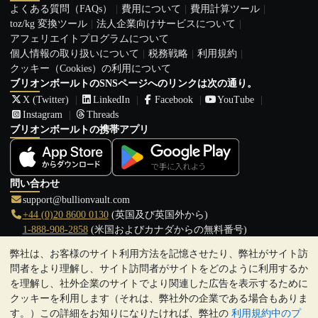
よくある質問（FAQs）
費用について
費用計算ツール
toz/kg 変換ツール
法人企業向けサービスについて
アフェリエイトプログラムについて
個人情報の取り扱いについて
税務戦略
利用規約
クッキー（Cookies）の利用について
ブリオンボールトのSNSページへのリンクは次の通り。
X (Twitter)
LinkedIn
Facebook
YouTube
Instagram
Threads
ブリオンボールトの携帯アプリ
問い合わせ
support@bullionvault.com
+44 (0)20 8600 0130
(英国及び英国外から)
1-888-908-2858
(米国およびカナダからの無料番号)
弊社は、お客様のサイト利用方法を記憶させたり、弊社がサイト訪
クリックして通話を開始
問者をより理解し、サイト訪問者がサイトをどのように利用するか
営業時間:
を理解し、社外企業のサイトでより関連した広告を表示するために
9:00～20:30 (英国), 月曜日から金曜日
クッキーを利用します（それは、弊社外の企業である場合もありま
17:00～2:30（日本時間）, 月曜日から金曜日
す。）この詳細をお知りになりたければ、弊社の
利用規約中のプ