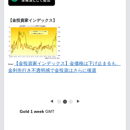
【金投資家インデックス】
【金投資家インデックス】金価格は下げ止まるも、
New!
金利先行き不透明感で金投資はさらに後退
◀
⬤
⬤
⬤
▶
Gold 1 week
GMT