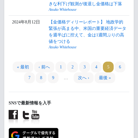
きな利下げ観測が後退し金価格は下落
Atsuko Whitehouse
2024年8月12日
【金価格ディリーレポート】 地政学的
緊張が高まる中、米国の重要経済データ
を週半ばに控えて、金は1週間ぶりの高
値をつける
Atsuko Whitehouse
« 最初
‹ 前へ
1
2
3
4
5
6
7
8
9
…
次へ ›
最後 »
SNSで最新情報を入手