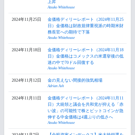
上昇
Atsuko Whitehouse
2024年11月25日
金価格ディリーレポート（2024年11月25
日）金価格は財政規律重視派の時期米財
務長官への期待で下落
Atsuko Whitehouse
2024年11月18日
金価格ディリーレポート（2024年11月18
日）金価格はコメックスの米選挙後の低
迷の中で70ドル回復する
Atsuko Whitehouse
2024年11月12日
金の見えない間接的強気相場
Adrian Ash
2024年11月11日
金価格ディリーレポート（2024年11月11
日）大統領と議会を共和党が抑える「赤
い波」の可能性で株とビットコインが急
伸する中金価格は4週ぶりの低さへ
Atsuko Whitehouse
2024年11月7日
【金投資家インデックス】米大統領選を