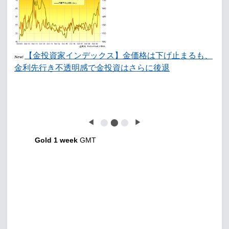
【金投資家インデックス】金価格は下げ止まるも、
New!
金利先行き不透明感で金投資はさらに後退
◀
⬤
⬤
⬤
▶
Gold 1 week
GMT