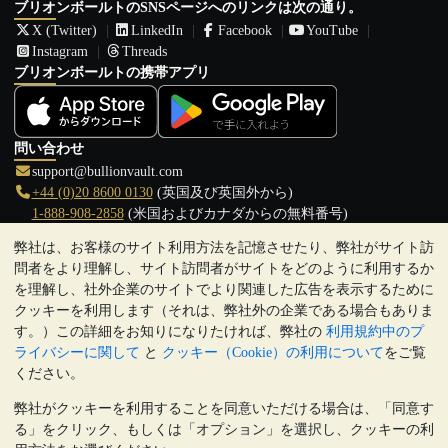
ブリオンボールトのSNSページへのリンクは次の通り。
X (Twitter)
LinkedIn
Facebook
YouTube
Instagram
Threads
ブリオンボールトの携帯アプリ
問い合わせ
support@bullionvault.com
+44 (0)20 8600 0130
(英国及び英国外から)
1-888-908-2858
(米国およびカナダからの無料番号)
弊社は、お客様のサイト利用方法を記憶させたり、弊社がサイト訪
クリックして通話を開始
問者をより理解し、サイト訪問者がサイトをどのように利用するか
営業時間:
を理解し、社外企業のサイトでより関連した広告を表示するために
9:00～20:30 (英国), 月曜日から金曜日
クッキーを利用します（それは、弊社外の企業である場合もありま
17:00～2:30（日本時間）, 月曜日から金曜日
す。）この詳細をお知りになりたければ、弊社の
利用規約中のプ
Galmarley Ltd T/A BullionVault
ライバシーに関して
と
クッキー（Cookie）の利用について
をご覧
3 Shortlands (7th Floor)
ください。
Hammersmith
弊社がクッキーを利用することを同意いただける場合は、「同意す
London
る」をクリック、もしくは「オプション」を選択し、クッキーの利
W6 8DA