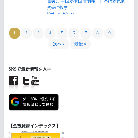
値戻し 中国が米国債削減、日本は景気刺
激策に投票
Atsuko Whitehouse
1
2
3
4
5
6
7
8
9
…
次へ ›
最後 »
SNSで最新情報を入手
【金投資家インデックス】