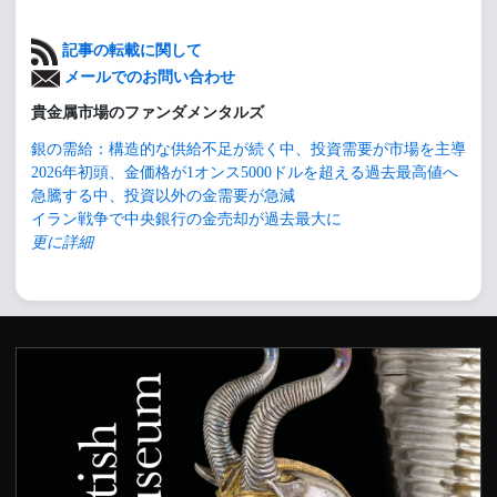
記事の転載に関して
メールでのお問い合わせ
貴金属市場のファンダメンタルズ
銀の需給：構造的な供給不足が続く中、投資需要が市場を主導
2026年初頭、金価格が1オンス5000ドルを超える過去最高値へ
急騰する中、投資以外の金需要が急減
イラン戦争で中央銀行の金売却が過去最大に
更に詳細