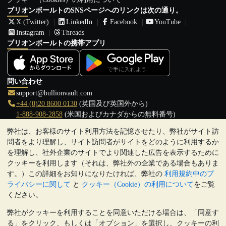
ブリオンボールトのSNSページへのリンクは次の通り。
X (Twitter)
LinkedIn
Facebook
YouTube
Instagram
Threads
ブリオンボールトの携帯アプリ
問い合わせ
support@bullionvault.com
+44 (0)20 8600 0130
(英国及び英国外から)
1-888-908-2858
(米国およびカナダからの無料番号)
弊社は、お客様のサイト利用方法を記憶させたり、弊社がサイト訪
クリックして通話を開始
問者をより理解し、サイト訪問者がサイトをどのように利用するか
営業時間:
を理解し、社外企業のサイトでより関連した広告を表示するために
9:00～20:30 (英国), 月曜日から金曜日
クッキーを利用します（それは、弊社外の企業である場合もありま
17:00～2:30（日本時間）, 月曜日から金曜日
す。）この詳細をお知りになりたければ、弊社の
利用規約中のプ
Galmarley Ltd T/A BullionVault
ライバシーに関して
と
クッキー（Cookie）の利用について
をご覧
3 Shortlands (7th Floor)
ください。
Hammersmith
弊社がクッキーを利用することを同意いただける場合は、「同意す
London
る」をクリック、もしくは「オプション」を選択し、クッキーの利
W6 8DA