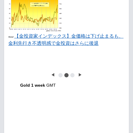
【金投資家インデックス】金価格は下げ止まるも、
New!
金利先行き不透明感で金投資はさらに後退
◀
⬤
⬤
⬤
▶
Gold 1 week
GMT