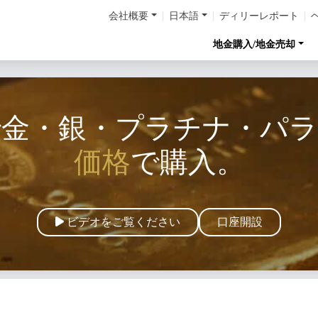
会社概要
日本語
ディリーレポート
地金購入/地金売却
で金・銀・プラチナ・パ
価格
で購入。
ビデオをご覧ください
口座開設