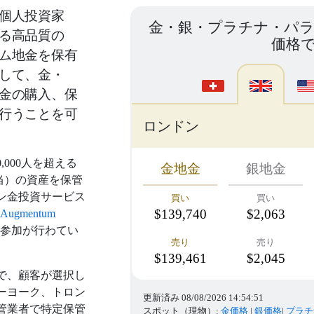
個人投資家
金・銀・プラチナ・パ
る高品質の
価格
ム地金を保有
して、金・
金の購入、保
行うことを可
ロンドン
,000人を超える
金地金
銀地金
相当）の資産を保管
ン金投資サービス
買い
買い
$139,740
$2,063
Augmentum
本参加が行わてい
売り
売り
$139,461
$2,045
で、顧客が選択し
ーヨーク、トロン
更新済み
08/08/2026 14:54:51
管業者で特定保管
スポット（現物）:
金価格
|
銀価格
|
プラチ