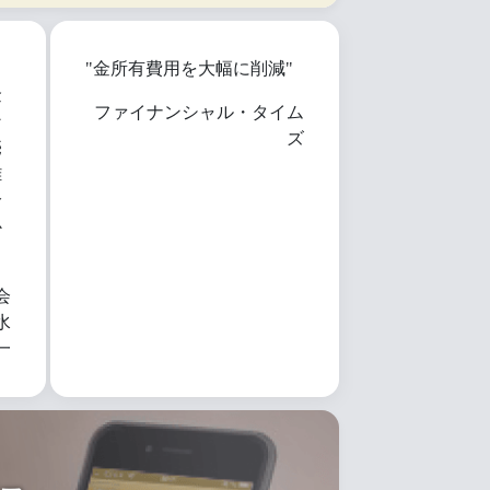
、
"金所有費用を大幅に削減"
金
ファイナンシャル・タイム
ン
ズ
売
離
分
心
会
水
一