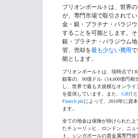
ブリオンボールトは、世界の
が、専門市場で取引されてい
金・銀・プラチナ・パラジウ
することを可能とします。そ
銀・プラチナ・パラジウム地
管、売却を
最も少ない費用
で
能とします。
ブリオンボールトは、現時点で130
顧客の、90億ドル（14,600億円
し、世界で最も大規模なオンライ
を提供しています。また、
GBIT
と
Fintech plc
によって、2010年に資
ます。
全ての地金は保険が掛けられた上
たチューリッヒ、ロンドン、ニュ
ト、シンガポールの貴金属専門保