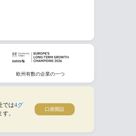
欧州有数の企業の一つ
社では
4グ
口座開設
ます。