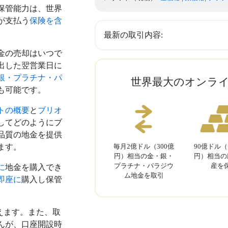
保管能力は、世界
が支払う
保険を含
最新の取引内容:
金の売却はいつで
出した翌営業日に
銀・プラチナ・パ
世界最大のオンラ
も可能です。
トの概要
と
ブリオ
してどのようにブ
品質の地金を提供
ます。
毎月2億ドル（300億
90億ドル（1
円）相当の金・銀・
円）相当の
プラチナ・パラジウ
産を
に
地金を購入でき
ム地金を取引
即座に
購入し保管
えます。また、取
んが、口座開設時