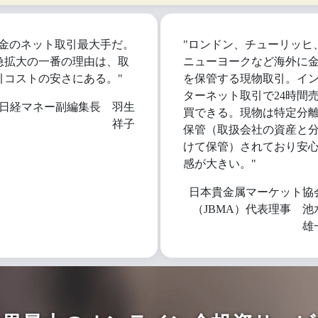
"金のネット取引最大手だ。
"ロンドン、チューリッヒ
急拡大の一番の理由は、取
ニューヨークなど海外に
引コストの安さにある。"
を保管する現物取引。イ
ターネット取引で24時間
日経マネー副編集長 羽生
買できる。現物は特定分
祥子
保管（取扱会社の資産と
けて保管）されており安
感が大きい。"
日本貴金属マーケット協
（JBMA）代表理事 池
雄