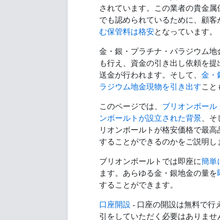
されています。この業者の貴金属
でも認められているために、顧客
む保管料は格安
となっています。
金・銀・プラチナ・パラジウム地
も行え、資金の引き出し依頼を提
送金が行われます。そして、
金・
ラジウム地金現物を引き出す
こと
このページでは、
ブリオンボール
ンボールトが設立された背景
、そ
リオンボールトが格安価格で最高
することができるのかをご説明し
ブリオンボールトでは即座に
簡単
ます。あらゆる金・銀地金の量を
することができます。
口座開設
- 口座の開設は無料で行
引をしていただく必要はありませ