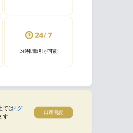
24時間取引が可能
社では
4グ
口座開設
ます。