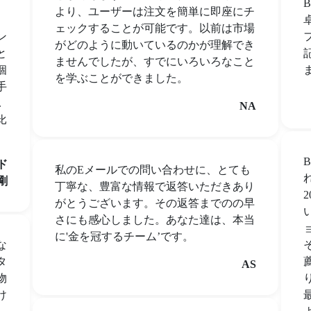
より、ユーザーは注文を簡単に即座にチ
ェックすることが可能です。以前は市場
ン
がどのように動いているのかが理解でき
と
ませんでしたが、すでにいろいろなこと
個
を学ぶことができました。
手
.
NA
比
ド
私のEメールでの問い合わせに、とても
剛
丁寧な、豊富な情報で返答いただきあり
がとうございます。その返答までのの早
さにも感心しました。あなた達は、本当
に'金を冠するチーム’です。
な
タ
AS
物
け