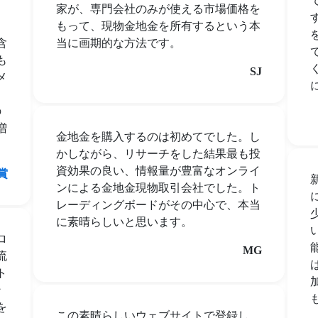
。
家が、専門会社のみが使える市場価格を
もって、現物金地金を所有するという本
含
当に画期的な方法です。
も
SJ
メ
。
の
増
金地金を購入するのは初めてでした。し
かしながら、リサーチをした結果最も投
資効果の良い、情報量が豊富なオンライ
賞
ンによる金地金現物取引会社でした。ト
レーディングボードがその中心で、本当
に素晴らしいと思います。
ロ
MG
流
ト
ン
を
この素晴らしいウェブサイトで登録し、