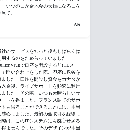
す。いつの日か金地金の大物になる日を
夢見て。
AK
貴社のサービスを知った後もしばらくは
利用するのをためらっていました。
ullionVaultで口座を開設する前にEメー
ルで問い合わせをした際、即座に返答を
得ました。口座を開設し資金をカナダか
ら入金後、ライブサポートを頻繁に利用
しました。その際、いつも素晴らしいサ
ポートを得ました。フランス語でのサポ
ートも得ることができることには、本当
に感心しました。最初の金取引を経験し
た際は、このITシステムにも感心せざる
を得ませんでした。そのデザインが本当