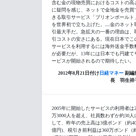
含む金の現物売買におけるコストの高
に疑問を感じ、ネットで金地金を売買
きる取引サービス「ブリオンボールト
を世界初で立ち上げた。....金のネット
引最大手だ。急拡大の一番の理由は、
引コストの安さにある。現在日本でこ
サービスを利用するには海外送金手数
が必要だが、13年には日本でも円建て
ービスが開始されるので期待したい。
2012年8月21日付け
日経マネー
副編
長 羽生祥
2005年に開始したサービスの利用者は
万3000人を超え、社員数わずか約30人
して、昨年の売上高は3億ポンド（約40
億円)、税引き前利益は360万ポンド（