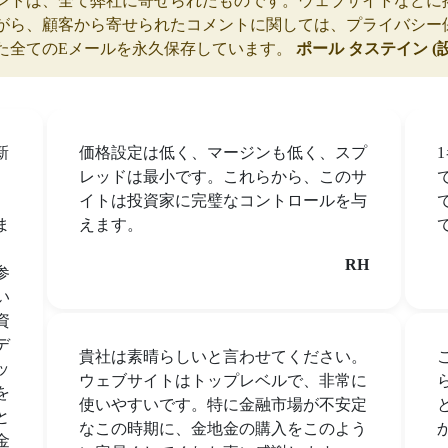
ントは、全て弊社に寄せられたものです。ウェブサイトなどに
がら、顧客から寄せられたコメントに関しては、プライバシー
た全てのEメールを永久保存しています。
ポール タステイン (
新
価格設定は低く、マージンも低く、スプ
、
レッドは最小です。これらから、このサ
、
イトは投資家に完璧なコントロールを与
ま
えます。
RH
参
い
資
デ
貴社は素晴らしいと言わせてください。
ッ
ウェブサイトはトップレベルで、非常に
を
使いやすいです。特に金融市場が不安定
と
なこの時期に、金地金の購入をこのよう
金