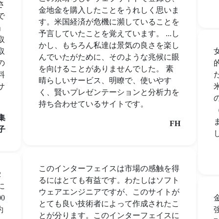
さ
金地金を購入したことをうれしく思いま
で
す。米国経済が危機に瀕していることを
」
予言していたことを覚えています。 ...し
取
かし、もちろん私達は景気の良さを楽し
取
んでいたがために、そのような兆候に眼
の
を向けることがありませんでした。 素
料
晴らしいサービス、明瞭で、使いやす
サ
く、賢いプレゼンテーションと分析力を
持ち合わせているサイトです。
集
FH
子
このインターフェイスは市場の感触を得
2
るにはとても有益です。わたしはソフト
に
ウェアエンジニアですが、このサイトが
0
とても良い技術者によって作成されたこ
約
とが分ります。このインターフェイスに