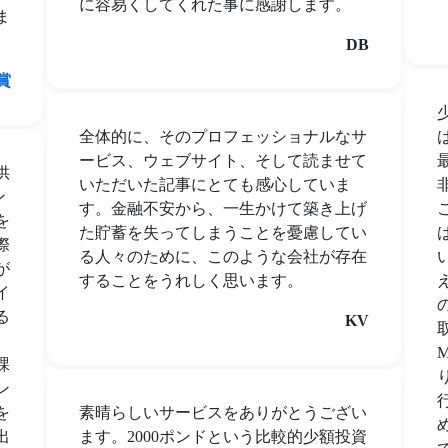
に容易くしてくれた事に感謝します。
ま
DB
賞
全体的に、そのプロフェッショナルなサ
ービス、ウェブサイト、そして読ませて
供
いただいた記事にとても感心していま
ン
す。金融不安から、一生かけて築き上げ
を
た貯蓄を失ってしまうことを憂慮してい
際
る人々のために、このような会社が存在
が
することをうれしく思います。
イ
る
KV
課
ン
を
素晴らしいサービスをありがとうござい
め
出
ます。2000ポンドという比較的少額投資