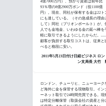
4億7000万円）、預かり資産は前年比
93％増の8億2900万ポンド（役1100億
円）。現在、同社が保有する金は22ト
にも達している。（その急成長の理由
して）同社（ブリオンボールト）が、
人でも金地金、いわゆる金の延べ棒を
軽に取引できるようにしたからだ。.....
顧客が負担する取引コストは、従来と
べると格段に安い。
2011年5月23日付け日経ビジネス ロン
ン支局長 大竹 
ロンドン、チューリヒ、ニューヨーク
ど海外に金を保管する現物取引。イン
ーネット取引で24時間売買できる。現
は特定分離保管（取扱会社の資産と分