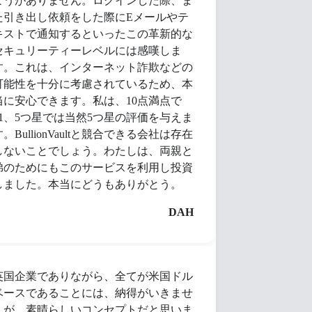
ようがありません。ログインした際、ま
た引き出し依頼をした際にEメールやテ
キストで通知するといったこの革新的な
セキュリーティーレベルには感嘆しま
す。これは、インターネット詐欺などの
可能性を十分に考慮されているため、本
当に安心できます。私は、10点満点で
11、5つ星では当然5つ星の評価を与えま
す。BullionVaultと競合できる会社は存在
しないことでしょう。わたしは、両親と
弟のためにもこのサービスを利用し投資
しました。本当にどうもありがとう。
DAH
英国企業でありながら、全てが米国ドル
ベースであることには、納得がいきませ
んが、素晴らしいコンセプトだと思いま