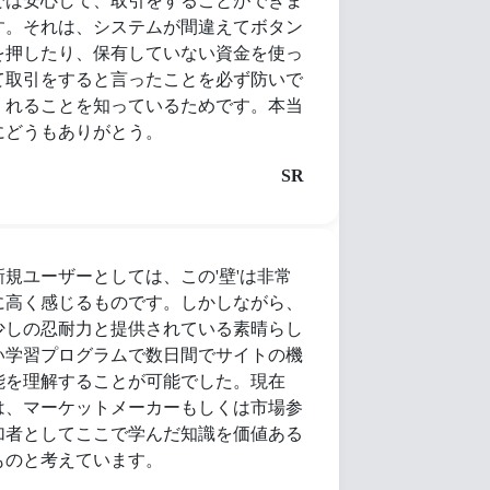
では安心して、取引をすることができま
す。それは、システムが間違えてボタン
を押したり、保有していない資金を使っ
て取引をすると言ったことを必ず防いで
くれることを知っているためです。本当
にどうもありがとう。
SR
新規ユーザーとしては、この'壁'は非常
に高く感じるものです。しかしながら、
少しの忍耐力と提供されている素晴らし
い学習プログラムで数日間でサイトの機
能を理解することが可能でした。現在
は、マーケットメーカーもしくは市場参
加者としてここで学んだ知識を価値ある
ものと考えています。