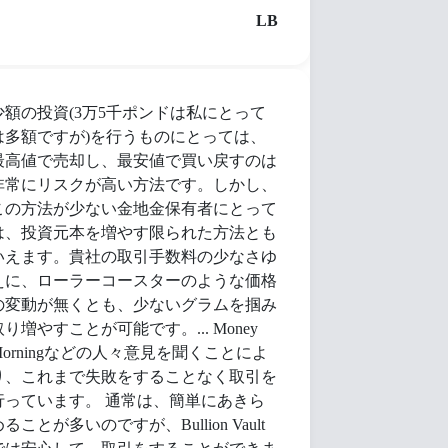
LB
少額の投資(3万5千ポンドは私にとって
は多額ですが)を行うものにとっては、
最高値で売却し、最安値で買い戻すのは
非常にリスクが高い方法です。しかし、
この方法が少ない金地金保有者にとって
は、投資元本を増やす限られた方法とも
いえます。貴社の取引手数料の少なさゆ
えに、ローラーコースターのような価格
の変動が無くとも、少ないグラムを掴み
取り増やすことが可能です。... Money
Morningなどの人々意見を聞くことによ
り、これまで失敗をすることなく取引を
行っています。 通常は、簡単にあきら
ることが多いのですが、Bullion Vault