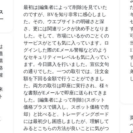
最初は[編集者によって削除]を見ていた
ス
のですが、BVを知り非常に感心しまし
一
た。その、ウエブサイトの明確さと深
さ、更には関連リンクが決め手となりま
した。そして、市場にいるかのごとくの
サービスがとても気に入っています。ロ
は
グインした際のEメール警報などのよう
適
なセキュリティーレベルも気に入ってい
購
ます。今日購入を行いました。宣伝文句
格
の通りでした。一つの取引では、注文金
確
額を下回る金額で行うことができまし
た。両方の取引は即座に実行され、様々
来
な書類がEメールで即座に送られてきま
ト
した。[編集者によって削除] (スポット
価格プラスで購入し、スポット価格で売
却）と比べると、トレーディングボード
に
には最初少し困惑しましたが、理解して
可
みるとこちらの方法が良いことに気がつ