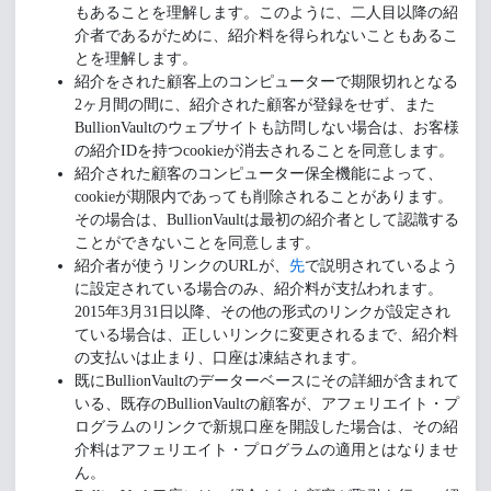
もあることを理解します。このように、二人目以降の紹
介者であるがために、紹介料を得られないこともあるこ
とを理解します。
紹介をされた顧客上のコンピューターで期限切れとなる
2ヶ月間の間に、紹介された顧客が登録をせず、また
BullionVaultのウェブサイトも訪問しない場合は、お客様
の紹介IDを持つcookieが消去されることを同意します。
紹介された顧客のコンピューター保全機能によって、
cookieが期限内であっても削除されることがあります。
その場合は、BullionVaultは最初の紹介者として認識する
ことができないことを同意します。
紹介者が使うリンクのURLが、
先
で説明されているよう
に設定されている場合のみ、紹介料が支払われます。
2015年3月31日以降、その他の形式のリンクが設定され
ている場合は、正しいリンクに変更されるまで、紹介料
の支払いは止まり、口座は凍結されます。
既にBullionVaultのデーターベースにその詳細が含まれて
いる、既存のBullionVaultの顧客が、アフェリエイト・プ
ログラムのリンクで新規口座を開設した場合は、その紹
介料はアフェリエイト・プログラムの適用とはなりませ
ん。