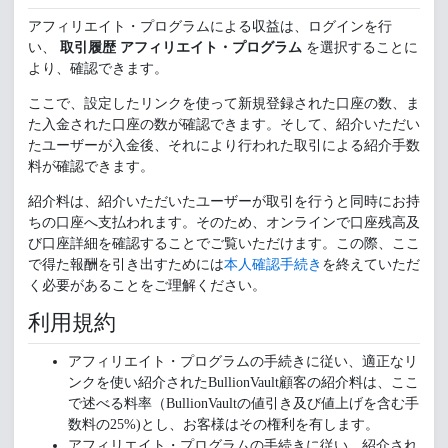
アフィリエイト・プログラムによる収益は、ログインを行
い、
取引履歴 アフィリエイト・プログラム
を選択することに
より、確認できます。
ここで、設定したリンクを使って新規登録された口座の数、ま
た入金された口座の数が確認できます。そして、紹介いただい
たユーザーが入金後、それにより行われた取引による紹介手数
料が確認できます。
紹介料は、紹介いただいたユーザーが取引を行うと同時にお持
ちの口座へ支払われます。そのため、オンラインで口座残高及
び口座詳細を確認することでご覧いただけます。この際、ここ
で得た報酬を引き出すためには
本人確認手続き
を終えていただ
く必要があることをご理解ください。
利用規約
アフィリエイト・プログラムの手続きに従い、適正なリ
ンクを使い紹介されたBullionVault顧客の紹介料は、ここ
で述べる料率（BullionVaultの値引き及び値上げを含む手
数料の25%)とし、お客様はその権利を有します。
アフィリエイト・プログラムの手続きに従い、紹介され