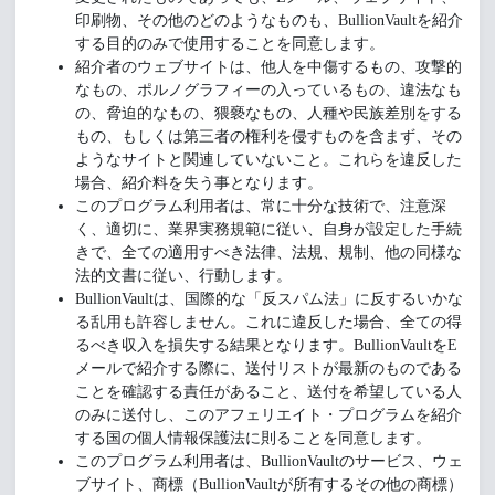
印刷物、その他のどのようなものも、BullionVaultを紹介
する目的のみで使用することを同意します。
紹介者のウェブサイトは、他人を中傷するもの、攻撃的
なもの、ポルノグラフィーの入っているもの、違法なも
の、脅迫的なもの、猥褻なもの、人種や民族差別をする
もの、もしくは第三者の権利を侵すものを含まず、その
ようなサイトと関連していないこと。これらを違反した
場合、紹介料を失う事となります。
このプログラム利用者は、常に十分な技術で、注意深
く、適切に、業界実務規範に従い、自身が設定した手続
きで、全ての適用すべき法律、法規、規制、他の同様な
法的文書に従い、行動します。
BullionVaultは、国際的な「反スパム法」に反するいかな
る乱用も許容しません。これに違反した場合、全ての得
るべき収入を損失する結果となります。BullionVaultをE
メールで紹介する際に、送付リストが最新のものである
ことを確認する責任があること、送付を希望している人
のみに送付し、このアフェリエイト・プログラムを紹介
する国の個人情報保護法に則ることを同意します。
このプログラム利用者は、BullionVaultのサービス、ウェ
ブサイト、商標（BullionVaultが所有するその他の商標）