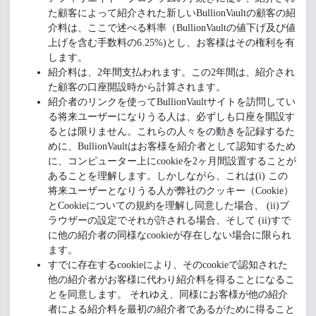
た顧客によって紹介された新しいBullionVaultの顧客の紹
介料は、ここで述べる料率（BullionVaultの値下げ及び値
上げを含む手数料の6.25%)とし、お客様はその権利を有
します。
紹介料は、2年間支払われます。この2年間は、紹介され
た顧客の口座開設時から計算されます。
紹介者のリンクを使ってBullionVaultサイトを訪問してい
る将来ユーザーになりうる人は、必ずしも口座を開設す
るとは限りません。これらの人々をの動きを記録するた
めに、BullionVaultはお客様を紹介者として認知するため
に、コンピューター上にcookieを2ヶ月間設置することが
あることを理解します。しかしながら、これは(i) この
将来ユーザーとなりうる人が弊社のクッキー（Cookie）
とCookieについての規約を理解し同意した場合、 (ii)ブ
ラウザーの設定でそれが許される場合、そして (ii)すで
に他の紹介者の同様なcookieが存在しない場合に限られ
ます。
すでに存在するcookieにより、そのcookieで認知された
他の紹介者がお客様に代わり紹介料を得ることになるこ
とを同意します。 それゆえ、同様にお客様が他の紹介
者による紹介料を最初の紹介者であるがために得ること