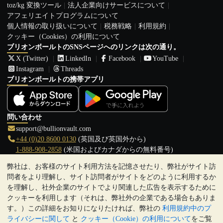
toz/kg 変換ツール
法人企業向けサービスについて
アフェリエイトプログラムについて
個人情報の取り扱いについて
税務戦略
利用規約
クッキー（Cookies）の利用について
ブリオンボールトのSNSページへのリンクは次の通り。
X (Twitter)
LinkedIn
Facebook
YouTube
Instagram
Threads
ブリオンボールトの携帯アプリ
問い合わせ
support@bullionvault.com
+44 (0)20 8600 0130
(英国及び英国外から)
1-888-908-2858
(米国およびカナダからの無料番号)
弊社は、お客様のサイト利用方法を記憶させたり、弊社がサイト訪
クリックして通話を開始
問者をより理解し、サイト訪問者がサイトをどのように利用するか
営業時間:
を理解し、社外企業のサイトでより関連した広告を表示するために
9:00～20:30 (英国), 月曜日から金曜日
クッキーを利用します（それは、弊社外の企業である場合もありま
17:00～2:30（日本時間）, 月曜日から金曜日
す。）この詳細をお知りになりたければ、弊社の
利用規約中のプ
Galmarley Ltd T/A BullionVault
ライバシーに関して
と
クッキー（Cookie）の利用について
をご覧