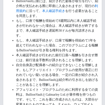
BullionVault口座には、紹介された顧客が取引を行い、紹
介料が支払われる際に即座に入金されますが、現行の
利
用規約
に沿って、
本人確認手続き
を行う必要があること
を同意します。
もし、口座で報酬を得始めて8週間以内に本人確認手続
きが行われなかった場合は、本人確認手続きが終了する
まで、本人確認手続き遅延料30ドルが毎月請求されま
す。
もし、本人確認手続きが、口座で報酬を得始めて1年を
超えて行われなかった場合、このプログラムによる報酬
をBullionVaultが引き取る権利を持ちます。
本人確認手続きが行われた銀行口座へ報酬を引き出す際
には、銀行送金手数料が課されることを理解します。
自分自身及び配偶者への紹介はできないことを理解しま
す。もしアフィリエイト・プログラムの使用が適正に行
われていない疑いがある場合、一定の口座が紹介され入
金されるまで、BullionVaultは紹介料の引き出しを妨げる
ことがあることを理解します。
アフェリエイト・プログラムのために利用する全ての資
料は、BullionVaultとGalmarley Ltd.が著作権を持つもの
です。そして、これを基に作成されたものは、大部分が
変更されたものであっても、Eメール、ウェブサイト、