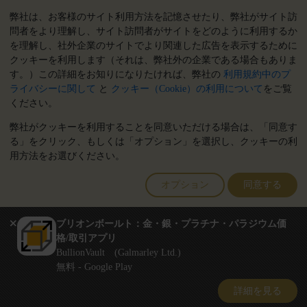
弊社は、お客様のサイト利用方法を記憶させたり、弊社がサイト訪
クリックして通話を開始
問者をより理解し、サイト訪問者がサイトをどのように利用するか
営業時間:
を理解し、社外企業のサイトでより関連した広告を表示するために
9:00～20:30 (英国), 月曜日から金曜日
クッキーを利用します（それは、弊社外の企業である場合もありま
17:00～2:30（日本時間）, 月曜日から金曜日
す。）この詳細をお知りになりたければ、弊社の
利用規約中のプ
Galmarley Ltd T/A BullionVault
ライバシーに関して
と
クッキー（Cookie）の利用について
をご覧
3 Shortlands (7th Floor)
ください。
Hammersmith
弊社がクッキーを利用することを同意いただける場合は、「同意す
London
る」をクリック、もしくは「オプション」を選択し、クッキーの利
W6 8DA
用方法をお選びください。
United Kingdom
注:
貴金属の価値は下落することもあれば上昇することもありま
オプション
同意する
す。過去の傾向は、将来の価格の動きを保証するものではありませ
ん。BullionVaultのウェブサイト上、もしくはBullionVaultとのコミ
ュニケーション上のいかなる内容も、投資に関する助言ではありま
ブリオンボールト：金・銀・プラチナ・パラジウム価
せん。顧客は、金及び銀地金を所有することが適切かどうかを判断
格/取引アプリ
するために、専門家の助言を求めることをお勧めします。
BullionVault (Galmarley Ltd.)
Galmarley Ltd, trading as BullionVault, registered in England and Wales
無料 - Google Play
4943684
BullionVault Ltd © 2026
詳細を見る