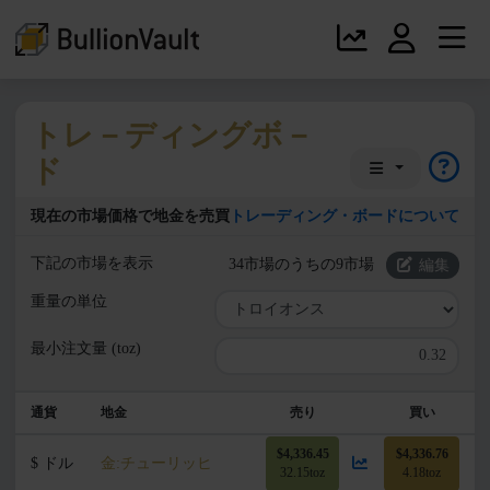
トレ－ディングボ－
ド
現在の市場価格で地金を売買
トレーディング・ボードについて
下記の市場を表示
34市場のうちの9市場
編集
重量の単位
最小注文量 (toz)
通貨
地金
売り
買い
$4,336.45
$4,336.76
$ ドル
金:チューリッヒ
32.15toz
4.18toz