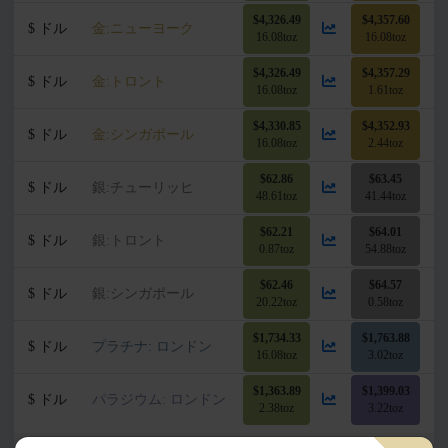
$4,326.49
$4,357.60
$ ドル
金:ニューヨーク
16.08toz
16.08toz
$4,326.49
$4,357.29
$ ドル
金:トロント
16.08toz
1.61toz
$4,330.85
$4,352.93
$ ドル
金:シンガポール
16.08toz
2.44toz
$62.86
$63.45
$ ドル
銀:チューリッヒ
48.61toz
41.44toz
$62.21
$64.01
$ ドル
銀:トロント
0.87toz
54.88toz
$62.46
$64.57
$ ドル
銀:シンガポール
20.22toz
0.58toz
$1,734.33
$1,763.88
$ ドル
プラチナ: ロンドン
16.08toz
3.02toz
$1,363.89
$1,399.03
$ ドル
パラジウム: ロンドン
2.38toz
3.22toz