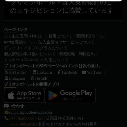
ブリオンボールトは大英博物館のこ
のエキジビションに協賛しています
ページリンク
よくある質問（FAQs）
費用について
費用計算ツール
toz/kg 変換ツール
法人企業向けサービスについて
アフェリエイトプログラムについて
個人情報の取り扱いについて
税務戦略
利用規約
クッキー（Cookies）の利用について
ブリオンボールトのSNSページへのリンクは次の通り。
X (Twitter)
LinkedIn
Facebook
YouTube
Instagram
Threads
ブリオンボールトの携帯アプリ
問い合わせ
support@bullionvault.com
+44 (0)20 8600 0130
(英国及び英国外から)
1-888-908-2858
(米国およびカナダからの無料番号)