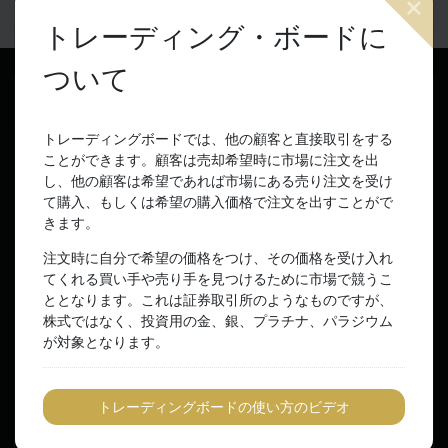
09 8月 2026 05:32:36 CDT
トレーディング・ボードに
ついて
トレーディングボードでは、他の顧客と直接取引をする
ことができます。顧客は売却希望時に市場に注文を出
トロイオンスで注文を提出ください。その際、その注文
し、他の顧客は希望であれば市場にある売り注文を受け
は提出前にキログラム(kg)に自動的に変換されます。
て購入、もしくは希望の購入価格で注文を出すことがで
そのため、全ての注文はキログラムで提出され、地金の
きます。
残高はキログラムで表示されることをご了承ください。
注文時に自分で希望の価格をつけ、その価格を受け入れ
(1トロイオンス=約0.031キログラム)
てくれる買い手や売り手を見つけるために市場で競うこ
ととなります。これは証券取引所のようなものですが、
株式ではなく、投資用の金、銀、プラチナ、パラジウム
が対象となります。
Luxury and power
トレーディングボードの使い方のビデオ
Persia to Greece