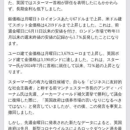
た、英国ではスターマー首相が辞任を表明したにもかかわら
ず、長期金利も低下しました。
銀価格は月曜日トロイオンスあたり67ドルまで上昇。米ドル建
てスポット金価格は4,219ドルまで上昇しました。これは、前
週金曜日に6月11日以来の安値を付け、ロンドン市場で昨年11
月以来の週末終値の安値の記録から1.7％反発したことになり
ます。
ユーロ建て金価格は月曜日に3,679ユーロまで上昇し、英国ポ
ンド建て金価格は3,190ポンドに達しました。これは、スター
マー氏が2024年7月に首相に就任して以来、72％超の上昇とな
ります。
スターマー氏の有力な後任候補で、自らを「ビジネスに友好的
な社会主義者」と称する前マンチェスター市長のアンディ・バ
ーナム氏は先週、メーカーフィールド補欠選挙で勝利して議会
に復帰した際に、「英国政府は債券市場の言いなりになるべき
ではない」と発言していましたが、その後、この発言を事実上
撤回しました。
しかし、先週金曜日に発表された新たなデータによると、英国
政府は先月、新型コロナウイルスによるロックダウンと過去最