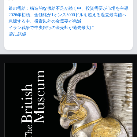
銀の需給：構造的な供給不足が続く中、投資需要が市場を主導
2026年初頭、金価格が1オンス5000ドルを超える過去最高値へ
急騰する中、投資以外の金需要が急減
イラン戦争で中央銀行の金売却が過去最大に
更に詳細