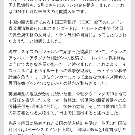
国人民銀行も、5月にさらに10トンの金を購入しました。これ
は2024年12月以来最大の月間購入量です。
中国の巨大銀行である中国工商銀行（ICBC）傘下のロンドン
貴金属清算銀行ICBCスタンダードは、リポートの中で「本日
の貴金属価格の反発は、イラン外相の発言によってもたらされ
たようだ」と指摘しました。
現在、スイスのルツェルンで始まった協議について、イランの
アッバス・アラグチ外相はXへの投稿で、「レバノン戦争終結
に向けて大きな進展があった」と述べました。これにより、イ
スラエルによるベイルートへの爆撃が継続し、米・イラン和平
計画を危うくし、原油タンカーにとって重要なホルムズ海峡の
再開を妨げるのではないかとの懸念が和らぎました。
英国与党の混乱が数か月続いた後、今朝ダウニング街10番地前
で辞任を表明したスターマー首相は、労働党の新党首選への立
候補受付を7月9日に開始し、後任の党首、そして自動的に英国
の新首相となる人物を9月1日までに選出すると述べました。
先週金曜日に発表された英国の借入統計を受け、英国10年国債
利回りは4ベーシスポイント上昇し、年率4.85％と1週間ぶりの