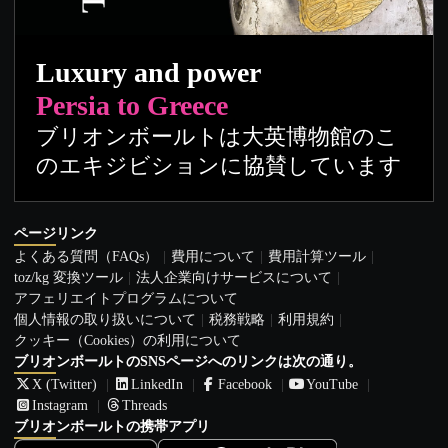
Luxury and power
Persia to Greece
ブリオンボールトは大英博物館のこ
のエキジビションに協賛しています
ページリンク
よくある質問（FAQs）
費用について
費用計算ツール
toz/kg 変換ツール
法人企業向けサービスについて
アフェリエイトプログラムについて
個人情報の取り扱いについて
税務戦略
利用規約
クッキー（Cookies）の利用について
ブリオンボールトのSNSページへのリンクは次の通り。
X (Twitter)
LinkedIn
Facebook
YouTube
Instagram
Threads
ブリオンボールトの携帯アプリ