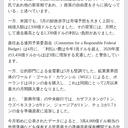
氏であれ他の新首相であれ、）政策の自由度をさらに損なって
いる」と述べています。
一方、米国でも、5月の財政赤字は市場予想を大きく上回り、
純借入額は2,930億ドルとなりました。その背景には、月間と
して過去最高となる1,330億ドルの利払い負担がありました。
責任ある連邦予算委員会（Committee for a Responsible Federal
Budget）は4月に、「利払い費は今年1兆ドルを超え、2020年度
の3,450億ドルからほぼ3倍に増加する見通しだ」と警告してい
ます。
一方、公的部門による金需要は5月も堅調でした。鉱業業界団
体のワールド・ゴールド・カウンシル（WGC）によると、ポ
ーランドは18トンの金を購入し、これは同国にとって2月以来
最大の月間購入量となりました。
また、「新興市場」の中央銀行では、カザフスタンが7トン、
ウズベキスタンが9トン、ジョージアが1トン、チェコが1.7ト
ンの金を準備資産に追加しました。
今月初めに公表されたデータによると、3兆4,000億ドル相当の
外貨準備などを保有する世界最大の準備資産保有機関である中