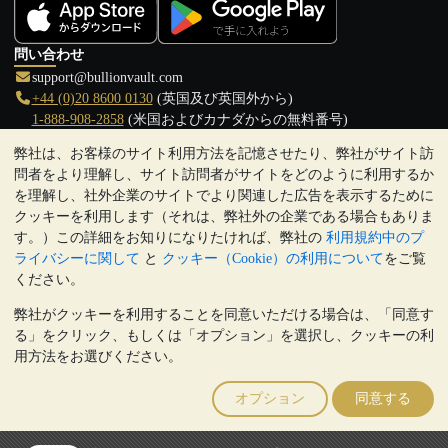
問い合わせ
support@bullionvault.com
+44 (0)20 8600 0130
(英国及び英国外から)
1-888-908-2858
(米国およびカナダからの無料番号)
弊社は、お客様のサイト利用方法を記憶させたり、弊社がサイト訪
クリックして通話を開始
問者をより理解し、サイト訪問者がサイトをどのように利用するか
営業時間:
を理解し、社外企業のサイトでより関連した広告を表示するために
9:00～20:30 (英国), 月曜日から金曜日
クッキーを利用します（それは、弊社外の企業である場合もありま
17:00～2:30（日本時間）, 月曜日から金曜日
す。）この詳細をお知りになりたければ、弊社の
利用規約中のプ
Galmarley Ltd T/A BullionVault
ライバシーに関して
と
クッキー（Cookie）の利用について
をご覧
3 Shortlands (7th Floor)
ください。
Hammersmith
弊社がクッキーを利用することを同意いただける場合は、「同意す
London
る」をクリック、もしくは「オプション」を選択し、クッキーの利
W6 8DA
用方法をお選びください。
United Kingdom
注:
貴金属の価値は下落することもあれば上昇することもありま
オプション
同意する
す。過去の傾向は、将来の価格の動きを保証するものではありませ
ん。BullionVaultのウェブサイト上、もしくはBullionVaultとのコミ
ュニケーション上のいかなる内容も、投資に関する助言ではありま