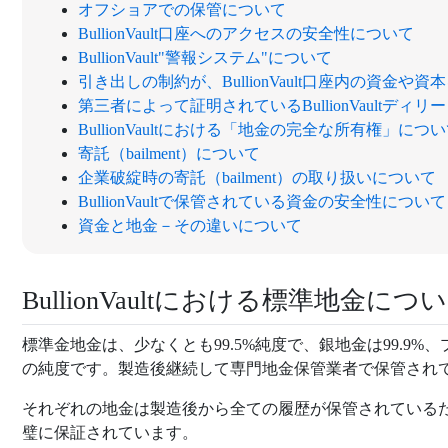
オフショアでの保管について
BullionVault口座へのアクセスの安全性について
BullionVault"警報システム"について
引き出しの制約が、BullionVault口座内の資金や
第三者によって証明されているBullionVaultディ
BullionVaultにおける「地金の完全な所有権」につ
寄託（bailment）について
企業破綻時の寄託（bailment）の取り扱いについて
BullionVaultで保管されている資金の安全性について
資金と地金－その違いについて
BullionVaultにおける標準地金につ
標準金地金は、少なくとも99.5%純度で、銀地金は99.9%、
の純度です。製造後継続して専門地金保管業者で保管され
それぞれの地金は製造後から全ての履歴が保管されている
璧に保証されています。