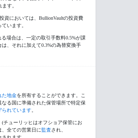
れます。
おいては、BullionVaultの投資費
っています。
る場合は、一定の取引手数料0.5%が課
は、それに加えて0.3%の為替変換手
れた地金
を所有することができます。こ
異なる国に準備された保管場所で特定保
守られています
。
(チューリッヒはオフショア保管にお
は、全ての営業日に
監査
され、
合されます。