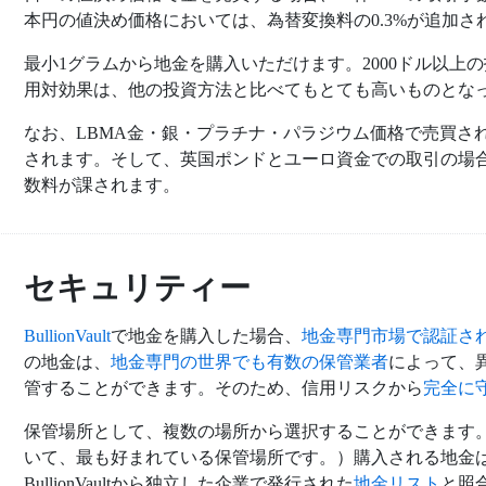
本円の値決め価格においては、為替変換料の0.3%が追加さ
最小1グラムから地金を購入いただけます。2000ドル以上の投資に
用対効果は、他の投資方法と比べてもとても高いものとな
なお、LBMA金・銀・プラチナ・パラジウム価格で売買され
されます。そして、英国ポンドとユーロ資金での取引の場合
数料が課されます。
セキュリティー
BullionVault
で地金を購入した場合、
地金専門市場で認証さ
の地金は、
地金専門の世界でも有数の保管業者
によって、
管することができます。そのため、信用リスクから
完全に
保管場所として、複数の場所から選択することができます。
いて、最も好まれている保管場所です。）購入される地金
BullionVaultから独立した企業で発行された
地金リスト
と照