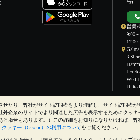
号)
)
営業時
9:00
17:
Galmar
3 Shor
Hamme
Londo
W6 8
Unite
させたり、弊社がサイト訪問者をより理解し、サイト訪問者が
することもあります。過去の傾向は、将来の価格の動きを保証するも
社外企業のサイトでより関連した広告を表示するためにクッキ
Vaultとのコミュニケーション上のいかなる内容も、投資に関す
ある場合もあります。）この詳細をお知りになりたければ、弊
るために、専門家の助言を求めることをお勧めします。
と
クッキー（Cookie）の利用について
をご覧ください。
ただける場合は、「同意する」をクリック、もしくは「オプシ