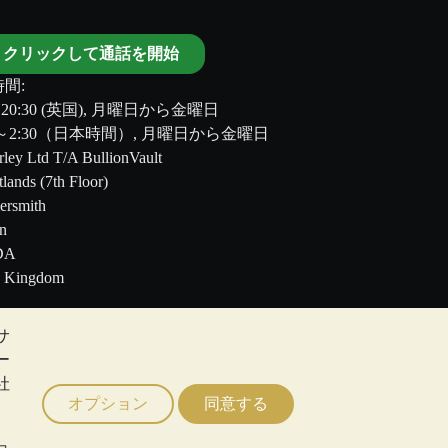
クリックして通話を開始
間:
～20:30 (英国), 月曜日から金曜日
00～2:30（日本時間）, 月曜日から金曜日
ley Ltd T/A BullionVault
tlands (7th Floor)
rsmith
n
DA
d Kingdom
サ
のではありません。BullionVault
ー
る助言ではありません。顧客は、金及び銀地金
社
オプション
同意する
ョ