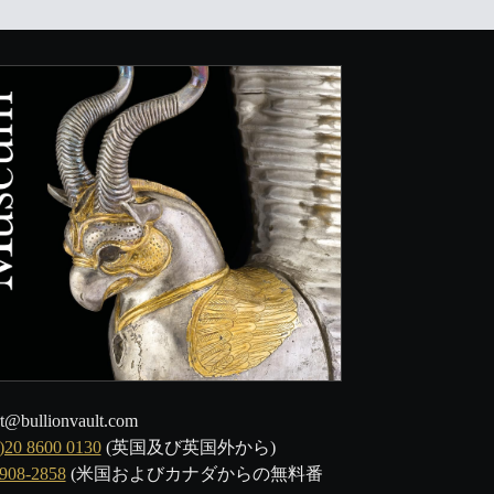
t@bullionvault.com
)20 8600 0130
(英国及び英国外から)
-908-2858
(米国およびカナダからの無料番