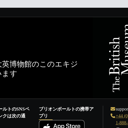
大英博物館のこのエキジ
います
ールトのSNSペ
ブリオンボールトの携帯ア
suppor
ンクは次の通
プリ
+44 (0
1-888