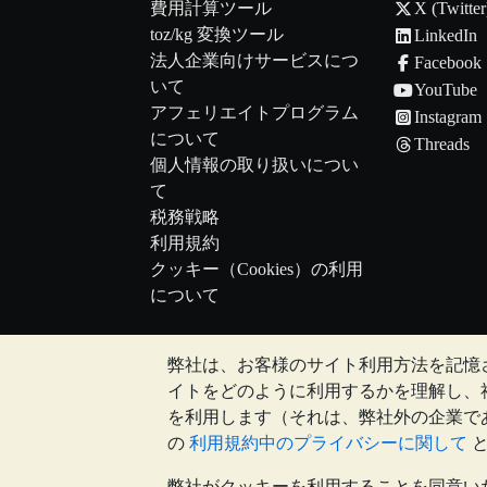
費用計算ツール
X (Twitter
toz/kg 変換ツール
LinkedIn
法人企業向けサービスにつ
Facebook
いて
YouTube
アフェリエイトプログラム
Instagram
について
Threads
個人情報の取り扱いについ
て
税務戦略
利用規約
クッキー（Cookies）の利用
について
弊社は、お客様のサイト利用方法を記憶
注:
貴金属の価値は下落することもあれば上昇
イトをどのように利用するかを理解し、
のウェブサイト上、もしくはBullion
を利用します（それは、弊社外の企業で
を所有することが適切かどうかを判断す
の
利用規約中のプライバシーに関して
弊社がクッキーを利用することを同意い