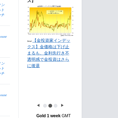
ス】
オン
ルト
ーチ
house
【金投資家インデッ
New!
クス】金価格は下げ止
まるも、金利先行き不
透明感で金投資はさら
オン
に後退
ルト
ーチ
house
◀
⬤
⬤
⬤
▶
Gold 1 week
GMT