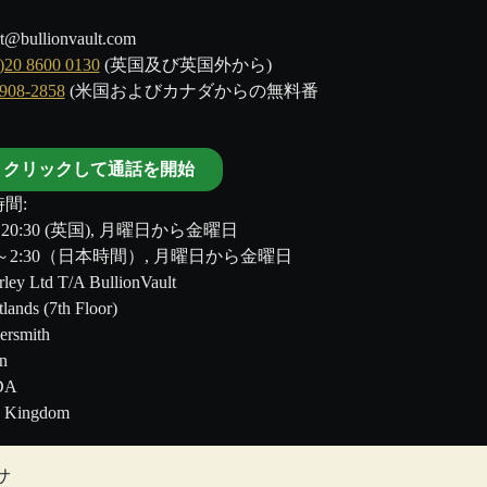
t@bullionvault.com
)20 8600 0130
(英国及び英国外から)
-908-2858
(米国およびカナダからの無料番
クリックして通話を開始
間:
～20:30 (英国), 月曜日から金曜日
00～2:30（日本時間）, 月曜日から金曜日
ley Ltd T/A BullionVault
tlands (7th Floor)
rsmith
n
DA
d Kingdom
サ
のではありません。BullionVault