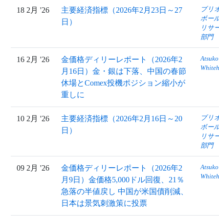
ブリ
18 2月 '26
主要経済指標（2026年2月23日～27
ボー
日）
リサ
部門
Atsuko
16 2月 '26
金価格ディリーレポート（2026年2
White
月16日）金・銀は下落、中国の春節
休場とComex投機ポジション縮小が
重しに
ブリ
10 2月 '26
主要経済指標（2026年2月16日～20
ボー
日）
リサ
部門
Atsuko
09 2月 '26
金価格ディリーレポート（2026年2
White
月9日）金価格5,000ドル回復、21％
急落の半値戻し 中国が米国債削減、
日本は景気刺激策に投票