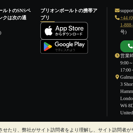
ールトのSNSペ
ブリオンボールトの携帯ア
suppor
ンクは次の通
プリ
+44 (0
1-888
号)
)
営業時
9:00
17:
Galmar
3 Shor
Hamme
Londo
W6 8
Unite
させたり、弊社がサイト訪問者をより理解し、サイト訪問者が
することもあります。過去の傾向は、将来の価格の動きを保証するも