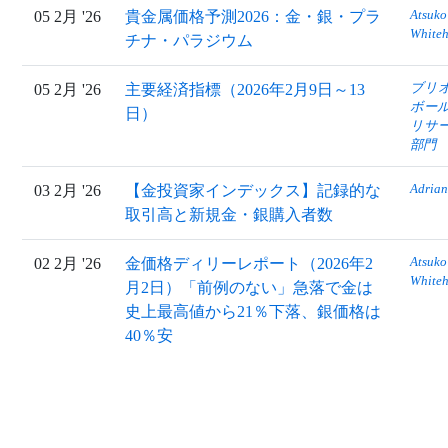
Atsuko
05 2月 '26
貴金属価格予測2026：金・銀・プラ
White
チナ・パラジウム
ブリ
05 2月 '26
主要経済指標（2026年2月9日～13
ボー
日）
リサ
部門
Adrian
03 2月 '26
【金投資家インデックス】記録的な
取引高と新規金・銀購入者数
Atsuko
02 2月 '26
金価格ディリーレポート（2026年2
White
月2日）「前例のない」急落で金は
史上最高値から21％下落、銀価格は
40％安