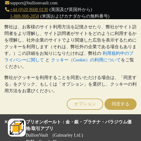
support@bullionvault.com
+44 (0)20 8600 0130
(英国及び英国外から)
1-888-908-2858
(米国およびカナダからの無料番号)
弊社は、お客様のサイト利用方法を記憶させたり、弊社がサイト訪
クリックして通話を開始
問者をより理解し、サイト訪問者がサイトをどのように利用するか
営業時間:
を理解し、社外企業のサイトでより関連した広告を表示するために
9:00～20:30 (英国), 月曜日から金曜日
クッキーを利用します（それは、弊社外の企業である場合もありま
17:00～2:30（日本時間）, 月曜日から金曜日
す。）この詳細をお知りになりたければ、弊社の
利用規約中のプ
Galmarley Ltd T/A BullionVault
ライバシーに関して
と
クッキー（Cookie）の利用について
をご覧
3 Shortlands (7th Floor)
ください。
Hammersmith
弊社がクッキーを利用することを同意いただける場合は、「同意す
London
る」をクリック、もしくは「オプション」を選択し、クッキーの利
W6 8DA
用方法をお選びください。
United Kingdom
注:
貴金属の価値は下落することもあれば上昇することもありま
オプション
同意する
す。過去の傾向は、将来の価格の動きを保証するものではありませ
ん。BullionVaultのウェブサイト上、もしくはBullionVaultとのコミ
ュニケーション上のいかなる内容も、投資に関する助言ではありま
ブリオンボールト：金・銀・プラチナ・パラジウム価
せん。顧客は、金及び銀地金を所有することが適切かどうかを判断
格/取引アプリ
するために、専門家の助言を求めることをお勧めします。
BullionVault (Galmarley Ltd.)
Galmarley Ltd, trading as BullionVault, registered in England and Wales