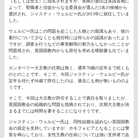
（もしくは女王）に指名されますが、実際の選任は英国首相に
よって、聖職者と信徒からなる委員会が選んだ2名の候補から
選択され、ジャスティ・ウェルビー氏が2013年に就任していま
した。
ウェルビー氏はこの問題を起こした人物との面識もあり、彼の
素行について少なくとも就任時には何らかの認識があったよう
ですが、調査を行うなどの事実解明の努力をしなかったことが
問題視され、英国国教内からも辞任を求める嘆願書も出ていま
した。
カンタベリー大主教の任期は無く、通常70歳の定年まで続くも
のとのことです。そこで、今回ジャスティン・ウェルビー氏が
定年を待たず66歳で辞任したのは、過去にも例が無いもののよ
うです。
そこで、今回は大主教が辞任することで責任を取りましたが、
英国国教会の組織的な問題も指摘されており、次期大主教が決
まるまでには時間を要することになりそうです。
ジャスティン・ウェルビー氏は、同性結婚を認めない英国国教
会の規定を支持していますが、ホモフォビアとなることには警
笛を鳴らしており、女性主教の任命については強い支持者であ