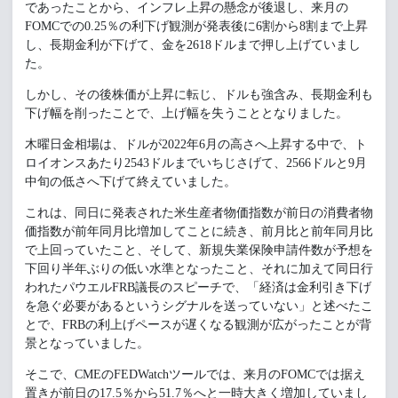
であったことから、インフレ上昇の懸念が後退し、来月の
FOMCでの0.25％の利下げ観測が発表後に6割から8割まで上昇
し、長期金利が下げて、金を2618ドルまで押し上げていまし
た。
しかし、その後株価が上昇に転じ、ドルも強含み、長期金利も
下げ幅を削ったことで、上げ幅を失うこととなりました。
木曜日金相場は、ドルが2022年6月の高さへ上昇する中で、ト
ロイオンスあたり2543ドルまでいちじさげて、2566ドルと9月
中旬の低さへ下げて終えていました。
これは、同日に発表された米生産者物価指数が前日の消費者物
価指数が前年同月比増加してことに続き、前月比と前年同月比
で上回っていたこと、そして、新規失業保険申請件数が予想を
下回り半年ぶりの低い水準となったこと、それに加えて同日行
われたパウエルFRB議長のスピーチで、「経済は金利引き下げ
を急ぐ必要があるというシグナルを送っていない」と述べたこ
とで、FRBの利上げペースが遅くなる観測が広がったことが背
景となっていました。
そこで、CMEのFEDWatchツールでは、来月のFOMCでは据え
置きが前日の17.5％から51.7％へと一時大きく増加していまし