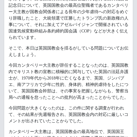
記念日について、英国国教会の最高位聖職者であるカンタベリ
ー大主教が国教会関係者による長年の少年虐待への対応をめぐ
り辞職したこと、大統領選で圧勝したトランプ氏の新政権の人
事について、それに加えてアゼルバイジャンで開催されている
国連気候変動枠組み条約締約国会議（COP）などが大きく伝え
られています。
そこで、本日は英国国教会を揺るがしている問題についてお伝
えしましょう。
今回カンタベリー大主教が辞任することなったのは、英国国教
内でキリスト教の宣教に積極的に関与していた英国の法廷弁護
士が、1970年代から2018年に亡くなるまで、英国、ジンバブ
エ、南アフリカで少年に性的、身体的、精神的虐待をしたにつ
いて、英国国教会幹部は、その事実を把握しながらも、警察当
局への通報を怠ったことへの批判が高まったことからでした。
今回問題が大きくなったのは、この件に関する調査が行われ
て、その結果が先週報告され、英国国教会内の対応に厳しいコ
メントが出されていたことからでした。
カンタベリー大主教は、英国国教会の最高地位で、英国国王