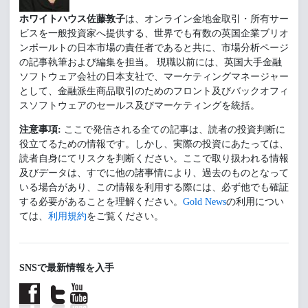
ホワイトハウス佐藤敦子
は、オンライン金地金取引・所有サー
ビスを一般投資家へ提供する、世界でも有数の英国企業ブリオ
ンボールトの日本市場の責任者であると共に、市場分析ページ
の記事執筆および編集を担当。 現職以前には、英国大手金融
ソフトウェア会社の日本支社で、マーケティングマネージャー
として、金融派生商品取引のためのフロント及びバックオフィ
スソフトウェアのセールス及びマーケティングを統括。
注意事項:
ここで発信される全ての記事は、読者の投資判断に
役立てるための情報です。しかし、実際の投資にあたっては、
読者自身にてリスクを判断ください。ここで取り扱われる情報
及びデータは、すでに他の諸事情により、過去のものとなって
いる場合があり、この情報を利用する際には、必ず他でも確証
する必要があることを理解ください。
Gold News
の利用につい
ては、
利用規約
をご覧ください。
SNSで最新情報を入手