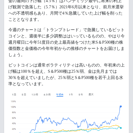
金の週間の下げ幅（4.5％）はパンデミック最中に将来の利上
げ観測で急落した（5.7％）2021年6月以来となり、前月米選挙
への不透明感もあり、月間で4％急騰していた上げ幅を削った
こととなります。
今週のチャートは「トランプトレード」で急騰しているビット
コインと、週後半に多少調整ははいっているものの、やはり今
週月曜日に今年51度目の史上最高値をつけた米S＆P500種の株
価指数と金価格の今年年初からの推移のチャートをお届けしま
しょう。
ビットコインは通常ボラティリティは高いものの、年初来の上
げ幅は100％を超え、S＆P500種は25％弱、金は先月までは
30％を超えていましたが、25％弱とS＆P500種を若干上回る水
準となっています。