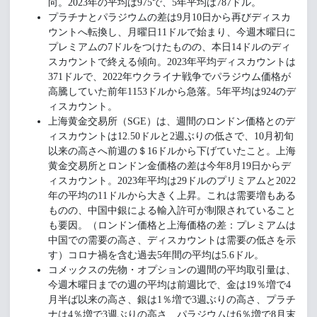
向。2023年の平均は975で、5年平均は787ドル。
プラチナとパラジウムの差は9月10日から再びディスカ
ウントへ転換し、月曜日11ドルで始まり、今週木曜日に
プレミアムの7ドルをつけたものの、本日14ドルのディ
スカウントで終える傾向。2023年平均ディスカウントは
371ドルで、2022年ウクライナ戦争でパラジウム価格が
高騰していた前年1153ドルから急落。5年平均は924のデ
ィスカウント。
上海黄金交易所（SGE）は、週間のロンドン価格とのデ
ィスカウントは12.50ドルと2週ぶりの低さで、10月初旬
以来の高さへ前週の＄16ドルから下げていたこと。上海
黄金交易所とロンドン金価格の差は今年8月19日からデ
ィスカウント。2023年平均は29ドルのプリミアムと2022
年の平均の11ドルから大きく上昇。これは需要増もある
ものの、中国中銀による輸入許可が制限されていること
も要因。（ロンドン価格と上海価格の差：プレミアムは
中国での需要の高さ、ディスカウントは需要の低さを示
す）コロナ禍を含む過去5年間の平均は5.6ドル。
コメックスの先物・オプションの週間の平均取引量は、
今週木曜日までの週の平均は前週比で、金は19％増で4
月半ば以来の高さ、銀は1％増で3週ぶりの高さ、プラチ
ナは4％増で3週ぶりの高さ、パラジウムは6％増で8月末