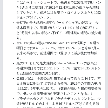
半ばからネットショートで、先週までに58%増で8.4トン
と3週ぶりに増加して2022年12月末以来の低さから増加
していたこと。価格は11％安でトロイオンスあたり1092
ドルへ下げていたこと。
金ETFの最大銘柄のSPDRゴールドシェアの残高は、今
週木曜日までに週間で9.5トン（1.1％）減で867.37トン
と9月初旬以来の低さへ下げて、3週連続の週間の減少傾
向。
金ETFの第2の規模のiShare Gold Trustの残高は、今週木
曜日までに8.4トン（2.2%）増で389.24トンと今年2月末
以来の高さで、前週週間で11週ぶりに減少後に増加傾
向。
銀のETFとして最大銘柄のiShares Silver Trustの残高は、
今週木曜日までに216.91トン（1.5%）減で14,635.86トン
と2週連続で週間の減少傾向。
金銀比価は、今週85台初旬で始まって徐々に下げて、本
日金曜日に84台半ばで終える傾向。2023年の年間の平均
は83.27。5年平均は82.71。（数値が高いと銀の割安傾向
で、低いと銀割安傾向が解消されたこととなる。）
プラチナの金と差であるプラチナディスカウントは、今
週16932ドルで始まり、本日1616ドルへ下げて終える傾