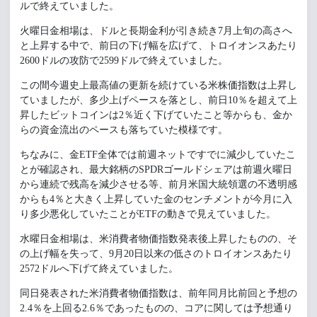
ルで終えていました。
火曜日金相場は、ドルと長期金利が引き続き7月上旬の高さへ
と上昇する中で、前日の下げ幅を広げて、トロイオンスあたり
2600ドルの攻防で2599ドルで終えていました。
この間今週史上最高値の更新を続けている米株価指数は上昇し
ていましたが、多少上げペースを落とし、前日10％を超えて上
昇したビットコインは2％近く下げていたこと等からも、金か
らの資金流出のペースも落ちていた模様です。
ちなみに、金ETF全体では前週ネットですでに減少していたこ
とが確認され、最大銘柄のSPDRゴールドシェアは前週火曜日
から連続で残高を減少させる等、前月米国大統領選の不透明感
からも4％と大きく上昇していた金のセンチメントが今月に入
り多少悪化していたことがETFの動きで見えていました。
水曜日金相場は、米消費者物価指数発表後上昇したものの、そ
の上げ幅を失って、9月20日以来の低さのトロイオンスあたり
2572ドルへ下げて終えていました。
同日発表された米消費者物価指数は、前年同月比前回と予想の
2.4％を上回る2.6％であったものの、コアに関しては予想通り