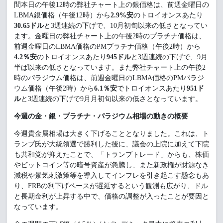
間本日の午後12時の弊社チャート上の銀価格は、前週金曜日の
LBMA銀価格（午後12時）から
2.9%安
のトロイオンスあたり
30.65ドル
と3週連続の下げで、10月初旬以来の低さとなってい
ます。金曜日の弊社チャート上の午後2時のプラチナ価格は、
前週金曜日のLBMA価格のPMプラチナ価格（午後2時）から
4.2％安
のトロイオンスあたり
945ドル
と3週連続の下げで、9月
半ば以来の低さとなっています。また弊社チャート上の午後2
時のパラジウム価格は、前週金曜日のLBMA価格のPMパラジ
ウム価格（午後2時）から
6.1％安
でトロイオンスあたり
951ド
ル
と3週連続の下げで9月月初旬以来の低さとなっています。
今
週の金・銀・プラチナ・パラジウム相場の動きの概要
今週貴金属相場は大きく下げることとなりました。これは、ト
ランプ氏が大統領選で勝利した後に、議会の上院に加えて下院
も共和党が抑えたことで、「トランプトレード」からも、株価
やビットコイン等の暗号資産が急騰し、また新政権が財源なき
減税や景気刺激策等を導入してインフレを引き起こす懸念もあ
り、FRBの利下げペースが遅延するという観測も広がり、ドル
と長期金利が上昇する中で、価格の調整が入ったことが要因と
なっています。