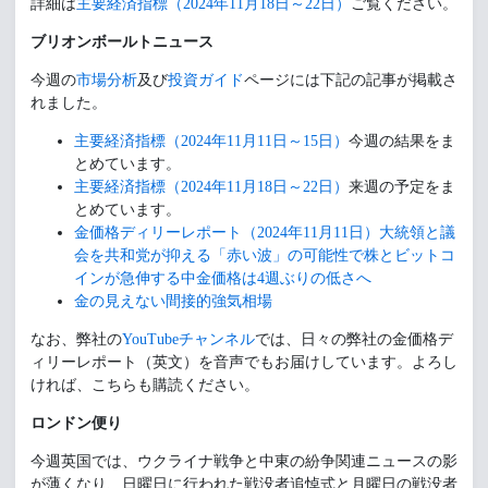
詳細は
主要経済指標（2024年11月18日～22日）
ご覧ください。
ブリオンボールトニュース
今週の
市場分析
及び
投資ガイド
ページには下記の記事が掲載さ
れました。
主要経済指標（2024年11月11日～15日）
今週の結果をま
とめています。
主要経済指標（2024年11月18日～22日）
来週の予定をま
とめています。
金価格ディリーレポート（2024年11月11日）大統領と議
会を共和党が抑える「赤い波」の可能性で株とビットコ
インが急伸する中金価格は4週ぶりの低さへ
金の見えない間接的強気相場
なお、弊社の
YouTubeチャンネル
では、日々の弊社の金価格デ
ィリーレポート（英文）を音声でもお届けしています。よろし
ければ、こちらも購読ください。
ロンドン便り
今週英国では、ウクライナ戦争と中東の紛争関連ニュースの影
が薄くなり、日曜日に行われた戦没者追悼式と月曜日の戦没者