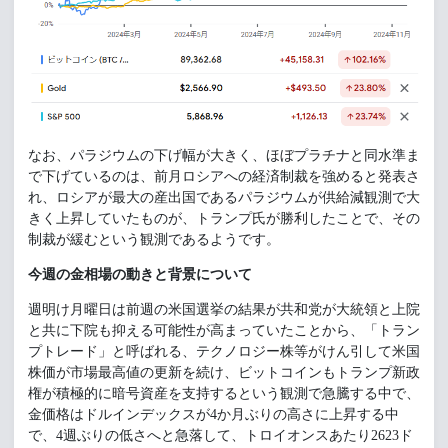
なお、パラジウムの下げ幅が大きく、ほぼプラチナと同水準ま
で下げているのは、前月ロシアへの経済制裁を強めると発表さ
れ、ロシアが最大の産出国であるパラジウムが供給減観測で大
きく上昇していたものが、トランプ氏が勝利したことで、その
制裁が緩むという観測であるようです。
今週の金相場の動きと背景について
週明け月曜日は前週の米国選挙の結果が共和党が大統領と上院
と共に下院も抑える可能性が高まっていたことから、「トラン
プトレード」と呼ばれる、テクノロジー株等がけん引して米国
株価が市場最高値の更新を続け、ビットコインもトランプ新政
権が積極的に暗号資産を支持するという観測で急騰する中で、
金価格はドルインデックスが4か月ぶりの高さに上昇する中
で、4週ぶりの低さへと急落して、トロイオンスあたり2623ド