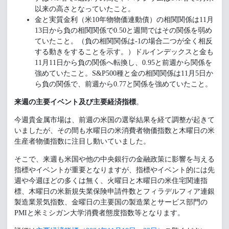
以来の高さとなっていたこと。
金と実質金利（米10年物物価連動債）の相関関係は11月
13日から負の相関関係で0.50と週間ではその関係を弱め
ていたこと。（負の相関関係は-1の場合二つが全く相反
する動きをすることを示す。）ドルインデックスと金も
11月11日から負の関係へ転換し、0.95と前週から関係を
強めていたこと。S&P500種と金の相関関係は11月5日か
ら負の関係で、前週から0.77と関係を強めていたこと。
来週の主要イベント及び主要経済指標
。
今週貴金属市場は、前週の米国の選挙結果を経て調整が起きて
いましたが、その間も水曜日の米消費者物価指数と木曜日の米
生産者物価指数に注目し動いていました。
そこで、来週も米国や他の中央銀行の金融政策に影響を与える
指標やイベントが重要となりますが、指標やイベント的には先
週や今週ほどの多くは無く、火曜日と木曜日の米住宅関連指
標、木曜日の米新規失業保険申請件数とフィラデルフィア連銀
製造業景気指数、金曜日の主要国の製造業とサービス部門の
PMIと米ミシガン大学消費者態度指数等となります。