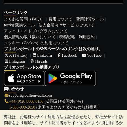
ページリンク
よくある質問（FAQs）
費用について
費用計算ツール
toz/kg 変換ツール
法人企業向けサービスについて
アフェリエイトプログラムについて
個人情報の取り扱いについて
税務戦略
利用規約
クッキー（Cookies）の利用について
ブリオンボールトのSNSページへのリンクは次の通り。
X (Twitter)
LinkedIn
Facebook
YouTube
Instagram
Threads
ブリオンボールトの携帯アプリ
問い合わせ
support@bullionvault.com
+44 (0)20 8600 0130
(英国及び英国外から)
1-888-908-2858
(米国およびカナダからの無料番号)
弊社は、お客様のサイト利用方法を記憶させたり、弊社がサイト訪
クリックして通話を開始
問者をより理解し、サイト訪問者がサイトをどのように利用するか