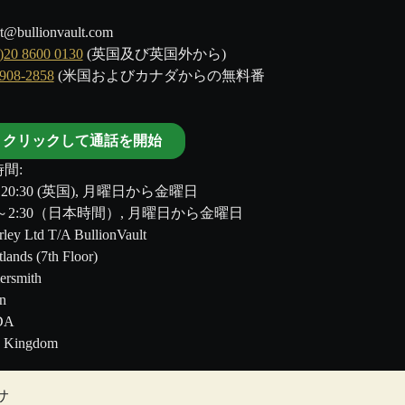
t@bullionvault.com
)20 8600 0130
(英国及び英国外から)
-908-2858
(米国およびカナダからの無料番
クリックして通話を開始
間:
～20:30 (英国), 月曜日から金曜日
00～2:30（日本時間）, 月曜日から金曜日
ley Ltd T/A BullionVault
tlands (7th Floor)
rsmith
n
DA
d Kingdom
サ
のではありません。BullionVault