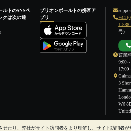
ールトのSNSペ
ブリオンボールトの携帯ア
suppor
ンクは次の通
プリ
+44 (0
1-888
号)
)
営業時
9:00
17:
Galmar
3 Shor
Hamme
Londo
W6 8
Unite
させたり、弊社がサイト訪問者をより理解し、サイト訪問者が
することもあります。過去の傾向は、将来の価格の動きを保証するも