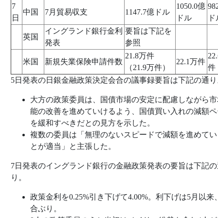
7
1050.0億
98
中国
7月貿易収支
1147.7億ドル
日
ドル
ド
イングランド銀行金利
要旨は下記を
英国
発表
参照
21.8万件
22
米国
新規失業保険申請件数
22.1万件
（21.9万件）
件
5日発表の日銀金融政策決定会合の議事録要旨は下記の通り
大方の政策委員は、国債市場の安定に配慮しながら市
能の改善を進めていけるよう、国債買い入れの減額ペ
を緩和すべきだとの見方を示した。
複数の委員は「無理のないスピードで減額を進めてい
とが適当」と主張した。
7日発表のイングランド銀行の金融政策発表の要旨は下記の
り。
政策金利を0.25%引き下げて4.00%。利下げは5月以来
合ぶり。