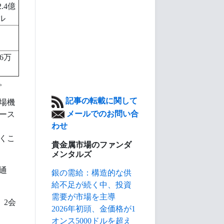
2.4億
ル
.6万
。
記事の転載に関して
場機
メールでのお問い合
ース
わせ
くこ
貴金属市場のファンダ
メンタルズ
通
銀の需給：構造的な供
給不足が続く中、投資
需要が市場を主導
、2会
2026年初頭、金価格が1
オンス5000ドルを超え