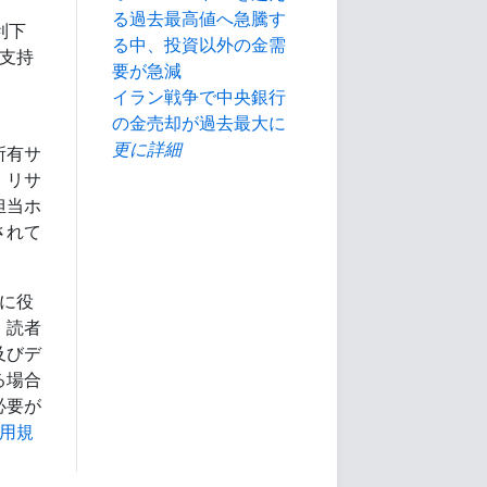
る過去最高値へ急騰す
利下
る中、投資以外の金需
を支持
要が急減
イラン戦争で中央銀行
の金売却が過去最大に
更に詳細
所有サ
、リサ
担当ホ
されて
に役
、読者
及びデ
る場合
必要が
用規