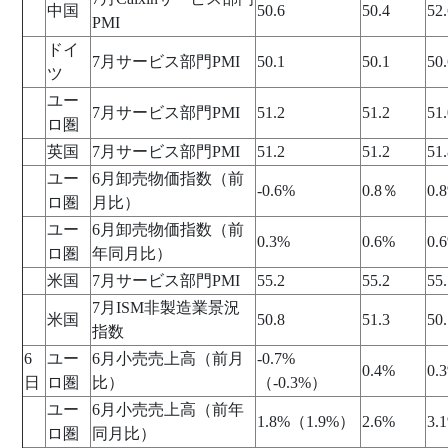
中国
50.6
50.4
52.
PMI
ドイ
7月サービス部門PMI
50.1
50.1
50.
ツ
ユー
7月サービス部門PMI
51.2
51.2
51.
ロ圏
英国
7月サービス部門PMI
51.2
51.2
51.
ユー
6月卸売物価指数（前
-0.6%
0.8％
0.
ロ圏
月比）
ユー
6月卸売物価指数（前
0.3%
0.6%
0.
ロ圏
年同月比）
米国
7月サービス部門PMI
55.2
55.2
55.
7月ISM非製造業景況
米国
50.8
51.3
50.
指数
6
ユー
6月小売売上高（前月
-0.7%
0.4%
0.
日
ロ圏
比）
（-0.3%）
ユー
6月小売売上高（前年
1.8%（1.9%）
2.6%
3.
ロ圏
同月比）