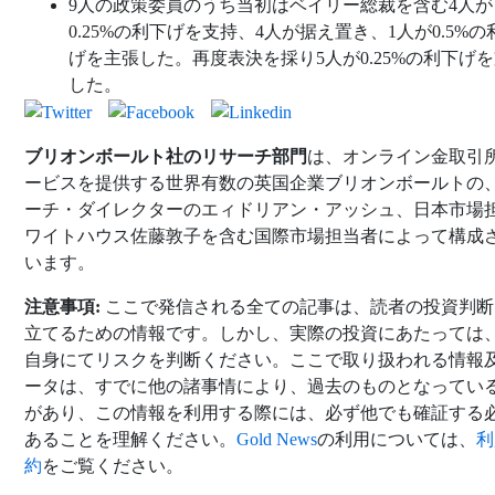
9人の政策委員のうち当初はベイリー総裁を含む4人が
0.25%の利下げを支持、4人が据え置き、1人が0.5%の
げを主張した。再度表決を採り5人が0.25%の利下げ
した。
ブリオンボールト社のリサーチ部門
は、オンライン金取引
ービスを提供する世界有数の英国企業ブリオンボールトの
ーチ・ダイレクターのエィドリアン・アッシュ、日本市場
ワイトハウス佐藤敦子を含む国際市場担当者によって構成
います。
注意事項:
ここで発信される全ての記事は、読者の投資判断
立てるための情報です。しかし、実際の投資にあたっては
自身にてリスクを判断ください。ここで取り扱われる情報
ータは、すでに他の諸事情により、過去のものとなってい
があり、この情報を利用する際には、必ず他でも確証する
あることを理解ください。
Gold News
の利用については、
利
約
をご覧ください。