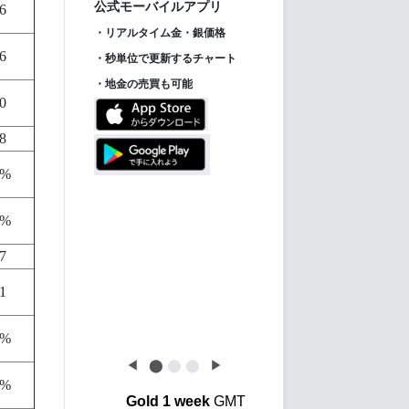
ス】
6
6
0
8
【金投資家インデッ
New!
クス】金価格は下げ止
8%
まるも、金利先行き不
透明感で金投資はさら
6%
に後退
7
1
3%
◀
⬤
⬤
⬤
▶
1%
Gold 1 week
GMT