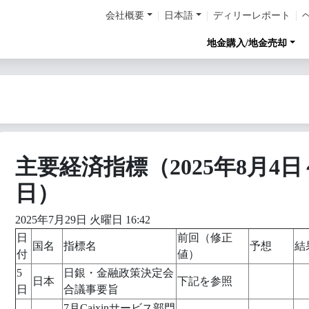
会社概要
日本語
ディリーレポート
地金購入/地金売却
主要経済指標（2025年8月4日
日）
2025年7月29日 火曜日 16:42
日
前回（修正
国名
指標名
予想
結
付
値）
5
日銀・金融政策決定会
日本
下記を参照
日
合議事要旨
7月Caixinサービス部門