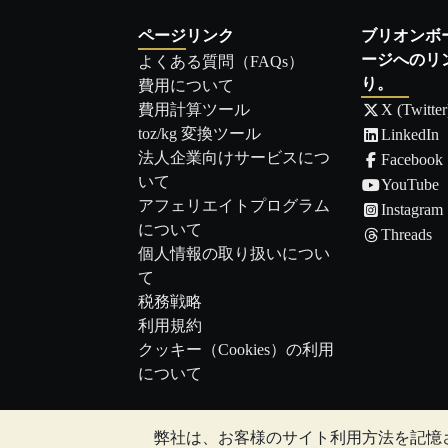
ページリンク
ブリオンボ
ージへのリ
よくある質問（FAQs）
り。
費用について
費用計算ツール
X (Twitter
toz/kg 変換ツール
LinkedIn
法人企業向けサービスにつ
Facebook
いて
YouTube
アフェリエイトプログラム
Instagram
について
Threads
個人情報の取り扱いについ
て
税務戦略
利用規約
クッキー（Cookies）の利用
について
弊社は、お客様のサイト利用方法を記憶
注:
貴金属の価値は下落することもあれば上昇