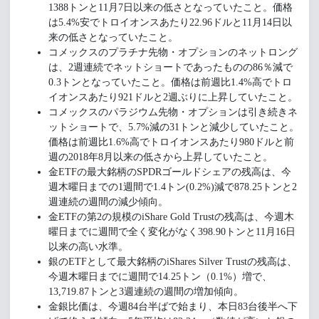
1388トンと11月7日以来の低さとなっていたこと。価格
は5.4%安でトロイオンスあたり22.96ドルと11月14日以
来の低さとなっていたこと。
コメックスのプラチナ先物・オプションのネットロング
は、2週連続でネットショートであったものの86％減で
0.3トンとなっていたこと。価格は前週比1.4%高でトロ
イオンスあたり921ドルと2週ぶりに上昇していたこと。
コメックスのパラジウム先物・オプションは引き続きネ
ットショートで、5.7%減の31トンと減少していたこと。
価格は前週比1.6%高でトロイオンスあたり980ドルと前
週の2018年8月以来の低さから上昇していたこと。
金ETFの最大銘柄のSPDRゴールドシェアの残高は、今
週木曜日までの1週間で1.4トン(0.2%)減で878.25トンと2
週連続の週間の減少傾向。
金ETFの第2の規模のiShare Gold Trustの残高は、今週木
曜日までに週間で全く変化がなく398.90トンと11月16日
以来の高い水準。
銀のETFとして最大銘柄のiShares Silver Trustの残高は、
今週木曜日までに週間で14.25トン（0.1%）増で、
13,719.87トンと3週連続の週間の増加傾向。
金銀比価は、今週84台半ばで始まり、本日83台後半へ下