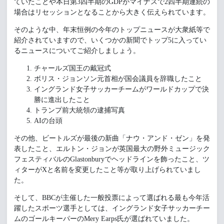
ていたことや本日第3四半期のGDPがマイナスで2四半期連続の
場合はリセッションとなることから大きく伝えられています。
そのような中、年末恒例の今年のトップニュースが大衆紙等で
紹介されていますので、いくつかの新聞でトップ5に入ってい
るニュースについてご紹介しましょう。
チャールズ国王の戴冠式
ボリス・ジョンソン元首相が国会議員を辞職したこと
イングランド女子サッカーチームがワールドカップで決
勝に進出したこと
トランプ前大統領の逮捕写真
AIの台頭
その他、ビートルズが最後の新曲「ナウ・アンド・ゼン」を発
表したこと、エルトン・ジョンが英国最大の野外ミュージック
フェスティバルのGlastonburyでヘッドラインを飾ったこと、ツ
ィターがXと名前を変更したこと等が取り上げられていまし
た。
そして、BBCが主催した一般投票によって選ばれる最も今年活
躍したスポーツ選手としては、イングランド女子サッカーチー
ムのゴールキーパーのMery Earps氏が選ばれていました。