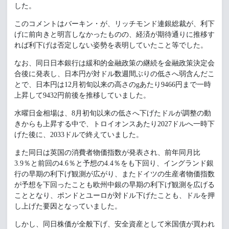
した。
このコメントはバーキン・が、リッチモンド連銀総裁が、利下
げに前向きと明言しなかったものの、経済が期待通りに推移す
れば利下げは否定しない姿勢を表明していたこと等でした。
なお、同日日本銀行は緩和的金融政策の継続を金融政策決定会
合後に発表し、日本円が対ドル数週間ぶりの低さへ弱含んだこ
とで、日本円は12月初旬以来の高さのgあたり9466円まで一時
上昇して9432円前後を推移していました。
水曜日金相場は、8月初旬以来の低さへ下げたドルが調整の動
きからも上昇する中で、トロイオンスあたり2027ドルへ一時下
げた後に、2033ドルで終えていました。
また同日は英国の消費者物価指数が発表され、前年同月比
3.9％と前回の4.6％と予想の4.4％をも下回り、イングランド銀
行の早期の利下げ観測が広がり、またドイツの生産者物価指数
が予想を下回ったことも欧州中銀の早期の利下げ観測を広げる
こととなり、ポンドとユーロが対ドル下げたことも、ドルを押
し上げた要因となっていました。
しかし、同日株価が全般下げ、安全資産として米国債が買われ