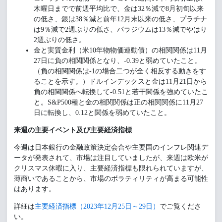
木曜日までで前週平均比で、金は32％減で8月初旬以来
の低さ、銀は38％減と前年12月末以来の低さ、プラチナ
は9％減で2週ぶりの低さ、パラジウムは13％減でやはり
2週ぶりの低さ。
金と実質金利（米10年物物価連動債）の相関関係は11月
27日に負の相関関係となり、-0.39と弱めていたこと。
（負の相関関係は-1の場合二つが全く相反する動きをす
ることを示す。）ドルインデックスと金は11月21日から
負の相関関係へ転換して-0.51と若干関係を強めていたこ
と。S&P500種と金の相関関係は正の相関関係に11月27
日に転換し、0.12と関係を弱めていたこと。
来週の主要イベント及び主要経済指標
今週は日本銀行の金融政策決定会合や主要国のインフレ関連デ
ータが発表されて、市場は注目していましたが、来週は欧米が
クリスマス休暇に入り、主要経済指標も限れられていますが、
薄商いであることから、市場のボラティリティが高まる可能性
はあります。
詳細は
主要経済指標（2023年12月25日～29日）
でご覧くださ
い。