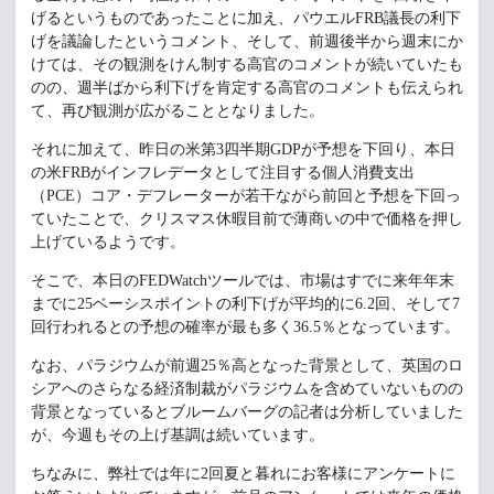
げるというものであったことに加え、パウエルFRB議長の利下
げを議論したというコメント、そして、前週後半から週末にか
けては、その観測をけん制する高官のコメントが続いていたも
のの、週半ばから利下げを肯定する高官のコメントも伝えられ
て、再び観測が広がることとなりました。
それに加えて、昨日の米第3四半期GDPが予想を下回り、本日
の米FRBがインフレデータとして注目する個人消費支出
（PCE）コア・デフレーターが若干ながら前回と予想を下回っ
ていたことで、クリスマス休暇目前で薄商いの中で価格を押し
上げているようです。
そこで、本日のFEDWatchツールでは、市場はすでに来年年末
までに25ベーシスポイントの利下げが平均的に6.2回、そして7
回行われるとの予想の確率が最も多く36.5％となっています。
なお、パラジウムが前週25％高となった背景として、英国のロ
シアへのさらなる経済制裁がパラジウムを含めていないものの
背景となっているとブルームバーグの記者は分析していました
が、今週もその上げ基調は続いています。
ちなみに、弊社では年に2回夏と暮れにお客様にアンケートに