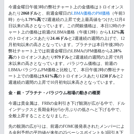
今週金曜日午後3時の弊社チャート上の金価格はトロイオンス
あたり
2068ドル
と、前週金曜日の
LBMA価格のPM価格
（午前3
時）から
1.79%高
で2週連続の上昇で史上最高値をつけた12月4
日以来の高さとなっています。この間銀価格は、本日12時のチ
ャート上の価格は前週のLBMA価格（午後12時）から
1.12%高
のトロイオンスあたり
24.46ドル
と2週連続の週間の上げで、12
月初旬以来の高さとなっています。プラチナは本日午後2時の
弊社チャート上では前週金曜日のLBMAのPM価格から
2.28%
高
のトロイオンスあたり
979ドル
と2週連続の週間の上昇で8月
末以来の高さとなっています。パラジウム価格は、前週の
LBMAパラジウムPM価格と比較して、本日午後2時の弊社チャ
ート上での価格は
9.61%高
のトロイオンスあたり
1238ドル
と2
週連続の週間の上昇で10月初旬以来高さとなっています。
金・銀・プラチナ・パラジウム相場の動きの概要
今週は貴金属は、FRBの金利引き下げ観測が広がる中で、ドル
インデックスと長期金利が5か月ぶりの低さへと下げる中で、
全般上昇することとなりました。
先の観測の広がりは、前週のFOMC後発表されたメンバーによ
る金利予想の平均値が来年の25ベーシスポイントを3回引き下