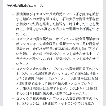
その他の市場のニュ―ス
原油価格がイエメンの反政府勢力フーシ派が紅海を航行
する船舶への攻撃を繰り返し、石油大手や海運大手各社
が相次いで紅海を経由した輸送を一時停止したことを受
けて、今週ほぼ5％高と2か月ぶりの週間の上げ幅をつけ
たこと。
コメックスの貴金属先物・オプションの資金運用業者の
ポジションは、先週金曜日に最新データの12月12日分が
発表され、金価格が翌日のFOMC後の発表を前に下げて
いた際に、金と銀で強気ポジションを減少させる中、プ
ラチナとパラジウムでは、弱気ポジションを減少させて
いたこと。
コメックス金の先物・オプションの資金運用業者のネッ
トポジションは9週連続でネットロングで16％減の346ト
ンと2週連続で減少していたこと。この間建玉は2.1％減
と3週連続で減少して10月初旬の低さとなっていたこ
と。価格は前週比2.1%安でトロイオンスあたり1980.55
ドルと11月14日以来の低い水準ではあったこと。
コメックス銀の先物・オプションの資金運用業者のネッ
トポジションは、9週連続でネットロングで61％減の