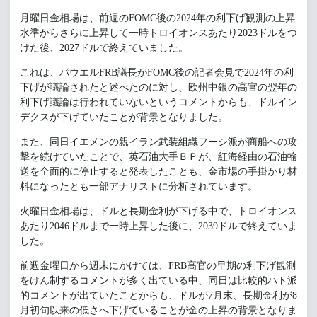
月曜日金相場は、前週のFOMC後の2024年の利下げ観測の上昇
水準からさらに上昇して一時トロイオンスあたり2023ドルをつ
けた後、2027ドルで終えていました。
これは、パウエルFRB議長がFOMC後の記者会見で2024年の利
下げが議論されたと述べたのに対し、欧州中銀の高官の翌年の
利下げ議論は行われていないというコメントからも、ドルイン
デクスが下げていたことが背景となりました。
また、同日イエメンの親イラン武装組織フーシ派が商船への攻
撃を続けていたことで、英石油大手ＢＰが、紅海経由の石油輸
送を全面的に停止すると発表したことも、金市場の手掛かり材
料になったとも一部アナリストに分析されています。
火曜日金相場は、ドルと長期金利が下げる中で、トロイオンス
あたり2046ドルまで一時上昇した後に、2039ドルで終えていま
した。
前週金曜日から週末にかけては、FRB高官の早期の利下げ観測
をけん制するコメントが多く出ている中、同日は比較的ハト派
的コメントが出ていたことからも、ドルが7月末、長期金利が8
月初旬以来の低さへ下げていることが金の上昇の背景となりま