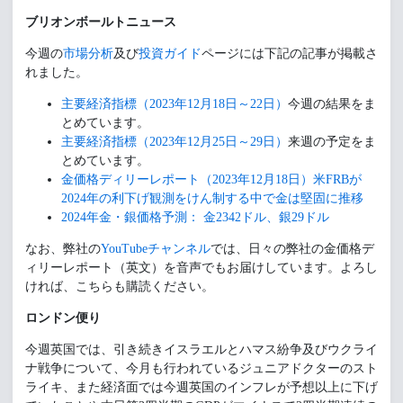
ブリオンボールトニュース
今週の
市場分析
及び
投資ガイド
ページには下記の記事が掲載さ
れました。
主要経済指標（2023年12月18日～22日）
今週の結果をま
とめています。
主要経済指標（2023年12月25日～29日）
来週の予定をま
とめています。
金価格ディリーレポート（2023年12月18日）米FRBが
2024年の利下げ観測をけん制する中で金は堅固に推移
2024年金・銀価格予測： 金2342ドル、銀29ドル
なお、弊社の
YouTubeチャンネル
では、日々の弊社の金価格デ
ィリーレポート（英文）を音声でもお届けしています。よろし
ければ、こちらも購読ください。
ロンドン便り
今週英国では、引き続きイスラエルとハマス紛争及びウクライ
ナ戦争について、今月も行われているジュニアドクターのスト
ライキ、また経済面では今週英国のインフレが予想以上に下げ