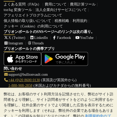
よくある質問（FAQs）
費用について
費用計算ツール
toz/kg 変換ツール
法人企業向けサービスについて
アフェリエイトプログラムについて
個人情報の取り扱いについて
税務戦略
利用規約
クッキー（Cookies）の利用について
ブリオンボールトのSNSページへのリンクは次の通り。
X (Twitter)
LinkedIn
Facebook
YouTube
Instagram
Threads
ブリオンボールトの携帯アプリ
問い合わせ
support@bullionvault.com
+44 (0)20 8600 0130
(英国及び英国外から)
1-888-908-2858
(米国およびカナダからの無料番号)
弊社は、お客様のサイト利用方法を記憶させたり、弊社がサイト訪
クリックして通話を開始
問者をより理解し、サイト訪問者がサイトをどのように利用するか
営業時間:
を理解し、社外企業のサイトでより関連した広告を表示するために
9:00～20:30 (英国), 月曜日から金曜日
クッキーを利用します（それは、弊社外の企業である場合もありま
17:00～2:30（日本時間）, 月曜日から金曜日
す。）この詳細をお知りになりたければ、弊社の
利用規約中のプ