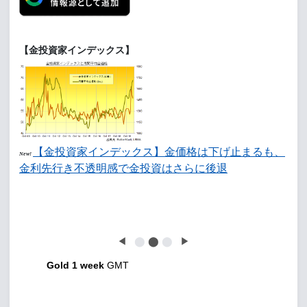
【金投資家インデックス】
【金投資家インデックス】金価格は下げ止まるも、
New!
金利先行き不透明感で金投資はさらに後退
◀
⬤
⬤
⬤
▶
Gold 1 week
GMT