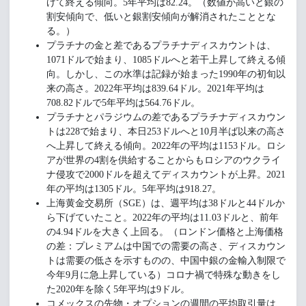
げて終える傾向。5年平均は82.24。（数値が高いと銀の
割安傾向で、低いと銀割安傾向が解消されたこととな
る。）
プラチナの金と差であるプラチナディスカウントは、
1071ドルで始まり、1085ドルへと若干上昇して終える傾
向。しかし、この水準は記録が始まった1990年の初旬以
来の高さ。2022年平均は839.64ドル。2021年平均は
708.82ドルで5年平均は564.76ドル。
プラチナとパラジウムの差であるプラチナディスカウン
トは228で始まり、本日253ドルへと10月半ば以来の高さ
へ上昇して終える傾向。2022年の平均は1153ドル。ロシ
アが世界の4割を供給することからもロシアのウクライ
ナ侵攻で2000ドルを超えてディスカウントが上昇。2021
年の平均は1305ドル。5年平均は918.27。
上海黄金交易所（SGE）は、週平均は38ドルと44ドルか
ら下げていたこと。2022年の平均は11.03ドルと、前年
の4.94ドルを大きく上回る。（ロンドン価格と上海価格
の差：プレミアムは中国での需要の高さ、ディスカウン
トは需要の低さを示すものの、中国中銀の金輸入制限で
今年9月に急上昇している）コロナ禍で特殊な動きをし
た2020年を除く5年平均は9ドル。
コメックスの先物・オプションの週間の平均取引量は、