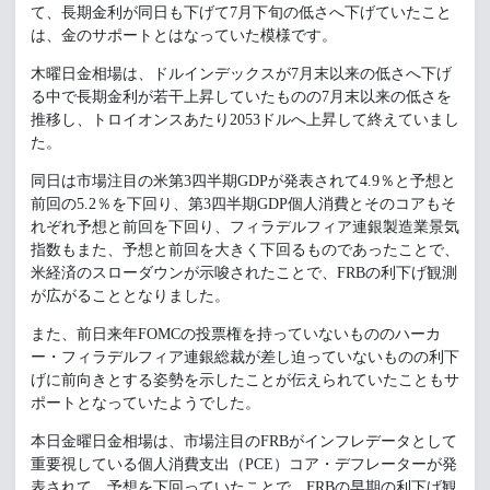
て、長期金利が同日も下げて7月下旬の低さへ下げていたこと
は、金のサポートとはなっていた模様です。
木曜日金相場は、ドルインデックスが7月末以来の低さへ下げ
る中で長期金利が若干上昇していたものの7月末以来の低さを
推移し、トロイオンスあたり2053ドルへ上昇して終えていまし
た。
同日は市場注目の米第3四半期GDPが発表されて4.9％と予想と
前回の5.2％を下回り、第3四半期GDP個人消費とそのコアもそ
れぞれ予想と前回を下回り、フィラデルフィア連銀製造業景気
指数もまた、予想と前回を大きく下回るものであったことで、
米経済のスローダウンが示唆されたことで、FRBの利下げ観測
が広がることとなりました。
また、前日来年FOMCの投票権を持っていないもののハーカ
ー・フィラデルフィア連銀総裁が差し迫っていないものの利下
げに前向きとする姿勢を示したことが伝えられていたこともサ
ポートとなっていたようでした。
本日金曜日金相場は、市場注目のFRBがインフレデータとして
重要視している個人消費支出（PCE）コア・デフレーターが発
表されて、予想を下回っていたことで、FRBの早期の利下げ観