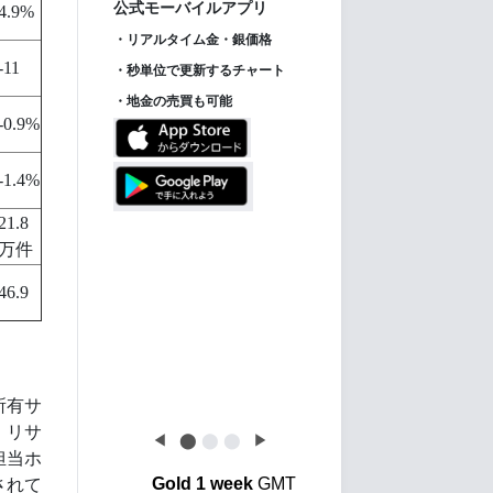
ス】
4.9%
-11
-0.9%
【金投資家インデッ
New!
-1.4%
クス】金価格は下げ止
まるも、金利先行き不
21.8
透明感で金投資はさら
万件
に後退
46.9
所有サ
、リサ
◀
⬤
⬤
⬤
▶
担当ホ
Gold 1 week
GMT
されて