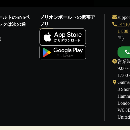
ールトのSNSペ
ブリオンボールトの携帯ア
suppor
ンクは次の通
プリ
+44 (0
1-888
号)
)
営業時
9:00
17:
Galmar
3 Shor
Hamme
Londo
W6 8
Unite