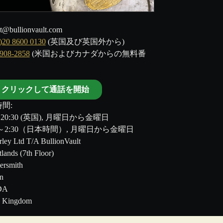
t@bullionvault.com
)20 8600 0130
(英国及び英国外から)
-908-2858
(米国およびカナダからの無料番
クリックして通話を開始
間:
～20:30 (英国), 月曜日から金曜日
00～2:30（日本時間）, 月曜日から金曜日
ley Ltd T/A BullionVault
tlands (7th Floor)
rsmith
n
DA
d Kingdom