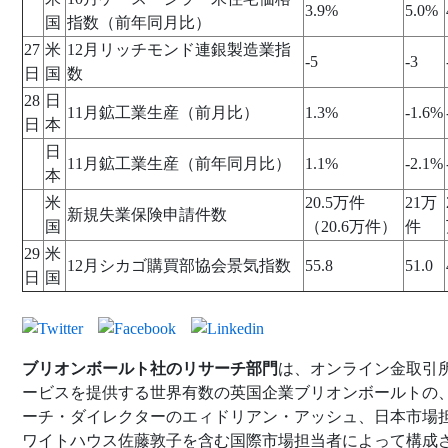
3.9%
5.0%
国
指数（前年同月比）
27
米
12月リッチモンド連銀製造業指
-5
-3
日
国
数
28
日
11月鉱工業生産（前月比）
1.3%
-1.6%
日
本
日
11月鉱工業生産（前年同月比）
1.1%
-2.1%
本
米
20.5万件
21万
新規失業保険申請件数
国
（20.6万件）
件
29
米
12月シカゴ購買部協会景気指数
55.8
51.0
日
国
ブリオンボールト社のリサーチ部門
は、オンライン金取引
ービスを提供する世界有数の英国企業ブリオンボールトの
ーチ・ダイレクターのエィドリアン・アッシュ、日本市場
ワイトハウス佐藤敦子を含む国際市場担当者によって構成