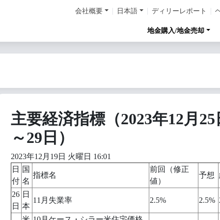
会社概要
日本語
ディリーレポート
地金購入/地金売却
主要経済指標（2023年12月25
～29日）
2023年12月19日 火曜日 16:01
日
国
前回（修正
指標名
予想
付
名
値）
26
日
11月失業率
2.5%
2.5%
日
本
米
10月ケース・シラー米住宅価格