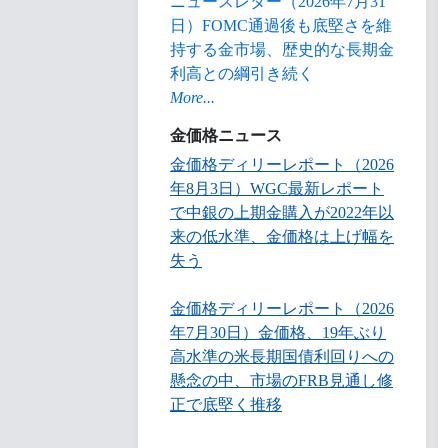
ニュースレター（2026年7月31
日）FOMC通過後も底堅さを維
持する金市場、歴史的な長期金
利高との綱引き続く
More...
金価格ニュース
金価格ディリーレポート（2026
年8月3日）WGC最新レポート
で中銀の上期金購入が2022年以
来の低水準、金価格は上げ幅を
失う
金価格ディリーレポート（2026
年7月30日）金価格、19年ぶり
高水準の米長期国債利回りへの
懸念の中、市場のFRB見通し修
正で底堅く推移