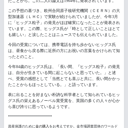
たことから。この二人の論文は1964年に発表されています。
この予想の基づき、
欧州合同原子核研究機関
（ＣＥＲＮ）の大
型
加速器（
ＬＨＣ）で実験が続けられていましたが、今年3月
に「ヒッグス粒子」の発見がほぼ確実になったことが発表され
ています。この際、ヒッグス氏が「時として正しいことはとて
も嬉しい」と涙したことはニュースでも伝えられていました。
今回の受賞については、携帯電話を持ち歩かないヒッグス氏
は、昼食から戻る際に近所の方にお祝いの言葉をかけられて知
ったとのこと。
今年84歳のヒッグス氏は、「長い間、『ヒッグス粒子』の発見
は、自分が生きている間に起こらないと思っていた。」と述
べ、受賞の感想として「当然とても喜ぶと共に、長い間かかっ
たことからもほっとしている。」と語っています。
表に出ることを好まない朴訥な科学者として知られているヒッ
グス氏の栄えあるノーベル賞受賞を、英国の多くの人々が心か
ら喜び誇りに思っているようです。
**********************
資産保護のために
金の購入
をお考えですか。金市場調査団体のワールド