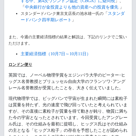
する中、第4次ワシントン協定（CBGA）に疑問視
」、
「
中央銀行が金投資よりも他の資産への投資を優先
」
スタンダードバンク東京支店長の池水雄一氏の
「
スタンダ
ードバンク四半期レポート
」
また、今週の主要経済指標の結果と解説は、下記のリンクでご覧い
ただけます。
主要経済指標（10月7日～10月11日）
ロンドン便り
英国では、ノーベル物理学賞をエジンバラ大学のピーター･ヒ
ッグス名誉教授とブリュッセル自由大学のフランソワ･アング
レール名誉教授が受賞したことを、大きく伝えていました。
現代物理学では、ビッグバンで宇宙が生まれた瞬間には素粒子
は質量を持たず、光の速度で飛び回っていたと考えられていま
すが、その直後に素粒子が質量を得て動きが鈍り、物質に満ち
た今の宇宙となったとされています。今回受賞したアングレー
ル氏は、その仕組みを最初に提唱し、ヒッグス氏はその仕組み
の主となる「ヒッグス粒子」の存在を予想したことが認められ