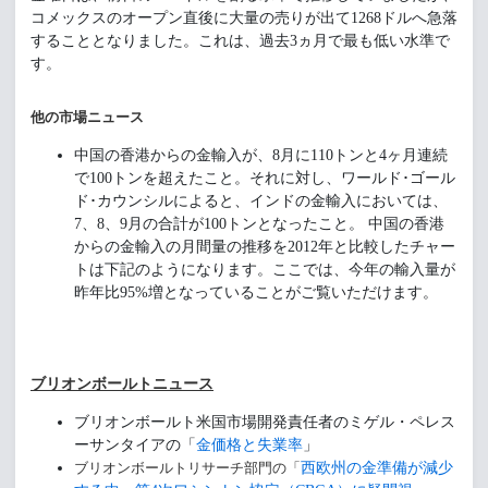
コメックスのオープン直後に大量の売りが出て1268ドルへ急落
することとなりました。これは、過去3ヵ月で最も低い水準で
す。
他の市場ニュース
中国の香港からの金輸入が、8月に110トンと4ヶ月連続
で100トンを超えたこと。それに対し、ワールド･ゴール
ド･カウンシルによると、インドの金輸入においては、
7、8、9月の合計が100トンとなったこと。 中国の香港
からの金輸入の月間量の推移を2012年と比較したチャー
トは下記のようになります。ここでは、今年の輸入量が
昨年比95%増となっていることがご覧いただけます。
ブリオンボールトニュース
ブリオンボールト米国市場開発責任者のミゲル・ペレス
ーサンタイアの「
金価格と失業率
」
ブリオンボールトリサーチ部門の「
西欧州の金準備が減少