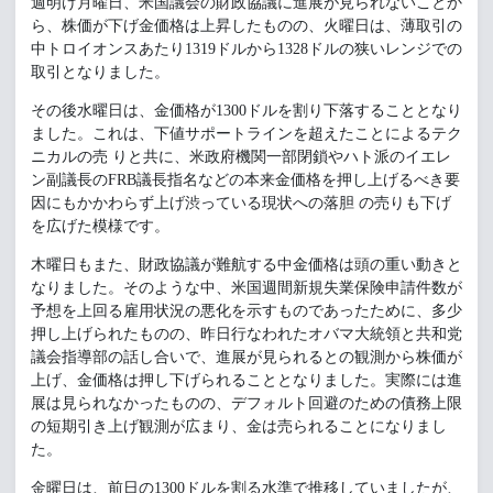
週明け月曜日、米国議会の財政協議に進展が見られないことか
ら、株価が下げ金価格は上昇したものの、火曜日は、薄取引の
中トロイオンスあたり1319ドルから1328ドルの狭いレンジでの
取引となりました。
その後水曜日は、
金価格が1300ドルを割り下落することとなり
ました。これは、下値サポートラインを超えたことによるテク
ニカルの売 りと共に、米政府機関一部閉鎖やハト派のイエレ
ン副議長のFRB議長指名などの本来金価格を押し上げるべき要
因にもかかわらず上げ渋っている現状への落胆 の売りも下げ
を広げた模様です。
木曜日もまた、財政協議が難航する中金価格は頭の重い動きと
なりました。そのような中、米国週間新規失業保険申請件数が
予想を上回る雇用状況の悪化を示すものであったために、多少
押し上げられたものの、
昨日行なわれたオバマ大統領と共和党
議会指導部の話し合いで、進展が見られるとの観測から株価が
上げ、金価格は押し下げられることとなりました。実際には進
展は見られなかったものの、デフォルト回避のための債務上限
の短期引き上げ観測が広まり、金は売られることになりまし
た。
金曜日は、前日の1300ドルを割る水準で推移していましたが、