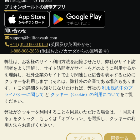
Instagram
Threads
ブリオンボールトの携帯アプリ
問い合わせ
support@bullionvault.com
+44 (0)20 8600 0130
(英国及び英国外から)
1-888-908-2858
(米国およびカナダからの無料番号)
弊社は、お客様のサイト利用方法を記憶させたり、弊社がサイト訪
クリックして通話を開始
問者をより理解し、サイト訪問者がサイトをどのように利用するか
営業時間:
を理解し、社外企業のサイトでより関連した広告を表示するために
9:00～20:30 (英国), 月曜日から金曜日
クッキーを利用します（それは、弊社外の企業である場合もありま
17:00～2:30（日本時間）, 月曜日から金曜日
す。）この詳細をお知りになりたければ、弊社の
利用規約中のプ
Galmarley Ltd T/A BullionVault
ライバシーに関して
と
クッキー（Cookie）の利用について
をご覧
3 Shortlands (7th Floor)
ください。
Hammersmith
弊社がクッキーを利用することを同意いただける場合は、「同意す
London
る」をクリック、もしくは「オプション」を選択し、クッキーの利
W6 8DA
用方法をお選びください。
United Kingdom
注:
貴金属の価値は下落することもあれば上昇することもありま
オプション
同意する
す。過去の傾向は、将来の価格の動きを保証するものではありませ