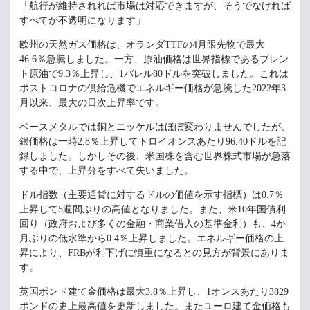
「航行が維持されれば市場は対応できますが、そうでなければ
すべてが不透明になります」
欧州の天然ガス価格は、オランダTTFの4月限先物で最大
46.6％急騰しました。一方、原油価格は世界指標であるブレン
ト原油で9.3％上昇し、1バレル80ドルを突破しました。これは
ポストコロナの供給危機でエネルギー価格が急騰した2022年3
月以来、最大の日次上昇率です。
ベースメタルでは銅とニッケルはほぼ変わりませんでしたが、
銀価格は一時2.8％上昇してトロイオンスあたり96.40ドルを記
録しました。しかしその後、米国株を含む世界株式市場が急落
する中で、上昇分をすべて失いました。
ドル指数（主要通貨に対するドルの価値を示す指標）は0.7％
上昇して5週間ぶりの高値となりました。また、米10年国債利
回り（政府および多くの金融・商業借入の基準金利）も、4か
月ぶりの低水準から0.4％上昇しました。エネルギー価格の上
昇により、FRBが利下げに慎重になるとの見方が背景にありま
す。
英国ポンド建て金価格は最大3.8％上昇し、1オンスあたり3829
ポンドの史上最高値を更新しました。またユーロ建て金価格も