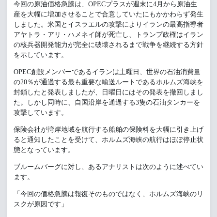
今回の原油価格急騰は、OPECプラスが週末に4月から原油生
産を大幅に増加させることで合意していたにもかかわらず発生
しました。米国とイスラエルの攻撃によりイランの最高指導者
アヤトラ・アリ・ハメネイ師が死亡し、トランプ政権はイラン
の核兵器開発能力が完全に破壊されるまで戦争を継続する方針
を示しています。
OPEC創設メンバーであるイランは土曜日、世界の石油消費量
の20％が通過する最も重要な輸送ルートであるホルムズ海峡を
封鎖したと発表しましたが、日曜日にはその発表を撤回しまし
た。しかし同時に、自国沿岸を通過する3隻の石油タンカーを
攻撃しています。
保険会社が湾岸地域を航行する船舶の保険料を大幅に引き上げ
ると通知したことを受けて、ホルムズ海峡の航行はほぼ停止状
態となっています。
ブルームバーグに対し、あるアナリストは次のように述べてい
ます。
「今回の価格急騰は報復そのものではなく、ホルムズ海峡のリ
スクが原因です」