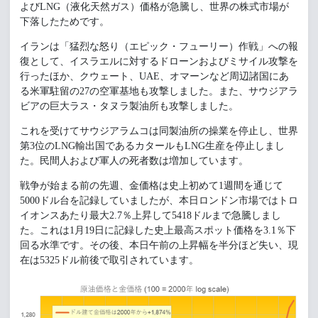
よびLNG（液化天然ガス）価格が急騰し、世界の株式市場が
下落したためです。
イランは「猛烈な怒り（エピック・フューリー）作戦」への報
復として、イスラエルに対するドローンおよびミサイル攻撃を
行ったほか、クウェート、UAE、オマーンなど周辺諸国にあ
る米軍駐留の27の空軍基地も攻撃しました。また、サウジアラ
ビアの巨大ラス・タヌラ製油所も攻撃しました。
これを受けてサウジアラムコは同製油所の操業を停止し、世界
第3位のLNG輸出国であるカタールもLNG生産を停止しまし
た。民間人および軍人の死者数は増加しています。
戦争が始まる前の先週、金価格は史上初めて1週間を通じて
5000ドル台を記録していましたが、本日ロンドン市場ではトロ
イオンスあたり最大2.7％上昇して5418ドルまで急騰しまし
た。これは1月19日に記録した史上最高スポット価格を3.1％下
回る水準です。その後、本日午前の上昇幅を半分ほど失い、現
在は5325ドル前後で取引されています。