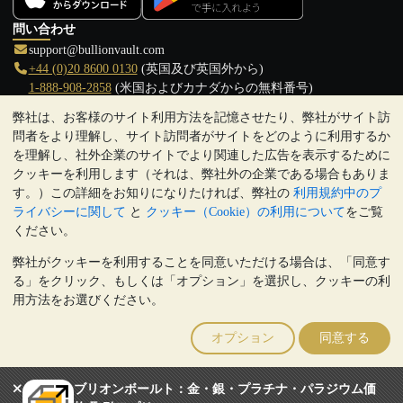
問い合わせ
support@bullionvault.com
+44 (0)20 8600 0130
(英国及び英国外から)
1-888-908-2858
(米国およびカナダからの無料番号)
弊社は、お客様のサイト利用方法を記憶させたり、弊社がサイト訪
クリックして通話を開始
問者をより理解し、サイト訪問者がサイトをどのように利用するか
営業時間:
を理解し、社外企業のサイトでより関連した広告を表示するために
9:00～20:30 (英国), 月曜日から金曜日
クッキーを利用します（それは、弊社外の企業である場合もありま
17:00～2:30（日本時間）, 月曜日から金曜日
す。）この詳細をお知りになりたければ、弊社の
利用規約中のプ
Galmarley Ltd T/A BullionVault
ライバシーに関して
と
クッキー（Cookie）の利用について
をご覧
3 Shortlands (7th Floor)
ください。
Hammersmith
弊社がクッキーを利用することを同意いただける場合は、「同意す
London
る」をクリック、もしくは「オプション」を選択し、クッキーの利
W6 8DA
用方法をお選びください。
United Kingdom
注:
貴金属の価値は下落することもあれば上昇することもありま
オプション
同意する
す。過去の傾向は、将来の価格の動きを保証するものではありませ
ん。BullionVaultのウェブサイト上、もしくはBullionVaultとのコミ
ュニケーション上のいかなる内容も、投資に関する助言ではありま
ブリオンボールト：金・銀・プラチナ・パラジウム価
せん。顧客は、金及び銀地金を所有することが適切かどうかを判断