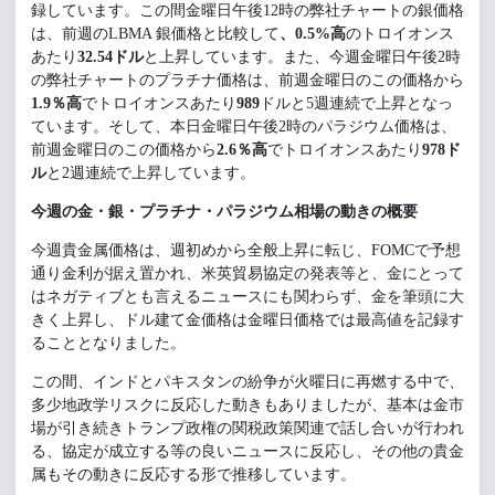
録しています。この間金曜日午後12時の弊社チャートの銀価格
は、前週のLBMA 銀価格と比較して
、
0.5%高
のトロイオンス
あたり
32.54ドル
と上昇しています。また、今週金曜日午後2時
の弊社チャートのプラチナ価格は、前週金曜日のこの価格から
1.9％高
でトロイオンスあたり
989
ドルと5週連続で上昇となっ
ています。そして、本日金曜日午後2時のパラジウム価格は、
前週金曜日のこの価格から
2.6％高
でトロイオンスあたり
978ド
ル
と2週連続で上昇しています。
今
週
の金・銀・プラチナ・パラジウム相場の動きの概要
今週貴金属価格は、週初めから全般上昇に転じ、FOMCで予想
通り金利が据え置かれ、米英貿易協定の発表等と、金にとって
はネガティブとも言えるニュースにも関わらず、金を筆頭に大
きく上昇し、ドル建て金価格は金曜日価格では最高値を記録す
ることとなりました。
この間、インドとパキスタンの紛争が火曜日に再燃する中で、
多少地政学リスクに反応した動きもありましたが、基本は金市
場が引き続きトランプ政権の関税政策関連で話し合いが行われ
る、協定が成立する等の良いニュースに反応し、その他の貴金
属もその動きに反応する形で推移しています。