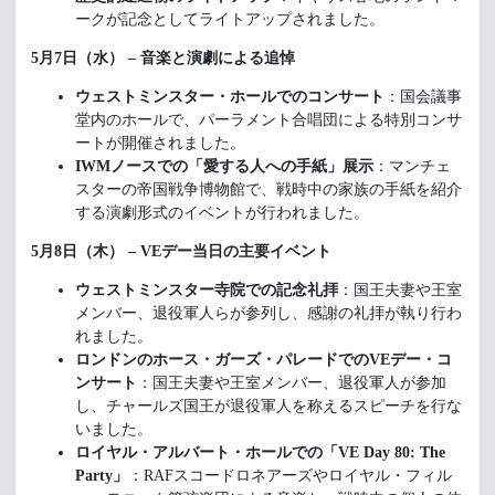
ークが記念としてライトアップされました。
5月7日（水） – 音楽と演劇による追悼
ウェストミンスター・ホールでのコンサート
：国会議事
堂内のホールで、パーラメント合唱団による特別コンサ
ートが開催されました。
IWMノースでの「愛する人への手紙」展示
：マンチェ
スターの帝国戦争博物館で、戦時中の家族の手紙を紹介
する演劇形式のイベントが行われました。
5月8日（木） – VEデー当日の主要イベント
ウェストミンスター寺院での記念礼拝
：国王夫妻や王室
メンバー、退役軍人らが参列し、感謝の礼拝が執り行わ
れました。
ロンドンのホース・ガーズ・パレードでの
VEデー・コ
ンサート
：国王夫妻や王室メンバー、退役軍人が参加
し、チャールズ国王が退役軍人を称えるスピーチを行な
いました。
ロイヤル・アルバート・ホールでの「
VE Day 80: The
Party」
：RAFスコードロネアーズやロイヤル・フィル