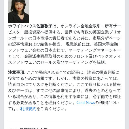
ホワイトハウス佐藤敦子
は、オンライン金地金取引・所有サー
ビスを一般投資家へ提供する、世界でも有数の英国企業ブリオ
ンボールトの日本市場の責任者であると共に、市場分析ページ
の記事執筆および編集を担当。 現職以前には、英国大手金融
ソフトウェア会社の日本支社で、マーケティングマネージャー
として、金融派生商品取引のためのフロント及びバックオフィ
スソフトウェアのセールス及びマーケティングを統括。
注意事項:
ここで発信される全ての記事は、読者の投資判断に
役立てるための情報です。しかし、実際の投資にあたっては、
読者自身にてリスクを判断ください。ここで取り扱われる情報
及びデータは、すでに他の諸事情により、過去のものとなって
いる場合があり、この情報を利用する際には、必ず他でも確証
する必要があることを理解ください。
Gold News
の利用につい
ては、
利用規約
をご覧ください。