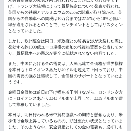
米英貿易協定の発表が同日行われることが伝えられる中で下
げ、トランプ大統領によって貿易協定について発表が行われ、
英国からの鉄鋼とアルミニウムの25%の関税が取り除かれ、英
国からの自動車への関税は10万台までは27.5%から10%と低い
率が適用されるとのことで、センチメントとしてはリスクオン
となっていました。
しかし、欧州連合は同日、米政権との貿易交渉が決裂した際に
発効する約1000億ユーロ規模の追加の報復措置案を公表してお
り、貿易戦争への懸念が完全に払拭されてない内容でした。
また、中国における金の需要は、人民元建て金価格が世界指標
を本日もトロイオンスあたり40ドルを超えて上回っており、中
国の需要の強さは継続して、金価格のサポートとなっていたよ
うです。
金曜日金価格は前日の下げ幅を若干削りながら、ロンドン夕方
にトロイオンスあたり3343ドルまで上昇して、3339ドルまで戻
して推移していました。
本日は、明日行われる米中貿易協議への期待と懸念もあり、米
株価は全般上昇しているものの、頭は重たい状況となっていま
した。そのような中、安全資産としての金の需要も、必ずしも