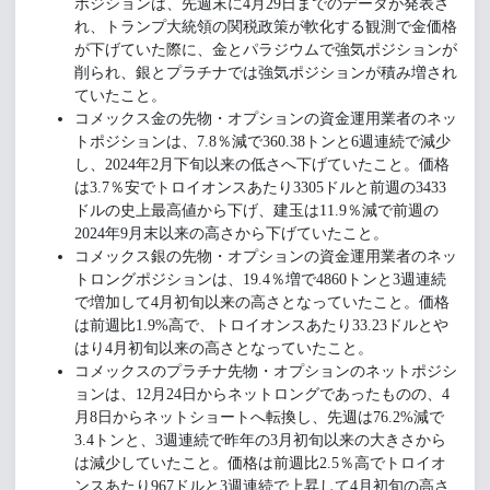
ポジションは、先週末に4月29日までのデータが発表さ
れ、トランプ大統領の関税政策が軟化する観測で金価格
が下げていた際に、金とパラジウムで強気ポジションが
削られ、銀とプラチナでは強気ポジションが積み増され
ていたこと。
コメックス金の先物・オプションの資金運用業者のネッ
トポジションは、7.8％減で360.38トンと6週連続で減少
し、2024年2月下旬以来の低さへ下げていたこと。価格
は3.7％安でトロイオンスあたり3305ドルと前週の3433
ドルの史上最高値から下げ、建玉は11.9％減で前週の
2024年9月末以来の高さから下げていたこと。
コメックス銀の先物・オプションの資金運用業者のネッ
トロングポジションは、19.4％増で4860トンと3週連続
で増加して4月初旬以来の高さとなっていたこと。価格
は前週比1.9%高で、トロイオンスあたり33.23ドルとや
はり4月初旬以来の高さとなっていたこと。
コメックスのプラチナ先物・オプションのネットポジシ
ョンは、12月24日からネットロングであったものの、4
月8日からネットショートへ転換し、先週は76.2%減で
3.4トンと、3週連続で昨年の3月初旬以来の大きさから
は減少していたこと。価格は前週比2.5％高でトロイオ
ンスあたり967ドルと3週連続で上昇して4月初旬の高さ