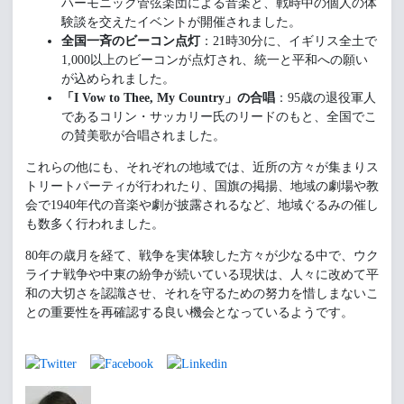
ハーモニック管弦楽団による音楽と、戦時中の個人の体
験談を交えたイベントが開催されました。
全国一斉のビーコン点灯
：21時30分に、イギリス全土で
1,000以上のビーコンが点灯され、統一と平和への願い
が込められました。
「
I Vow to Thee, My Country」の合唱
：95歳の退役軍人
であるコリン・サッカリー氏のリードのもと、全国でこ
の賛美歌が合唱されました。
これらの他にも、それぞれの地域では、近所の方々が集まりス
トリートパーティが行われたり、国旗の掲揚、地域の劇場や教
会で1940年代の音楽や劇が披露されるなど、地域ぐるみの催し
も数多く行われました。
80年の歳月を経て、戦争を実体験した方々が少なる中で、ウク
ライナ戦争や中東の紛争が続いている現状は、人々に改めて平
和の大切さを認識させ、それを守るための努力を惜しまないこ
との重要性を再確認する良い機会となっているようです。