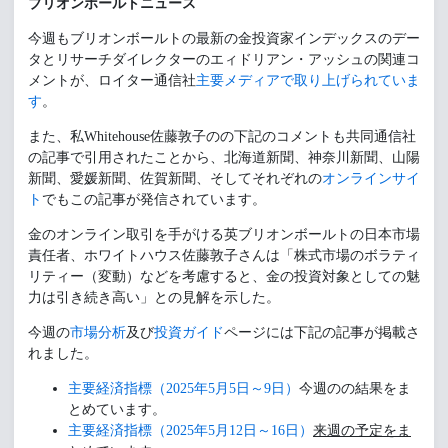
ブリオンボールトニュース
今週もブリオンボールトの最新の金投資家インデックスのデー
タとリサーチダイレクターのエィドリアン・アッシュの関連コ
メントが、ロイター通信社
主要メディアで取り上げられていま
す
。
また、私Whitehouse佐藤敦子のの下記のコメントも共同通信社
の記事で引用されたことから、北海道新聞、神奈川新聞、山陽
新聞、愛媛新聞、佐賀新聞、そしてそれぞれの
オンラインサイ
ト
でもこの記事が発信されています。
金のオンライン取引を手がける英ブリオンボールトの日本市場
責任者、ホワイトハウス佐藤敦子さんは「株式市場のボラティ
リティー（変動）などを考慮すると、金の投資対象としての魅
力は引き続き高い」との見解を示した。
今週の
市場分析
及び
投資ガイド
ページには下記の記事が掲載さ
れました。
主要経済指標（2025年5月5日～9日）
今週のの結果をま
とめています。
主要経済指標（2025年5月12日～16日）
来週の予定をま