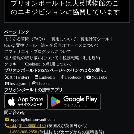
ブリオンボールトは大英博物館のこ
のエキジビションに協賛しています
ページリンク
よくある質問（FAQs）
費用について
費用計算ツール
toz/kg 変換ツール
法人企業向けサービスについて
アフェリエイトプログラムについて
個人情報の取り扱いについて
税務戦略
利用規約
クッキー（Cookies）の利用について
ブリオンボールトのSNSページへのリンクは次の通り。
X (Twitter)
LinkedIn
Facebook
YouTube
Instagram
Threads
ブリオンボールトの携帯アプリ
問い合わせ
support@bullionvault.com
+44 (0)20 8600 0130
(英国及び英国外から)
1-888-908-2858
(米国およびカナダからの無料番号)