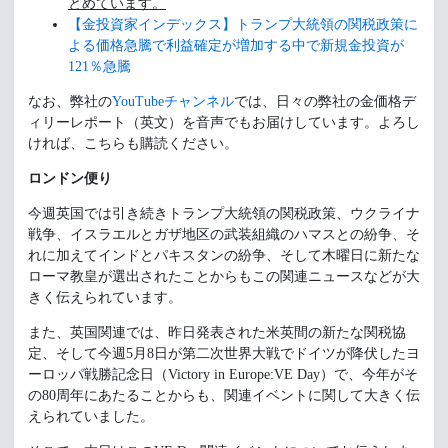
とめています。
【金投資家インデックス】トランプ大統領の関税政策に
よる価格急騰で利益確定が増加する中で新規金投資が
121％急騰
なお、弊社の
YouTubeチャンネル
では、日々の弊社の金価格デ
ィリーレポート（英文）を音声でもお届けしています。よろし
ければ、こちらも購読ください。
ロンドン便り
今週英国では引き続きトランプ大統領の関税政策、ウクライナ
戦争、イスラエルとガザ地区の武装組織のハマスとの紛争、そ
れに加えてインドとパキスタンの紛争、そして木曜日に新たな
ローマ教皇が選出されたことからもこの関連ニュースなどが大
きく伝えられています。
また、英国関連では、昨日発表された米英間の新たな関税協
定、そして今週5月8日が第二次世界大戦でドイツが降伏したヨ
ーロッパ戦勝記念日（Victory in Europe:VE Day）で、今年がそ
の80周年にあたることからも、関連イベントに関して大きく伝
えられていました。