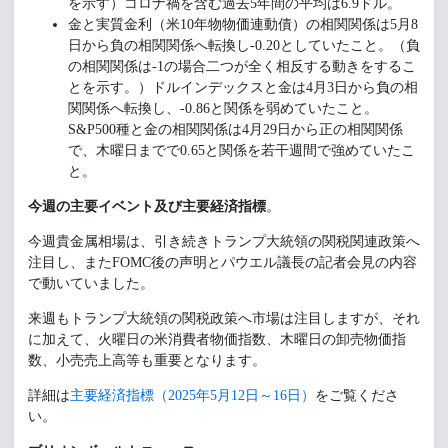
を示す）コロナ禍を含む過去5年間の平均は6.9ドル。
金と実質金利（米10年物物価連動債）の相関関係は5月8
日から負の相関関係へ転換し-0.20としていたこと。（負
の相関関係は-1の場合二つが全く相反する動きをするこ
とを示す。）ドルインデックスと金は4月3日から負の相
関関係へ転換し、-0.86と関係を弱めていたこと。
S&P500種と金の相関関係は4月29日から正の相関関係
で、木曜日までで0.65と関係を若干週間で強めていたこ
と。
今週の主要イベント及び主要経済指標
。
今週貴金属相場は、引き続きトランプ大統領の関税関連政策へ
注目し、またFOMC後の声明とパウエル議長の記者会見の内容
で動いていました。
来週もトランプ大統領の関税政策へ市場は注目しますが、それ
に加えて、火曜日の米消費者物価指数、木曜日の卸売物価指
数、小売売上高等も重要となります。
詳細は
主要経済指標（2025年5月12日～16日）
をご覧くださ
い。