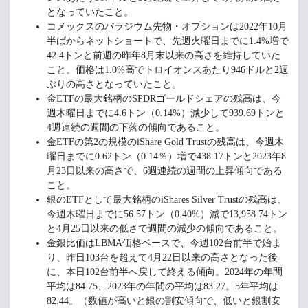
となっていたこと。
コメックスのパラジウム先物・オプションは2022年10月
半ばからネットショートで、先週火曜日までに1.4%増で
42.4トンと前週の昨年8月末以来の高さを維持していた
こと。価格は1.0%高でトロイオンスあたり946ドルと2週
ぶりの高さとなっていたこと。
金ETFの最大銘柄のSPDRゴールドシェアの残高は、今
週木曜日までに4.6トン（0.14%）減少して939.69トンと
4週連続の週間の下落の傾向であること。
金ETFの第2の規模のiShare Gold Trustの残高は、今週木
曜日までに0.62トン（0.14％）増で438.17トンと2023年8
月23日以来の高さで、6週連続の週間の上昇傾向である
こと。
銀のETFとして最大銘柄のiShares Silver Trustの残高は、
今週木曜日までに56.57トン（0.40%）減で13,958.74トン
と4月25日以来の低さで週間の減少の傾向であること。
金銀比価はLBMA価格ベースで、今週102台前半で始ま
り、昨日103台を超えて4月22日以来の高さとなった後
に、本日102台前半へ戻して終える傾向。2024年の年間
平均は84.75、2023年の年間の平均は83.27。5年平均は
82.44。（数値が高いと銀の割安傾向で、低いと銀割安