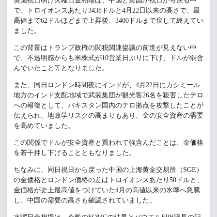
英国祝日明け火曜日金相場は、中国と英国が祝日から戻る中
で、トロイオンスあたり3438ドルと4月22日以来の高さで、最
高値まで62ドルほどまで上昇後、3400ドルまで戻して終えてい
ました。
この背景はトランプ政権の関税関連協議の前進が見えない中
で、不透明感からも米株式が10営業日ぶりに下げ、ドルが弱含
んでいたこと等となりました。
また、同日ロンドン時間夜にインドが、4月22日にカシミール
地方のインド支配地域で武装集団が観光客26名を殺害したテロ
への報復として、パキスタン国内のテロ拠点を攻撃したことが
伝えられ、地政学リスクの高まりもあり、金の安全資産の需要
を高めていました。
この関係でドルが安全資産と買われて強含んだことは、金価格
を若干押し下げることともなりました。
ちなみに、同日祝日から戻った中国の上海黄金交易所（SGE）
の金価格とロンドン価格の差はトロイオンスあたり50ドルと、
金価格が史上最高値をつけていた4月の高値以来の水準へ急騰
し、中国の需要の高さも確認されていました。