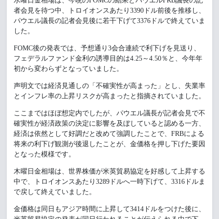
水曜日金相場は、今晩のFOMCの結果とパウエルFRB議長の記
者会見を待つ中、トロイオンスあたり3390ドル前後を推移し、
パウエル議長の記者会見後に若干下げて3376ドルで終えていま
した。
FOMC後の発表では、予想通り3会合連続で利下げを見送り、
フェデラルファンド金利の誘導目的は4.25～4.50％と、今年年
初から変わらずとなっていました。
声明文では経済見通しの「不確実性が高まった」とし、失業率
とインフレ率の上昇リスクが高まったと指摘されていました。
ここまではほぼ想定内でしたが、パウエル議長が記者会見で不
確実性が経済政策の決定に影響を及ぼしていると認める一方、
経済は依然として好調だと改めて強調したことで、FRBによる
将来の利下げ観測が後退したことが、金価格を押し下げた要因
となった模様です。
木曜日金相場は、世界株価が米英貿易協定を好感して上昇する
中で、トロイオンスあたり3289ドルへ一時下げて、3316ドルま
で戻して終えていました。
金価格は同日もアジア時間に上昇して3414ドルをつけた後に、