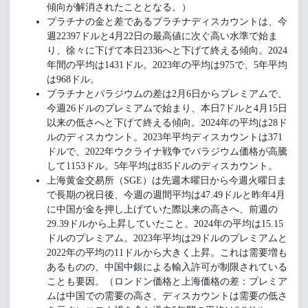
傾向が解消されたこととなる。）
プラチナの金と差であるプラチナディスカウントは、今
週22397ドルと4月22日の最高値に次ぐ高い水準で始ま
り、徐々に下げて本日2336へと下げて終える傾向。2024
年間の平均は1431ドル。2023年の平均は975で、5年平均
は968ドル。
プラチナとパラジウムの差は2月6日からプレミアムで、
今週26ドルのプレミアムで始まり、本日7ドルと4月15日
以来の低さへと下げて終える傾向。2024年の平均は28ド
ルのディスカウント。2023年平均ディスカウントは371
ドルで、2022年ウクライナ戦争でパラジウム価格が高騰
して1153ドル。5年平均は835ドルのディスカウント。
上海黄金交易所（SGE）は先週木曜日から今週火曜日ま
で長期の祝日後、今週の週間平均は47.49ドルと昨年4月
に中国が金を押し上げていた際以来の高さへ、前週の
29.39ドルから上昇していたこと。2024年の平均は15.15
ドルのプレミアム。2023年平均は29ドルのプレミアムと
2022年の平均の11ドルから大きく上昇。これは需要増も
あるものの、中国中銀による輸入許可が制限されている
ことも要因。（ロンドン価格と上海価格の差：プレミア
ムは中国での需要の高さ、ディスカウントは需要の低さ