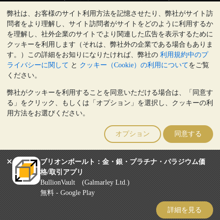
弊社は、お客様のサイト利用方法を記憶させたり、弊社がサイト訪
クリックして通話を開始
問者をより理解し、サイト訪問者がサイトをどのように利用するか
営業時間:
を理解し、社外企業のサイトでより関連した広告を表示するために
9:00～20:30 (英国), 月曜日から金曜日
クッキーを利用します（それは、弊社外の企業である場合もありま
17:00～2:30（日本時間）, 月曜日から金曜日
す。）この詳細をお知りになりたければ、弊社の
利用規約中のプ
Galmarley Ltd T/A BullionVault
ライバシーに関して
と
クッキー（Cookie）の利用について
をご覧
3 Shortlands (7th Floor)
ください。
Hammersmith
弊社がクッキーを利用することを同意いただける場合は、「同意す
London
る」をクリック、もしくは「オプション」を選択し、クッキーの利
W6 8DA
用方法をお選びください。
United Kingdom
注:
貴金属の価値は下落することもあれば上昇することもありま
オプション
同意する
す。過去の傾向は、将来の価格の動きを保証するものではありませ
ん。BullionVaultのウェブサイト上、もしくはBullionVaultとのコミ
ュニケーション上のいかなる内容も、投資に関する助言ではありま
ブリオンボールト：金・銀・プラチナ・パラジウム価
せん。顧客は、金及び銀地金を所有することが適切かどうかを判断
格/取引アプリ
するために、専門家の助言を求めることをお勧めします。
BullionVault (Galmarley Ltd.)
Galmarley Ltd, trading as BullionVault, registered in England and Wales
無料 - Google Play
4943684
BullionVault Ltd © 2026
詳細を見る