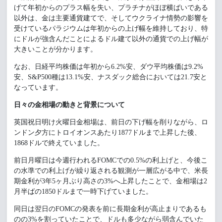
げて年初からのプラス幅を失い、プラチナがほぼ横ばいである
以外は、金は主要通貨建てで、そしてウクライナ情勢の影響を
受けているパラジウムは年初からの上げ幅を維持しており、特
にドルが強含んだことによるドル建て以外の通貨での上げ幅が
大きいことが分かります。
なお、日経平均株価は年初から6.2%安、ダウ平均株価は9.2%
安、S&P500種は13.1%安、ナスダック総合においては21.7安と
なっています。
日々の金相場の動きと背景について
英国祝日明け火曜日金相場は、前日の下げ幅を削りながら、ロ
ンドン夕方にトロイオンスあたり1877ドルまで上昇した後、
1868ドルで終えていました。
前日月曜日は今週行われるFOMCでの0.5%の利上げと、今後こ
の水準での利上げが繰り返される観測が一層広がる中で、米長
期金利が3年5ヶ月ぶり高さの3%へ上昇したことで、金相場は2
月半ばの1850ドルまで一時下げていました。
同日は翌日のFOMCの発表を前に長期金利が高止まりであるも
のの3%を割っていたことで、ドルも多少ながら弱含んでいた