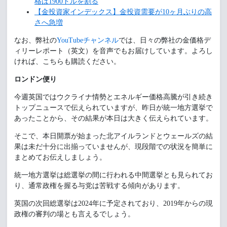
格は1900ドルを割る
【金投資家インデックス】金投資需要が10ヶ月ぶりの高
さへ急増
なお、弊社の
YouTubeチャンネル
では、日々の弊社の金価格デ
ィリーレポート（英文）を音声でもお届けしています。よろし
ければ、こちらも購読ください。
ロンドン便り
今週英国ではウクライナ情勢とエネルギー価格高騰が引き続き
トップニュースで伝えられていますが、昨日が統一地方選挙で
あったことから、その結果が本日は大きく伝えられています。
そこで、本日開票が始まった北アイルランドとウェールズの結
果は未だ十分に出揃っていませんが、現段階での状況を簡単に
まとめてお伝えしましょう。
統一地方選挙は総選挙の間に行われる中間選挙とも見られてお
り、通常政権を握る与党は苦戦する傾向があります。
英国の次回総選挙は2024年に予定されており、2019年からの現
政権の審判の場とも言えるでしょう。