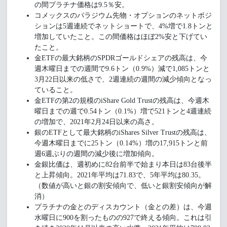
の間プラチナ価格は9.5％安。
コメックスのパラジウム先物・オプションのネットポジ
ションは5週連続でネットショートで、4%増で1.8トンと
増加していたこと。この間価格はほぼ2%安と下げてい
たこと。
金ETFの最大銘柄のSPDRゴールドシェアの残高は、今
週木曜日までの週間で9.6トン（0.9%）減で1,085トンと
3月22日以来の低さで、2週連続の週間の減少傾向となっ
ていること。
金ETFの第2の規模のiShare Gold Trustの残高は、今週木
曜日までの週で0.54トン（0.1%）増で521トンと4週連続
の増加で、2021年2月24日以来の高さ。
銀のETFとして最大銘柄のiShares Silver Trustの残高は、
今週木曜日までに25トン（0.14%）増の17,915トンと前
週6週ぶりの週間の減少後に増加傾向。
金銀比価は、週初めに82台前半で始まり本日は83台後半
と上昇傾向。2021年平均は71.83で、5年平均は80.35。
（数値が高いと銀の割安傾向で、低いと銀割安傾向が解
消）
プラチナの金とのディスカウント（金との差）は、今週
水曜日に900を割ったものの927で終える傾向。これは引