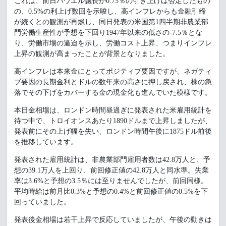
これは、前日パウエル議長が0.75％の引き上げは否定したもの
の、0.5%の利上げ数回を示唆し、高インフレからも金融引締
が続くとの観測が再燃し、同日発表の米国第1四半期非農業部
門労働生産性が予想を下回り1947年以来の低さの-7.5％とな
り、労働市場の逼迫を示し、労働コスト上昇、つまりインフレ
上昇の観測が高まったことが背景となりました。
高インフレは本来金にとってポジティブ要因ですが、ネガティ
ブ要因の長期金利とドルの数年来の高さに押し戻され、株の急
落でその下げをカバーする金の現金化も進んでいた模様です。
本日金相場は、ロンドン時間昼過ぎに発表された米雇用統計を
待つ中で、トロイオンスあたり1890ドルまで上昇しましたが、
発表前にその上げ幅を失い、ロンドン時間午後に1875ドル前後
を推移しています。
発表された雇用統計は、非農業部門雇用者数は42.8万人と、予
想の39.1万人を上回り、前回修正値の42.8万人と同水準。失業
率は3.6%と予想の3.5％には至りませんでしたが、前回同様。
平均時給は前月比0.3%と予想の0.4%と前回修正値の0.5%を下
回っていました。
発表後金相場は若干上昇で反応していましたが、午後の動きは