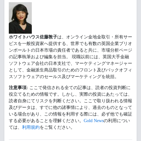
ホワイトハウス佐藤敦子
は、オンライン金地金取引・所有サー
ビスを一般投資家へ提供する、世界でも有数の英国企業ブリオ
ンボールトの日本市場の責任者であると共に、市場分析ページ
の記事執筆および編集を担当。 現職以前には、英国大手金融
ソフトウェア会社の日本支社で、マーケティングマネージャー
として、金融派生商品取引のためのフロント及びバックオフィ
スソフトウェアのセールス及びマーケティングを統括。
注意事項:
ここで発信される全ての記事は、読者の投資判断に
役立てるための情報です。しかし、実際の投資にあたっては、
読者自身にてリスクを判断ください。ここで取り扱われる情報
及びデータは、すでに他の諸事情により、過去のものとなって
いる場合があり、この情報を利用する際には、必ず他でも確証
する必要があることを理解ください。
Gold News
の利用につい
ては、
利用規約
をご覧ください。