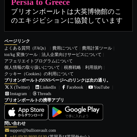
Persia to Greece
ブリオンボールトは大英博物館のこ
のエキジビションに協賛しています
ページリンク
よくある質問（FAQs）
費用について
費用計算ツール
toz/kg 変換ツール
法人企業向けサービスについて
アフェリエイトプログラムについて
個人情報の取り扱いについて
税務戦略
利用規約
クッキー（Cookies）の利用について
ブリオンボールトのSNSページへのリンクは次の通り。
X (Twitter)
LinkedIn
Facebook
YouTube
Instagram
Threads
ブリオンボールトの携帯アプリ
問い合わせ
support@bullionvault.com
+44 (0)20 8600 0130
(英国及び英国外から)