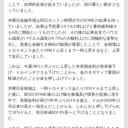
ことで、自律的反発が起きていましたが、頭の重たい動きとな
っていました。
水曜日金融市場は同日ロンドン時間夕方のFOMCの結果を待っ
ていましたが、結果は予想通り0.5％の利上げと量的緩和縮小
も6月に開始というものでしたが、その後の記者会見でパウエ
ル議長がパウエル議長が0.75%の大幅利上げに消極的な姿勢を
示し、急激な金融引き締めの観測が後退したことで、金相場は
トロイオンスあたり1990ドル近くまで一時上昇するなど、上昇
で反応していました。
これは、今週3年5ヶ月ぶりに上昇した米長期金利が発表後下
げ、ドルインデクスも下げたことから、金のネガティブ要因が
軽減されたことが金を押し上げていました。
木曜日金相場は、一時トロイオンスあたり1910ドルまで上昇し
た後に、前日のFOMC後の上げ幅を株価及び債券が急激に戻す
中で、長期金利が再び3年半ぶりの3％を超え、ドルが2020年12
月以来の高さへ強含んだことからも、じわじわと押し下げられ
て1874ドルと、前日終値比0.9%安へと下げることとなりまし
た。