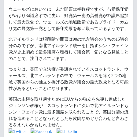
ウェールズにおいては、未だ開票は半数程ですが、与党保守党
がやはり34議席すでに失い、野党第一党の労働党が37議席追加
して最大政党で、ウェールズの地域政党であるプライド・カム
リ党の野党第一党として保守党票を奪い取っているようです。
北アイルランドは現段階で開票は90の地方議会のうちの15議会
分のみですが、南北アイルランド統一を目指すシン・フェイン
党が史上初めて最多議席を獲得して議会第一党となる見通しと
のことで、注目されています。
つまりは、英国で立法権が委譲されているスコットランド、ウ
ェールズ、北アイルランドの中で、ウェールズを除く2つの地
域で英国からの独立を掲げる政党が議会の最大政党となる可能
性があるということになります。
英国の主権を取り戻すためにEUからの独立を先導し達成した
ジョンソン政権が、スコットランドに次いで北アイルランドも
シン・フェイン党に最多議席を取られることで、英国分裂の流
れを進めることとなったとしたら皮肉なめぐり合わせと言わざ
るをえないかもしれません。