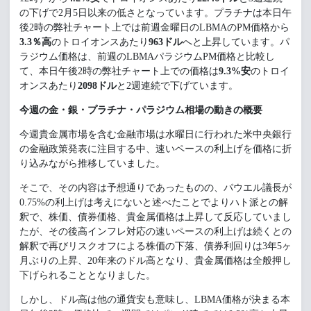
の下げで2月5日以来の低さとなっています。プラチナは本日午
後2時の弊社チャート上では前週金曜日のLBMAのPM価格から
3.3％高
のトロイオンスあたり
963ドル
へと上昇しています。パ
ラジウム価格は、前週のLBMAパラジウムPM価格と比較し
て、本日午後2時の弊社チャート上での価格は
9.3%安
のトロイ
オンスあたり
2098ドル
と2週連続で下げています。
今週の金・銀・プラチナ・パラジウム相場の動きの概要
今週貴金属市場を含む金融市場は水曜日に行われた米中央銀行
の金融政策発表に注目する中、速いペースの利上げを価格に折
り込みながら推移していました。
そこで、その内容は予想通りであったものの、パウエル議長が
0.75%の利上げは考えにないと述べたことでよりハト派との解
釈で、株価、債券価格、貴金属価格は上昇して反応していまし
たが、その後高インフレ対応の速いペースの利上げは続くとの
解釈で再びリスクオフによる株価の下落、債券利回りは3年5ヶ
月ぶりの上昇、20年来のドル高となり、貴金属価格は全般押し
下げられることとなりました。
しかし、ドル高は他の通貨安も意味し、LBMA価格が決まる本