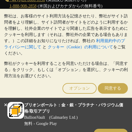
1-888-908-2858
(米国およびカナダからの無料番号)
弊社は、お客様のサイト利用方法を記憶させたり、弊社がサイト訪
クリックして通話を開始
問者をより理解し、サイト訪問者がサイトをどのように利用するか
営業時間:
を理解し、社外企業のサイトでより関連した広告を表示するために
9:00～20:30 (英国), 月曜日から金曜日
クッキーを利用します（それは、弊社外の企業である場合もありま
17:00～2:30（日本時間）, 月曜日から金曜日
す。）この詳細をお知りになりたければ、弊社の
利用規約中のプ
Galmarley Ltd T/A BullionVault
ライバシーに関して
と
クッキー（Cookie）の利用について
をご覧
3 Shortlands (7th Floor)
ください。
Hammersmith
弊社がクッキーを利用することを同意いただける場合は、「同意す
London
る」をクリック、もしくは「オプション」を選択し、クッキーの利
W6 8DA
用方法をお選びください。
United Kingdom
注:
貴金属の価値は下落することもあれば上昇することもありま
オプション
同意する
す。過去の傾向は、将来の価格の動きを保証するものではありませ
ん。BullionVaultのウェブサイト上、もしくはBullionVaultとのコミ
ュニケーション上のいかなる内容も、投資に関する助言ではありま
ブリオンボールト：金・銀・プラチナ・パラジウム価
せん。顧客は、金及び銀地金を所有することが適切かどうかを判断
格/取引アプリ
するために、専門家の助言を求めることをお勧めします。
BullionVault (Galmarley Ltd.)
Galmarley Ltd, trading as BullionVault, registered in England and Wales
無料 - Google Play
4943684