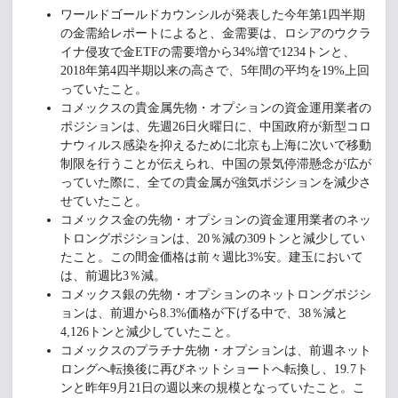
ワールドゴールドカウンシルが発表した今年第1四半期
の金需給レポートによると、金需要は、ロシアのウクラ
イナ侵攻で金ETFの需要増から34%増で1234トンと、
2018年第4四半期以来の高さで、5年間の平均を19%上回
っていたこと。
コメックスの貴金属先物・オプションの資金運用業者の
ポジションは、先週26日火曜日に、中国政府が新型コロ
ナウィルス感染を抑えるために北京も上海に次いで移動
制限を行うことが伝えられ、中国の景気停滞懸念が広が
っていた際に、全ての貴金属が強気ポジションを減少さ
せていたこと。
コメックス金の先物・オプションの資金運用業者のネッ
トロングポジションは、20％減の309トンと減少してい
たこと。この間金価格は前々週比3%安。建玉において
は、前週比3％減。
コメックス銀の先物・オプションのネットロングポジシ
ョンは、前週から8.3%価格が下げる中で、38％減と
4,126トンと減少していたこと。
コメックスのプラチナ先物・オプションは、前週ネット
ロングへ転換後に再びネットショートへ転換し、19.7ト
ンと昨年9月21日の週以来の規模となっていたこと。こ