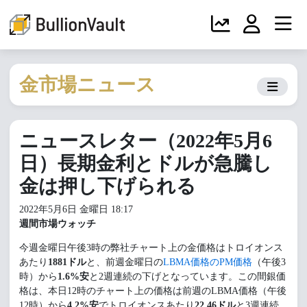
金市場ニュース
ニュースレター（2022年5月6
日）長期金利とドルが急騰し
金は押し下げられる
2022年5月6日 金曜日 18:17
週間市場ウォッチ
今週金曜日午後3時の弊社チャート上の金価格はトロイオンス
あたり
1881ドル
と、前週金曜日の
LBMA価格のPM価格
（午後3
時）から
1.6%安
と2週連続の下げとなっています。この間銀価
格は、本日12時のチャート上の価格は前週のLBMA価格（午後
12時）から
4.2%安
でトロイオンスあたり
22.46ドル
と3週連続