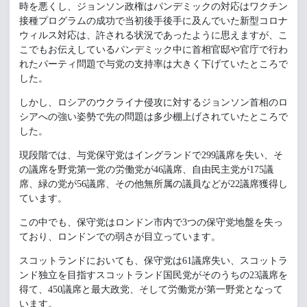
時を悪くし、ジョンソン政権はパンデミックの対応はワクチン
接種プログラムの成功で当初後手後手に及んでいた新型コロナ
ウィルス対応は、許される状況であったように思えますが、こ
こでもお伝えしているパンデミック中に首相官邸や官庁で行わ
れたパーティ問題で与党の支持率は大きく下げていたところで
した。
しかし、ロシアのウクライナ侵攻に対するジョンソン首相のロ
シアへの強い姿勢で先の問題は多少棚上げされていたところで
した。
現段階では、与党保守党はイングランドで299議席を失い、そ
の議席を野党第一党の労働党が46議席、自由民主党が175議
席、緑の党が56議席、その他無所属の議員などが22議席獲得し
ています。
この中でも、保守党はロンドン市内で3つの保守党地盤を失っ
ており、ロンドンでの弱さが目立っています。
スコットランドにおいても、保守党は61議席失い、スコットラ
ンド独立を目指すスコットランド国民党がそのうちの23議席を
得て、450議席と最大政党、そして労働党が第一野党となって
います。