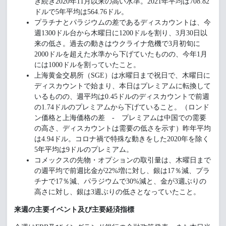
き続き2020年11月以来の高い水準。2021年平均は708.82
ドルで5年平均は564.76ドル。
プラチナとパラジウムの差であるディスカウントは、今
週1300ドル台から木曜日に1200ドルを割り、3月30日以
来の低さ。過去の動きはウクライナ危機で3月初旬に
2000ドルを超えた水準から下げていたものの、今年1月
には1000ドルを割っていたこと。
上海黄金交易所（SGE）は水曜日まで祝日で、木曜日に
ディスカウントで始まり、本日はプレミアムに転換して
いるものの、週平均は0.45ドルのディスカウントで前週
の1.74ドルのプレミアムから下げていること。（ロンド
ン価格と上海価格の差 - プレミアムは中国での需要
の高さ、ディスカウントは需要の低さを示す）昨年平均
は4.94ドル。コロナ禍で特殊な動きをした2020年を除く
5年平均は9ドルのプレミアム。
コメックスの先物・オプションの取引量は、木曜日まで
の週平均で前週比金が22%増に対し、銀は17％減、プラ
チナで17％減、パラジウムで30%減と、金が3週ぶりの
高さに対し、銀は3週ぶりの低さとなっていたこと。
来週の主要イベント及び主要経済指標