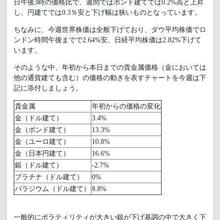
日午後3時の価格比で、週間ではポンド建てでは0.2%高と上昇
し、円建てでは0.3％安と下げ幅は狭いものとなっています。
ちなみに、今週世界株価は全般下げており、ダウ平均株価でロ
ンドン時間午後までで2.64%安、日経平均株価は2.82%下げて
います。
そのような中、年初から本日までの貴金属価格（金においては
他の通貨建ても含む）の価格の動きを表すチャートを今週は下
記に添付しましょう。
貴金属
年初からの価格の変化
金（ドル建て）
3.4%
金（ポンド建て）
13.3%
金（ユーロ建て）
10.8%
金（日本円建て）
16.6%
銀（ドル建て）
-2.7%
プラチナ（ドル建て）
0%
パラジウム（ドル建て）
8.8%
一般的にボラティリティが大きい銀が下げ基調の中で大きく下