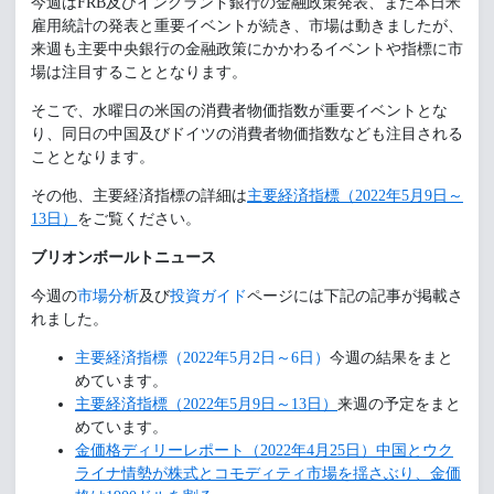
今週はFRB及びイングランド銀行の金融政策発表、また本日米
雇用統計の発表と重要イベントが続き、市場は動きましたが、
来週も主要中央銀行の金融政策にかかわるイベントや指標に市
場は注目することとなります。
そこで、水曜日の米国の消費者物価指数が重要イベントとな
り、同日の中国及びドイツの消費者物価指数なども注目される
こととなります。
その他、主要経済指標の詳細は
主要経済指標（2022年5月9日～
13日）
をご覧ください。
ブリオンボールトニュース
今週の
市場分析
及び
投資ガイド
ページには下記の記事が掲載さ
れました。
主要経済指標（2022年5月2日～6日）
今週の結果をまと
めています。
主要経済指標（2022年5月9日～13日）
来週の予定をまと
めています。
金価格ディリーレポート（2022年4月25日）中国とウク
ライナ情勢が株式とコモディティ市場を揺さぶり、金価