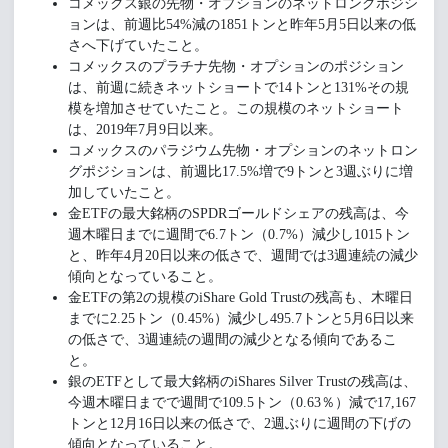
コメックス銀の先物・オプションのネットロングポジシ
ョンは、前週比54%減の1851トンと昨年5月5日以来の低
さへ下げていたこと。
コメックスのプラチナ先物・オプションのポジション
は、前週に続きネットショートで14トンと131%その規
模を増加させていたこと。この規模のネットショート
は、2019年7月9日以来。
コメックスのパラジウム先物・オプションのネットロン
グポジションは、前週比17.5%増で9トンと3週ぶりに増
加していたこと。
金ETFの最大銘柄のSPDRゴールドシェアの残高は、今
週木曜日までに週間で6.7トン（0.7%）減少し1015トン
と、昨年4月20日以来の低さで、週間では3週連続の減少
傾向となっていること。
金ETFの第2の規模のiShare Gold Trustの残高も、木曜日
までに2.25トン（0.45%）減少し495.7トンと5月6日以来
の低さで、3週連続の週間の減少となる傾向であるこ
と。
銀のETFとして最大銘柄のiShares Silver Trustの残高は、
今週木曜日までで週間で109.5トン（0.63％）減で17,167
トンと12月16日以来の低さで、2週ぶりに週間の下げの
傾向となっていること。