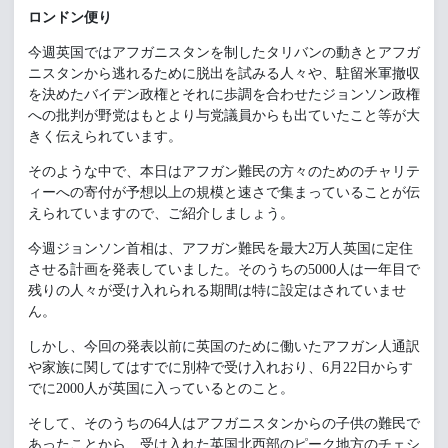
ロンドン便り
今週英国ではアフガニスタンを制したタリバンの動きとアフガ
ニスタンから逃れるために脱出を試みる人々や、駐留米軍撤収
を決めたバイデン政権とそれに歩調を合わせたジョンソン政権
への批判が野党はもとより与党議員からも出ていたこと等が大
きく伝えられています。
そのような中で、本日はアフガン難民の方々のためのチャリテ
ィーへの寄付が予想以上の規模と速さで集まっていることが伝
えられていますので、ご紹介しましょう。
今週ジョンソン首相は、アフガン難民を最大2万人英国に定住
させる計画を発表していました。そのうちの5000人は一年目で
残りの人々が受け入れられる期間は特に設定はされていませ
ん。
しかし、今回の発表以前に英国のために働いたアフガン人通訳
や家族に関してはすでに別枠で受け入れおり、6月22日からす
でに2000人が英国に入っているとのこと。
そして、そのうちの64人はアフガニスタンからの子供の難民で
あったことから、受け入れた英国北西部のピーク地方のチェシ