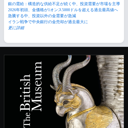
銀の需給：構造的な供給不足が続く中、投資需要が市場を主導
2026年初頭、金価格が1オンス5000ドルを超える過去最高値へ
急騰する中、投資以外の金需要が急減
イラン戦争で中央銀行の金売却が過去最大に
更に詳細