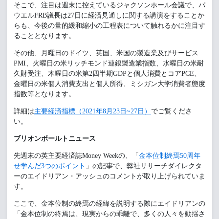
そこで、注目は週末に控えているジャクソンホール会議で、パ
ウエルFRB議長は27日に経済見通しに関する講演をすることか
らも、今後の量的緩和縮小の工程表について触れるかに注目す
ることとなります。
その他、月曜日のドイツ、英国、米国の製造業及びサービス
PMI、火曜日の米リッチモンド連銀製造業指数、水曜日の米耐
久財受注、木曜日の米第2四半期GDPと個人消費とコアPCE、
金曜日の米個人消費支出と個人所得、ミシガン大学消費者態度
指数等となります。
詳細は
主要経済指標（2021年8月23日~27日）
でご覧くださ
い。
ブリオンボールトニュース
先週末の英主要経済誌Money Weekの、「
金本位制終焉50周年
せ学んだ3つのポイント
」の記事で、弊社リサーチダイレクタ
ーのエイドリアン・アッシュのコメントが取り上げられていま
す。
ここで、金本位制の終焉の経緯を説明する際にエイドリアンの
「金本位制の終焉は、現実からの乖離で、多くの人々を動揺さ