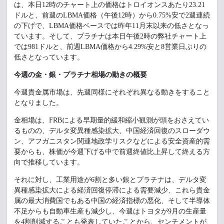
は、本日12時のチャート上の価格はトロイオンスあたり23.21
ドルと、前週のLBMA価格（午後12時）から0.75%安で2週連続
の下げで、LBMA価格ベースでは昨年11月末以来の低さとなっ
ています。そして、プラチナは本日午後2時の弊社チャート上
では981ドルと、前週LBMA価格から4.29%安と8営業日ぶりの
低さとなっています。
今週の金・銀・プラチナ相場の動きの概要
今週貴金属市場は、先週同様にそれぞれ異なる動きをすること
となりました。
金相場は、FRBによる早期量的緩和縮小観測が頭をおさえてい
るものの、デルタ変異種感染拡大、中国経済回復のスローダウ
ン、アフガニスタン関連地政学リスクなどによる安全資産的需
要からも、株価が今週下げる中で前週終値比上昇して終える方
向で推移しています。
それに対し、工業用途が6割と多い銀とプラチナは、デルタ変
異種感染拡大による経済回復停滞による需要減少、これら貴金
属の最大消費国でもある中国の経済指標の悪化、そして半導体
不足からも自動車生産も減少し、今週はトヨタが9月の生産量
を4割削減することも発表していたことから、センチメントが