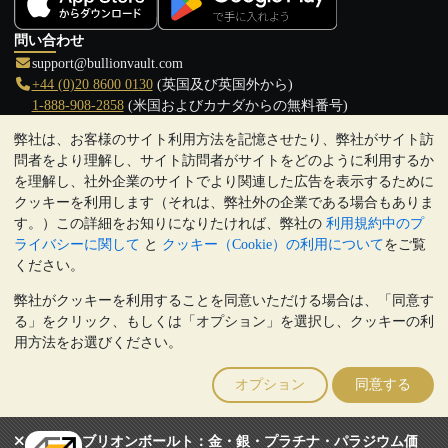
問い合わせ
support@bullionvault.com
+44 (0)20 8600 0130
(英国及び英国外から)
1-888-908-2858
(米国およびカナダからの無料番号)
弊社は、お客様のサイト利用方法を記憶させたり、弊社がサイト訪
クリックして通話を開始
問者をより理解し、サイト訪問者がサイトをどのように利用するか
営業時間:
を理解し、社外企業のサイトでより関連した広告を表示するために
9:00～20:30 (英国), 月曜日から金曜日
クッキーを利用します（それは、弊社外の企業である場合もありま
17:00～2:30（日本時間）, 月曜日から金曜日
す。）この詳細をお知りになりたければ、弊社の
利用規約中のプ
Galmarley Ltd T/A BullionVault
ライバシーに関して
と
クッキー（Cookie）の利用について
をご覧
3 Shortlands (7th Floor)
ください。
Hammersmith
弊社がクッキーを利用することを同意いただける場合は、「同意す
London
る」をクリック、もしくは「オプション」を選択し、クッキーの利
W6 8DA
用方法をお選びください。
United Kingdom
注:
貴金属の価値は下落することもあれば上昇することもありま
オプション
同意する
す。過去の傾向は、将来の価格の動きを保証するものではありませ
ん。BullionVaultのウェブサイト上、もしくはBullionVaultとのコミ
ュニケーション上のいかなる内容も、投資に関する助言ではありま
ブリオンボールト：金・銀・プラチナ・パラジウム価