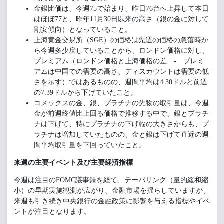
金銀比価は、今週75で始まり、昨日76台へ上昇して本日
はほぼ77と、昨年11月30日以来の高さ（銀の金に対して
割安傾向）となっていること。
上海黄金交易所（SGE）の価格は先週の価格の急落時か
ら今週多少戻していることから、ロンドン価格に対し、
プレミアム（ロンドン価格と上海価格の差 - プレミ
アムは中国での需要の高さ、ディスカウントは需要の低
さを示す）ではあるものの、週間平均は4.30ドルと前週
の7.39ドルから下げていたこと。
コメックスの金、銀、プラチナの先物の取引量は、今週
金が前週終値比上回る価格で推移する中で、銀とプラチ
ナは下げて、特にプラチナの下げ幅の大きさからも、プ
ラチナは増加していたものの、金と銀は下げて直近の週
間平均取引量を下回っていたこと。
来週の主要イベント及び主要経済指標
今週は注目のFOMC議事録を経て、テーパリング（量的緩和縮
小）の早期実施観測が広がり、金融市場を揺らしていますが、
来週も引き続き中央銀行の金融政策に影響を与える指標やイベ
ントが注目となります。