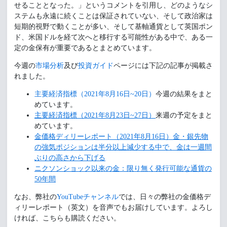
せることとなった。」というコメントを引用し、どのようなシ
ステムも永遠に続くことは保証されていない、そして政治家は
短期的視野で動くことが多い、そして基軸通貨として英国ポン
ド、米国ドルを経て次へと移行する可能性がある中で、ある一
定の金保有が重要であるとまとめています。
今週の
市場分析
及び
投資ガイド
ページには下記の記事が掲載さ
れました。
主要経済指標（2021年8月16日~20日）
今週の結果をまと
めています。
主要経済指標（2021年8月23日~27日）
来週の予定をまと
めています。
金価格ディリーレポート（2021年8月16日）金・銀先物
の強気ポジションは半分以上減少する中で、金は一週間
ぶりの高さから下げる
ニクソンショック以来の金：限り無く発行可能な通貨の
50年間
なお、弊社の
YouTubeチャンネル
では、日々の弊社の金価格デ
ィリーレポート（英文）を音声でもお届けしています。よろし
ければ、こちらも購読ください。