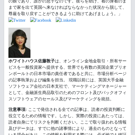
の娘であり、誰かの息子なのです。彼らを助け、着の身着のま
まで家を出て英国へ来なければならなかった状況から脱して、
尊厳を取り戻すことができるように助けてあげましょう。」
ホワイトハウス佐藤敦子
は、オンライン金地金取引・所有サー
ビスを一般投資家へ提供する、世界でも有数の英国企業ブリオ
ンボールトの日本市場の責任者であると共に、市場分析ページ
の記事執筆および編集を担当。 現職以前には、英国大手金融
ソフトウェア会社の日本支社で、マーケティングマネージャー
として、金融派生商品取引のためのフロント及びバックオフィ
スソフトウェアのセールス及びマーケティングを統括。
注意事項:
ここで発信される全ての記事は、読者の投資判断に
役立てるための情報です。しかし、実際の投資にあたっては、
読者自身にてリスクを判断ください。ここで取り扱われる情報
及びデータは、すでに他の諸事情により、過去のものとなって
いる場合があり、この情報を利用する際には、必ず他でも確証