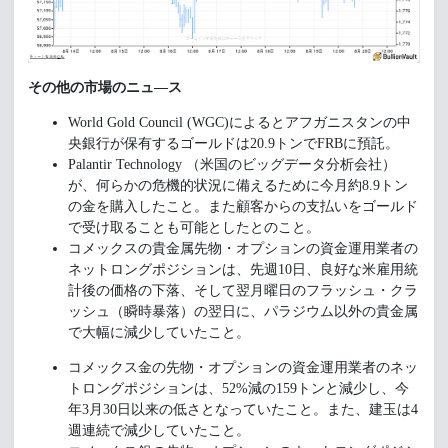
その他の市場のニュ―ス
World Gold Council (WGC)によるとアフガニスタンの中
央銀行が保有するゴールドは20.9トンでFRBに預託。
Palantir Technology （米国のビッグデータ分析会社）
が、何らかの危機的状況に備えるために今月約8.9トン
の金を購入したこと。また顧客からの支払いをゴールド
で受け取ることも可能としたとのこと。
コメックスの貴金属先物・オプションの資金運用業者の
ネットロングポジションは、先週10日、良好な米雇用統
計後の価格の下落、そして翌月曜日のフラッシュ・クラ
ッシュ（瞬時暴落）の翌日に、パラジウム以外の貴金属
で大幅に減少していたこと。
コメックス金の先物・オプションの資金運用業者のネッ
トロングポジションは、52%減の159トンと減少し、今
年3月30日以来の低さとなっていたこと。また、建玉は4
週連続で減少していたこと。