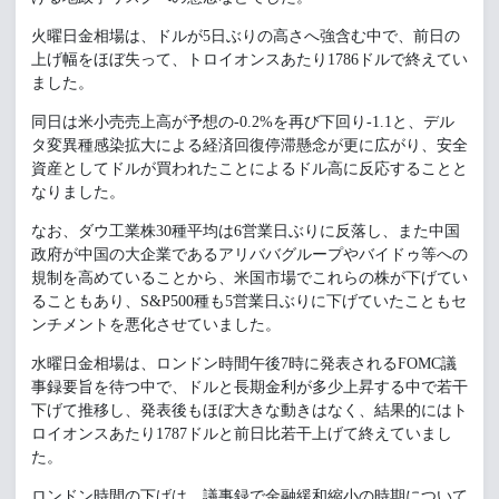
火曜日金相場は、ドルが5日ぶりの高さへ強含む中で、前日の
上げ幅をほぼ失って、トロイオンスあたり1786ドルで終えてい
ました。
同日は米小売売上高が予想の-0.2%を再び下回り-1.1と、デル
タ変異種感染拡大による経済回復停滞懸念が更に広がり、安全
資産としてドルが買われたことによるドル高に反応することと
なりました。
なお、ダウ工業株30種平均は6営業日ぶりに反落し、また中国
政府が中国の大企業であるアリババグループやバイドゥ等への
規制を高めていることから、米国市場でこれらの株が下げてい
ることもあり、S&P500種も5営業日ぶりに下げていたこともセ
ンチメントを悪化させていました。
水曜日金相場は、ロンドン時間午後7時に発表されるFOMC議
事録要旨を待つ中で、ドルと長期金利が多少上昇する中で若干
下げて推移し、発表後もほぼ大きな動きはなく、結果的にはト
ロイオンスあたり1787ドルと前日比若干上げて終えていまし
た。
ロンドン時間の下げは、議事録で金融緩和縮小の時期について