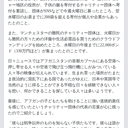
ャー地区の役所が、子供の服を寄付するチャリティー団体へ寄
付を要請し、団体がSNSなどで今週火曜日に募ったところ、翌
水曜日のお昼までに200袋を超える寄付が個人や企業からあっ
たとのこと。
また、マンチェスターの難民のチャリティー団体は、火曜日か
ら難民の方々ための洋服や生活必需品を買うためのクラウドフ
ァンディングを始めたところ、水曜日の午後までに22,000ポン
ド（330万円ほど）が集まったとのことです。
日々ニュースではアフガニスタンの首都カブールにある空港へ
押し寄せる人々や空港で飛び立つ飛行機にしがみついている
人々等の映像が伝えられています。生まれ育った場所がたまた
ま政治的に混乱下にある国であったがゆえに、日本や英国等で
当然のように得ることができる平穏な日々を経験できない人々
を想い、何かできることを探している人々は多いようです。
最後に、アフガンの子どもたちを助けることに強い道徳的責任
を感じていたというチャリティー団体の代表の言葉が心に残っ
たのでご紹介しましょう。
「彼らは戦争以外のものを知らない子供たちです。彼らは誰か