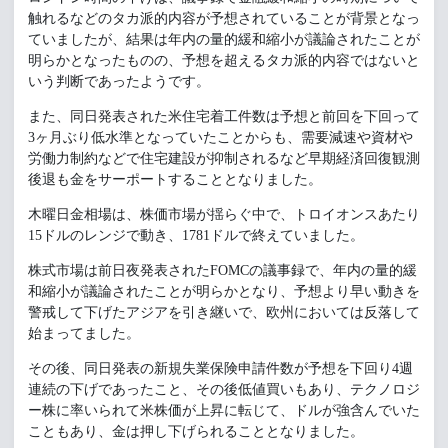
触れるなどのタカ派的内容が予想されていることが背景となっ
ていましたが、結果は年内の量的緩和縮小が議論されたことが
明らかとなったものの、予想を超えるタカ派的内容ではないと
いう判断であったようです。
また、同日発表された米住宅着工件数は予想と前回を下回って
3ヶ月ぶり低水準となっていたことからも、需要減速や資材や
労働力制約などで住宅建設が抑制されるなど早期経済回復観測
後退も金をサーポートすることとなりました。
木曜日金相場は、株価市場が揺らぐ中で、トロイオンスあたり
15ドルのレンジで動き、1781ドルで終えていました。
株式市場は前日夜発表されたFOMCの議事録で、年内の量的緩
和縮小が議論されたことが明らかとなり、予想より早い動きを
警戒して下げたアジアを引き継いで、欧州においては反落して
始まってました。
その後、同日発表の新規失業保険申請件数が予想を下回り4週
連続の下げであったこと、その後低値買いもあり、テクノロジ
ー株に率いられて米株価が上昇に転じて、ドルが強含んでいた
こともあり、金は押し下げられることとなりました。