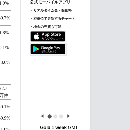
ス】
1.0%
-0.7%
1.8%
【金投資家インデッ
New!
0.1%
クス】金価格は下げ止
まるも、金利先行き不
-3.6%
透明感で金投資はさら
に後退
22.7
万件
-0.1%
◀
⬤
⬤
⬤
▶
-0.9%
Gold 1 week
GMT
-1.0%