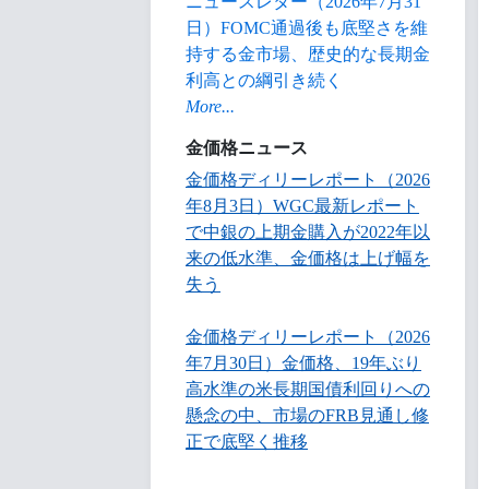
ニュースレター（2026年7月31
日）FOMC通過後も底堅さを維
持する金市場、歴史的な長期金
利高との綱引き続く
More...
金価格ニュース
金価格ディリーレポート（2026
年8月3日）WGC最新レポート
で中銀の上期金購入が2022年以
来の低水準、金価格は上げ幅を
失う
金価格ディリーレポート（2026
年7月30日）金価格、19年ぶり
高水準の米長期国債利回りへの
懸念の中、市場のFRB見通し修
正で底堅く推移