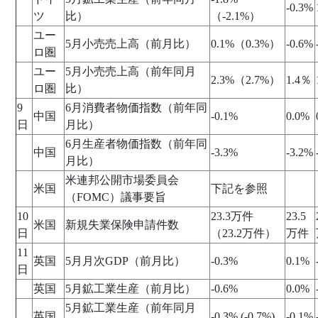
-0.3%
ツ
比）
（-2.1%）
ユー
5月小売売上高（前月比）
0.1%（0.3%）
-0.6%
ロ圏
ユー
5月小売売上高（前年同月
2.3%（2.7%）
1.4％
ロ圏
比）
9
6月消費者物価指数（前年同
中国
-0.1%
0.0%
日
月比）
6月生産者物価指数（前年同
中国
-3.3%
-3.2%
月比）
米連邦公開市場委員会
米国
下記を参照
（FOMC）議事要旨
10
23.3万件
23.5
米国
新規失業保険申請件数
日
（23.2万件）
万件
11
英国
5月月次GDP（前月比）
-0.3%
0.1%
日
英国
5月鉱工業生産（前月比）
-0.6%
0.0%
5月鉱工業生産（前年同月
英国
-0.3% (-0.7%)
-0.1%