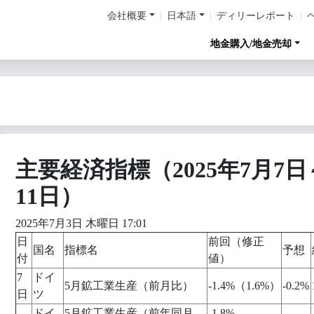
会社概要
日本語
ディリーレポート
地金購入/地金売却
主要経済指標（2025年7月7日
11日）
2025年7月3日 木曜日 17:01
日
前回（修正
国名
指標名
予想
付
値）
7
ドイ
5月鉱工業生産（前月比）
-1.4%（1.6%）
-0.2%
日
ツ
ドイ
5月鉱工業生産（前年同月
-1.8%