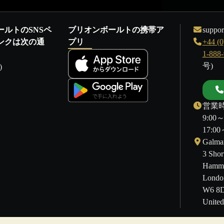
ールトのSNSペ
ブリオンボールトの携帯ア
suppor
ンクは次の通
プリ
+44 (0
1-888
号)
)
営業時
9:00
17:
Galmar
3 Shor
Hamme
Londo
W6 8
Unite