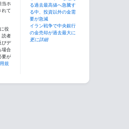
担当ホ
る過去最高値へ急騰す
されて
る中、投資以外の金需
要が急減
イラン戦争で中央銀行
に役
の金売却が過去最大に
、読者
更に詳細
及びデ
る場合
必要が
用規