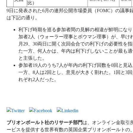
比）
9日に発表された6月の連邦公開市場委員（FOMC）の議事
は下記の通り。
利下げ時期を巡る参加者間の見解の相違が鮮明になり
加者2人（ウォーラー理事とボウマン理事）が、早けれ
月29、30両日に開く次回会合での利下げの必要性を
た一方、何人かは、年内は利下げしないことが最も適
と主張した。
参加者19人のうち7人が年内の利下げ回数を0回と見
一方、8人は2回とし、意見が大きく割れた。1回と3
れぞれ2人だった。
ブリオンボールト社のリサーチ部門
は、オンライン金取引
ービスを提供する世界有数の英国企業ブリオンボールトの