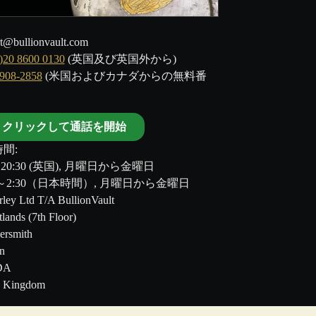
t@bullionvault.com
)20 8600 0130
(英国及び英国外から)
-908-2858
(米国およびカナダからの無料番
クリックして通話を開始
間:
～20:30 (英国), 月曜日から金曜日
00～2:30（日本時間）, 月曜日から金曜日
ley Ltd T/A BullionVault
tlands (7th Floor)
rsmith
n
DA
d Kingdom