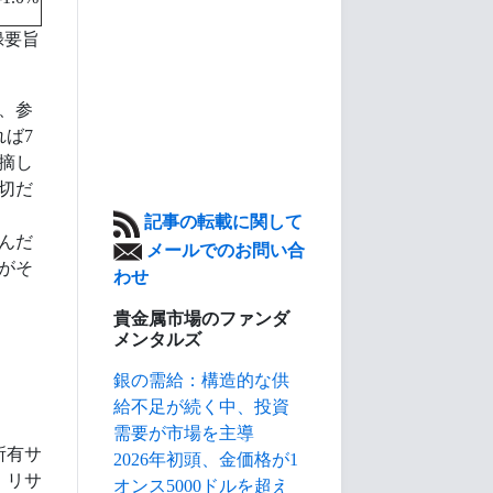
録要旨
、参
ば7
指摘し
切だ
記事の転載に関して
込んだ
メールでのお問い合
回がそ
わせ
貴金属市場のファンダ
メンタルズ
銀の需給：構造的な供
給不足が続く中、投資
需要が市場を主導
所有サ
2026年初頭、金価格が1
、リサ
オンス5000ドルを超え