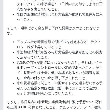
クトック）」の米事業を９０日以内に売却するように正
式な命令を出していたこと。
米国の追加経済対策は与野党協議が物別れで夏休みに入
ったこと。
そして、週半ばから金を押し下げた要因は次のようになりま
す。
アップル社が時価総額で2兆ドルを超えるなど、テクノ
ロジー株が上昇していること。
米追加経済対策を巡る与野党協議の進展があるとの見方
が広がっていたこと。
FOMCの内容が期待に沿わなかったこと。それは、イー
ルドカーブ・コントロールに否定的であったこと。そし
て、長期金利は十分に低い水準であるという認識を示
し、金利の付かない金が押し下げられたこと。
米中貿易協議に関して、中国サイドが先週末行われる予
定だった協議を両国政府は近日中に開くことで合意し
た」と木曜日明らかにしていたこと。
しかし、昨日発表の米新規失業保険申請件数は予想の92.3万件
を上回り110.6万件となったこと、またフィラデルフィア連銀