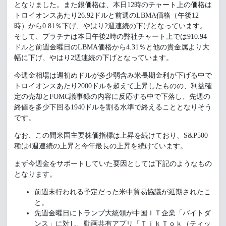
となりました。また銀価格は、本日12時のチャート上の価格は
トロイオンスあたり26.92ドルと前週のLBMA価格（午後12
時）から0.81％下げ、やはり2週連続の下げとなっています。
そして、プラチナは本日午後2時の弊社チャート上では910.94
ドルと前週金曜日のLBMA価格から4.31％と他の貴金属より大
幅に下げ、やはり2週連続の下げとなっています。
今週金相場は週初めドルが多少弱含み米長期金利が下げる中で
トロイオンスあたり2000ドルを超えて上昇したものの、利益確
定の売却とFOMC議事録の内容に反応する中で下落し、先週の
終値を多少下回る1940ドルを割る水準で終えることとなりそう
です。
なお、この間米国主要株価指標は上昇を続けており、S&P500
種は4週連続の上昇と今年最長の上昇を続けています。
まず今週金をサポートしていた要因としては下記のようなもの
となります。
前週末行われる予定だった米中貿易協議が延期されたこ
と。
先週金曜日にトランプ大統領が中国ＩＴ企業「バイトダ
ンス」に対し、動画共有アプリ「ＴｉｋＴｏｋ（ティッ