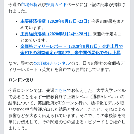
今週の
市場分析
及び
投資ガイド
ページには下記の記事が掲載さ
れました。
主要経済指標（
2020年8月17日~23日）
今週の結果をまと
めています。
主要経済指標（2020年8月24日~28日）
来週の予定をま
とめています。
金価格ディリーレポート（2020年8月17日）金利上昇で
金ETFの利益確定が進む中、米中関係悪化で金は上昇
なお、弊社の
YouTubeチャンネル
では、日々の弊社の金価格デ
ィリーレポート（英文）を音声でもお届けしています。
ロンドン便り
今週ロンドンでは、先週
こちら
でお伝えした、大学入学レベル
であることを示す一般教育終了上級レベル（通称Aレベル）の
結果について、英国政府がUターンを行い、標準化モデルを取
りやめて担当教師が出した結果とするとしたこと、それによる
影響などが大きく伝えられています。そこで、この事後談を簡
単にお伝えして、その関連の心の温まるエピソードもご紹介し
ましょう。