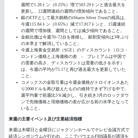
週間で1.28トン（0.25%）増で503.29トンと過去最大を
更新し、22週間連続の週間の増加傾向であること。
銀のETFとして最大銘柄のiShares Silver Trustの残高は、
今週115.84トン（0.65%）減で17,817トンと、15週連続
の週間で増加後、週間としては減少傾向であること。
金銀比価は今週70~72台を推移し、銀割安傾向は3年ぶり
の水準まで解消していること。
今週上海黄金交易所（SGE）のディスカウント（ロコ・
ロンドン価格と上海価格の差 - プレミアムは中国で
の需要の高さ、ディスカウントは需要の低さを示す）
は、今週の平均が75.17と再び過去最大を更新していた
こと。
コメックスの金取引量は今週金価格がトロイオンスあた
り2000ドルを再び超えたものの維持できず下げる中で、
週平均量で前週比3％減少し、引き続き3月のロックダウ
ンで先物価格と現物価格の差が広がる前の水準となって
いること。
来週の主要イベント及び主要経済指標
来週は木曜日と金曜日にジャクソンホールでテレビ会議方式で
経済シンポジウムが行われ、ここでパウエルFRB議長が講演を