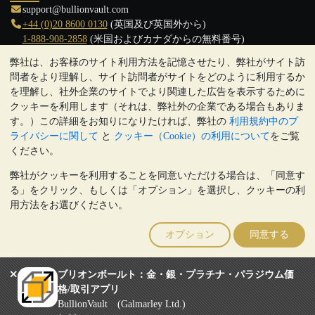
support@bullionvault.com
+44 (0)20 8600 0130
(英国及び英国外から)
1-888-908-2858
(米国およびカナダからの無料番号)
弊社は、お客様のサイト利用方法を記憶させたり、弊社がサイト訪
クリックして通話を開始
問者をより理解し、サイト訪問者がサイトをどのように利用するか
営業時間:
を理解し、社外企業のサイトでより関連した広告を表示するために
9:00～20:30 (英国), 月曜日から金曜日
クッキーを利用します（それは、弊社外の企業である場合もありま
17:00～2:30（日本時間）, 月曜日から金曜日
す。）この詳細をお知りになりたければ、弊社の
利用規約中のプ
Galmarley Ltd T/A BullionVault
ライバシーに関して
と
クッキー（Cookie）の利用について
をご覧
3 Shortlands (7th Floor)
ください。
Hammersmith
弊社がクッキーを利用することを同意いただける場合は、「同意す
London
る」をクリック、もしくは「オプション」を選択し、クッキーの利
W6 8DA
用方法をお選びください。
United Kingdom
注:
貴金属の価値は下落することもあれば上昇することもありま
オプション
同意する
す。過去の傾向は、将来の価格の動きを保証するものではありませ
ん。BullionVaultのウェブサイト上、もしくはBullionVaultとのコミ
ュニケーション上のいかなる内容も、投資に関する助言ではありま
ブリオンボールト：金・銀・プラチナ・パラジウム価
せん。顧客は、金及び銀地金を所有することが適切かどうかを判断
格/取引アプリ
するために、専門家の助言を求めることをお勧めします。
BullionVault (Galmarley Ltd.)
Galmarley Ltd, trading as BullionVault, registered in England and Wales