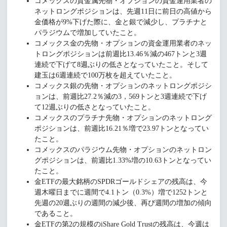
コメックスの貴金属先物・オプションの資金運用業者の
ネットロングポジションは、先週11日に前日の高値から
金価格が9%下げた際に、金と銀で減少し、プラチナと
パラジウムで増加していたこと。
コメックス金の先物・オプションの資金運用業者のネッ
トロングポジションは前週比13.46％減の467トンと3週
連続で下げて8週ぶりの低さとなっていたこと。そして
建玉は6週連続で100万枚を超えていたこと。
コメックス銀の先物・オプションのネットロングポジシ
ョンは、前週比27.2％減の3，569トンと3週連続で下げ
て12週ぶりの低さとなっていたこと。
コメックスのプラチナ先物・オプションのネットロング
ポジションは、前週比16.21％増で23.97トンとなってい
たこと。
コメックスのパラジウム先物・オプションのネットロン
グポジションは、前週比1.33%増の10.63トンとなってい
たこと。
金ETFの最大銘柄のSPDRゴールドシェアの残高は、今
週木曜日までに週間で4.1トン（0.3%）増で1252トンと
先週の20週ぶりの週間の減少後、再び週間の増加の傾向
であること。
金ETFの第2の規模のiShare Gold Trustの残高は、今週は