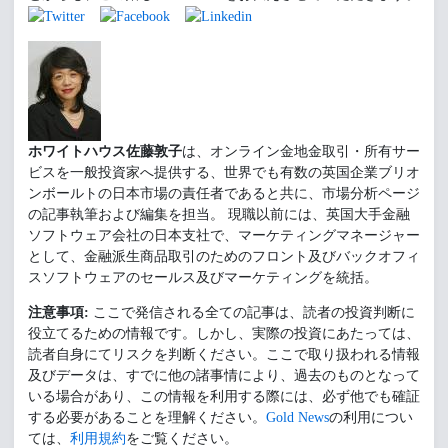
ホワイトハウス佐藤敦子
は、オンライン金地金取引・所有サー
ビスを一般投資家へ提供する、世界でも有数の英国企業ブリオ
ンボールトの日本市場の責任者であると共に、市場分析ページ
の記事執筆および編集を担当。 現職以前には、英国大手金融
ソフトウェア会社の日本支社で、マーケティングマネージャー
として、金融派生商品取引のためのフロント及びバックオフィ
スソフトウェアのセールス及びマーケティングを統括。
注意事項:
ここで発信される全ての記事は、読者の投資判断に
役立てるための情報です。しかし、実際の投資にあたっては、
読者自身にてリスクを判断ください。ここで取り扱われる情報
及びデータは、すでに他の諸事情により、過去のものとなって
いる場合があり、この情報を利用する際には、必ず他でも確証
する必要があることを理解ください。
Gold News
の利用につい
ては、
利用規約
をご覧ください。