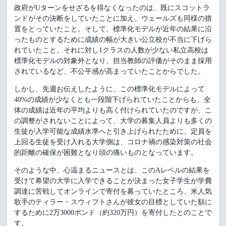
政府がUターンをせざるを得なくなったのは、既にスコットラ
ンドがその決断をしていたことに加え、ウェールズも同様の措
置をとっていたこと。そして、標準化モデルが近年の結果に沿
ったものとするために成績の幅が大きい公立校が不当に下げら
れていたこと、それに対し1クラスの人数が少ない私立高校は
標準化モデルの対象外となり、担当教師の評価がそのまま採用
されているなど、不公平感が高まっていたことからでした。
しかし、先週お伝えしたように、この標準化モデルによって
40%の成績が少なくとも一段階下げられていたことからも、全
体の成績は近年の平均よりも高く付けられていたのですが、こ
の調整がされないことによって、大学の募集人員よりも多くの
生徒が入学可能な成績水準へと引き上げられたために、定員を
上回る生徒を受け入れる大学側は、コロナ禍の感染対策の社会
的距離の確保が困難となり頭の痛いものとなっています。
そのような中、心温まるニュースとは、このAレベルの結果を
受けて希望の大学に入学できることが決まった女子学生が学費
調達に苦戦してオンラインで寄付を募っていたところ、米人気
歌手のティラー・スウィフトさんが彼女の目標としていた額に
するために2万3000ポンド（約320万円）を寄付したとのことで
す。