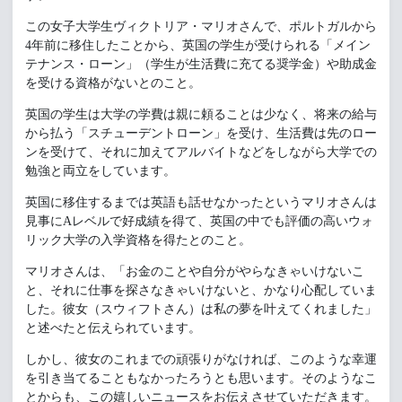
この女子大学生ヴィクトリア・マリオさんで、ポルトガルから
4年前に移住したことから、英国の学生が受けられる「メイン
テナンス・ローン」（学生が生活費に充てる奨学金）や助成金
を受ける資格がないとのこと。
英国の学生は大学の学費は親に頼ることは少なく、将来の給与
から払う「スチューデントローン」を受け、生活費は先のロー
ンを受けて、それに加えてアルバイトなどをしながら大学での
勉強と両立をしています。
英国に移住するまでは英語も話せなかったというマリオさんは
見事にAレベルで好成績を得て、英国の中でも評価の高いウォ
リック大学の入学資格を得たとのこと。
マリオさんは、「お金のことや自分がやらなきゃいけないこ
と、それに仕事を探さなきゃいけないと、かなり心配していま
した。彼女（スウィフトさん）は私の夢を叶えてくれました」
と述べたと伝えられています。
しかし、彼女のこれまでの頑張りがなければ、このような幸運
を引き当てることもなかったろうとも思います。そのようなこ
とからも、この嬉しいニュースをお伝えさせていただきます。