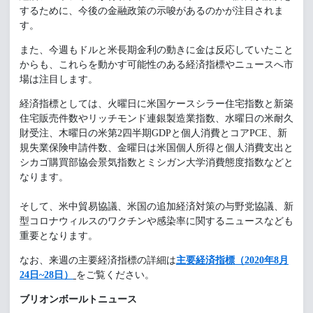
するために、今後の金融政策の示唆があるのかが注目されま
す。
また、今週もドルと米長期金利の動きに金は反応していたこと
からも、これらを動かす可能性のある経済指標やニュースへ市
場は注目します。
経済指標としては、火曜日に米国ケースシラー住宅指数と新築
住宅販売件数やリッチモンド連銀製造業指数、水曜日の米耐久
財受注、木曜日の米第2四半期GDPと個人消費とコアPCE、新
規失業保険申請件数、金曜日は米国個人所得と個人消費支出と
シカゴ購買部協会景気指数とミシガン大学消費態度指数などと
なります。
そして、米中貿易協議、米国の追加経済対策の与野党協議、新
型コロナウィルスのワクチンや感染率に関するニュースなども
重要となります。
なお、来週の主要経済指標の詳細は
主要経済指標（2020年8月
24日~28日）
をご覧ください。
ブリオンボールトニュース