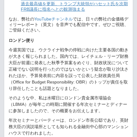
過去最高値を更新、トランプ大統領がハセット氏を次期
FRB
議長に指名へとの観測強まる
なお、弊社の
YouTube
チャンネル
では、日々の弊社の金価格デ
ィリーレポート（英文）を音声でも配信中です。ぜひご視聴、
ご登録ください。
ロンドン便り
今週英国では、ウクライナ戦争の停戦に向けた主要各国の動き
が大きく報じられました。国内では、レイチェル・リーブ財務
大臣が前週に発表した秋季予算案をめぐり、財政状況について
正確でない説明を行ったのではないかという疑念が取り沙汰さ
れたほか、予算発表前に内容を誤って公表した財政責任局
（
Office for Budget Responsibility: OBR
）のトップが責任を取
り辞任したことも話題となりました。
そのような中、私は水曜日にロンドン貴金属市場協会
（
LBMA
）が毎年この時期に開催する年次セミナーとディナー
に参加しましたので、その概要をお伝えします。
年次セミナーとパーティーは、ロンドン市長公邸であり、英財
務大臣の演説場所としても知られる金融街中心部のマンション
ハウスで行われました。