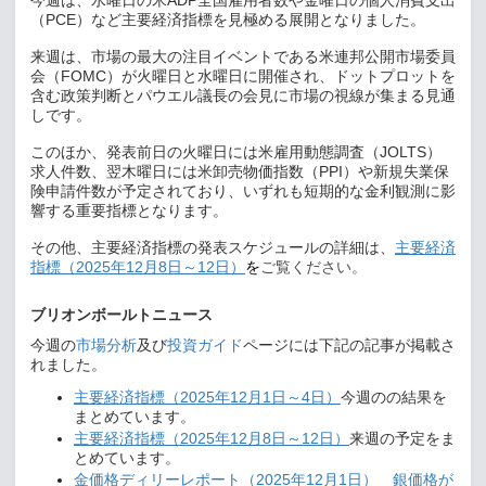
（
PCE
）など主要経済指標を見極める展開となりました。
来週は、市場の最大の注目イベントである米連邦公開市場委員
会（
FOMC
）が火曜日と水曜日に開催され、ドットプロットを
含む政策判断とパウエル議長の会見に市場の視線が集まる見通
しです。
このほか、発表前日の火曜日には米雇用動態調査（
JOLTS
）
求人件数、翌木曜日には米卸売物価指数（
PPI
）や新規失業保
険申請件数が予定されており、いずれも短期的な金利観測に影
響する重要指標となります。
その他、主要経済指標の発表スケジュールの詳細は、
主要経済
指標（
2025
年
12
月
8
日～
12
日）
ご覧ください。
を
ブリオンボールトニュース
今週の
市場分析
及び
投資ガイド
ページには下記の記事が掲載さ
れました。
主要経済指標（
2025
年
12
月
1
日～
4
日）
今週のの結果を
まとめています。
主要経済指標（
2025
年
12
月
8
日～
12
日）
来週の予定をま
とめています。
金価格ディリーレポート（
2025
年
12
月
1
日） 銀価格が