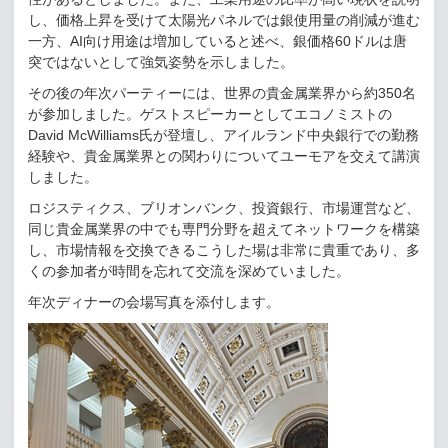
し、価格上昇を受けて太陽光パネルでは銀使用量の削減が進む
一方、
AI
向け用途は増加していると述べ、銀価格
60
ドルは唐
突ではないとして強気姿勢を示しました。
その後の年次パーティーには、世界の貴金属業界から約
350
名
が参加しました。ゲストスピーカーとしてエコノミストの
David McWilliams
氏が登壇し、アイルランド中央銀行での勤務
経験や、貴金属業界との関わりについてユーモアを交えて講演
しました。
ロジスティクス、ブリオンバンク、投資銀行、市場運営など、
同じ貴金属業界の中でも専門分野を超えてネットワークを構築
し、市場情報を交換できるこうした場は非常に貴重であり、多
くの参加者が時間を忘れて交流を深めていました。
年次ディナーの会場写真を添付します。