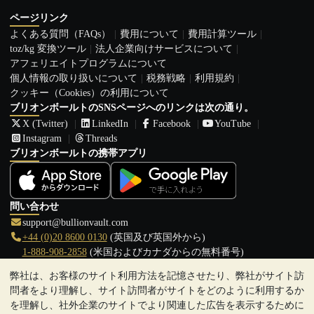
ページリンク
よくある質問（FAQs）
費用について
費用計算ツール
toz/kg 変換ツール
法人企業向けサービスについて
アフェリエイトプログラムについて
個人情報の取り扱いについて
税務戦略
利用規約
クッキー（Cookies）の利用について
ブリオンボールトのSNSページへのリンクは次の通り。
X (Twitter)
LinkedIn
Facebook
YouTube
Instagram
Threads
ブリオンボールトの携帯アプリ
問い合わせ
support@bullionvault.com
+44 (0)20 8600 0130
(英国及び英国外から)
1-888-908-2858
(米国およびカナダからの無料番号)
弊社は、お客様のサイト利用方法を記憶させたり、弊社がサイト訪
クリックして通話を開始
問者をより理解し、サイト訪問者がサイトをどのように利用するか
営業時間:
を理解し、社外企業のサイトでより関連した広告を表示するために