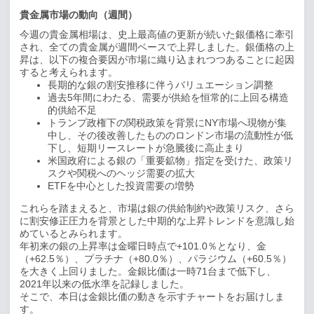
貴金属市場の動向（週間）
今週の貴金属相場は、史上最高値の更新が続いた銀価格に牽引
され、全ての貴金属が週間ベースで上昇しました。銀価格の上
昇は、以下の複合要因が市場に織り込まれつつあることに起因
すると考えられます。
長期的な銀の割安推移に伴うバリュエーション調整
過去
5
年間にわたる、需要が供給を恒常的に上回る構造
的供給不足
トランプ政権下の関税政策を背景に
NY
市場へ現物が集
中し、その後改善したもののロンドン市場の流動性が低
下し、短期リースレートが急騰後に高止まり
米国政府による銀の「重要鉱物」指定を受けた、政策リ
スクや関税へのヘッジ需要の拡大
ETF
を中心とした投資需要の増勢
これらを踏まえると、市場は銀の供給制約や政策リスク、さら
に割安修正圧力を背景とした中期的な上昇トレンドを意識し始
めているとみられます。
年初来の銀の上昇率は金曜日時点で
+101.0
％となり、金
（
+62.5
％）、プラチナ（
+80.0
％）、パラジウム（
+60.5
％）
を大きく上回りました。金銀比価は一時
71
台まで低下し、
2021
年以来の低水準を記録しました。
そこで、本日は金銀比価の動きを示すチャートをお届けしま
す。