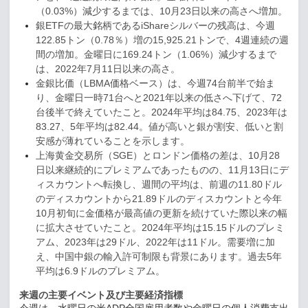
（
0.03%
）減少するまでは、
10
月
23
日以来の高さへ増加。
銀
ETF
の最大銘柄である
iShare
シルバーの残高は、今週
122.85
トン（
0.78
％）増の
15,925.21
トンで、
4
週連続の週
間の増加。金曜日に
169.24
トン（
1.06%
）減少するまで
は、
2022
年
7
月
11
日以来の高さ。
金銀比価（
LBMA
価格ベース）は、今週
74
台前半で始ま
り、金曜日一時
71
台へと
2021
年以来の低さへ下げて、
72
台後半で終えていたこと。
2024
年平均は
84.75
、
2023
年は
83.27
、
5
年平均は
82.44
。値が高いと銀が割安、低いと割
安感が薄れていることを示します。
上海黄金交易所（
SGE
）とロンドン価格の差は、
10
月
28
日以来継続的にプレミアムであったものの、
11
月
13
日にデ
ィスカウントへ転換し、週間の平均は、前週の
11.80
ドル
のディスカウントから
21.89
ドルのディスカウントと今年
10
月初旬に金価格が最高値の更新を続けていた際以来の幅
に拡大させていたこと。
2024
年平均は
15.15
ドルのプレミ
アム、
2023
年は
29
ドル、
2022
年は
11
ドル。需要増に加
え、中国中銀の輸入許可制限も背景にあります。過去
5
年
平均は
6.9
ドルのプレミアム。
来週の主要イベント及び主要経済指標
今週は、水曜日の米
ADP
全国雇用者数や金曜日の個人消費支出