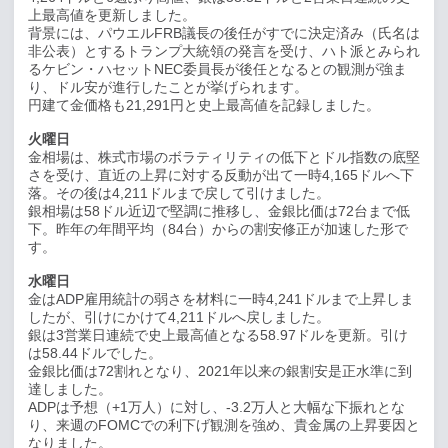
上最高値を更新しました。
背景には、パウエル
FRB
議長の後任がすでに決定済み（氏名は
非公表）とするトランプ大統領の発言を受け、ハト派とみられ
るケビン・ハセット
NEC
委員長が後任となるとの観測が強ま
り、ドル安が進行したことが挙げられます。
円建て金価格も
21,291
円と史上最高値を記録しました。
火曜日
金相場は、株式市場のボラティリティの低下とドル指数の底堅
さを受け、直近の上昇に対する反動が出て一時
4,165
ドルへ下
落。その後は
4,211
ドルまで戻して引けました。
銀相場は
58
ドル近辺で堅調に推移し、金銀比価は
72
台まで低
下。昨年の年間平均（
84
台）からの割安修正が加速した形で
す。
水曜日
金は
ADP
雇用統計の弱さを材料に一時
4,241
ドルまで上昇しま
したが、引けにかけて
4,211
ドルへ戻しました。
銀は
3
営業日連続で史上最高値となる
58.97
ドルを更新。引け
は
58.44
ドルでした。
金銀比価は
72
割れとなり、
2021
年以来の銀割安是正水準に到
達しました。
ADP
は予想（
+1
万人）に対し、
-3.2
万人と大幅な下振れとな
り、来週の
FOMC
での利下げ観測を強め、貴金属の上昇要因と
なりました。