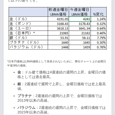
て以下の通りです。
*
日本円価格は
LBMA
価格として発表されないために、弊社チャート上の金曜日
午後
3
時の価格。
金
：ドル建て価格は
4
週連続の週間の上昇。金曜日の価
格としては過去最高。
銀
：
2
週連続で週間で上昇し、金曜日価格では史上最高
値。
プラチナ
：
2
週連続の週間の上昇で、金曜日価格では
2013
年以来の高値。
パラジウム
：
2
週連続の週間の上昇で、金曜日価格では
2023
年以来の高値。