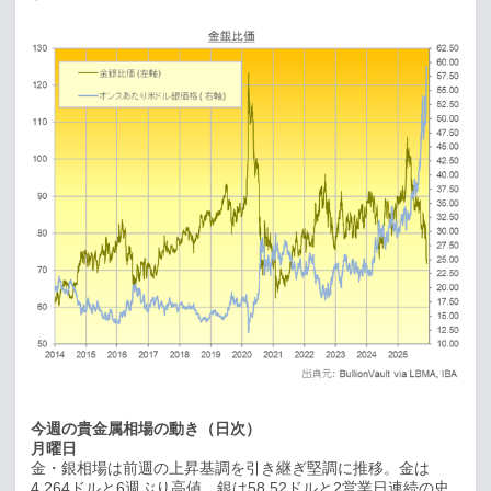
今週の貴金属相場の動き（日次）
月曜日
金・銀相場は前週の上昇基調を引き継ぎ堅調に推移。金は
4,264
ドルと
6
週ぶり高値、銀は
58.52
ドルと
2
営業日連続の史