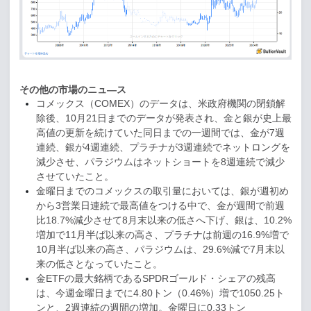
その他の市場のニュ―ス
コメックス（
COMEX
）のデータは、米政府機関の閉鎖解
除後、
10
月
21
日までのデータが発表され、金と銀が史上最
高値の更新を続けていた同日までの一週間では、金が
7
週
連続、銀が
4
週連続、プラチナが
3
週連続でネットロングを
減少させ、パラジウムはネットショートを
8
週連続で減少
させていたこと。
金曜日までのコメックスの取引量においては、銀が週初め
から
3
営業日連続で最高値をつける中で、金が週間で前週
比
18.7%
減少させて
8
月末以来の低さへ下げ、銀は、
10.2%
増加で
11
月半ば以来の高さ、プラチナは前週の
16.9%
増で
10
月半ば以来の高さ、パラジウムは、
29.6%
減で
7
月末以
来の低さとなっていたこと。
金
ETF
の最大銘柄である
SPDR
ゴールド・シェアの残高
は、今週金曜日までに
4.80
トン（
0.46%
）増で
1050.25
ト
ンと、
2
週連続の週間の増加。金曜日に
0.33
トン