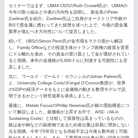
セミナーではまず、
LBMA CEO
の
Ruth Crowell
氏が、
LBMA
の
今年の取り組みと今後の方向性を説明し、新会長の
Peter
Zoellner
氏を紹介。
Zoellner
氏はご自身がオーストリア中銀や
BIS
で貴金属に携わってきた経歴を述べた上で、今後の貴金属
業界が進むべき方向性について提言しました。
続いて、
UBS
の
Simon Penn
氏が金市場をマクロ面から解説
し、
Family Office
などの投資主体がトランプ政権の政策を背景
にドル離れを進め、その資金の受け皿として金が選好されてい
ると指摘。来年の金価格が
5,000
ドルに到達する可能性にも言
及しました。
次に、ワールド・ゴールド・カウンシルの
Johan Palmer
氏
と、
University College Cork
の
Fergal O'Connor
教授が、世界
の
GDP
や経済データをもとに金価格の動きを数理モデルで説
明できるかという研究成果を発表しました。
最後に、
Metals Focus
の
Phillip Newman
氏が銀の需給構造につ
いて解説しました。銀価格が上昇する中で、
AISC
（
All-in
Sustaining Costs
）と比較して採算性は高まっているものの、
銀は金や銅などの副産物であるため産出量は容易に増加しない
点を指摘。今年で
5
年目となる供給不足は今後も数年続く可能
性があるとしました。また、工業用途の比率が高い現状を説明