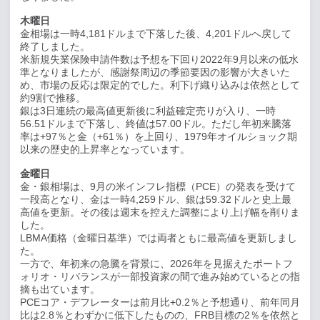
木曜日
金相場は一時
4,181
ドルまで下落した後、
4,201
ドルへ戻して
終了しました。
米新規失業保険申請件数は予想を下回り
2022
年
9
月以来の低水
準となりましたが、感謝祭周辺の季節要因の影響が大きいた
め、市場の反応は限定的でした。利下げ織り込みは依然として
約
9
割で推移。
銀は
3
日連続の最高値更新後に利益確定売りが入り、一時
56.51
ドルまで下落し、終値は
57.00
ドル。ただし年初来騰落
率は
+97
％と金（
+61
％）を上回り、
1979
年オイルショック期
以来の歴史的上昇率となっています。
金曜日
金・銀相場は、
9
月の米インフレ指標（
PCE
）の発表を受けて
一段高となり、金は一時
4,259
ドル、銀は
59.32
ドルと史上最
高値を更新。その後は週末を控えた調整により上げ幅を削りま
した。
LBMA
価格（金曜日基準）では両者ともに最高値を更新しまし
た。
一方で、年初来の急騰を背景に、
2026
年を見据えたポートフ
ォリオ・リバランスが一部投資家の間で進み始めているとの指
摘も出ています。
PCE
コア・デフレーターは前月比
+0.2
％と予想通り、前年同月
比は
2.8
％とわずかに低下したものの、
FRB
目標の
2
％を依然と