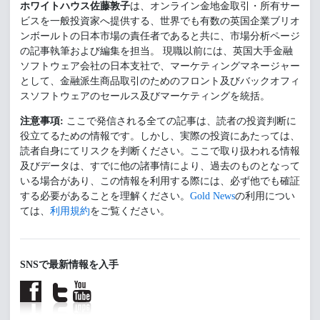
ホワイトハウス佐藤敦子
は、オンライン金地金取引・所有サー
ビスを一般投資家へ提供する、世界でも有数の英国企業ブリオ
ンボールトの日本市場の責任者であると共に、市場分析ページ
の記事執筆および編集を担当。 現職以前には、英国大手金融
ソフトウェア会社の日本支社で、マーケティングマネージャー
として、金融派生商品取引のためのフロント及びバックオフィ
スソフトウェアのセールス及びマーケティングを統括。
注意事項:
ここで発信される全ての記事は、読者の投資判断に
役立てるための情報です。しかし、実際の投資にあたっては、
読者自身にてリスクを判断ください。ここで取り扱われる情報
及びデータは、すでに他の諸事情により、過去のものとなって
いる場合があり、この情報を利用する際には、必ず他でも確証
する必要があることを理解ください。
Gold News
の利用につい
ては、
利用規約
をご覧ください。
SNSで最新情報を入手