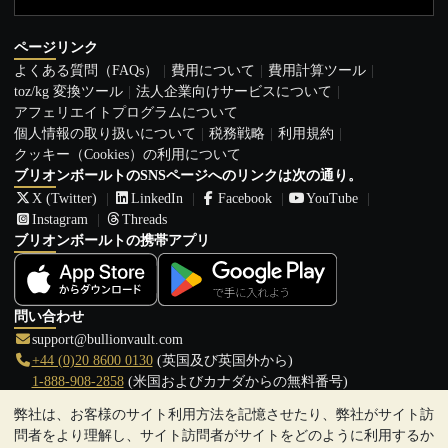
ページリンク
よくある質問（FAQs）
費用について
費用計算ツール
toz/kg 変換ツール
法人企業向けサービスについて
アフェリエイトプログラムについて
個人情報の取り扱いについて
税務戦略
利用規約
クッキー（Cookies）の利用について
ブリオンボールトのSNSページへのリンクは次の通り。
X (Twitter)
LinkedIn
Facebook
YouTube
Instagram
Threads
ブリオンボールトの携帯アプリ
問い合わせ
support@bullionvault.com
+44 (0)20 8600 0130
(英国及び英国外から)
1-888-908-2858
(米国およびカナダからの無料番号)
弊社は、お客様のサイト利用方法を記憶させたり、弊社がサイト訪
クリックして通話を開始
問者をより理解し、サイト訪問者がサイトをどのように利用するか