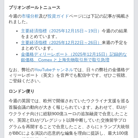
ブリオンボールトニュース
今週の
市場分析
及び
投資ガイド
ページには下記の記事が掲載さ
れました。
主要経済指標（
2025
年
12
月
15
日～
19
日）
今週のの結果
をまとめています。
主要経済指標（
2025
年
12
月
22
日～
26
日）
来週の予定を
まとめています。
金価格ディリーレポート（
2025
年
12
月
15
日）記録的な
銀価格、
Comex
と上海先物取引所で取引急増
なお、弊社の
YouTube
チャンネル
では、日々の弊社の金価格デ
ィリーレポート（英文）を音声でも配信中です。ぜひご視聴、
ご登録ください。
ロンドン便り
今週の英国では、欧州で開催されていたウクライナ支援を巡る
首脳会議の動向が大きく報じられています。あわせて、
EU
が
ウクライナ向けに総額
900
億ユーロの追加融資で合意したこと
や、英国と
EU
がブレグジット以降中断していた交換留学プロ
グラムを再開することで合意したこと、さらにトランプ大統領
が
BBC
による演説の恣意的な編集を理由に提訴し、最大
100
億