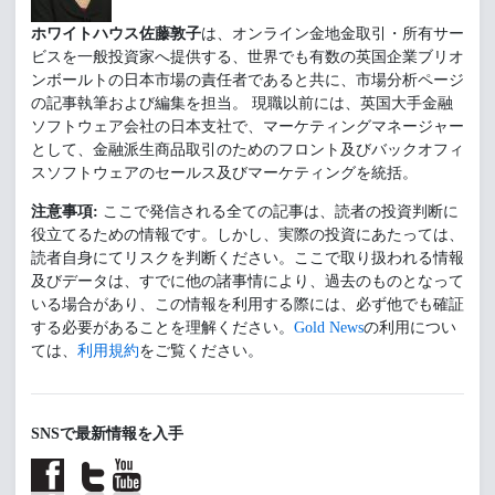
ホワイトハウス佐藤敦子
は、オンライン金地金取引・所有サー
ビスを一般投資家へ提供する、世界でも有数の英国企業ブリオ
ンボールトの日本市場の責任者であると共に、市場分析ページ
の記事執筆および編集を担当。 現職以前には、英国大手金融
ソフトウェア会社の日本支社で、マーケティングマネージャー
として、金融派生商品取引のためのフロント及びバックオフィ
スソフトウェアのセールス及びマーケティングを統括。
注意事項:
ここで発信される全ての記事は、読者の投資判断に
役立てるための情報です。しかし、実際の投資にあたっては、
読者自身にてリスクを判断ください。ここで取り扱われる情報
及びデータは、すでに他の諸事情により、過去のものとなって
いる場合があり、この情報を利用する際には、必ず他でも確証
する必要があることを理解ください。
Gold News
の利用につい
ては、
利用規約
をご覧ください。
SNSで最新情報を入手