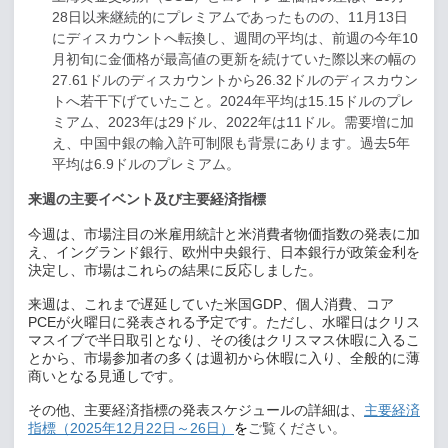
28
日以来継続的にプレミアムであったものの、
11
月
13
日
にディスカウントへ転換し、週間の平均は、前週の今年
10
月初旬に金価格が最高値の更新を続けていた際以来の幅の
27.61
ドルのディスカウントから
26.32
ドルのディスカウン
トへ若干下げていたこと。
2024
年平均は
15.15
ドルのプレ
ミアム、
2023
年は
29
ドル、
2022
年は
11
ドル。需要増に加
え、中国中銀の輸入許可制限も背景にあります。過去
5
年
平均は
6.9
ドルのプレミアム。
来週の主要イベント及び主要経済指標
今週は、市場注目の米雇用統計と米消費者物価指数の発表に加
え、イングランド銀行、欧州中央銀行、日本銀行が政策金利を
決定し、市場はこれらの結果に反応しました。
来週は、これまで遅延していた米国
GDP
、個人消費、コア
PCE
が火曜日に発表される予定です。ただし、水曜日はクリス
マスイブで半日取引となり、その後はクリスマス休暇に入るこ
とから、市場参加者の多くは週初から休暇に入り、全般的に薄
商いとなる見通しです。
その他、主要経済指標の発表スケジュールの詳細は、
主要経済
指標（
2025
年
12
月
22
日～
26
日）
ご覧ください。
を