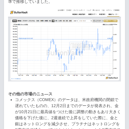
準で推移していました。
その他の市場のニュ―ス
コメックス（
COMEX
）のデータは、米政府機関の閉鎖で
遅れていたものの、
12
月
2
日までのデータが発表され、金
が
10
月
21
日に最高値をつけた後に調整の動きもあり大きく
価格を下げた後に、
2
週連続で上昇をしていた際に、金と
銀はネットロングを減少させ、プラチナはネットロングを