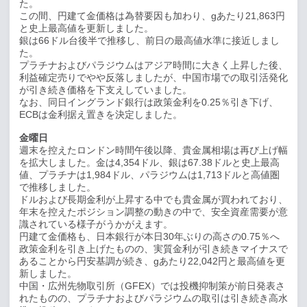
た。
この間、円建て金価格は為替要因も加わり、
g
あたり
21,863
円
と史上最高値を更新しました。
銀は
66
ドル台後半で推移し、前日の最高値水準に接近しまし
た。
プラチナおよびパラジウムはアジア時間に大きく上昇した後、
利益確定売りでやや反落しましたが、中国市場での取引活発化
が引き続き価格を下支えしていました。
なお、同日イングランド銀行は政策金利を
0.25
％引き下げ、
ECB
は金利据え置きを決定しました。
金曜日
週末を控えたロンドン時間午後以降、貴金属相場は再び上げ幅
を拡大しました。金は
4,354
ドル、銀は
67.38
ドルと史上最高
値、プラチナは
1,984
ドル、パラジウムは
1,713
ドルと高値圏
で推移しました。
ドルおよび長期金利が上昇する中でも貴金属が買われており、
年末を控えたポジション調整の動きの中で、安全資産需要が意
識されている様子がうかがえます。
円建て金価格も、日本銀行が本日
30
年ぶりの高さの
0.75
％へ
政策金利を引き上げたものの、実質金利が引き続きマイナスで
あることから円安基調が続き、
g
あたり
22,042
円と最高値を更
新しました。
中国・広州先物取引所（
GFEX
）では投機抑制策が前日発表さ
れたものの、プラチナおよびパラジウムの取引は引き続き高水