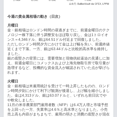
今週の貴金属相場の動き（日次）
月曜日
金・銀相場はロンドン時間の昼過ぎまでに、前週金曜日のテク
ノロジー株下落に伴う調整安をほぼ取り戻し、金は
1
トロイオ
ンス＝
4,346
ドル、銀は
64.51
ドル付近まで回復しました。
ただしロンドン時間夕方にかけて金は上げ幅を失い、前週終値
近くまで下落。一方、銀は
63.44
ドルと比較的高水準を維持し
ました。
銀の底堅さの背景には、需要増加と現物供給逼迫の見通しに加
え、前週金曜日にコメックスおよび上海先物取引所で取引量が
急増するなど、投機的な資金流入が確認されていた点が挙げら
れます。
火曜日
金・銀相場は米雇用統計を受けて一時上昇したものの、ロンド
ン時間夕刻にかけて利下げ観測が後退し、上げ幅を縮小しまし
た。金は
4,313
ドル、銀は
63.07
ドルと、いずれも前日比でや
や軟化しました。
11
月の米非農業部門雇用者数（
NFP
）は
6.4
万人増と市場予想
を上回った一方、失業率は
4.6
％と高水準となりました。小売
売上高も内容がまちまちで、雇用の弱さと消費の底堅さが混在