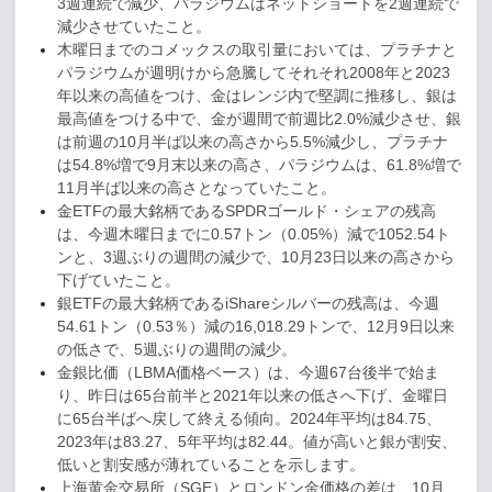
3
週連続で減少、パラジウムはネットショートを
2
週連続で
減少させていたこと。
木曜日までのコメックスの取引量においては、プラチナと
パラジウムが週明けから急騰してそれそれ
2008
年と
2023
年以来の高値をつけ、金はレンジ内で堅調に推移し、銀は
最高値をつける中で、金が週間で前週比
2.0%
減少させ、銀
は前週の
10
月半ば以来の高さから
5.5%
減少し、プラチナ
は
54.8%
増で
9
月末以来の高さ、パラジウムは、
61.8%
増で
11
月半ば以来の高さとなっていたこと。
金
ETF
の最大銘柄である
SPDR
ゴールド・シェアの残高
は、今週木曜日までに
0.57
トン（
0.05%
）減で
1052.54
ト
ンと、
3
週ぶりの週間の減少で、
10
月
23
日以来の高さから
下げていたこと。
銀
ETF
の最大銘柄である
iShare
シルバーの残高は、今週
54.61
トン（
0.53
％）減の
16,018.29
トンで、
12
月
9
日以来
の低さで、
5
週ぶりの週間の減少。
金銀比価（
LBMA
価格ベース）は、今週
67
台後半で始ま
り、昨日は
65
台前半と
2021
年以来の低さへ下げ、金曜日
に
65
台半ばへ戻して終える傾向。
2024
年平均は
84.75
、
2023
年は
83.27
、
5
年平均は
82.44
。値が高いと銀が割安、
低いと割安感が薄れていることを示します。
上海黄金交易所（
SGE
）とロンドン金価格の差は、
10
月