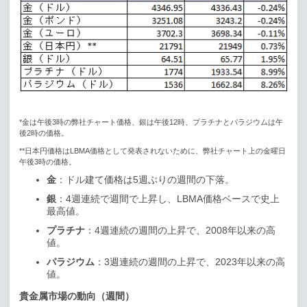
*
金は午後3時の弊社チャート価格、銀は午後12時、プラチナとパラジウムは午
後2時の価格。
**
日本円価格は
LBMA
価格として発表されないために、弊社チャート上の金曜日
午後
3
時の価格。
金
：ドル建て価格は
5
週ぶりの週間の下落。
銀
：
4
週連続で週間で上昇し、
LBMA
価格ベースで史上
最高値。
プラチナ
：
4
週連続の週間の上昇で、
2008
年以来の高
値。
パラジウム
：
3
週連続の週間の上昇で、
2023
年以来の高
値。
貴金属市場の動向（週間）