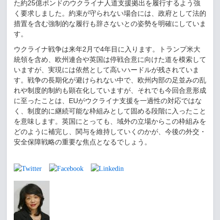
た約
25
億ポンドのウクライナ人道支援拠出を履行するよう強
く要求しました。約束が守られない場合には、政府として法的
措置を含む強制的な履行も辞さないとの姿勢を明確にしていま
す。
ウクライナ戦争は来年
2
月で
4
年目に入ります。トランプ米大
統領を含め、欧州連合や英国は停戦合意に向けた道を模索して
いますが、実現には依然として高いハードルが残されていま
す。戦争の長期化が避けられない中で、欧州内部の足並みの乱
れや制度的制約も顕在化していますが、それでも今回合意形成
に至ったことは、
EU
がウクライナ支援を一過性の対応ではな
く、制度的に継続可能な枠組みとして固める段階に入ったこと
を意味します。英国にとっても、域外の立場からこの枠組みを
どのように補完し、関与を維持していくのかが、今後の外交・
安全保障戦略の重要な焦点となるでしょう。