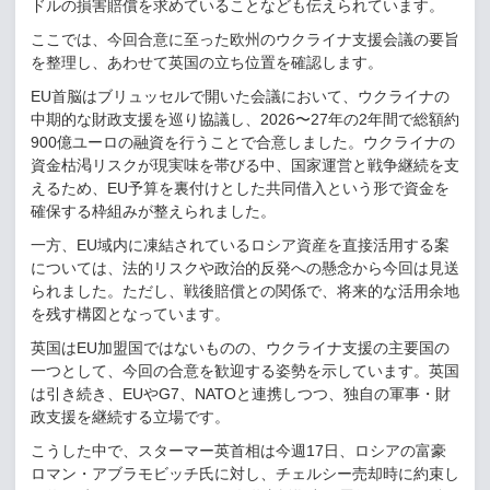
ドルの損害賠償を求めていることなども伝えられています。
ここでは、今回合意に至った欧州のウクライナ支援会議の要旨
を整理し、あわせて英国の立ち位置を確認します。
EU
首脳はブリュッセルで開いた会議において、ウクライナの
中期的な財政支援を巡り協議し、
2026
〜
27
年の
2
年間で総額約
900
億ユーロの融資を行うことで合意しました。ウクライナの
資金枯渇リスクが現実味を帯びる中、国家運営と戦争継続を支
えるため、
EU
予算を裏付けとした共同借入という形で資金を
確保する枠組みが整えられました。
一方、
EU
域内に凍結されているロシア資産を直接活用する案
については、法的リスクや政治的反発への懸念から今回は見送
られました。ただし、戦後賠償との関係で、将来的な活用余地
を残す構図となっています。
英国は
EU
加盟国ではないものの、ウクライナ支援の主要国の
一つとして、今回の合意を歓迎する姿勢を示しています。英国
は引き続き、
EU
や
G7
、
NATO
と連携しつつ、独自の軍事・財
政支援を継続する立場です。
こうした中で、スターマー英首相は今週
17
日、ロシアの富豪
ロマン・アブラモビッチ氏に対し、チェルシー売却時に約束し