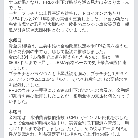
する結果となり、
FRB
の利下げ時期を巡る見方は定まりません
でした。
一方、プラチナは上昇基調を維持し、トロイオンスあたり
1,854
ドルと
2011
年以来の高値を更新しました。中国の新たな
先物市場での取引拡大期待や、欧州のエンジン車政策見直し報
道が引き続き支援材料となっていました。
水曜日
貴金属相場は、主要中銀の金融政策決定や米
CPI
公表を控えた
様子見姿勢の中でも、総じて堅調に推移しました。
金は
4,334
ドル前後で上値を抑えられたものの、銀は一時
66.88
ドルまで上昇し、
LBMA
価格ベースで史上最高値圏に達
しました。
プラチナとパラジウムも上昇基調を強め、プラチナは
1,893
ド
ル、パラジウムは
1,645
ドルと、それぞれ数年ぶりの高値水準
を記録しました。
FRB
のウォラー理事による追加利下げ余地への言及が、金融緩
和期待を再び後押ししたことが、相場全体の支援材料となって
いました。
木曜日
金相場は、米消費者物価指数（
CPI
）がインフレ鈍化を示した
ことで金融緩和期待が強まり、実質金利低下観測を背景に一時
4,374
ドルまで急伸しました。ただし、その後はデータの限定
性が意識され、利益確定売りに押されて上げ幅を縮小しまし