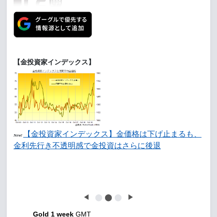
【金投資家インデックス】
【金投資家インデックス】金価格は下げ止まるも、
New!
金利先行き不透明感で金投資はさらに後退
◀
⬤
⬤
⬤
▶
Gold 1 week
GMT