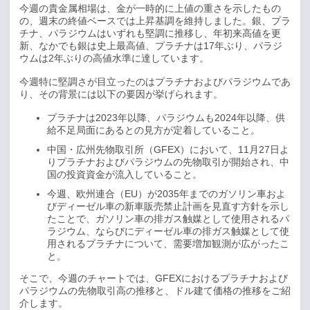
今週の貴金属相場は、金が一時的に上値の重さを示したもの
の、週末の終値ベースでは上昇基調を維持しました。銀、プラ
チナ、パラジウムはいずれも堅調に推移し、年初来高値を更
新、なかでも銀は史上最高値、プラチナは
17
年ぶり、パラジ
ウムは
2
年ぶりの高値水準に達しています。
今週特に堅調さが目立ったのはプラチナおよびパラジウムであ
り、その背景には以下の要因が挙げられます。
プラチナは
2023
年以降、パラジウムも
2024
年以降、供
給不足局面にあるとの見方が定着していること。
中国・広州先物取引所（
GFEX
）において、
11
月
27
日よ
りプラチナおよびパラジウムの先物取引が開始され、中
国の投資資金が流入していること。
今週、欧州連合（
EU
）が
2035
年までのガソリン車およ
びディーゼル車の新車販売禁止計画を見直す方針を示し
たことで、ガソリン車の排ガス触媒として使用されるパ
ラジウム、ならびにディーゼル車の排ガス触媒として使
用されるプラチナについて、需要増加観測が広がったこ
と。
そこで、今週のチャートでは、
GFEX
におけるプラチナおよび
パラジウムの先物取引高の推移と、ドル建て価格の推移をご紹
介します。