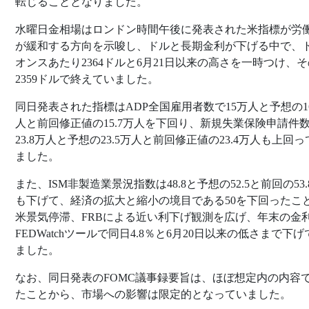
転じることとなりました。
水曜日金相場はロンドン時間午後に発表された米指標が労
が緩和する方向を示唆し、ドルと長期金利が下げる中で、
オンスあたり2364ドルと6月21日以来の高さを一時つけ、
2359ドルで終えていました。
同日発表された指標はADP全国雇用者数で15万人と予想の1
人と前回修正値の15.7万人を下回り、新規失業保険申請件
23.8万人と予想の23.5万人と前回修正値の23.4万人も上回
ました。
また、ISM非製造業景況指数は48.8と予想の52.5と前回の53
も下げて、経済の拡大と縮小の境目である50を下回ったこ
米景気停滞、FRBによる近い利下げ観測を広げ、年末の金
FEDWatchツールで同日4.8％と6月20日以来の低さまで下げ
ました。
なお、同日発表のFOMC議事録要旨は、ほぼ想定内の内容
たことから、市場への影響は限定的となっていました。