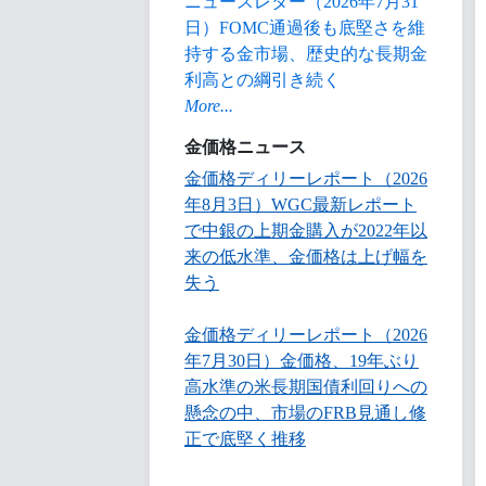
ニュースレター（2026年7月31
日）FOMC通過後も底堅さを維
持する金市場、歴史的な長期金
利高との綱引き続く
More...
金価格ニュース
金価格ディリーレポート（2026
年8月3日）WGC最新レポート
で中銀の上期金購入が2022年以
来の低水準、金価格は上げ幅を
失う
金価格ディリーレポート（2026
年7月30日）金価格、19年ぶり
高水準の米長期国債利回りへの
懸念の中、市場のFRB見通し修
正で底堅く推移