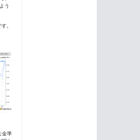
たよう
です。
な金準