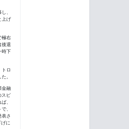
移し、
と上げ
で極右
は後退
一時下
、トロ
した。
際金融
のスピ
れば、
トで、
発表さ
下げに