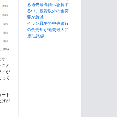
る過去最高値へ急騰す
る中、投資以外の金需
要が急減
イラン戦争で中央銀行
の金売却が過去最大に
更に詳細
ます
たこと
ティが
なって
ョート
上げが