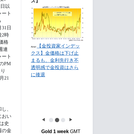
ス】
2日以
ャート
ら
31日
2時
価格
【金投資家インデッ
New!
週連
クス】金価格は下げ止
ャート
まるも、金利先行き不
のPM
透明感で金投資はさら
たり
に後退
21
和し、
におい
◀
⬤
⬤
⬤
▶
は史
週の金
Gold 1 week
GMT