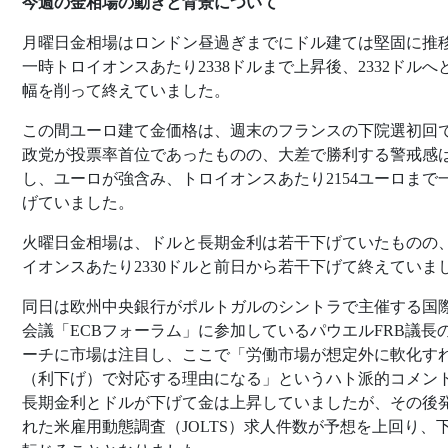
今週の金相場の動きと背景について
月曜日金相場はロンドン昼過ぎまでにドル建ては堅固に推
一時トロイオンスあたり2338ドルまで上昇後、2332ドルへ
幅を削って終えていました。
この間ユーロ建て金価格は、週末のフランスの下院選初回
政党が投票率首位であったものの、大差で勝利する警戒感
し、ユーロが強含み、トロイオンスあたり2154ユーロまで
げていました。
火曜日金相場は、ドルと長期金利は若干下げていたものの
イオンスあたり2330ドルと前日から若干下げて終えていま
同日は欧州中央銀行がポルトガルのシントラで主催する国
会議「ECBフォーラム」に参加しているパウエルFRB議長
ーチに市場は注目し、ここで「労働市場が想定外に軟化す
（利下げ）で対応する理由になる」というハト派的コメン
長期金利とドルが下げて金は上昇していましたが、その後
れた米雇用動態調査（JOLTS）求人件数が予想を上回り、