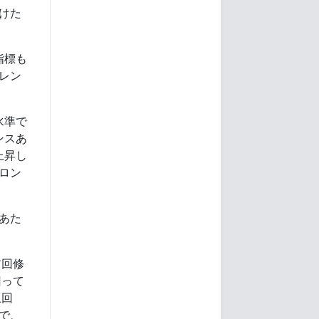
つけた
指標も
レン
水準で
ンスあ
上昇し
をロン
あた
前回修
回って
上回
じで、