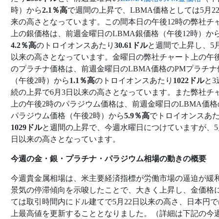
時）から
2.1％高
で週間の上昇で、LBMA価格としては5月2
来の高さとなっています。この間本日の午後12時の弊社チ
上の銀価格は、前週金曜日のLBMA銀価格（午後12時）か
4.2％高
のトロイオンスあたり
30.61ドル
と週間で上昇し、5月
以来の高さとなっています。金曜日の弊社チャート上の午後
のプラチナ価格は、前週金曜日のLBMA価格のPMプラチナ
（午後2時）から
1.1％高
のトロイオンスあたり
1022ドル
と3
続の上昇で6月3日以来の高さとなっています。また弊社チ
上の午後2時のパラジウム価格は、前週金曜日のLBMA価格
パラジウム価格（午後2時）から
5.9％高
でトロイオンスあ
1029ドル
と週間の上昇で、今週水曜日につけていますが、5月
日以来の高さとなっています。
今週の金・銀・プラチナ・パラジウム相場の動きの概要
今週貴金属相場は、米主要経済指標が労働市場の逼迫が緩
景気の停滞傾向を示唆したことで、大きく上昇し、金価格
ては取引時間内にドル建てで5月22日以来の高さ、日本円で
上最高値を更新することとなりました。（詳細は下記の今