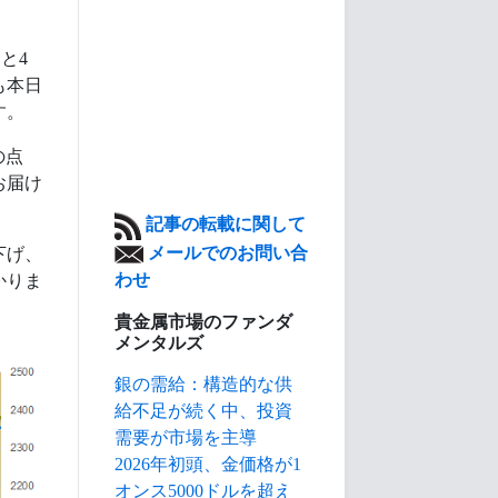
と4
も本日
す。
の点
お届け
記事の転載に関して
メールでのお問い合
下げ、
わせ
かりま
貴金属市場のファンダ
メンタルズ
銀の需給：構造的な供
給不足が続く中、投資
需要が市場を主導
2026年初頭、金価格が1
オンス5000ドルを超え