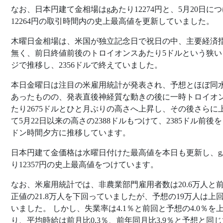
なお、日本円建て金相場はgあたり12274円と、5月20日に
12264円の取引時間内の史上最高値を更新していました。
木曜日金相場は、米国が独立記念日で祝日の中、主要経済
無く、前日終値前後のトロイオンスあたり5ドルという狭い
ジで推移し、2356ドルで終えていました。
本日金曜日は注目の米雇用統計が発表され、予想とほぼ同
あったものの、発表直後神経質な動きの後に一時トロイオ
たり2675ドルとひと月ぶりの高さへ上昇し、その後さらに
て5月22日以来の高さの2388ドルもつけて、2385ドル前後
ドン時間夕方に推移しています。
日本円建て金価格は水曜日付けた最高値を本日も更新し、g
り12357円の史上最高値をつけています。
なお、米雇用統計では、非農業部門雇用者数は20.6万人と
正値の21.8万人を下回っていましたが、予想の19万人は上
いました。 しかし、失業率は4.1％と前回と予想の4.0％を
り、平均時給は前月比0.3％、前年同月比3.9％と予想と同