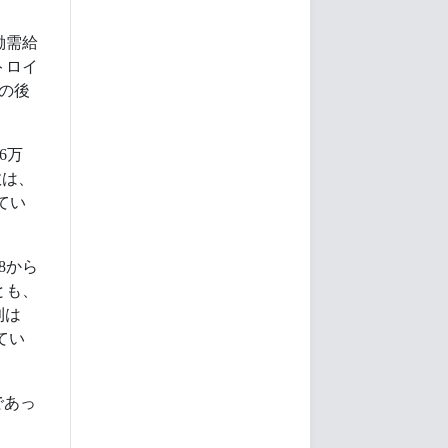
働需給
トロイ
その後
6万
数は、
ってい
.8から
とも、
利は
てい
であっ