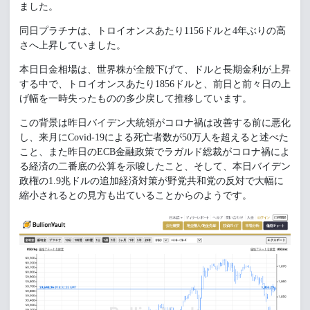
ました。
同日プラチナは、トロイオンスあたり1156ドルと4年ぶりの高
さへ上昇していました。
本日日金相場は、世界株が全般下げて、ドルと長期金利が上昇
する中で、トロイオンスあたり1856ドルと、前日と前々日の上
げ幅を一時失ったものの多少戻して推移しています。
この背景は昨日バイデン大統領がコロナ禍は改善する前に悪化
し、来月にCovid-19による死亡者数が50万人を超えると述べた
こと、また昨日のECB金融政策でラガルド総裁がコロナ禍によ
る経済の二番底の公算を示唆したこと、そして、本日バイデン
政権の1.9兆ドルの追加経済対策が野党共和党の反対で大幅に
縮小されるとの見方も出ていることからのようです。