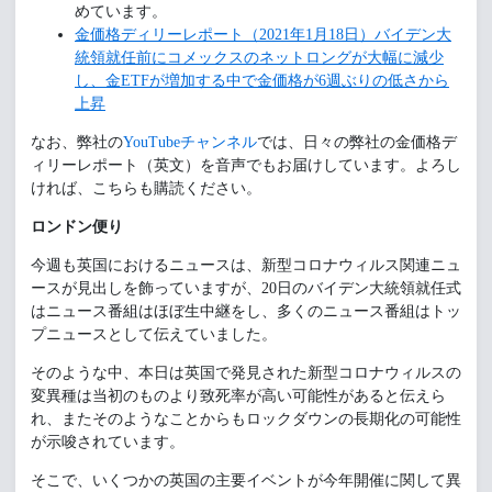
めています。
金価格ディリーレポート（2021年1月18日）バイデン大
統領就任前にコメックスのネットロングが大幅に減少
し、金ETFが増加する中で金価格が6週ぶりの低さから
上昇
なお、弊社の
YouTubeチャンネル
では、日々の弊社の金価格デ
ィリーレポート（英文）を音声でもお届けしています。よろし
ければ、こちらも購読ください。
ロンドン便り
今週も英国におけるニュースは、新型コロナウィルス関連ニュ
ースが見出しを飾っていますが、20日のバイデン大統領就任式
はニュース番組はほぼ生中継をし、多くのニュース番組はトッ
プニュースとして伝えていました。
そのような中、本日は英国で発見された新型コロナウィルスの
変異種は当初のものより致死率が高い可能性があると伝えら
れ、またそのようなことからもロックダウンの長期化の可能性
が示唆されています。
そこで、いくつかの英国の主要イベントが今年開催に関して異