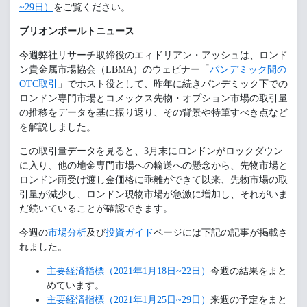
~29日）
をご覧ください。
ブリオンボールトニュース
今週弊社リサーチ取締役のエィドリアン・アッシュは、ロンド
ン貴金属市場協会（LBMA）のウェビナー「
パンデミック間の
OTC取引
」でホスト役として、昨年に続きパンデミック下での
ロンドン専門市場とコメックス先物・オプション市場の取引量
の推移をデータを基に振り返り、その背景や特筆すべき点など
を解説しました。
この取引量データを見ると、3月末にロンドンがロックダウン
に入り、他の地金専門市場への輸送への懸念から、先物市場と
ロンドン雨受け渡し金価格に乖離ができて以来、先物市場の取
引量が減少し、ロンドン現物市場が急激に増加し、それがいま
だ続いていることが確認できます。
今週の
市場分析
及び
投資ガイド
ページには下記の記事が掲載さ
れました。
主要経済指標（2021年1月18日~22日）
今週の結果をまと
めています。
主要経済指標（2021年1月25日~29日）
来週の予定をまと