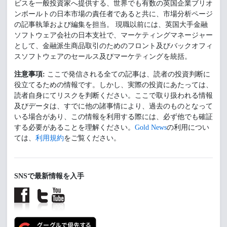
ビスを一般投資家へ提供する、世界でも有数の英国企業ブリオ
ンボールトの日本市場の責任者であると共に、市場分析ページ
の記事執筆および編集を担当。 現職以前には、英国大手金融
ソフトウェア会社の日本支社で、マーケティングマネージャー
として、金融派生商品取引のためのフロント及びバックオフィ
スソフトウェアのセールス及びマーケティングを統括。
注意事項:
ここで発信される全ての記事は、読者の投資判断に
役立てるための情報です。しかし、実際の投資にあたっては、
読者自身にてリスクを判断ください。ここで取り扱われる情報
及びデータは、すでに他の諸事情により、過去のものとなって
いる場合があり、この情報を利用する際には、必ず他でも確証
する必要があることを理解ください。
Gold News
の利用につい
ては、
利用規約
をご覧ください。
SNSで最新情報を入手