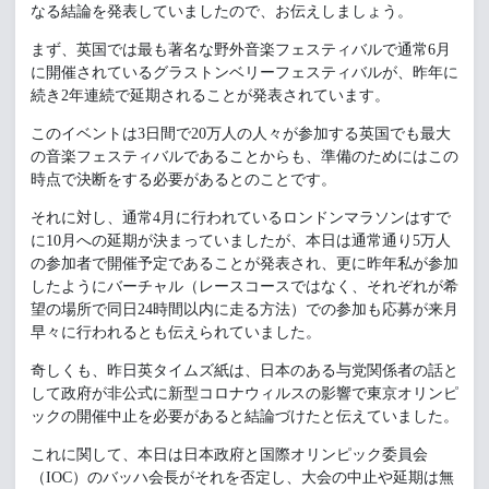
なる結論を発表していましたので、お伝えしましょう。
まず、英国では最も著名な野外音楽フェスティバルで通常6月
に開催されているグラストンベリーフェスティバルが、昨年に
続き2年連続で延期されることが発表されています。
このイベントは3日間で20万人の人々が参加する英国でも最大
の音楽フェスティバルであることからも、準備のためにはこの
時点で決断をする必要があるとのことです。
それに対し、通常4月に行われているロンドンマラソンはすで
に10月への延期が決まっていましたが、本日は通常通り5万人
の参加者で開催予定であることが発表され、更に昨年私が参加
したようにバーチャル（レースコースではなく、それぞれが希
望の場所で同日24時間以内に走る方法）での参加も応募が来月
早々に行われるとも伝えられていました。
奇しくも、昨日英タイムズ紙は、日本のある与党関係者の話と
して政府が非公式に新型コロナウィルスの影響で東京オリンピ
ックの開催中止を必要があると結論づけたと伝えていました。
これに関して、本日は日本政府と国際オリンピック委員会
（IOC）のバッハ会長がそれを否定し、大会の中止や延期は無