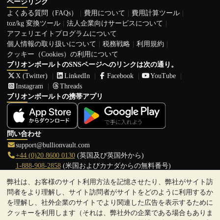
ページリンク
よくある質問（FAQs）
費用について
費用計算ツール
toz/kg 変換ツール
法人企業向けサービスについて
アフェリエイトプログラムについて
個人情報の取り扱いについて
税務戦略
利用規約
クッキー（Cookies）の利用について
ブリオンボールトのSNSページへのリンクは次の通り。
X (Twitter)
LinkedIn
Facebook
YouTube
Instagram
Threads
ブリオンボールトの携帯アプリ
問い合わせ
support@bullionvault.com
+44 (0)20 8600 0130
(英国及び英国外から)
1-888-908-2858
(米国およびカナダからの無料番号)
弊社は、お客様のサイト利用方法を記憶させたり、弊社がサイト訪
クリックして通話を開始
問者をより理解し、サイト訪問者がサイトをどのように利用するか
営業時間:
を理解し、社外企業のサイトでより関連した広告を表示するために
9:00～20:30 (英国), 月曜日から金曜日
クッキーを利用します（それは、弊社外の企業である場合もありま