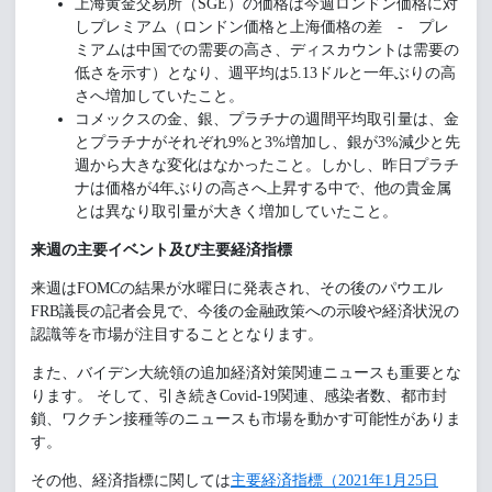
上海黄金交易所（SGE）の価格は今週ロンドン価格に対
しプレミアム（ロンドン価格と上海価格の差 - プレ
ミアムは中国での需要の高さ、ディスカウントは需要の
低さを示す）となり、週平均は5.13ドルと一年ぶりの高
さへ増加していたこと。
コメックスの金、銀、プラチナの週間平均取引量は、金
とプラチナがそれぞれ9%と3%増加し、銀が3%減少と先
週から大きな変化はなかったこと。しかし、昨日プラチ
ナは価格が4年ぶりの高さへ上昇する中で、他の貴金属
とは異なり取引量が大きく増加していたこと。
来週の主要イベント及び主要経済指標
来週はFOMCの結果が水曜日に発表され、その後のパウエル
FRB議長の記者会見で、今後の金融政策への示唆や経済状況の
認識等を市場が注目することとなります。
また、バイデン大統領の追加経済対策関連ニュースも重要とな
ります。 そして、引き続きCovid-19関連、感染者数、都市封
鎖、ワクチン接種等のニュースも市場を動かす可能性がありま
す。
その他、経済指標に関しては
主要経済指標（2021年1月25日