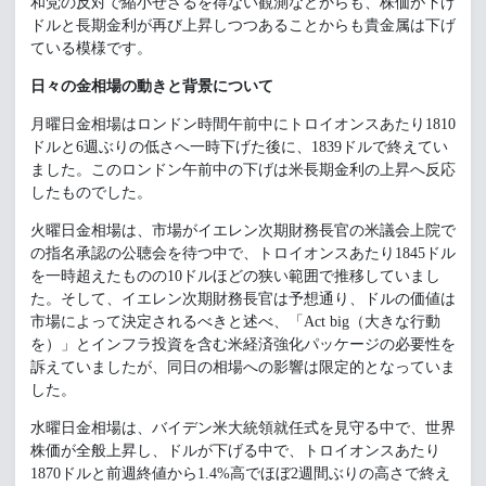
和党の反対で縮小せざるを得ない観測などからも、株価が下げ
ドルと長期金利が再び上昇しつつあることからも貴金属は下げ
ている模様です。
日々の金相場の動きと背景について
月曜日金相場はロンドン時間午前中にトロイオンスあたり1810
ドルと6週ぶりの低さへ一時下げた後に、1839ドルで終えてい
ました。このロンドン午前中の下げは米長期金利の上昇へ反応
したものでした。
火曜日金相場は、市場がイエレン次期財務長官の米議会上院で
の指名承認の公聴会を待つ中で、トロイオンスあたり1845ドル
を一時超えたものの10ドルほどの狭い範囲で推移していまし
た。そして、イエレン次期財務長官は予想通り、ドルの価値は
市場によって決定されるべきと述べ、「Act big（大きな行動
を）」とインフラ投資を含む米経済強化パッケージの必要性を
訴えていましたが、同日の相場への影響は限定的となっていま
した。
水曜日金相場は、バイデン米大統領就任式を見守る中で、世界
株価が全般上昇し、ドルが下げる中で、トロイオンスあたり
1870ドルと前週終値から1.4%高でほぼ2週間ぶりの高さで終え