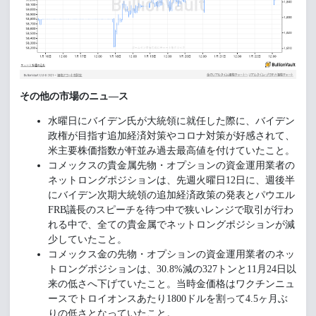
その他の市場のニュ―ス
水曜日にバイデン氏が大統領に就任した際に、バイデン
政権が目指す追加経済対策やコロナ対策が好感されて、
米主要株価指数が軒並み過去最高値を付けていたこと。
コメックスの貴金属先物・オプションの資金運用業者の
ネットロングポジションは、先週火曜日12日に、週後半
にバイデン次期大統領の追加経済政策の発表とパウエル
FRB議長のスピーチを待つ中で狭いレンジで取引が行わ
れる中で、全ての貴金属でネットロングポジションが減
少していたこと。
コメックス金の先物・オプションの資金運用業者のネッ
トロングポジションは、30.8%減の327トンと11月24日以
来の低さへ下げていたこと。当時金価格はワクチンニュ
ースでトロイオンスあたり1800ドルを割って4.5ヶ月ぶ
りの低さとなっていたこと。