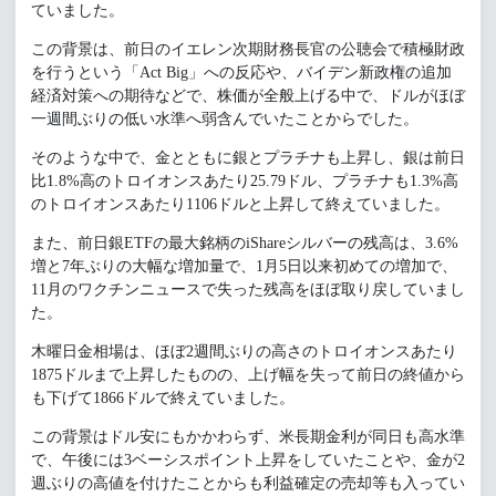
ていました。
この背景は、前日のイエレン次期財務長官の公聴会で積極財政
を行うという「Act Big」への反応や、バイデン新政権の追加
経済対策への期待などで、株価が全般上げる中で、ドルがほぼ
一週間ぶりの低い水準へ弱含んでいたことからでした。
そのような中で、金とともに銀とプラチナも上昇し、銀は前日
比1.8%高のトロイオンスあたり25.79ドル、プラチナも1.3%高
のトロイオンスあたり1106ドルと上昇して終えていました。
また、前日銀ETFの最大銘柄のiShareシルバーの残高は、3.6%
増と7年ぶりの大幅な増加量で、1月5日以来初めての増加で、
11月のワクチンニュースで失った残高をほぼ取り戻していまし
た。
木曜日金相場は、ほぼ2週間ぶりの高さのトロイオンスあたり
1875ドルまで上昇したものの、上げ幅を失って前日の終値から
も下げて1866ドルで終えていました。
この背景はドル安にもかかわらず、米長期金利が同日も高水準
で、午後には3ベーシスポイント上昇をしていたことや、金が2
週ぶりの高値を付けたことからも利益確定の売却等も入ってい