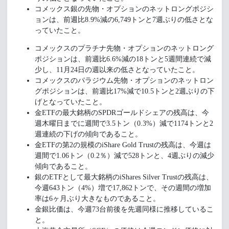
コメックス銀の先物・オプションのネットロングポジシ
ョンは、前週比8.9%減の6,749トンと7週ぶりの低さとな
っていたこと。
コメックスのプラチナ先物・オプションのネットロング
ポジションは、前週比6.6%減の18トンと5週間連続で減
少し、11月24日の週以来の低さとなっていたこと。
コメックスのパラジウム先物・オプションのネットロン
グポジションは、前週比17%減で10.5トンと2週ぶりの下
げとなっていたこと。
金ETFの最大銘柄のSPDRゴールドシェアの残高は、今
週木曜日までに週間で3.5トン（0.3%）減で1174トンと2
週連続の下げの傾向であること。
金ETFの第2の規模のiShare Gold Trustの残高は、今週は
週間で1.06トン（0.2％）減で528トンと、4週ぶりの減少
傾向であること。
銀のETFとして最大銘柄のiShares Silver Trustの残高は、
今週643トン（4%）増で17,862トンで、その週間の増加
率は6ヶ月ぶり大きなものであること。
金銀比価は、今週73台前後を先週同様に推移しているこ
と。