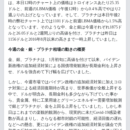
は、本日12時のチャート上の価格はトロイオンスあたり25.35
ドルと、前週のLBMA価格（午後12時）から0.4％高でやはり2
週ぶりの上げとなっています。そして、プラチナは本日午後2
時の弊社チャート上では1101ドルと前週LBMA価格から1.5%高
となっています。そのような中、金と銀は今週それぞれ1875ド
ルと26.05ドルと2週間ぶりの高値を付け、プラチナは昨日は
1156ドルと2016年8月以来の高さまで一時上昇していました。
今週の金・銀・プラチナ相場の動きの概要
金、銀、プラチナは、1月初旬に高値を付けて以来、バイデン
新政権の追加経済対策による国債増発観測が長期金利を上昇さ
せ、ドルを強含めて下げ幅を広げていました。
しかし、今週市場ではバイデン政権の追加経済対策に加えコロ
ナ対策による経済回復期待が高まり、世界株価が全般上昇する
中で、ドルが弱含み、長期金利も多少ながら下げていた事か
ら、貴金属、特に工業用途とグリーンエネルギー需要増加観測
で銀とプラチナが、金を上回る上昇をしていました。しかし本
日はこれまでの楽観的観測から、現実的に未だCovid-19感染者
数が高止まりし、さらなる都市封鎖の可能性、経済回復の遅れ
などへの懸念、更にはバイデン政権の追加経済対策が議会で共