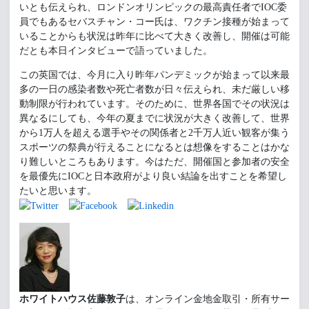
いとも伝えられ、ロンドンオリンピックの最高責任者でIOC委
員でもあるセバスチャン・コー氏は、ワクチン接種が始まって
いることからも状況は昨年に比べて大きく改善し、開催は可能
だとも本日インタビューで語っていました。
この英国では、今月に入り昨年パンデミックが始まって以来最
多の一日の感染者数や死亡者数が日々伝えられ、未だ厳しい移
動制限が行われています。そのために、世界各国でその状況は
異なるにしても、今年の夏までに状況が大きく改善して、世界
から1万人を超える選手やその関係者と2千万人近い観客が集う
スポーツの祭典が行えることになるとは想像をすることはかな
り難しいところもあります。今はただ、開催国と参加者の安全
を最優先にIOCと日本政府がより良い結論を出すことを希望し
たいと思います。
ホワイトハウス佐藤敦子
は、オンライン金地金取引・所有サー