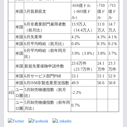
-616億ドル
-710
-715
米国
5月貿易収支
（-603億ド
億ド
億ド
ル）
ル
ル
6月非農業部門雇用者数
13.9万人
11.0
14.7
米国
（前月比）
（14.4万人）
万人
万人
米国
6月失業率
4.2%
4.3%
4.1％
米国
6月平均時給（前月比）
0.4%
0.3%
0.2％
6月平均時給（前年同月
米国
3.9%（3.8%）
3.8%
3.7%
比）
23.6万件
24.1
23.3
米国
新規失業保険申請件数
（23.7万件）
万件
万件
米国
6月サービス部門PMI
53.1
53.1
52.9
米国
6月ISM非製造業景況指数
49.9
50.6
50.8
ユー
5月卸売物価指数（前月
4日
-2.2%
ロ圏
比）
ユー
5月卸売物価指数（前年同
0.7%
ロ圏
月比）