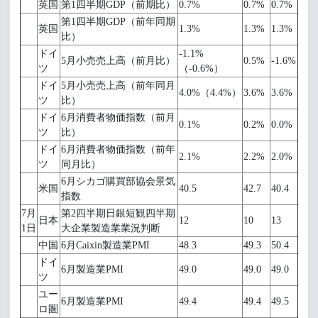
英国
第1四半期GDP（前期比）
0.7%
0.7%
0.7%
第1四半期GDP（前年同期
英国
1.3%
1.3%
1.3%
比）
ドイ
-1.1%
5月小売売上高（前月比）
0.5%
-1.6%
ツ
（-0.6%）
ドイ
5月小売売上高（前年同月
4.0%（4.4%）
3.6%
3.6%
ツ
比）
ドイ
6月消費者物価指数（前月
0.1%
0.2%
0.0%
ツ
比）
ドイ
6月消費者物価指数（前年
2.1%
2.2%
2.0%
ツ
同月比）
6月シカゴ購買部協会景気
米国
40.5
42.7
40.4
指数
7月
第2四半期日銀短観四半期
日本
12
10
13
1日
大企業製造業業況判断
中国
6月Caixin製造業PMI
48.3
49.3
50.4
ドイ
6月製造業PMI
49.0
49.0
49.0
ツ
ユー
6月製造業PMI
49.4
49.4
49.5
ロ圏