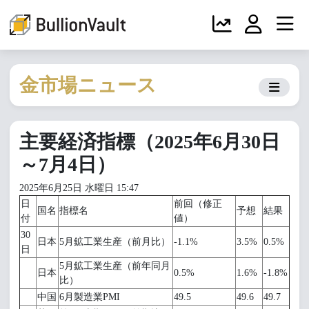
金市場ニュース
主要経済指標（2025年6月30日
～7月4日）
2025年6月25日 水曜日 15:47
日
前回（修正
国名
指標名
予想
結果
付
値）
30
日本
5月鉱工業生産（前月比）
-1.1%
3.5%
0.5%
日
5月鉱工業生産（前年同月
日本
0.5%
1.6%
-1.8%
比）
中国
6月製造業PMI
49.5
49.6
49.7