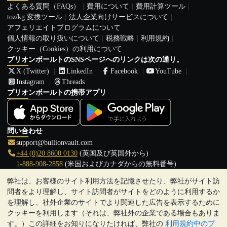
よくある質問（FAQs）
費用について
費用計算ツール
toz/kg 変換ツール
法人企業向けサービスについて
アフェリエイトプログラムについて
個人情報の取り扱いについて
税務戦略
利用規約
クッキー（Cookies）の利用について
ブリオンボールトのSNSページへのリンクは次の通り。
X (Twitter)
LinkedIn
Facebook
YouTube
Instagram
Threads
ブリオンボールトの携帯アプリ
問い合わせ
support@bullionvault.com
+44 (0)20 8600 0130
(英国及び英国外から)
1-888-908-2858
(米国およびカナダからの無料番号)
弊社は、お客様のサイト利用方法を記憶させたり、弊社がサイト訪
クリックして通話を開始
問者をより理解し、サイト訪問者がサイトをどのように利用するか
営業時間:
を理解し、社外企業のサイトでより関連した広告を表示するために
9:00～20:30 (英国), 月曜日から金曜日
クッキーを利用します（それは、弊社外の企業である場合もありま
17:00～2:30（日本時間）, 月曜日から金曜日
す。）この詳細をお知りになりたければ、弊社の
利用規約中のプ