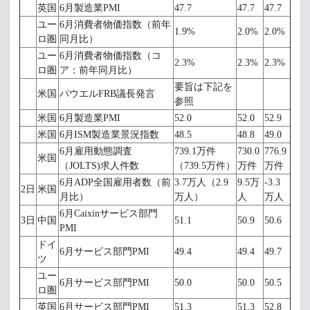
英国
6月製造業PMI
47.7
47.7
47.7
ユー
6月消費者物価指数（前年
1.9%
2.0%
2.0%
ロ圏
同月比）
ユー
6月消費者物価指数（コ
2.3%
2.3%
2.3%
ロ圏
ア：前年同月比）
要旨は下記を
米国
パウエルFRB議長発言
参照
米国
6月製造業PMI
52.0
52.0
52.9
米国
6月ISM製造業景況指数
48.5
48.8
49.0
6月雇用動態調査
739.1万件
730.0
776.9
米国
（JOLTS)求人件数
（739.5万件）
万件
万件
6月ADP全国雇用者数（前
3.7万人（2.9
9.5万
-3.3
2日
米国
月比）
万人）
人
万人
6月Caixinサービス部門
3日
中国
51.1
50.9
50.6
PMI
ドイ
6月サービス部門PMI
49.4
49.4
49.7
ツ
ユー
6月サービス部門PMI
50.0
50.0
50.5
ロ圏
英国
6月サービス部門PMI
51.3
51.3
52.8