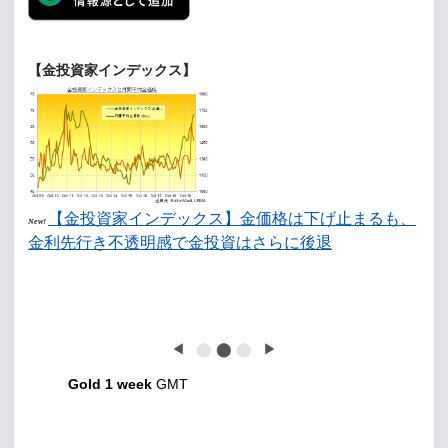
【金投資家インデックス】
【金投資家インデックス】金価格は下げ止まるも、
New!
金利先行き不透明感で金投資はさらに後退
◀
⬤
⬤
⬤
▶
Gold 1 week
GMT