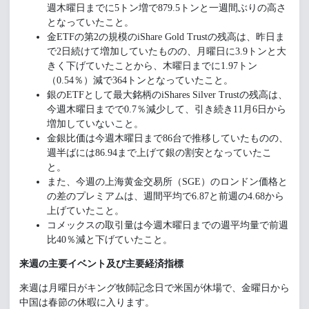
週木曜日までに5トン増で879.5トンと一週間ぶりの高さ
となっていたこと。
金ETFの第2の規模のiShare Gold Trustの残高は、昨日ま
で2日続けて増加していたものの、月曜日に3.9トンと大
きく下げていたことから、木曜日までに1.97トン
（0.54％）減で364トンとなっていたこと。
銀のETFとして最大銘柄のiShares Silver Trustの残高は、
今週木曜日までで0.7％減少して、引き続き11月6日から
増加していないこと。
金銀比価は今週木曜日まで86台で推移していたものの、
週半ばには86.94まで上げて銀の割安となっていたこ
と。
また、今週の上海黄金交易所（SGE）のロンドン価格と
の差のプレミアムは、週間平均で6.87と前週の4.68から
上げていたこと。
コメックスの取引量は今週木曜日までの週平均量で前週
比40％減と下げていたこと。
来週の主要イベント及び主要経済指標
来週は月曜日がキング牧師記念日で米国が休場で、金曜日から
中国は春節の休暇に入ります。