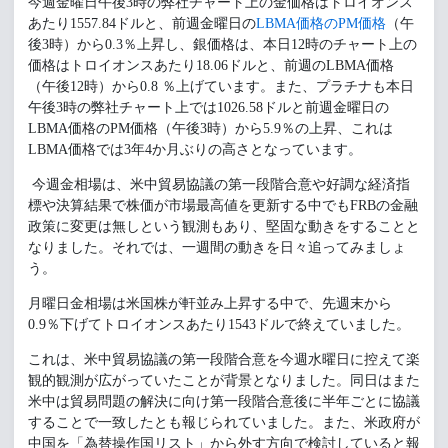
今週金曜日午後3時の弊社チャート上の金価格はトロイオンス
あたり1557.84ドルと、前週金曜日の
LBMA価格のPM価格
（午
後3時）から0.3％上昇し、銀価格は、本日12時のチャート上の
価格はトロイオンスあたり18.06ドルと、前週のLBMA価格
（午後12時）から0.8 ％上げています。また、プラチナも本日
午後3時の弊社チャート上では1026.58ドルと前週金曜日の
LBMA価格のPM価格（午後3時）から5.9％の上昇、これは
LBMA価格では3年4か月ぶりの高さとなっています。
今週金相場は、米中貿易協議の第一段階合意や好調な経済指
標や決算結果で株価が市場最高値を更新する中でもFRBの金融
政策に変更は無しという観測もあり、堅固な動きをすることと
なりました。それでは、一週間の動きを日々追ってみましょ
う。
月曜日金相場は米国株が軒並み上昇する中で、先週末から
0.9％下げてトロイオンスあたり1543ドルで終えていました。
これは、米中貿易協議の第一段階合意を今週水曜日に控えて楽
観的観測が広がっていたことが背景となりました。同日はまた
米中は貿易問題の解決に向け第一段階合意後に半年ごとに協議
することで一致したとも報じられていました。また、米政府が
中国を「為替操作国リスト」から外す方向で検討していると報