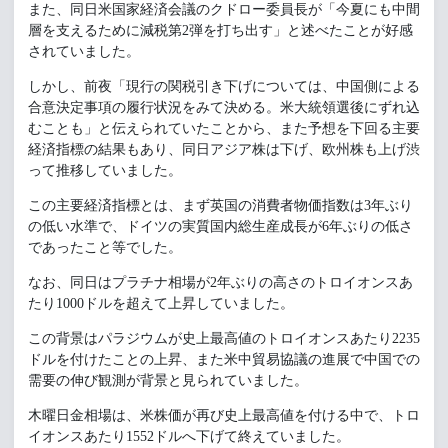
また、同日米国家経済会議のクドロー委員長が「今夏にも中間
層を支えるために減税第2弾を打ち出す」と述べたことが好感
されていました。
しかし、前夜「現行の関税引き下げについては、中国側による
合意決定事項の履行状況をみて決める。米大統領選後にずれ込
むことも」と伝えられていたことから、また予想を下回る主要
経済指標の結果もあり、同日アジア株は下げ、欧州株も上げ渋
って推移していました。
この主要経済指標とは、まず英国の消費者物価指数は3年ぶり
の低い水準で、ドイツの実質国内総生産成長が6年ぶりの低さ
であったこと等でした。
なお、同日はプラチナ相場が2年ぶりの高さのトロイオンスあ
たり1000ドルを超えて上昇していました。
この背景はパラジウムが史上最高値のトロイオンスあたり2235
ドルを付けたことの上昇、また米中貿易協議の進展で中国での
需要の伸び観測が背景と見られていました。
木曜日金相場は、米株価が再び史上最高値を付ける中で、トロ
イオンスあたり1552ドルへ下げて終えていました。