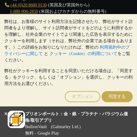
+44 (0)20 8600 0130
(英国及び英国外から)
1-888-908-2858
(米国およびカナダからの無料番号)
弊社は、お客様のサイト利用方法を記憶させたり、弊社がサイト訪
クリックして通話を開始
問者をより理解し、サイト訪問者がサイトをどのように利用するか
営業時間:
を理解し、社外企業のサイトでより関連した広告を表示するために
9:00～20:30 (英国), 月曜日から金曜日
クッキーを利用します（それは、弊社外の企業である場合もありま
17:00～2:30（日本時間）, 月曜日から金曜日
す。）この詳細をお知りになりたければ、弊社の
利用規約中のプ
Galmarley Ltd T/A BullionVault
ライバシーに関して
と
クッキー（Cookie）の利用について
をご覧
3 Shortlands (7th Floor)
ください。
Hammersmith
弊社がクッキーを利用することを同意いただける場合は、「同意す
London
る」をクリック、もしくは「オプション」を選択し、クッキーの利
W6 8DA
用方法をお選びください。
United Kingdom
注:
貴金属の価値は下落することもあれば上昇することもありま
オプション
同意する
す。過去の傾向は、将来の価格の動きを保証するものではありませ
ん。BullionVaultのウェブサイト上、もしくはBullionVaultとのコミ
ュニケーション上のいかなる内容も、投資に関する助言ではありま
ブリオンボールト：金・銀・プラチナ・パラジウム価
せん。顧客は、金及び銀地金を所有することが適切かどうかを判断
格/取引アプリ
するために、専門家の助言を求めることをお勧めします。
BullionVault (Galmarley Ltd.)
Galmarley Ltd, trading as BullionVault, registered in England and Wales
無料 - Google Play
4943684