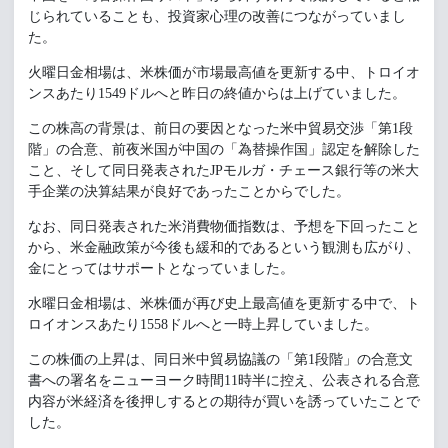
じられていることも、投資家心理の改善につながっていまし
た。
火曜日金相場は、米株価が市場最高値を更新する中、トロイオ
ンスあたり1549ドルへと昨日の終値からは上げていました。
この株高の背景は、前日の要因となった米中貿易交渉「第1段
階」の合意、前夜米国が中国の「為替操作国」認定を解除した
こと、そして同日発表されたJPモルガ・チェース銀行等の米大
手企業の決算結果が良好であったことからでした。
なお、同日発表された米消費物価指数は、予想を下回ったこと
から、米金融政策が今後も緩和的であるという観測も広がり、
金にとってはサポートとなっていました。
水曜日金相場は、米株価が再び史上最高値を更新する中で、ト
ロイオンスあたり1558ドルへと一時上昇していました。
この株価の上昇は、同日米中貿易協議の「第1段階」の合意文
書への署名をニューヨーク時間11時半に控え、公表される合意
内容が米経済を後押しするとの期待が買いを誘っていたことで
した。