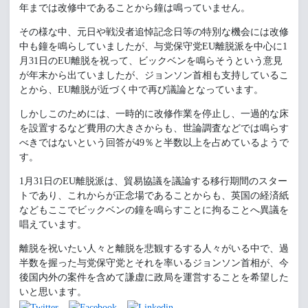
年までは改修中であることから鐘は鳴っていません。
その様な中、元日や戦没者追悼記念日等の特別な機会には改修
中も鐘を鳴らしていましたが、与党保守党EU離脱派を中心に1
月31日のEU離脱を祝って、ビックベンを鳴らそうという意見
が年末から出ていましたが、ジョンソン首相も支持しているこ
とから、EU離脱が近づく中で再び議論となっています。
しかしこのためには、一時的に改修作業を停止し、一過的な床
を設置するなど費用の大きさからも、世論調査などでは鳴らす
べきではないという回答が49％と半数以上を占めているようで
す。
1月31日のEU離脱派は、貿易協議を議論する移行期間のスター
トであり、これからが正念場であることからも、英国の経済紙
などもここでビックベンの鐘を鳴らすことに拘ることへ異議を
唱えています。
離脱を祝いたい人々と離脱を悲観するする人々がいる中で、過
半数を握った与党保守党とそれを率いるジョンソン首相が、今
後国内外の案件を含めて謙虚に政局を運営することを希望した
いと思います。