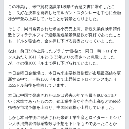
この株高は、米中貿易協議第1段階の合意文書に署名したこ
と、良好な決算を発表したモルガン・スタンレーを中心に金融
株が軒並み上昇していたことが背景となりました。
そして、同日発表された米国小売売上高、新規失業保険申請件
数とフィラデルフィア連銀製造業景気指数が良好であったこと
も、ドルを強含め、金を押し下げる要因となっていました。
なお、前日3.6%上昇したプラチナ価格は、同日一時トロイオ
ンスあたり1041ドルとほぼ3年ぶりの高さへと急騰しました
が、その後1000ドルまで押し下げられていました。
本日金曜日金相場は、本日も米主要株価指標が市場最高値を更
新する中で、一時1560ドルまで上昇後にトロイオンスあたり
1555ドル前後を推移しています。
本日は中国で発表されたGDPは過去30年でも最も低い6.1％と
いう水準であったものの、鉱工業生産や小売売上高などの経済
指標が市場予想を上回り、中国関連株が上昇していました。
しかし本日午後に発表された米鉱工業生産とロイター・ミシガ
ン大学消費者信頼感指数は予想を下回るものであったことか