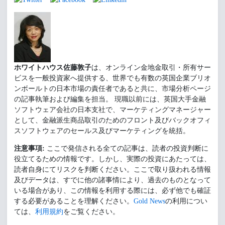
ホワイトハウス佐藤敦子
は、オンライン金地金取引・所有サー
ビスを一般投資家へ提供する、世界でも有数の英国企業ブリオ
ンボールトの日本市場の責任者であると共に、市場分析ページ
の記事執筆および編集を担当。 現職以前には、英国大手金融
ソフトウェア会社の日本支社で、マーケティングマネージャー
として、金融派生商品取引のためのフロント及びバックオフィ
スソフトウェアのセールス及びマーケティングを統括。
注意事項:
ここで発信される全ての記事は、読者の投資判断に
役立てるための情報です。しかし、実際の投資にあたっては、
読者自身にてリスクを判断ください。ここで取り扱われる情報
及びデータは、すでに他の諸事情により、過去のものとなって
いる場合があり、この情報を利用する際には、必ず他でも確証
する必要があることを理解ください。
Gold News
の利用につい
ては、
利用規約
をご覧ください。