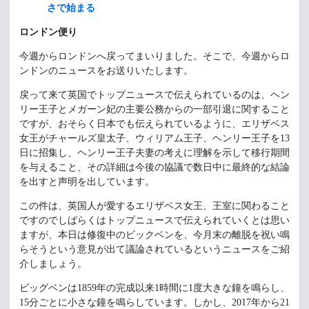
さで始まる
ロンドン便り
今週からロンドンへ戻ってまいりました。そこで、今週からロ
ンドンのニュースをお送りいたします。
戻って来て英国でトップニュースで伝えられているのは、ヘン
リー王子とメガーン妃の主要公務からの一部引退に関すること
ですが、おそらく日本でも伝えられているように、エリザベス
女王がチャールズ皇太子、ウィリアム王子、ヘンリー王子を13
日に招集し、ヘンリー王子夫妻の考えに理解を示して移行期間
を与えること、その詳細は今後の協議で数日中に最終的な結論
を出すと声明を出しています。
この件は、英国人が愛するエリザベス女王、王室に関わること
ですのでしばらくはトップニュースで伝えられていくとは思い
ますが、本日は修復中のビックベンを、今月末の離脱を祝い鳴
らそうという意見が出て議論されているというニュースをご紹
介しましょう。
ビッグベンは1859年の完成以来1時間に1度大きな鐘を鳴らし、
15分ごとに小さな鐘を鳴らしています。しかし、2017年から21