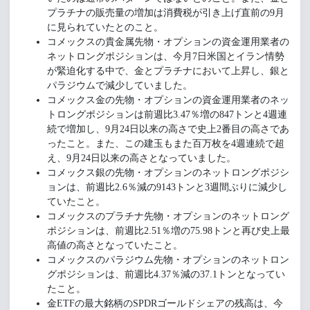
プラチナの販売量の増加は消費税が引き上げ直前の9月
に見られていたとのこと。
コメックスの貴金属先物・オプションの資金運用業者の
ネットロングポジションは、今月7日米国とイラン情勢
が緊迫化する中で、金とプラチナにおいて上昇し、銀と
パラジウムで減少していました。
コメックス金の先物・オプションの資金運用業者のネッ
トロングポジションは前週比3.47％増の847トンと4週連
続で増加し、9月24日以来の高さで史上2番目の高さであ
ったこと。また、この建玉もまた百万枚を4週連続で超
え、9月24日以来の高さとなっていました。
コメックス銀の先物・オプションのネットロングポジシ
ョンは、前週比2.6％減の9143トンと3週間ぶりに減少し
ていたこと。
コメックスのプラチナ先物・オプションのネットロング
ポジションは、前週比2.51％増の75.98トンと再び史上最
高値の高さとなっていたこと。
コメックスのパラジウム先物・オプションのネットロン
グポジションは、前週比4.37％減の37.1トンとなってい
たこと。
金ETFの最大銘柄のSPDRゴールドシェアの残高は、今