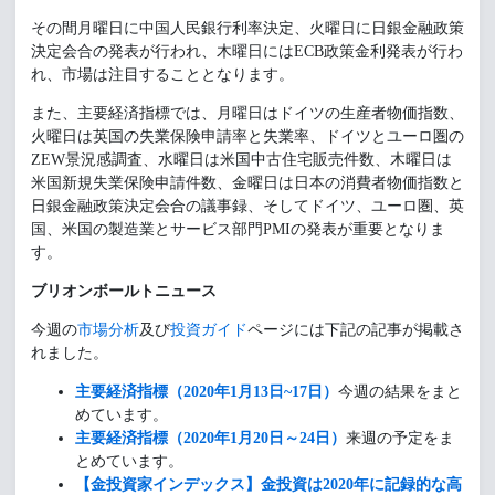
その間月曜日に中国人民銀行利率決定、火曜日に日銀金融政策
決定会合の発表が行われ、木曜日にはECB政策金利発表が行わ
れ、市場は注目することとなります。
また、主要経済指標では、月曜日はドイツの生産者物価指数、
火曜日は英国の失業保険申請率と失業率、ドイツとユーロ圏の
ZEW景況感調査、水曜日は米国中古住宅販売件数、木曜日は
米国新規失業保険申請件数、金曜日は日本の消費者物価指数と
日銀金融政策決定会合の議事録、そしてドイツ、ユーロ圏、英
国、米国の製造業とサービス部門PMIの発表が重要となりま
す。
ブリオンボールトニュース
今週の
市場分析
及び
投資ガイド
ページには下記の記事が掲載さ
れました。
主要経済指標（
2020年1月13日~17日）
今週の結果をまと
めています。
主要経済指標（2020年1月20日～24日）
来週の予定をま
とめています。
【金投資家インデックス】金投資は
2020年に記録的な高