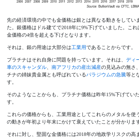
先の経済環境の中でも金価格は銀とは異なる動きをしてい
た。銀価格はドル建てで2018年に9%下げていました。これ
金価格の4倍を超える下げとなります。
それは、銀の用途は大部分は
工業用
であることからです。
プラチナはそれ自身に問題を持っています。それは、
ディ
車のスキャンダル
、
南アフリカの産出減産
の見込みの無さ
チナの姉妹貴金属とも呼ばれている
パラジウムの急騰
等と
す。
そのようなことからも、プラチナ価格は昨年15%下げてい
す。
これらの価格からも、工業用途としてこれらのメタルを使
の動きが年初より年末にかけて衰えていたことが分かりま
それに対し、堅固な金価格には2018年の地政学リスクの高