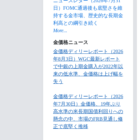
ニュースレター（2026年7月31
日）FOMC通過後も底堅さを維
持する金市場、歴史的な長期金
利高との綱引き続く
More...
金価格ニュース
金価格ディリーレポート（2026
年8月3日）WGC最新レポート
で中銀の上期金購入が2022年以
来の低水準、金価格は上げ幅を
失う
金価格ディリーレポート（2026
年7月30日）金価格、19年ぶり
高水準の米長期国債利回りへの
懸念の中、市場のFRB見通し修
正で底堅く推移