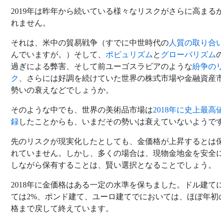
2019年は昨年から続いている様々なリスクがさらに高まる
れません。
それは、米中の貿易戦争（すでに中世時代の
人質の取り合
んでいますが。）そして、
ポピュリズム
と
グローバリズム
過ぎによる弊害、そして前ユーゴスラビアのような
紛争の
ク
、さらには好調を続けていた世界の株式市場や金融資産
勢いの衰えなどでしょうか。
そのような中でも、世界の美術品市場は
2018年に史上最高
録
したことからも、いまだその勢いは衰えていないようで
先のリスクが現実化したとしても、金価格が上昇するとは
れていません。しかし、多くの場合は、現物金地金を安全
しながら保有することは、賢い選択となることでしょう。
2018年に金価格はある一定の水準を保ちました。ドル建て
ては2%、ポンド建て、ユーロ建てでにおいては、ほぼ年初
格まで戻して終えています。