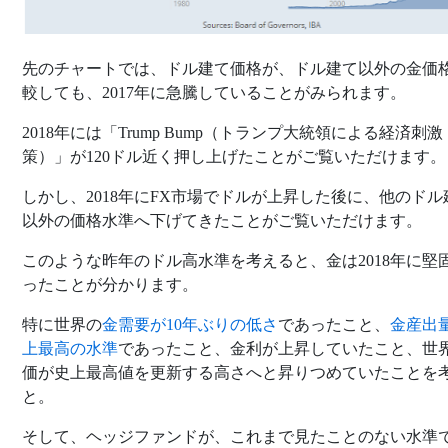
先のチャートでは、ドル建て価格が、ドル建て以外の金価
較しても、2017年に急騰していることがみられます。
2018年には「Trump Bump（トランプ大統領による経済刺激
策）」が120ドル近く押し上げたことがご覧いただけます。
しかし、2018年にFX市場でドルが上昇した後に、他のドル
以外の価格水準へ下げてきたことがご覧いただけます。
このような昨年のドル高水準を考えると、金は2018年に堅
ったことが分かります。
特に世界の
金需要が10年ぶりの低さ
であったこと、
金産出
上最高の水準
であったこと、金利が上昇していたこと、世
価が史上最高値を更新する高さへと昇りつめていたことを
と。
そして、ヘッジファンドが、これまで見たことのない水準