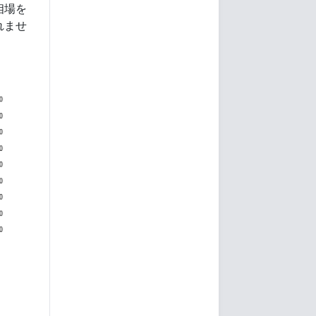
相場を
れませ