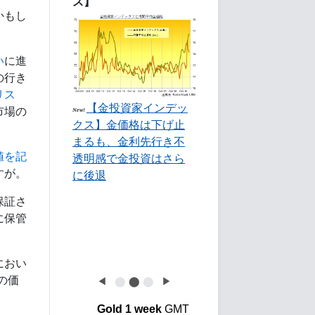
ス】
かもし
い
に進
の行き
リス
【金投資家インデッ
市場の
New!
クス】金価格は下げ止
まるも、金利先行き不
値を記
透明感で金投資はさら
すが。
に後退
保証さ
に保管
におい
の価
◀
⬤
⬤
⬤
▶
Gold 1 week
GMT