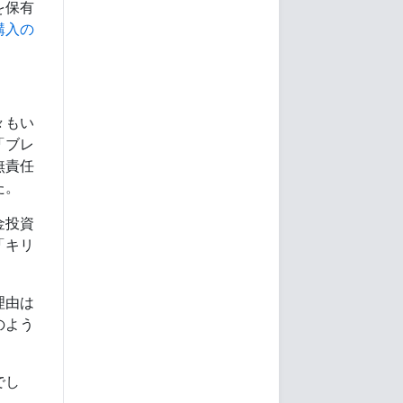
を保有
購入の
々もい
「ブレ
無責任
た。
金投資
「キリ
理由は
のよう
でし