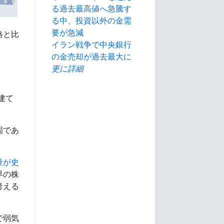
る過去最高値へ急騰す
る中、投資以外の金需
要が急減
格と比
イラン戦争で中央銀行
の金売却が過去最大に
更に詳細
建て
固であ
量が史
界の株
考える
で弱気