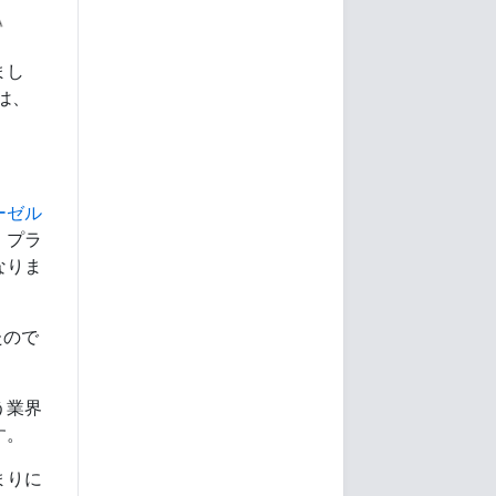
まし
は、
ーゼル
、プラ
なりま
たので
う業界
す。
まりに