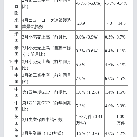
ー
2月鉱工業生産（前年同月
-6.7% (-6.6%)
-5.7%
-6.4%
ロ
比）
圏
米
4月ニューヨーク連銀製造
-20.9
-7.0
-14.3
国
業景気指数
米
3月小売売上高（前月比）
0.6% (0.9%)
0.3%
0.7%
国
米
3月小売売上高（自動車除
0.3% (0.6%)
0.4%
1.1%
国
く：前月比）
16
中
3月小売売上高（前年同月
5.5％
4.6%
3.1%
日
国
比）
中
3月鉱工業生産（前年同月
7.0％
6.0%
4.5%
国
比）
中
第1四半期GDP（前期比）
1.0％ (1.2%)
1.4%
1.6%
国
中
第1四半期GDP（前年同期
5.2％
4.6%
5.3%
国
比）
英
1.68万件 (0.41
1.09
3月失業保険申請件数
国
万件)
万件
英
3月失業率（ILO方式）
3.9％ (4.0%)
4.0%
4.2%
国