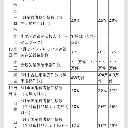
圏
ユ
ー
3月消費者物価指数（コ
2.9％
2.9%
2.9%
ロ
ア：前年同月比）
圏
米
米地区連銀経済報告（ベー
要旨は下記を
国
ジュブック）
参照
18
米
4月フィラデルフィア連銀
3.2
-1.5
15.5
日
国
製造業景気指数
米
21.1万件（21.2
21.5
21.2
新規失業保険申請件数
国
万件）
万件
万件
米
3月中古住宅販売件数（年
420万
419万
438万件
国
率換算件数）
件
件
19
日
3月全国消費者物価指数
2.8％
2.8％
2.7%
日
本
（前年同月比）
3月全国消費者物価指数
日
（生鮮食料品除く：前年同
2.8％
2.6%
2.6%
本
月比）
3月全国消費者物価指数
日
（生鮮食料品とエネルギー
3.2％
3.0%
2.9%