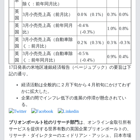
本
除く：前年同月比）
英
3月小売売上高（前月比）
0.0％（0.1%）
0.3%
0.0%
国
英
3月小売売上高（前年同月
‐0.4％
1.0%
0.8%
国
比）
（-0.3%）
英
3月小売売上高（自動車除
0.2％（0.3％）
0.3％
-0.3％
国
く：前月比）
英
3月小売売上高（自動車除
‐0.5％
0.9%
0.4%
国
く：前年同月比）
（-0.4%）
17日発表の米地区連銀経済報告（ベージュブック）の要旨は下
記の通り。
経済活動は全般的に２月下旬から４月初旬にかけてわず
かに拡大した。
企業の間でインフレ低下の進展の停滞が懸念されてい
る。
ブリオンボールト社のリサーチ部門
は、オンライン金取引所有
サービスを提供する世界有数の英国企業ブリオンボールトの、
リサーチ・ダイレクターのエィドリアン・アッシュ、日本市場