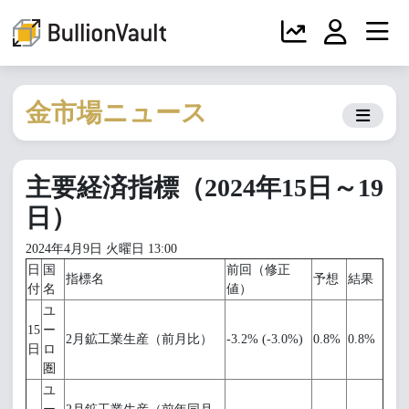
金市場ニュース
主要経済指標（2024年15日～19
日）
2024年4月9日 火曜日 13:00
日
国
前回（修正
指標名
予想
結果
付
名
値）
ユ
15
ー
2月鉱工業生産（前月比）
-3.2% (-3.0%)
0.8%
0.8%
日
ロ
圏
ユ