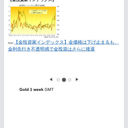
【金投資家インデックス】金価格は下げ止まるも、
New!
金利先行き不透明感で金投資はさらに後退
◀
⬤
⬤
⬤
▶
Gold 1 week
GMT