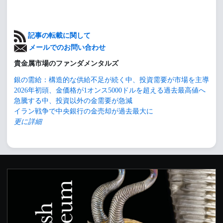
記事の転載に関して
メールでのお問い合わせ
貴金属市場のファンダメンタルズ
銀の需給：構造的な供給不足が続く中、投資需要が市場を主導
2026年初頭、金価格が1オンス5000ドルを超える過去最高値へ
急騰する中、投資以外の金需要が急減
イラン戦争で中央銀行の金売却が過去最大に
更に詳細