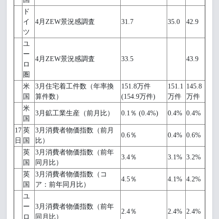
ド
イ
4月ZEW景況感調査
31.7
35.0
42.9
ツ
ユ
ー
4月ZEW景況感調査
33.5
43.9
ロ
圏
米
3月住宅着工件数（年率換
151.8万件
151.1
145.8
国
算件数）
(154.9万件)
万件
万件
米
3月鉱工業生産（前月比）
0.1％ (0.4%)
0.4%
0.4%
国
17
英
3月消費者物価指数（前月
0.6％
0.4%
0.6%
日
国
比）
英
3月消費者物価指数（前年
3.4％
3.1%
3.2%
国
同月比）
英
3月消費者物価指数（コ
4.5％
4.1%
4.2%
国
ア：前年同月比）
ユ
ー
3月消費者物価指数（前年
2.4％
2.4%
2.4%
ロ
同月比）