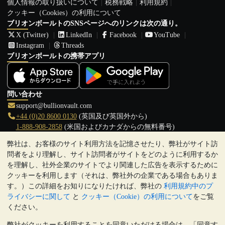
個人情報の取り扱いについて
税務戦略
利用規約
クッキー（Cookies）の利用について
ブリオンボールトのSNSページへのリンクは次の通り。
X (Twitter)
LinkedIn
Facebook
YouTube
Instagram
Threads
ブリオンボールトの携帯アプリ
問い合わせ
support@bullionvault.com
+44 (0)20 8600 0130
(英国及び英国外から)
1-888-908-2858
(米国およびカナダからの無料番号)
弊社は、お客様のサイト利用方法を記憶させたり、弊社がサイト訪
クリックして通話を開始
問者をより理解し、サイト訪問者がサイトをどのように利用するか
営業時間:
を理解し、社外企業のサイトでより関連した広告を表示するために
9:00～20:30 (英国), 月曜日から金曜日
クッキーを利用します（それは、弊社外の企業である場合もありま
17:00～2:30（日本時間）, 月曜日から金曜日
す。）この詳細をお知りになりたければ、弊社の
利用規約中のプ
Galmarley Ltd T/A BullionVault
ライバシーに関して
と
クッキー（Cookie）の利用について
をご覧
3 Shortlands (7th Floor)
ください。
Hammersmith
弊社がクッキーを利用することを同意いただける場合は、「同意す