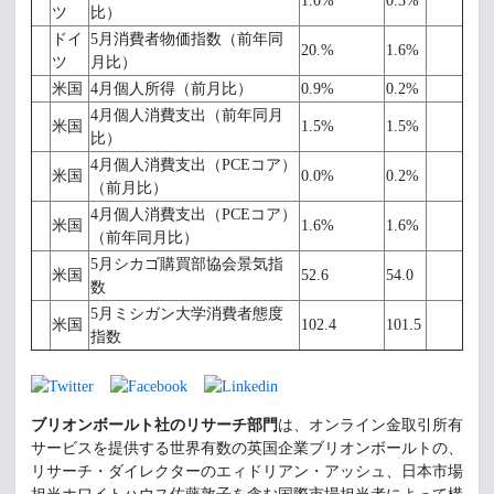
1.0%
0.3%
ツ
比）
ドイ
5月消費者物価指数（前年同
20.%
1.6%
ツ
月比）
米国
4月個人所得（前月比）
0.9%
0.2%
4月個人消費支出（前年同月
米国
1.5%
1.5%
比）
4月個人消費支出（PCEコア）
米国
0.0%
0.2%
（前月比）
4月個人消費支出（PCEコア）
米国
1.6%
1.6%
（前年同月比）
5月シカゴ購買部協会景気指
米国
52.6
54.0
数
5月ミシガン大学消費者態度
米国
102.4
101.5
指数
ブリオンボールト社のリサーチ部門
は、オンライン金取引所有
サービスを提供する世界有数の英国企業ブリオンボールトの、
リサーチ・ダイレクターのエィドリアン・アッシュ、日本市場