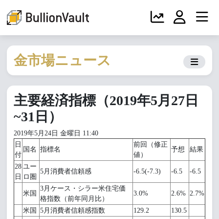
金市場ニュース
主要経済指標（2019年5月27日
~31日）
2019年5月24日 金曜日 11:40
日
前回（修正
国名
指標名
予想
結果
付
値）
28
ユー
5月消費者信頼感
-6.5(-7.3)
-6.5
-6.5
日
ロ圏
3月ケース・シラー米住宅価
米国
3.0%
2.6%
2.7%
格指数（前年同月比）
米国
5月消費者信頼感指数
129.2
130.5