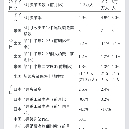
29
ドイ
-0.7
6万
5月失業者数（前月比）
-1.2万人
日
ツ
万人
人
ドイ
5月失業率
4.9%
4.9%
5.0%
ツ
5月リッチモンド連銀製造業
米国
3
7
5
指数
30
第1四半期GDP（前期比年
米国
3.2%
3.1%
3.1%
日
率）
第1四半期GDP個人消費（前
米国
1.2%
1.2%
1.3%
期比）
米国
第1四半期コアPCE(前期比）
1.3%
1.3%
1.0%
21.1万人
21.5
21.5
米国
新規失業保険申請件数
(21.2万人）
万人
万人
31
日本
4月失業率
2.5%
2.4%
日
日本
4月鉱工業生産（前月比）
-0.6%
0.2%
4月鉱工業生産（前年同月
日本
-4.3%
-1.6%
比）
中国
5月製造業PMI
50.1
ドイ
5月消費者物価指数（前月