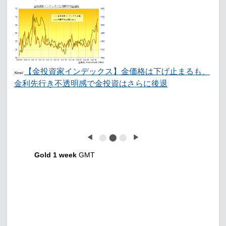
【金投資家インデックス】金価格は下げ止まるも、
New!
金利先行き不透明感で金投資はさらに後退
◀
⬤
⬤
⬤
▶
Gold 1 week
GMT