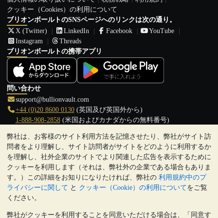
クッキー（Cookies）の利用について
ブリオンボールトのSNSページへのリンクは次の通り。
X (Twitter)
LinkedIn
Facebook
YouTube
Instagram
Threads
ブリオンボールトの携帯アプリ
問い合わせ
support@bullionvault.com
+44 (0)20 8600 0130
(英国及び英国外から)
1-888-908-2858
(米国およびカナダからの無料番号)
弊社は、お客様のサイト利用方法を記憶させたり、弊社がサイト訪
クリックして通話を開始
問者をより理解し、サイト訪問者がサイトをどのように利用するか
営業時間:
を理解し、社外企業のサイトでより関連した広告を表示するために
9:00～20:30 (英国), 月曜日から金曜日
クッキーを利用します（それは、弊社外の企業である場合もありま
17:00～2:30（日本時間）, 月曜日から金曜日
す。）この詳細をお知りになりたければ、弊社の
利用規約中のプ
Galmarley Ltd T/A BullionVault
ライバシーに関して
と
クッキー（Cookie）の利用について
をご覧
3 Shortlands (7th Floor)
ください。
Hammersmith
弊社がクッキーを利用することを同意いただける場合は、「同意す
London