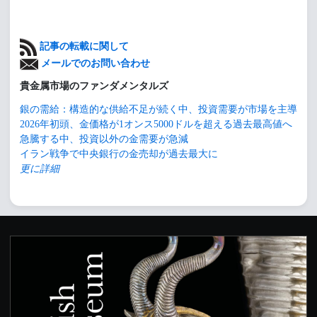
記事の転載に関して
メールでのお問い合わせ
貴金属市場のファンダメンタルズ
銀の需給：構造的な供給不足が続く中、投資需要が市場を主導
2026年初頭、金価格が1オンス5000ドルを超える過去最高値へ
急騰する中、投資以外の金需要が急減
イラン戦争で中央銀行の金売却が過去最大に
更に詳細