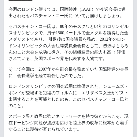
今週のロンドン便りでは、国際陸連（IAAF）で今週会長に選
出されたセバスチャン・コー氏についてお届けしましょう。
セバスチャン・コー氏は、80年のモスクワと84年のロサンゼル
スオリンピックで、男子1500メートルで金メダルを獲得した金
メダリストであり、 引退後は国会議員を務め、2012年のロン
ドンオリンピックの大会組織委員会会長として、誘致はもちろ
んのこと大会を成功に導き、その組織運営の能力も高 く評価
されている、英国スポーツ界を代表する人物です。
そして今回は、2007年から副会長を務めていた国際陸運の会長
に、会長選挙を経て就任したのでした。
ロンドンオリンピックの開会式用に準備された、ジェームズ・
ボンドが登場する短編のフィルムに、エリザベス女王がゲスト
出演することを可能としたのも、このセバスチャン・コー氏と
のこと。
スポーツ界と政界に強いネットワークを持つ彼だからこそ、現
在ドーピング問題が波紋を広げる陸上界の改革に根本から着手
することに期待が寄せられています。