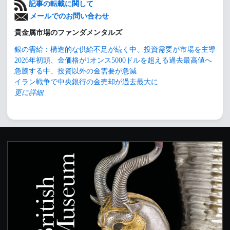
記事の転載に関して
メールでのお問い合わせ
貴金属市場のファンダメンタルズ
銀の需給：構造的な供給不足が続く中、投資需要が市場を主導
2026年初頭、金価格が1オンス5000ドルを超える過去最高値へ
急騰する中、投資以外の金需要が急減
イラン戦争で中央銀行の金売却が過去最大に
更に詳細