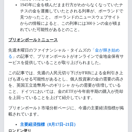
1945年に金を積んだまま行方がわからなくなっていたナ
チスの金を運搬していたとされる列車が、ポーランドで
見つかったこと。 ポーランドのニュースウェブサイト
からの情報によると、この列車には300トンの金が積ま
れていた可能性があるとのこと。
ブリオンボールトニュース
先週木曜日のファイナンシャル・タイムズの
「金が輝き始め
る
」の記事で、ブリオンボールトがオンラインで金地金保有サ
ービスを提供していることが取り上げられました。
この記事では、先週の人民元切り下げがFRBによる金利引き上
げも遅らせる可能性があるとし、個人投資家の金の需要の高さ
を、英国王立造幣局へのギリシャ からの需要が倍増している
こと、ドイツにおいては、金のETFが今年前半期の購入が売却
を上回っていることを上げて紹介しています。
ブリオンボールト市場分析ページに、今週の主要経済指標が掲
載されています。
主要経済指標（8月17日~21日）
ロンドン便り