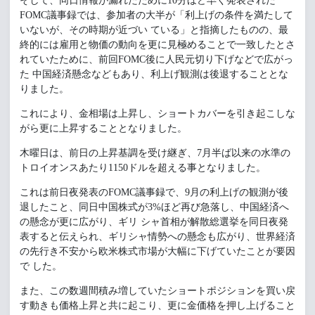
そして、同日情報が漏れたために10分ほど早く発表された
FOMC議事録では、参加者の大半が「利上げの条件を満たして
いないが、その時期が近づい ている」と指摘したものの、最
終的には雇用と物価の動向を更に見極めることで一致したとさ
れていたために、前回FOMC後に人民元切り下げなどで広がっ
た 中国経済懸念などもあり、利上げ観測は後退することとな
りました。
これにより、金相場は上昇し、ショートカバーを引き起こしな
がら更に上昇することとなりました。
木曜日は、前日の上昇基調を受け継ぎ、7月半ば以来の水準の
トロイオンスあたり1150ドルを超える事となりました。
これは前日夜発表のFOMC議事録で、9月の利上げの観測が後
退したこと、同日中国株式が3%ほど再び急落し、中国経済へ
の懸念が更に広がり、ギリ シャ首相が解散総選挙を同日夜発
表すると伝えられ、ギリシャ情勢への懸念も広がり、世界経済
の先行き不安から欧米株式市場が大幅に下げていたことが要因
で した。
また、この数週間積み増していたショートポジションを買い戻
す動きも価格上昇と共に起こり、更に金価格を押し上げること