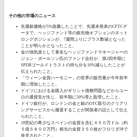
その他の市場のニュース
先週銀価格が5%急騰したことで、先週末発表のCFTCデ
ータで、ヘッジファンド等の銀先物オプションのネット
ロングポジションが、7週間ぶりにプラス数値となった
ことが明らかとなったこと。
金の強気派として著名なヘッジファンドマネージャーの
ジョン・ポールソン氏のファンド会社が、第2四半期に
SPDRゴールドトラストの持ち分を10%減らしたことが
伝えられたこと。
「ウィーン金貨ハーモニー」の世界の販売量が今年前半
期に増加したこと。
ドイツにおける金購入がギリシャ債務問題などからユー
ロの通貨安が生じ、前半期に50%増と急増したこと。
ドイツ銀行が、ロンドンの金と銀のOTC取引のクリアリ
ングサービスから撤退することが関係者の話として伝え
られたこと。
18世紀の希少なスペインの金貨を含む４５０万ドル（約
５億５８００万円）相当の金貨３５０枚がフロリダ沖で
発見されたこと。