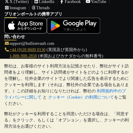
X (Twitter)
LinkedIn
Facebook
YouTube
Instagram
Threads
ブリオンボールトの携帯アプリ
問い合わせ
support@bullionvault.com
+44 (0)20 8600 0130
(英国及び英国外から)
1-888-908-2858
(米国およびカナダからの無料番号)
弊社は、お客様のサイト利用方法を記憶させたり、弊社がサイト訪
クリックして通話を開始
問者をより理解し、サイト訪問者がサイトをどのように利用するか
営業時間:
を理解し、社外企業のサイトでより関連した広告を表示するために
9:00～20:30 (英国), 月曜日から金曜日
クッキーを利用します（それは、弊社外の企業である場合もありま
17:00～2:30（日本時間）, 月曜日から金曜日
す。）この詳細をお知りになりたければ、弊社の
利用規約中のプ
Galmarley Ltd T/A BullionVault
ライバシーに関して
と
クッキー（Cookie）の利用について
をご覧
3 Shortlands (7th Floor)
ください。
Hammersmith
弊社がクッキーを利用することを同意いただける場合は、「同意す
London
る」をクリック、もしくは「オプション」を選択し、クッキーの利
W6 8DA
用方法をお選びください。
United Kingdom