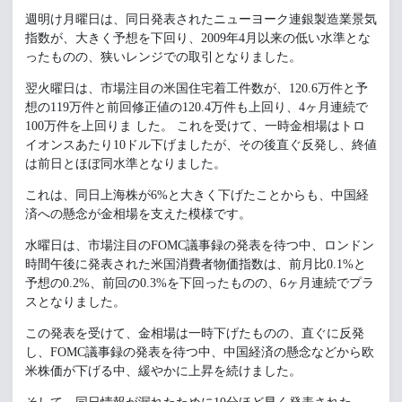
週明け月曜日は、同日発表されたニューヨーク連銀製造業景気
指数が、大きく予想を下回り、2009年4月以来の低い水準とな
ったものの、狭いレンジでの取引となりました。
翌火曜日は、市場注目の米国住宅着工件数が、120.6万件と予
想の119万件と前回修正値の120.4万件も上回り、4ヶ月連続で
100万件を上回りま した。 これを受けて、一時金相場はトロ
イオンスあたり10ドル下げましたが、その後直ぐ反発し、終値
は前日とほぼ同水準となりました。
これは、同日上海株が6%と大きく下げたことからも、中国経
済への懸念が金相場を支えた模様です。
水曜日は、市場注目のFOMC議事録の発表を待つ中、ロンドン
時間午後に発表された米国消費者物価指数は、前月比0.1%と
予想の0.2%、前回の0.3%を下回ったものの、6ヶ月連続でプラ
スとなりました。
この発表を受けて、金相場は一時下げたものの、直ぐに反発
し、FOMC議事録の発表を待つ中、中国経済の懸念などから欧
米株価が下げる中、緩やかに上昇を続けました。