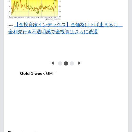
【金投資家インデックス】金価格は下げ止まるも、
New!
金利先行き不透明感で金投資はさらに後退
◀
⬤
⬤
⬤
▶
Gold 1 week
GMT