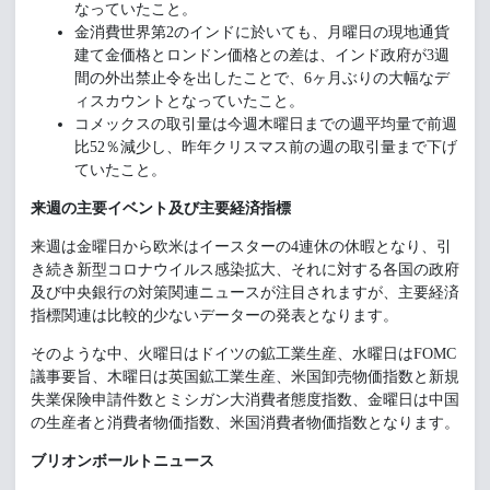
なっていたこと。
金消費世界第2のインドに於いても、月曜日の現地通貨
建て金価格とロンドン価格との差は、インド政府が3週
間の外出禁止令を出したことで、6ヶ月ぶりの大幅なデ
ィスカウントとなっていたこと。
コメックスの取引量は今週木曜日までの週平均量で前週
比52％減少し、昨年クリスマス前の週の取引量まで下げ
ていたこと。
来週の主要イベント及び主要経済指標
来週は金曜日から欧米はイースターの4連休の休暇となり、引
き続き新型コロナウイルス感染拡大、それに対する各国の政府
及び中央銀行の対策関連ニュースが注目されますが、主要経済
指標関連は比較的少ないデーターの発表となります。
そのような中、火曜日はドイツの鉱工業生産、水曜日はFOMC
議事要旨、木曜日は英国鉱工業生産、米国卸売物価指数と新規
失業保険申請件数とミシガン大消費者態度指数、金曜日は中国
の生産者と消費者物価指数、米国消費者物価指数となります。
ブリオンボールトニュース