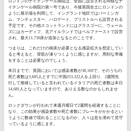
ロンドンのナイチンゲール病院は、全国に設営される同様なナ
イチンゲール病院の第一号であり、今後英国全土にロンドンの
ように展示場を利用して、イングランド地区ではバーミンガ
ム、マンチェスター、ハロゲート、ブリストルへも設営される
予定です。その他スコットランドにはグラスゴーに、ウェール
ズにはカーディフ、北アイルランドではベルファーストで設営
され、最大11,730床が追加となるとのことです。
つまりは、これだけの病床が必要となる感染拡大を想定してい
ると考えると、背筋が凍りつくように感じますが、周到な準備
をすることは必要なのでしょう。
本日までで、英国においては感染者数が38,169で、そのうちの
死亡者数は3,605人とすでに中国の3,322人を上回り、2週間先
行して推移していると言われているイタリアの死亡者数は本日
14,681人となっていますので、ありえる数なのかもしれませ
ん。
ロックダウンが行われて来週月曜日で2週間を経過することに
なり、この効果が感染者数や死亡者数にブレーキがかかるとい
うように数値で現れることになるのか、人々は息を潜めて見守
っているように感じます。