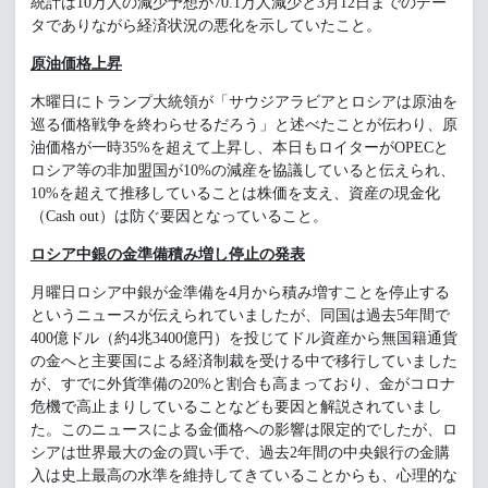
統計は10万人の減少予想が70.1万人減少と3月12日までのデー
タでありながら経済状況の悪化を示していたこと。
原油価格上昇
木曜日にトランプ大統領が「サウジアラビアとロシアは原油を
巡る価格戦争を終わらせるだろう」と述べたことが伝わり、原
油価格が一時35%を超えて上昇し、本日もロイターがOPECと
ロシア等の非加盟国が10%の減産を協議していると伝えられ、
10%を超えて推移していることは株価を支え、資産の現金化
（Cash out）は防ぐ要因となっていること。
ロシア中銀の金準備積み増し停止の発表
月曜日ロシア中銀が金準備を4月から積み増すことを停止する
というニュースが伝えられていましたが、同国は過去5年間で
400億ドル（約4兆3400億円）を投じてドル資産から無国籍通貨
の金へと主要国による経済制裁を受ける中で移行していました
が、すでに外貨準備の20%と割合も高まっており、金がコロナ
危機で高止まりしていることなども要因と解説されていまし
た。このニュースによる金価格への影響は限定的でしたが、ロ
シアは世界最大の金の買い手で、過去2年間の中央銀行の金購
入は史上最高の水準を維持してきていることからも、心理的な