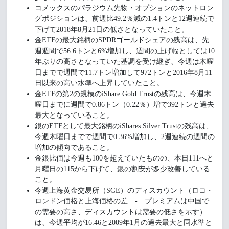
コメックスのパラジウム先物・オプションのネットロン
グポジションは、前週比49.2％減の1.4トンと12週連続で
下げて2018年8月21日の低さとなっていたこと。
金ETFの最大銘柄のSPDRゴールドシェアの残高は、先
週週間で56.6トンと6%増加し、週間の上げ幅としては10
年ぶりの高さとなっていた基調を受け継ぎ、今週は木曜
日までで週間で11.7トン増加して972トンと2016年8月11
日以来の高い水準へ上昇していたこと。
金ETFの第2の規模のiShare Gold Trustの残高は、今週木
曜日までに週間で0.86トン（0.22％）増で392トンと過去
最大となっていること。
銀のETFとして最大銘柄のiShares Silver Trustの残高は、
今週木曜日までで週間で0.36%増加し、2週連続の週間の
増加の傾向であること。
金銀比価は今週も100を超えていたものの、本日111へと
月曜日の115から下げて、銀の割安が多少改善している
こと。
今週上海黄金交易所（SGE）のディスカウント（ロコ・
ロンドン価格と上海価格の差 - プレミアムは中国で
の需要の高さ、ディスカウントは需要の低さを示す）
は、今週平均が16.46と2009年1月の過去最大と同水準と