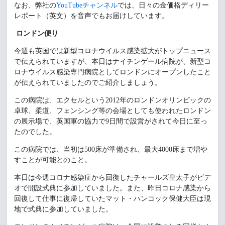
なお、弊社の
YouTubeチャンネル
では、日々の金価格ディリー
レポート（英文）を音声でもお届けしています。
ロンドン便り
今週も英国では新型コロナウイルス感染拡大がトップニュース
で伝えられていますが、本日はナイチンゲール病院が、新型コ
ロナウイルス感染専門病院としてロンドンにオープンしたこと
が伝えられていましたのでご紹介しましょう。
この病院は、エクセルという2012年のロンドンオリンピックの
卓球、柔道、フェンシング等の会場としても使われたロンドン
の展示場で、英国軍の協力で9日間で設営がされて今日に至っ
たのでした。
この病院では、当初は500床が準備され、最大4000床まで増や
すことが可能とのこと。
本日は今週コロナ感染症から回復したチャールズ皇太子がビデ
オで開設式典に参加していました。また、昨日コロナ感染から
回復して仕事に復帰していたマット・ハンコック保健大臣は現
地で式典に参加していました。