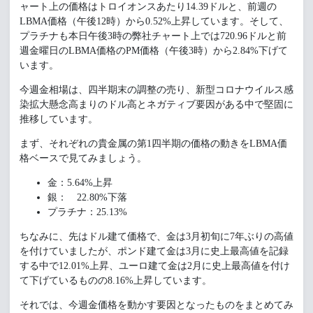
ャート上の価格はトロイオンスあたり14.39ドルと、前週の
LBMA価格（午後12時）から0.52%上昇しています。そして、
プラチナも本日午後3時の弊社チャート上では720.96ドルと前
週金曜日のLBMA価格のPM価格（午後3時）から2.84%下げて
います。
今週金相場は、四半期末の調整の売り、新型コロナウイルス感
染拡大懸念高まりのドル高とネガティブ要因がある中で堅固に
推移しています。
まず、それぞれの貴金属の第1四半期の価格の動きをLBMA価
格ベースで見てみましょう。
金：5.64%上昇
銀： 22.80%下落
プラチナ：25.13%
ちなみに、先はドル建て価格で、金は3月初旬に7年ぶりの高値
を付けていましたが、ポンド建て金は3月に史上最高値を記録
する中で12.01%上昇、ユーロ建て金は2月に史上最高値を付け
て下げているものの8.16%上昇しています。
それでは、今週金価格を動かす要因となったものをまとめてみ