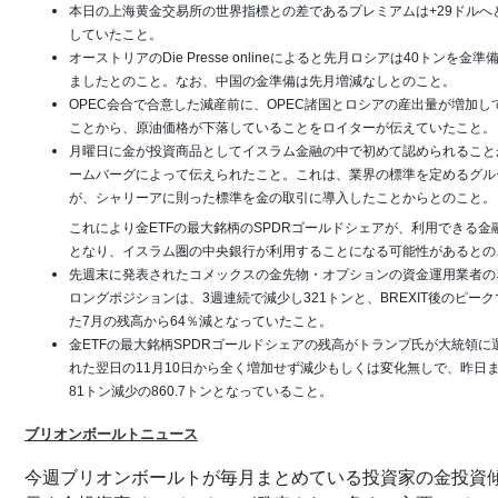
本日の上海黄金交易所の世界指標との差であるプレミアムは+29ドルへ
していたこと。
オーストリアのDie Presse onlineによると先月ロシアは40トンを金準
ましたとのこと。なお、中国の金準備は先月増減なしとのこと。
OPEC会合で合意した減産前に、OPEC諸国とロシアの産出量が増加し
ことから、原油価格が下落していることをロイターが伝えていたこと。
月曜日に金が投資商品としてイスラム金融の中で初めて認められること
ームバーグによって伝えられたこと。これは、業界の標準を定めるグル
が、シャリーアに則った標準を金の取引に導入したことからとのこと。
これにより金ETFの最大銘柄のSPDRゴールドシェアが、利用できる金
となり、イスラム圏の中央銀行が利用することになる可能性があるとの
先週末に発表されたコメックスの金先物・オプションの資金運用業者の
ロングポジションは、3週連続で減少し321トンと、BREXIT後のピー
た7月の残高から64％減となっていたこと。
金ETFの最大銘柄SPDRゴールドシェアの残高がトランプ氏が大統領に
れた翌日の11月10日から全く増加せず減少もしくは変化無しで、昨日
81トン減少の860.7トンとなっていること。
ブリオンボールトニュース
今週ブリオンボールトが毎月まとめている投資家の金投資