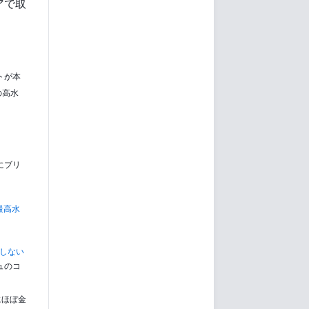
アで取
トが本
の高水
」
にブリ
最高水
しない
ュのコ
にほぼ金