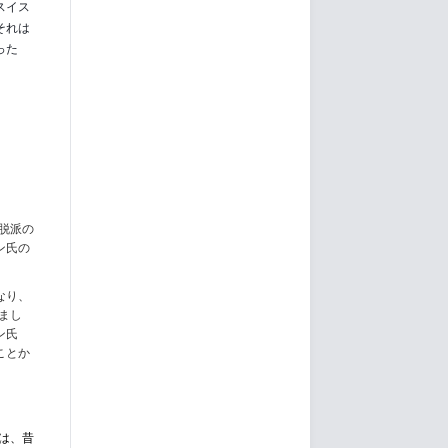
スイス
それは
った
脱派の
ン氏の
なり、
まし
ン氏
ことか
は、昔