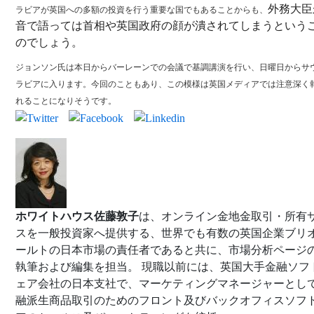
外務大臣
ラビアが英国への多額の投資を行う重要な国でもあることからも、
音で語っては首相や英国政府の顔が潰されてしまうという
のでしょう。
ジョンソン氏は本日からバーレーンでの会議で基調講演を行い、日曜日からサ
ラビアに入ります。今回のこともあり、この模様は英国メディアでは注意深く
れることになりそうです。
ホワイトハウス佐藤敦子
は、オンライン金地金取引・所有
スを一般投資家へ提供する、世界でも有数の英国企業ブリ
ールトの日本市場の責任者であると共に、市場分析ページ
執筆および編集を担当。 現職以前には、英国大手金融ソフ
ェア会社の日本支社で、マーケティングマネージャーとし
融派生商品取引のためのフロント及びバックオフィスソフ