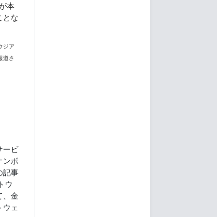
が本
ことな
ウジア
報道さ
サービ
オンボ
の記事
トウ
て、金
トウェ