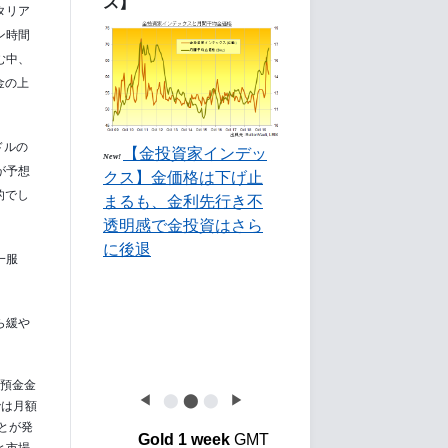
ス】
タリア
ン時間
む中、
金の上
ドルの
【金投資家インデッ
New!
が予想
クス】金価格は下げ止
的でし
まるも、金利先行き不
透明感で金投資はさら
に後退
一服
ら緩や
、預金金
◀
⬤
⬤
⬤
▶
では月額
ことが発
Gold 1 week
GMT