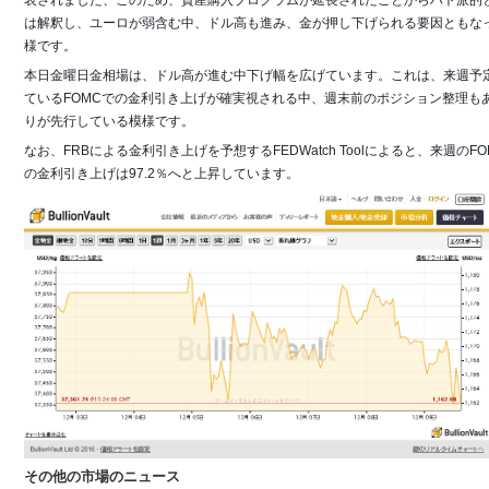
表されました、このため、資産購入プログラムが延長されたことからハト派的
は解釈し、ユーロが弱含む中、ドル高も進み、金が押し下げられる要因ともな
様です。
本日金曜日金相場は、ドル高が進む中下げ幅を広げています。これは、来週予
ているFOMCでの金利引き上げが確実視される中、週末前のポジション整理も
りが先行している模様です。
なお、FRBによる金利引き上げを予想するFEDWatch Toolによると、来週のFO
の金利引き上げは97.2％へと上昇しています。
その他の市場のニュース