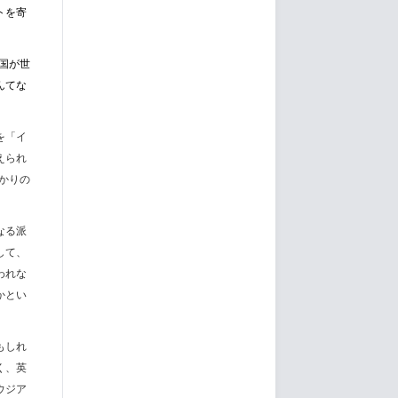
トを寄
国が世
んてな
を「イ
えられ
かりの
なる派
して、
われな
かとい
もしれ
く、英
ウジア