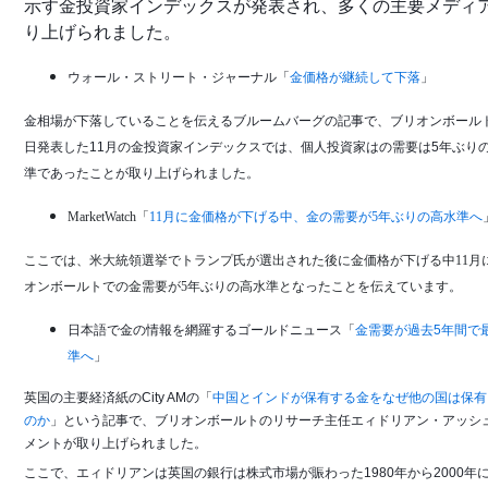
示す金投資家インデックスが発表され、多くの主要メディ
り上げられました。
ウォール・ストリート・ジャーナル「
金価格が継続して下落
」
金相場が下落していることを伝えるブルームバーグの記事で、ブリオンボール
日発表した11月の金投資家インデックスでは、個人投資家はの需要は5年ぶり
準であったことが取り上げられました。
MarketWatch「
11月に金価格が下げる中、金の需要が5年ぶりの高水準へ
ここでは、米大統領選挙でトランプ氏が選出された後に金価格が下げる中11月
オンボールトでの金需要が5年ぶりの高水準となったことを伝えています。
日本語で金の情報を網羅するゴールドニュース「
金需要が過去5年間で
準へ
」
英国の主要経済紙のCity AMの「
中国とインドが保有する金をなぜ他の国は保有
のか
」という記事で、ブリオンボールトのリサーチ主任エィドリアン・アッシ
メントが取り上げられました。
ここで、エィドリアンは英国の銀行は株式市場が賑わった1980年から2000年