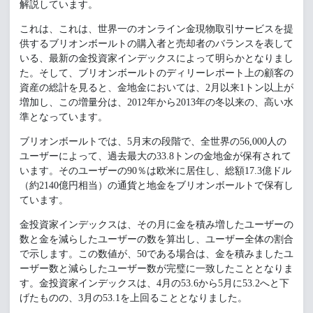
解説しています。
これは、これは、世界一のオンライン金現物取引サービスを提
供するブリオンボールトの購入者と売却者のバランスを表して
いる、最新の金投資家インデックスによって明らかとなりまし
た。そして、ブリオンボールトのディリーレポート上の顧客の
資産の総計を見ると、金地金においては、2月以来1トン以上が
増加し、この増量分は、2012年から2013年の冬以来の、高い水
準となっています。
ブリオンボールトでは、5月末の段階で、全世界の56,000人の
ユーザーによって、過去最大の33.8トンの金地金が保有されて
います。そのユーザーの90％は欧米に居住し、総額17.3億ドル
（約2140億円相当）の通貨と地金をブリオンボールトで保有し
ています。
金投資家インデックスは、その月に金を積み増したユーザーの
数と金を減らしたユーザーの数を算出し、ユーザー全体の割合
で示します。この数値が、50である場合は、金を積みましたユ
ーザー数と減らしたユーザー数が完璧に一致したこととなりま
す。金投資家インデックスは、4月の53.6から5月に53.2へと下
げたものの、3月の53.1を上回ることとなりました。