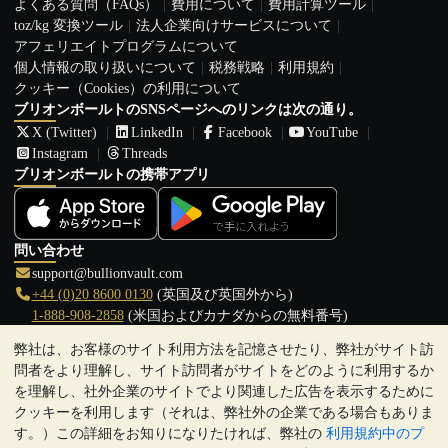
よくある質問（FAQs）
費用について
費用計算ツール
toz/kg 変換ツール
法人企業向けサービスについて
アフェリエイトプログラムについて
個人情報の取り扱いについて
税務戦略
利用規約
クッキー（Cookies）の利用について
ブリオンボールトのSNSページへのリンクは次の通り。
X (Twitter)
LinkedIn
Facebook
YouTube
Instagram
Threads
ブリオンボールトの携帯アプリ
問い合わせ
support@bullionvault.com
+44 (0)20 8600 0130
(英国及び英国外から)
1-888-908-2858
(米国およびカナダからの無料番号)
弊社は、お客様のサイト利用方法を記憶させたり、弊社がサイト訪
クリックして通話を開始
問者をより理解し、サイト訪問者がサイトをどのように利用するか
営業時間:
を理解し、社外企業のサイトでより関連した広告を表示するために
9:00～20:30 (英国), 月曜日から金曜日
クッキーを利用します（それは、弊社外の企業である場合もありま
17:00～2:30（日本時間）, 月曜日から金曜日
す。）この詳細をお知りになりたければ、弊社の
利用規約中のプ