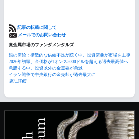
記事の転載に関して
メールでのお問い合わせ
貴金属市場のファンダメンタルズ
銀の需給：構造的な供給不足が続く中、投資需要が市場を主導
2026年初頭、金価格が1オンス5000ドルを超える過去最高値へ
急騰する中、投資以外の金需要が急減
イラン戦争で中央銀行の金売却が過去最大に
更に詳細