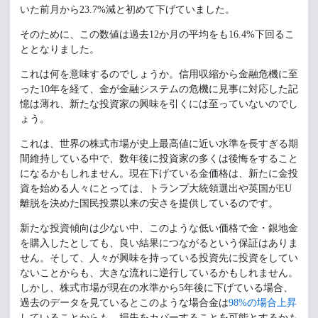
いた前月から23.7%減と初めて下げていました。
そのために、この数値は過去12か月の平均をも16.4%下回るこ
ととなりました。
これは何を意味するのでしょうか。信用収縮から金融危機に至
った10年を経て、金が金融システムの危機に見事に対応した記
憶は薄れ、新たな投資家の興味を引くには至っていないのでし
ょう。
これは、世界の株式市場が史上最高値に近い水準を長すぎる期
間維持している中で、数年後に投資家の多くは後悔をすること
になるかもしれません。現在下げている金価格は、新たに金投
資を始める人々にとっては、トランプ大統領選出や英国がEU
離脱を決めた国民投票以来の安さを提供しているのです。
新たな投資傾向は少ない中、このような低い価格で金・銀地金
を購入したとしても、良い結果につながるという保証はありま
せん。そして、人々が興味を持っている投資先に投資をしてい
ないことからも、大きな流れに逆行しているかもしれません。
しかし、株式市場が現在の水準から5年後に下げている場合、
過去のデータを見ているとこのような場合金は
98%の場合上昇
していることからも、損失をカバーすることを可能とするかも