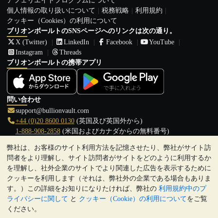
アフェリエイトプログラムについて
個人情報の取り扱いについて
税務戦略
利用規約
クッキー（Cookies）の利用について
ブリオンボールトのSNSページへのリンクは次の通り。
X (Twitter)
LinkedIn
Facebook
YouTube
Instagram
Threads
ブリオンボールトの携帯アプリ
問い合わせ
support@bullionvault.com
+44 (0)20 8600 0130
(英国及び英国外から)
1-888-908-2858
(米国およびカナダからの無料番号)
弊社は、お客様のサイト利用方法を記憶させたり、弊社がサイト訪
クリックして通話を開始
問者をより理解し、サイト訪問者がサイトをどのように利用するか
営業時間:
を理解し、社外企業のサイトでより関連した広告を表示するために
9:00～20:30 (英国), 月曜日から金曜日
クッキーを利用します（それは、弊社外の企業である場合もありま
17:00～2:30（日本時間）, 月曜日から金曜日
す。）この詳細をお知りになりたければ、弊社の
利用規約中のプ
Galmarley Ltd T/A BullionVault
ライバシーに関して
と
クッキー（Cookie）の利用について
をご覧
3 Shortlands (7th Floor)
ください。
Hammersmith