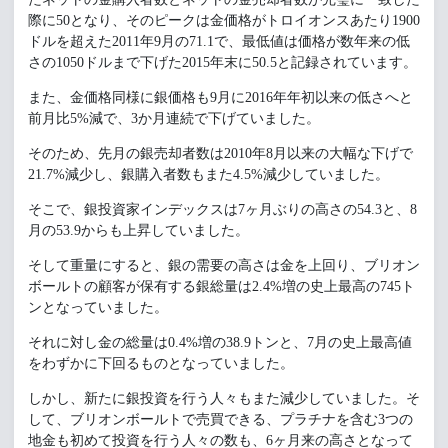
際に50となり、そのピークは金価格がトロイオンスあたり1900
ドルを超えた2011年9月の71.1で、最低値は価格が数年来の低
さの1050ドルまで下げた2015年末に50.5と記録されています。
また、金価格同様に銀価格も9月に2016年年初以来の低さへと
前月比5%減で、3か月連続で下げていました。
そのため、先月の銀売却者数は2010年8月以来の大幅な下げで
21.7%減少し、銀購入者数もまた4.5%減少していました。
そこで、銀投資家インデックスは7ヶ月ぶりの高さの54.3と、8
月の53.9からも上昇していました。
そして重量にすると、銀の需要の高さは金を上回り、ブリオン
ボールトの顧客が保有する銀総量は2.4%増の史上最高の745ト
ンとなっていました。
それに対し金の総量は0.4%増の38.9トンと、7月の史上最高値
をわずかに下回るものとなっていました。
しかし、新たに銀投資を行う人々もまた減少していました。そ
して、ブリオンボールトで売買できる、プラチナを含む3つの
地金も初めて投資を行う人々の数も、6ヶ月来の高さとなって