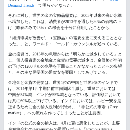
Demand Trends
」で明らかとなった。
それに対し、世界の金の宝飾品需要は、2005年以来の高い水準
へ増加した。これは、消費者が2013年を通した30%の価格の下
げ（昨春のみで25%）の機会を十分に利用したことから。
「経済環境が改善が、（宝飾品）の需要を更に支えることとな
った。」と、ワールド・ゴールド・カウンシルが述べている。
金の投資は、2013年の急増からは「明らかに減少している」と
し、個人投資家の金地金と金貨の需要の減少は、金価格が年初
の下げの1200ドルの水準を下回ることがなかったことへの失望
と、その主な需要国の通貨安を要因としてあげている。
金地金と金貨の需要は、世界1位の中国と世界2位のインドで
は、2014年第1四半期に前年同期比半減し、重量においては、
中国が54%減、インドが55%減となっている。評価額において
は共に60%以上下げている。インドにおいては、ルピー安を是
正するために金の輸入規制が行われ、「非公式の市場（Grey
market）」への流れを作ってしまったことが主要因。
インドの公式の金の輸入は、4月に更に悪化したことが、主要
金精錬会社のHeraeusからの最新レポート「Precious Metals