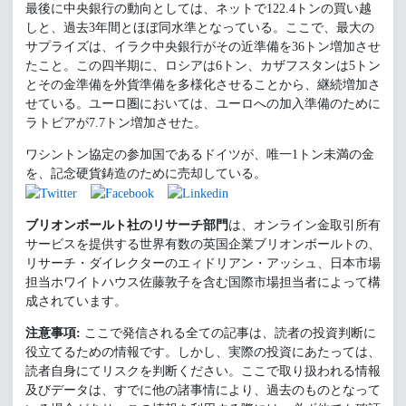
最後に中央銀行の動向としては、ネットで122.4トンの買い越
しと、過去3年間とほぼ同水準となっている。ここで、最大の
サプライズは、イラク中央銀行がその近準備を36トン増加させ
たこと。この四半期に、ロシアは6トン、カザフスタンは5トン
とその金準備を外貨準備を多様化させることから、継続増加さ
せている。ユーロ圏においては、ユーロへの加入準備のために
ラトビアが7.7トン増加させた。
ワシントン協定の参加国であるドイツが、唯一1トン未満の金
を、記念硬貨鋳造のために売却している。
ブリオンボールト社のリサーチ部門
は、オンライン金取引所有
サービスを提供する世界有数の英国企業ブリオンボールトの、
リサーチ・ダイレクターのエィドリアン・アッシュ、日本市場
担当ホワイトハウス佐藤敦子を含む国際市場担当者によって構
成されています。
注意事項:
ここで発信される全ての記事は、読者の投資判断に
役立てるための情報です。しかし、実際の投資にあたっては、
読者自身にてリスクを判断ください。ここで取り扱われる情報
及びデータは、すでに他の諸事情により、過去のものとなって