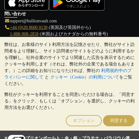
問い合わせ
support@bullionvault.com
+44 (0)20 8600 0130
(英国及び英国外から)
1-888-908-2858
(米国およびカナダからの無料番号)
弊社は、お客様のサイト利用方法を記憶させたり、弊社がサイト訪
クリックして通話を開始
問者をより理解し、サイト訪問者がサイトをどのように利用するか
営業時間:
を理解し、社外企業のサイトでより関連した広告を表示するために
9:00～20:30 (英国), 月曜日から金曜日
クッキーを利用します（それは、弊社外の企業である場合もありま
17:00～2:30（日本時間）, 月曜日から金曜日
す。）この詳細をお知りになりたければ、弊社の
利用規約中のプ
Galmarley Ltd T/A BullionVault
ライバシーに関して
と
クッキー（Cookie）の利用について
をご覧
3 Shortlands (7th Floor)
ください。
Hammersmith
弊社がクッキーを利用することを同意いただける場合は、「同意す
London
る」をクリック、もしくは「オプション」を選択し、クッキーの利
W6 8DA
用方法をお選びください。
United Kingdom
注:
貴金属の価値は下落することもあれば上昇することもありま
オプション
同意する
す。過去の傾向は、将来の価格の動きを保証するものではありませ
ん。BullionVaultのウェブサイト上、もしくはBullionVaultとのコミ
ュニケーション上のいかなる内容も、投資に関する助言ではありま
ブリオンボールト：金・銀・プラチナ・パラジウム価