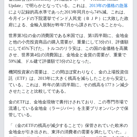
Update」で明らかとなっている。これは、
2013年の価格の急落
により記録的高水準であった2013年同月から74%減。これは、
今月インドの下院選挙でインド人民党（ＢＪＰ）に大敗した政
府による、金輸入規制が昨年7月から課されていることから。
世界第3位の金の消費国である米国では、第1四半期に、金地金
と他の小売投資商品の購入需要が、重量にして3分の1、評価額
にして45%下げた。トルコのリラ安は、この国の金価格を高騰
させ、世界第4位の消費国は、金地金と金貨の需要が、重量で
59%減、ドル建て評価額で3分の2となった。
機関投資家の需要は、この間ほぼ変わりなく、金の上場投資信
託（ETF）は、2013年に大きく残高を減らしたことから安定し
ている。これは、昨年の第1四半期に、その残高を177トン減少
させたことと比較してである。
金のETFは、金地金現物で裏付けされており、この専門市場で
流通している金地金（ラージバー）を主要ブリオンバンクで保
管している。
「（金のETFの残高が減少することで）保管されていた欧米の
金地金が引き出され、東洋の消費者の需要を満たしていた。」