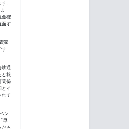
ます」
いま
現金確
直面す
資家
です」
海峡通
たと報
府関係
国とイ
されて
ベン
「早
るだろ