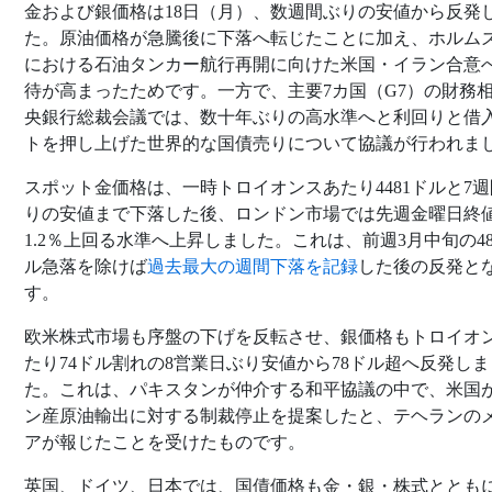
金および銀価格は18日（月）、数週間ぶりの安値から反発
た。原油価格が急騰後に下落へ転じたことに加え、ホルム
における石油タンカー航行再開に向けた米国・イラン合意
待が高まったためです。一方で、主要7カ国（G7）の財務
央銀行総裁会議では、数十年ぶりの高水準へと利回りと借
トを押し上げた世界的な国債売りについて協議が行われま
スポット金価格は、一時トロイオンスあたり4481ドルと7
りの安値まで下落した後、ロンドン市場では先週金曜日終
1.2％上回る水準へ上昇しました。これは、前週3月中旬の48
ル急落を除けば
過去最大の週間下落を記録
した後の反発と
す。
欧米株式市場も序盤の下げを反転させ、銀価格もトロイオ
たり74ドル割れの8営業日ぶり安値から78ドル超へ反発しま
た。これは、パキスタンが仲介する和平協議の中で、米国
ン産原油輸出に対する制裁停止を提案したと、テヘランの
アが報じたことを受けたものです。
英国、ドイツ、日本では、国債価格も金・銀・株式ととも