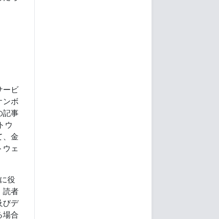
サービ
オンボ
の記事
トウ
て、金
トウェ
に役
、読者
及びデ
る場合