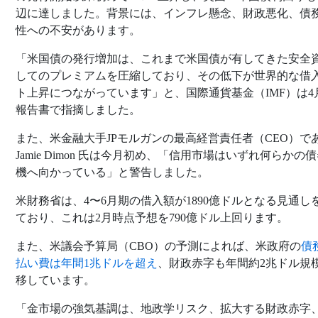
辺に達しました。背景には、インフレ懸念、財政悪化、債
性への不安があります。
「米国債の発行増加は、これまで米国債が有してきた安全
してのプレミアムを圧縮しており、その低下が世界的な借
ト上昇につながっています」と、国際通貨基金（IMF）は4
報告書で指摘しました。
また、米金融大手JPモルガンの最高経営責任者（CEO）で
Jamie Dimon 氏は今月初め、「信用市場はいずれ何らかの
機へ向かっている」と警告しました。
米財務省は、4〜6月期の借入額が1890億ドルとなる見通し
ており、これは2月時点予想を790億ドル上回ります。
また、米議会予算局（CBO）の予測によれば、米政府の
債
払い費は年間1兆ドルを超え
、財政赤字も年間約2兆ドル規
移しています。
「金市場の強気基調は、地政学リスク、拡大する財政赤字