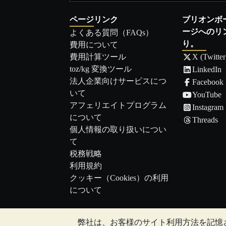
ページリンク
ブリオンボ
ージへのリ
よくある質問（FAQs）
り。
費用について
費用計算ツール
X (Twitter
toz/kg 変換ツール
LinkedIn
法人企業向けサービスにつ
Facebook
いて
YouTube
アフェリエイトプログラム
Instagram
について
Threads
個人情報の取り扱いについ
て
税務戦略
利用規約
クッキー（Cookies）の利用
について
弊社は、お客様のサイト利用方法を記憶
注:
貴金属の価値は下落することもあれば上昇