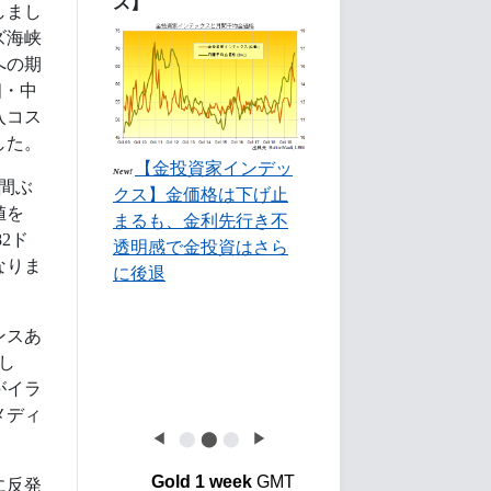
ス】
しまし
ズ海峡
への期
相・中
入コス
した。
【金投資家インデッ
New!
週間ぶ
クス】金価格は下げ止
値を
まるも、金利先行き不
2ド
透明感で金投資はさら
なりま
に後退
ンスあ
し
がイラ
メディ
◀
⬤
⬤
⬤
▶
Gold 1 week
GMT
に反発