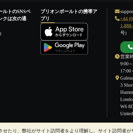
ールトのSNSペ
ブリオンボールトの携帯ア
suppor
ンクは次の通
プリ
+44 (0
1-888
号)
)
営業時
9:00
17:
Galmar
3 Shor
Hamme
Londo
W6 8
Unite
させたり、弊社がサイト訪問者をより理解し、サイト訪問者が
することもあります。過去の傾向は、将来の価格の動きを保証するも