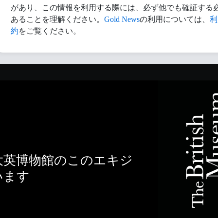
があり、この情報を利用する際には、必ず他でも確証する
あることを理解ください。
Gold News
の利用については、
利
約
をご覧ください。
大英博物館のこのエキジ
います