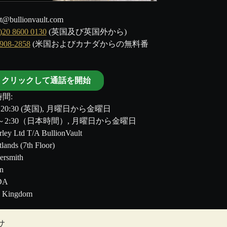
t@bullionvault.com
)20 8600 0130
(英国及び英国外から)
-908-2858
(米国およびカナダからの無料番
クリックして通話を開始
間:
～20:30 (英国), 月曜日から金曜日
00～2:30（日本時間）, 月曜日から金曜日
ley Ltd T/A BullionVault
tlands (7th Floor)
rsmith
n
DA
d Kingdom
サ
のではありません。BullionVault