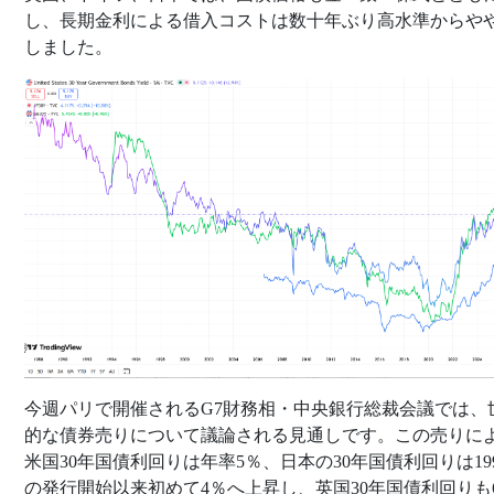
し、長期金利による借入コストは数十年ぶり高水準からや
しました。
今週パリで開催されるG7財務相・中央銀行総裁会議では、
的な債券売りについて議論される見通しです。この売りに
米国30年国債利回りは年率5％、日本の30年国債利回りは19
の発行開始以来初めて4％へ上昇し、英国30年国債利回りも