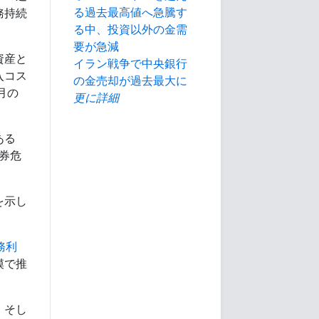
る過去最高値へ急騰す
務持続
る中、投資以外の金需
要が急減
資産と
イラン戦争で中央銀行
入コス
の金売却が過去最大に
月の
更に詳細
ある
債券危
を示し
務利
模で推
、そし