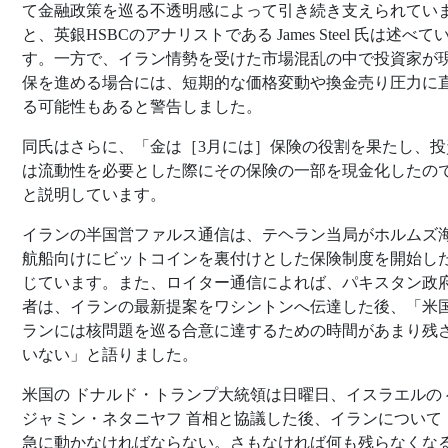
て金融政策を巡る不透明感によって引き続き支えられてい
と、英銀HSBCのアナリストである James Steel 氏は述べて
す。一方で、イラン情勢を受けた市場混乱の中で投資家が
保を進める場合には、短期的な価格変動や換金売り圧力に
る可能性もあると警告しました。
同氏はさらに、「金は［3月には］保険の役割を果たし、投
は流動性を必要とした際にその保険の一部を現金化したの
と説明しています。
イランの半国営ファルス通信は、テヘラン当局がホルムズ
航船向けにビットコインを裏付けとした保険制度を開始し
じています。また、ロイター通信によれば、パキスタン政
者は、イランの最新提案をワシントンへ伝達した後、「米
ランには核問題を巡る合意に達するための時間があまり残
いない」と語りました。
米国の ドナルド・トランプ大統領は日曜日、イスラエルの 
ジャミン・ネタニヤフ 首相と協議した後、イランについて
急に動かなければならない。さもなければ何も残らなくな