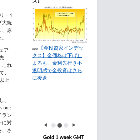
ス】
り・4
プ大統
し、原
た。
【金投資家インデッ
ェア
New!
クス】金価格は下げ止
先
まるも、金利先行き不
。これ
透明感で金投資はさら
て、
に後退
％以上
稿し、
out:
イラン
ンに対
◀
⬤
⬤
⬤
▶
を、さ
Gold 1 week
GMT