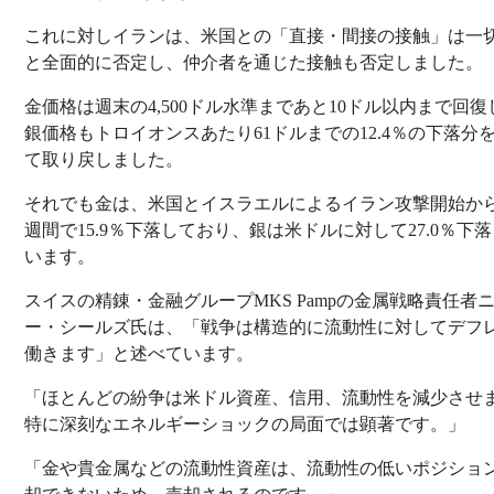
これに対しイランは、米国との「直接・間接の接触」は一
と全面的に否定し、仲介者を通じた接触も否定しました。
金価格は週末の4,500ドル水準まであと10ドル以内まで回復
銀価格もトロイオンスあたり61ドルまでの12.4％の下落分
て取り戻しました。
それでも金は、米国とイスラエルによるイラン攻撃開始から
週間で15.9％下落しており、銀は米ドルに対して27.0％下
います。
スイスの精錬・金融グループMKS Pampの金属戦略責任者
ー・シールズ氏は、「戦争は構造的に流動性に対してデフ
働きます」と述べています。
「ほとんどの紛争は米ドル資産、信用、流動性を減少させ
特に深刻なエネルギーショックの局面では顕著です。」
「金や貴金属などの流動性資産は、流動性の低いポジショ