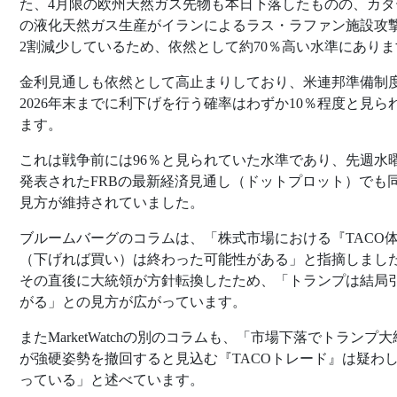
た、4月限の欧州天然ガス先物も本日下落したものの、カタ
の液化天然ガス生産がイランによるラス・ラファン施設攻
2割減少しているため、依然として約70％高い水準にありま
金利見通しも依然として高止まりしており、米連邦準備制
2026年末までに利下げを行う確率はわずか10％程度と見ら
ます。
これは戦争前には96％と見られていた水準であり、先週水
発表されたFRBの最新経済見通し（ドットプロット）でも
見方が維持されていました。
ブルームバーグのコラムは、「株式市場における『TACO
（下げれば買い）は終わった可能性がある」と指摘しまし
その直後に大統領が方針転換したため、「トランプは結局
がる」との見方が広がっています。
またMarketWatchの別のコラムも、「市場下落でトランプ
が強硬姿勢を撤回すると見込む『TACOトレード』は疑わ
っている」と述べています。