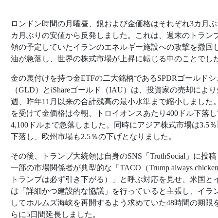
ロンドン時間の月曜昼、銀および金価格はそれぞれ3カ月ぶ
カ月ぶりの安値から反発しました。これは、週末のトラン
領の予定していたイランのエネルギー施設への攻撃を撤回
油が急落し、世界の株式市場が上昇に転じる中のことでし
金の裏付けを持つ金ETFの二大銘柄であるSPDRゴールドシ
（GLD）とiShareゴールド（IAU）は、投資家の売却により
週、昨年11月以来の合計残高の最小水準まで縮小しました
を受けて金価格は今朝、トロイオンスあたり400ドル下落し
4,100ドルまで急落しました。同時にアジア株式市場は3.5
下落し、欧州市場も2.5％の下げとなりました。
その後、トランプ大統領は自身のSNS「TruthSocial」に投
一部の市場関係者が典型的な「TACO（Trump always chickens 
トランプは必ず引き下がる）」と呼ぶ対応を見せ、米国と
は「詳細かつ建設的な協議」を行っていると主張し、イラ
してホルムズ海峡を再開するよう求めていた48時間の期限
らに5日間延長しました。