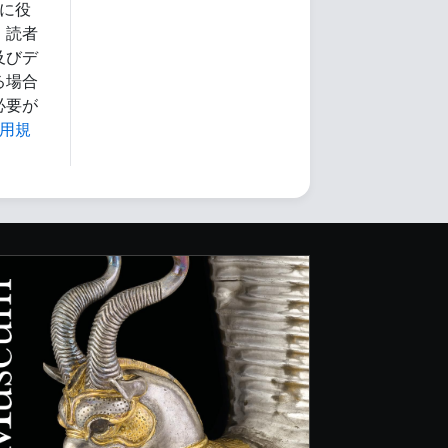
に役
、読者
及びデ
る場合
必要が
用規