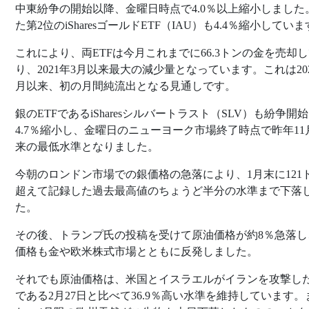
中東紛争の開始以降、金曜日時点で4.0％以上縮小しました
た第2位のiSharesゴールドETF（IAU）も4.4％縮小してい
これにより、両ETFは今月これまでに66.3トンの金を売却
り、2021年3月以来最大の減少量となっています。これは202
月以来、初の月間純流出となる見通しです。
銀のETFであるiSharesシルバートラスト（SLV）も紛争開
4.7％縮小し、金曜日のニューヨーク市場終了時点で昨年11
来の最低水準となりました。
今朝のロンドン市場での銀価格の急落により、1月末に121
超えて記録した過去最高値のちょうど半分の水準まで下落
た。
その後、トランプ氏の投稿を受けて原油価格が約8％急落し
価格も金や欧米株式市場とともに反発しました。
それでも原油価格は、米国とイスラエルがイランを攻撃し
である2月27日と比べて36.9％高い水準を維持しています。