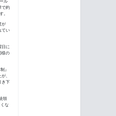
ール
撃で約
す。
度が
れてい
曜日に
同様の
体制』
たが、
引き下
大統領
しくな