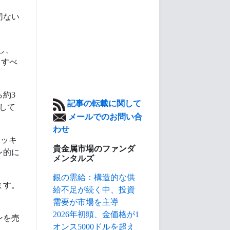
切ない
し、
をすべ
約3
記事の転載に関して
落して
メールでのお問い合
わせ
ニッキ
貴金属市場のファンダ
レ的に
メンタルズ
銀の需給：構造的な供
ます。
給不足が続く中、投資
需要が市場を主導
2026年初頭、金価格が1
ンを売
オンス5000ドルを超え