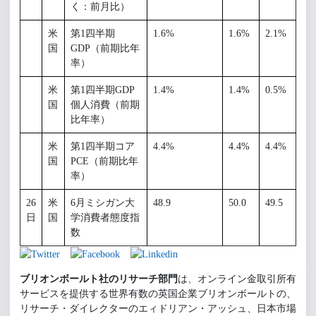
く：前月比）
米
第1四半期
1.6%
1.6%
2.1%
国
GDP（前期比年
率）
米
第1四半期GDP
1.4%
1.4%
0.5%
国
個人消費（前期
比年率）
米
第1四半期コア
4.4%
4.4%
4.4%
国
PCE（前期比年
率）
26
米
6月ミシガン大
48.9
50.0
49.5
日
国
学消費者態度指
数
ブリオンボールト社のリサーチ部門
は、オンライン金取引所有
サービスを提供する世界有数の英国企業ブリオンボールトの、
リサーチ・ダイレクターのエィドリアン・アッシュ、日本市場