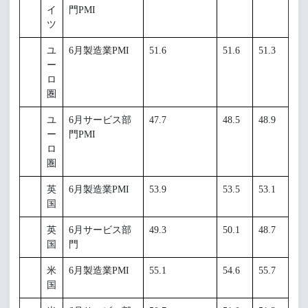
イ
門PMI
ツ
ユ
6月製造業PMI
51.6
51.6
51.3
ー
ロ
圏
ユ
6月サービス部
47.7
48.5
48.9
ー
門PMI
ロ
圏
英
6月製造業PMI
53.9
53.5
53.1
国
英
6月サービス部
49.3
50.1
48.7
国
門
米
6月製造業PMI
55.1
54.6
55.7
国