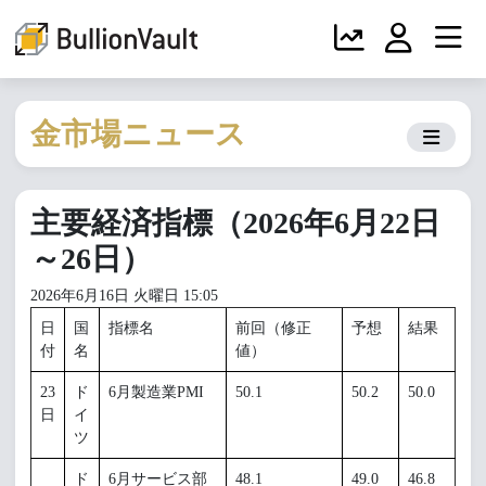
金市場ニュース
主要経済指標（2026年6月22日
～26日）
2026年6月16日 火曜日 15:05
日
国
指標名
前回（修正
予想
結果
付
名
値）
23
ド
6月製造業PMI
50.1
50.2
50.0
日
イ
ツ
ド
6月サービス部
48.1
49.0
46.8