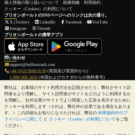
個人情報の取り扱いについて
税務戦略
利用規約
クッキー（Cookies）の利用について
ブリオンボールトのSNSページへのリンクは次の通り。
X (Twitter)
LinkedIn
Facebook
YouTube
Instagram
Threads
ブリオンボールトの携帯アプリ
問い合わせ
support@bullionvault.com
+44 (0)20 8600 0130
(英国及び英国外から)
1-888-908-2858
(米国およびカナダからの無料番号)
弊社は、お客様のサイト利用方法を記憶させたり、弊社がサイト訪
クリックして通話を開始
問者をより理解し、サイト訪問者がサイトをどのように利用するか
営業時間:
を理解し、社外企業のサイトでより関連した広告を表示するために
9:00～20:30 (英国), 月曜日から金曜日
クッキーを利用します（それは、弊社外の企業である場合もありま
17:00～2:30（日本時間）, 月曜日から金曜日
す。）この詳細をお知りになりたければ、弊社の
利用規約中のプ
Galmarley Ltd T/A BullionVault
ライバシーに関して
と
クッキー（Cookie）の利用について
をご覧
3 Shortlands (7th Floor)
ください。
Hammersmith