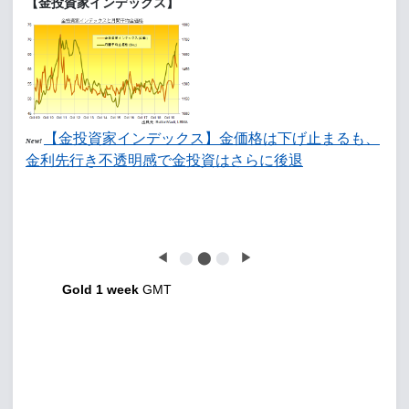
【金投資家インデックス】
【金投資家インデックス】金価格は下げ止まるも、
New!
金利先行き不透明感で金投資はさらに後退
◀
⬤
⬤
⬤
▶
Gold 1 week
GMT