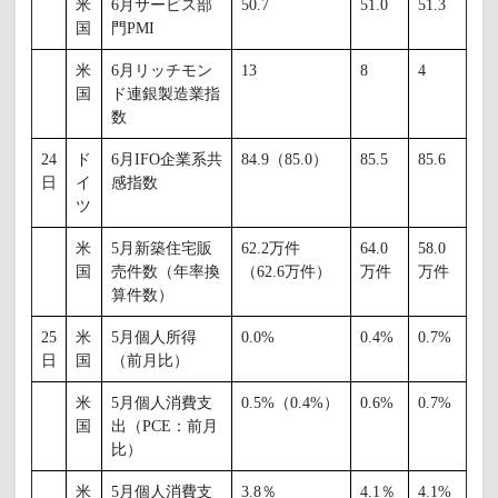
米
6月サービス部
50.7
51.0
51.3
国
門PMI
米
6月リッチモン
13
8
4
国
ド連銀製造業指
数
24
ド
6月IFO企業系共
84.9（85.0）
85.5
85.6
日
イ
感指数
ツ
米
5月新築住宅販
62.2万件
64.0
58.0
国
売件数（年率換
（62.6万件）
万件
万件
算件数）
25
米
5月個人所得
0.0%
0.4%
0.7%
日
国
（前月比）
米
5月個人消費支
0.5%（0.4%）
0.6%
0.7%
国
出（PCE：前月
比）
米
5月個人消費支
3.8％
4.1％
4.1%