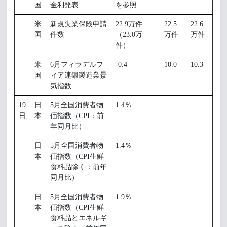
国
金利発表
を参照
米
新規失業保険申請
22.9万件
22.5
22.6
国
件数
（23.0万
万件
万件
件）
米
6月フィラデルフ
-0.4
10.0
10.3
国
ィア連銀製造業景
気指数
19
日
5月全国消費者物
1.4％
日
本
価指数（CPI：前
年同月比）
日
5月全国消費者物
1.4％
本
価指数（CPI生鮮
食料品除く：前年
同月比）
日
5月全国消費者物
1.9％
本
価指数（CPI生鮮
食料品とエネルギ