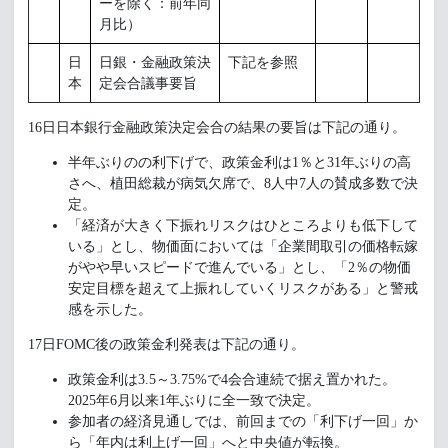
ーを除く：前年同
月比）
日
日銀・金融政策決
下記を参照
本
定会合議事要旨
16日日本銀行金融政策決定会合の結果の要旨は下記の通り。
半年ぶりのの利下げで、政策金利は1％と31年ぶりの高
さへ、植田総裁が病気欠席で、8人中7人の賛成多数で決
定。
「経済が大きく下振れリスクはひところよりも低下して
いる」とし、物価面においては「企業間取引の価格転嫁
がやや早いスピードで進んでいる」とし、「2％の物価
安定目標を超えて上振れしていくリスクがある」と警戒
感を示した。
17日FOMC後の政策金利発表は下記の通り。
政策金利は3.5～3.75%で4会合連続で据え置かれた。
2025年6月以来1年ぶりに全一致で決定。
参加者の経済見通しでは、前回までの「利下げ一回」か
ら「年内は利上げ一回」へと中央値が転換。