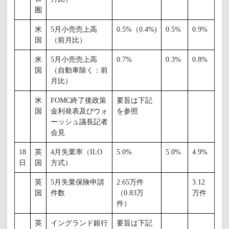
圏
米
5月小売売上高
0.5%（0.4%)
0.5%
0.9%
国
（前月比）
米
5月小売売上高
0.7%
0.3%
0.8%
国
（自動車除く：前
月比）
米
FOMC終了後政策
要旨は下記
国
金利発表及びウォ
を参照
ーッシュ議長記者
会見
18
英
4月失業率（ILO
5.0%
5.0%
4.9%
日
国
方式）
英
5月失業保険申請
2.65万件
3.12
国
件数
（0.83万
万件
件）
英
イングランド銀行
要旨は下記