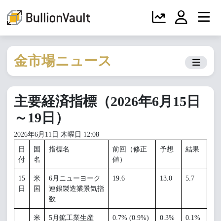
金市場ニュース
主要経済指標（2026年6月15日
～19日）
2026年6月11日 木曜日 12:08
日
国
指標名
前回（修正
予想
結果
付
名
値）
15
米
6月ニューヨーク
19.6
13.0
5.7
日
国
連銀製造業景気指
数
米
5月鉱工業生産
0.7% (0.9%)
0.3%
0.1%