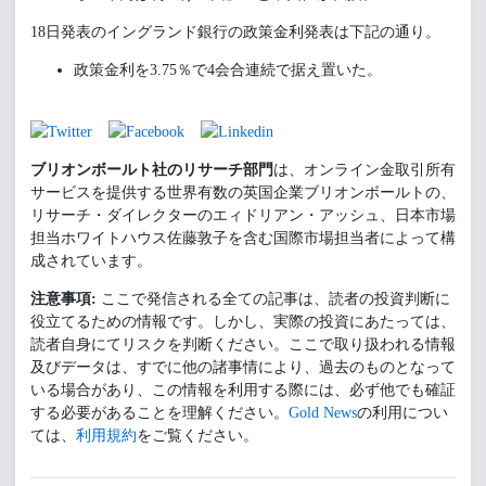
18日発表のイングランド銀行の政策金利発表は下記の通り。
政策金利を3.75％で4会合連続で据え置いた。
ブリオンボールト社のリサーチ部門
は、オンライン金取引所有
サービスを提供する世界有数の英国企業ブリオンボールトの、
リサーチ・ダイレクターのエィドリアン・アッシュ、日本市場
担当ホワイトハウス佐藤敦子を含む国際市場担当者によって構
成されています。
注意事項:
ここで発信される全ての記事は、読者の投資判断に
役立てるための情報です。しかし、実際の投資にあたっては、
読者自身にてリスクを判断ください。ここで取り扱われる情報
及びデータは、すでに他の諸事情により、過去のものとなって
いる場合があり、この情報を利用する際には、必ず他でも確証
する必要があることを理解ください。
Gold News
の利用につい
ては、
利用規約
をご覧ください。