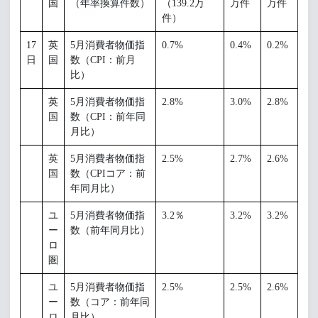
国
（年率換算件数）
（139.2万
万件
万件
件）
17
英
5月消費者物価指
0.7%
0.4%
0.2%
日
国
数（CPI：前月
比）
英
5月消費者物価指
2.8%
3.0%
2.8%
国
数（CPI：前年同
月比）
英
5月消費者物価指
2.5%
2.7%
2.6%
国
数（CPIコア：前
年同月比）
ユ
5月消費者物価指
3.2％
3.2%
3.2%
ー
数（前年同月比）
ロ
圏
ユ
5月消費者物価指
2.5%
2.5%
2.6%
ー
数（コア：前年同
ロ
月比）