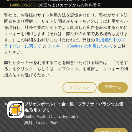
1-888-908-2858
(米国およびカナダからの無料番号)
弊社は、お客様のサイト利用方法を記憶させたり、弊社がサイト訪
クリックして通話を開始
問者をより理解し、サイト訪問者がサイトをどのように利用するか
営業時間:
を理解し、社外企業のサイトでより関連した広告を表示するために
9:00～20:30 (英国), 月曜日から金曜日
クッキーを利用します（それは、弊社外の企業である場合もありま
17:00～2:30（日本時間）, 月曜日から金曜日
す。）この詳細をお知りになりたければ、弊社の
利用規約中のプ
Galmarley Ltd T/A BullionVault
ライバシーに関して
と
クッキー（Cookie）の利用について
をご覧
3 Shortlands (7th Floor)
ください。
Hammersmith
弊社がクッキーを利用することを同意いただける場合は、「同意す
London
る」をクリック、もしくは「オプション」を選択し、クッキーの利
W6 8DA
用方法をお選びください。
United Kingdom
注:
貴金属の価値は下落することもあれば上昇することもありま
オプション
同意する
す。過去の傾向は、将来の価格の動きを保証するものではありませ
ん。BullionVaultのウェブサイト上、もしくはBullionVaultとのコミ
ュニケーション上のいかなる内容も、投資に関する助言ではありま
ブリオンボールト：金・銀・プラチナ・パラジウム価
せん。顧客は、金及び銀地金を所有することが適切かどうかを判断
格/取引アプリ
するために、専門家の助言を求めることをお勧めします。
BullionVault (Galmarley Ltd.)
Galmarley Ltd, trading as BullionVault, registered in England and Wales
無料 - Google Play
4943684
BullionVault Ltd © 2026