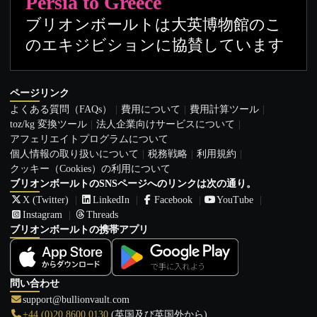
Persia to Greece
ブリオンボールトは大英博物館のこ
のエキジビションに協賛しています
ページリンク
よくある質問（FAQs）
費用について
費用計算ツール
toz/kg 変換ツール
法人企業向けサービスについて
アフェリエイトプログラムについて
個人情報の取り扱いについて
税務戦略
利用規約
クッキー（Cookies）の利用について
ブリオンボールトのSNSページへのリンクは次の通り。
X (Twitter)
LinkedIn
Facebook
YouTube
Instagram
Threads
ブリオンボールトの携帯アプリ
問い合わせ
support@bullionvault.com
+44 (0)20 8600 0130
(英国及び英国外から)