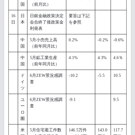
国
（前月比）
16
日
日銀金融政策決定
要旨は下記
日
本
会合終了後政策金
を参照
利発表
中
5月小売売上高
0.2%
-0.2%
-0.6%
国
（前年同月比）
中
5月鉱工業生産
4.1%
4.3%
4.6％
国
（前年同月比）
ド
6月ZEW景況感調
-10.2
-5.5
10.5
イ
査
ツ
ユ
6月ZEW景況感調
-9.1
9.5
ー
査
ロ
圏
米
5月住宅着工件数
146.5万件
143.0
117.7