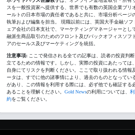
ホワイトハウス佐藤敦子
は、オンライン金地金取引・所有
スを一般投資家へ提供する、世界でも有数の英国企業ブリ
ールトの日本市場の責任者であると共に、市場分析ページ
執筆および編集を担当。 現職以前には、英国大手金融ソフ
ェア会社の日本支社で、マーケティングマネージャーとし
融派生商品取引のためのフロント及びバックオフィスソフ
アのセールス及びマーケティングを統括。
注意事項:
ここで発信される全ての記事は、読者の投資判断
立てるための情報です。しかし、実際の投資にあたっては
自身にてリスクを判断ください。ここで取り扱われる情報
ータは、すでに他の諸事情により、過去のものとなってい
があり、この情報を利用する際には、必ず他でも確証する
あることを理解ください。
Gold News
の利用については、
利
約
をご覧ください。