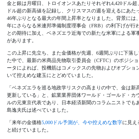
金と銀は月曜日、トロイオンスあたりそれぞれ4,420ドル超、
ドル超の新高値を記録し、クリスマスの週を迎えるにあた
46年ぶりとなる最大の年間上昇率となりました。背景には、2
年にさらなる米連邦準備制度理事会（FRB）の利下げが行
との期待に加え、ベネズエラ近海での新たな米軍による軍
があります。
この上昇に先立ち、また金価格が先週、6週間ぶりに下落し
た中で、最新の米商品先物取引委員会（CFTC）のポジシ
ータによれば、投機筋はコメックスの先物およびオプショ
いて控えめな建玉にとどめていました。
「ベネズエラを巡る地政学リスクの高まりの中で、金は新
更新している」と、鉱業業界団体ワールド・ゴールド・カ
ルの元東京代表であり、日本経済新聞のコラムニストでも
島逸夫氏は述べていました。
「来年の金価格
5,000ドル予測が、今や控えめな数字
に見え
と続けていました。