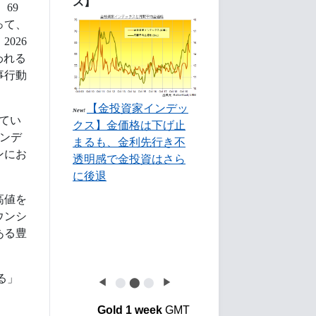
ス】
69
って、
026
われる
事行動
【金投資家インデッ
New!
てい
クス】金価格は下げ止
ョンデ
まるも、金利先行き不
ンにお
透明感で金投資はさら
に後退
高値を
ウンシ
ある豊
る」
◀
⬤
⬤
⬤
▶
Gold 1 week
GMT