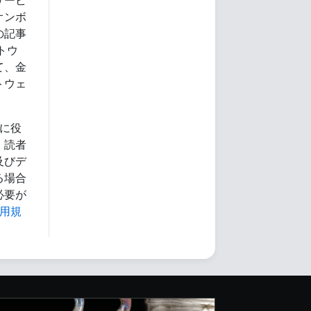
サービ
オンボ
の記事
トウ
て、金
トウェ
に役
、読者
及びデ
る場合
必要が
用規