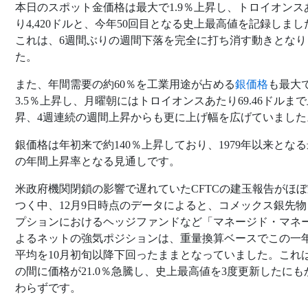
本日のスポット金価格は最大で1.9％上昇し、トロイオンス
り4,420ドルと、今年50回目となる史上最高値を記録しまし
これは、6週間ぶりの週間下落を完全に打ち消す動きとなり
た。
また、年間需要の約60％を工業用途が占める
銀価格
も最大
3.5％上昇し、月曜朝にはトロイオンスあたり69.46ドルま
昇、4週連続の週間上昇からも更に上げ幅を広げていました
銀価格は年初来で約140％上昇しており、1979年以来とな
の年間上昇率となる見通しです。
米政府機関閉鎖の影響で遅れていたCFTCの建玉報告がほ
つく中、12月9日時点のデータによると、コメックス銀先物
プションにおけるヘッジファンドなど「マネージド・マネ
よるネットの強気ポジションは、重量換算ベースでこの一
平均を10月初旬以降下回ったままとなっていました。これ
の間に価格が21.0％急騰し、史上最高値を3度更新したにも
わらずです。