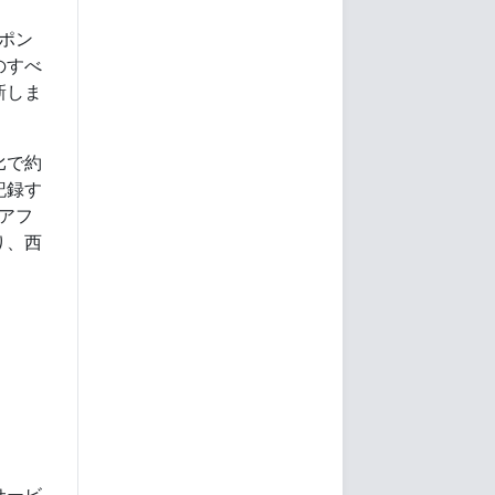
ポン
のすべ
新しま
比で約
記録す
のアフ
り、西