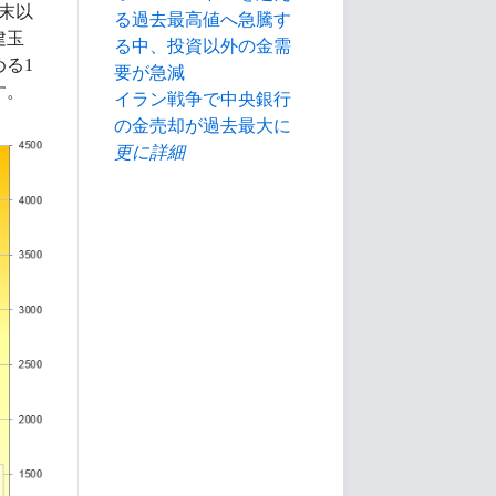
末以
る過去最高値へ急騰す
建玉
る中、投資以外の金需
める1
要が急減
す。
イラン戦争で中央銀行
の金売却が過去最大に
更に詳細