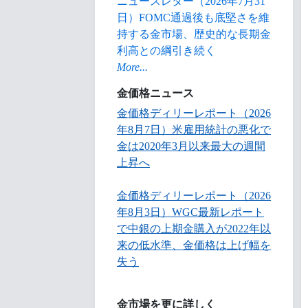
ニュースレター（2026年7月31
日）FOMC通過後も底堅さを維
持する金市場、歴史的な長期金
利高との綱引き続く
More...
金価格ニュース
金価格ディリーレポート（2026
年8月7日）米雇用統計の悪化で
金は2020年3月以来最大の週間
上昇へ
金価格ディリーレポート（2026
年8月3日）WGC最新レポート
で中銀の上期金購入が2022年以
来の低水準、金価格は上げ幅を
失う
金市場を更に詳しく