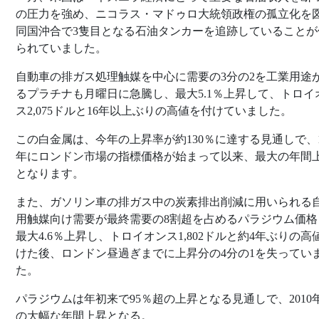
の圧力を強め、ニコラス・マドゥロ大統領政権の孤立化を
同国沖合で3隻目となる石油タンカーを追跡していることが
られていました。
自動車の排ガス処理触媒を中心に需要の3分の2を工業用途
るプラチナも月曜日に急騰し、最大5.1％上昇して、トロイ
ス2,075ドルと16年以上ぶりの高値を付けていました。
この白金属は、今年の上昇率が約130％に達する見通しで、1
年にロンドン市場の指標価格が始まって以来、最大の年間
となります。
また、ガソリン車の排ガス中の炭素排出削減に用いられる
用触媒向け需要が最終需要の8割超を占めるパラジウム価格
最大4.6％上昇し、トロイオンス1,802ドルと約4年ぶりの高
けた後、ロンドン昼過ぎまでに上昇分の4分の1を失ってい
た。
パラジウムは年初来で95％超の上昇となる見通しで、2010
の大幅な年間上昇となる。