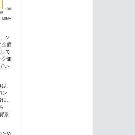
C、ソ
に金価
想して
ンク部
んでい
れは、
コン
景に、
ら
が背景
つため