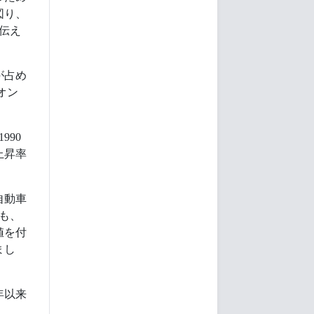
図り、
伝え
が占め
オン
990
上昇率
自動車
も、
値を付
まし
年以来