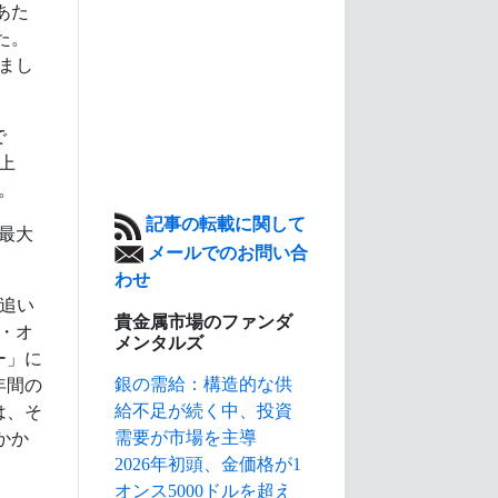
あた
た。
まし
で
で上
。
記事の転載に関して
る最大
メールでのお問い合
わせ
ぼ追い
貴金属市場のファンダ
・オ
メンタルズ
ー」に
銀の需給：構造的な供
年間の
給不足が続く中、投資
は、そ
需要が市場を主導
かか
2026年初頭、金価格が1
オンス5000ドルを超え