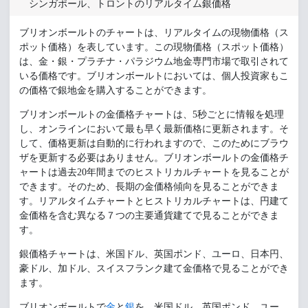
シンガポール、トロントのリアルタイム銀価格
ブリオンボールトのチャートは、リアルタイムの現物価格（ス
ポット価格）を表しています。この現物価格（スポット価格）
は、金・銀・プラチナ・パラジウム地金専門市場で取引されて
いる価格です。ブリオンボールトにおいては、個人投資家もこ
の価格で銀地金を購入することができます。
ブリオンボールトの金価格チャートは、5秒ごとに情報を処理
し、オンラインにおいて最も早く最新価格に更新されます。そ
して、価格更新は自動的に行われますので、このためにブラウ
ザを更新する必要はありません。ブリオンボールトの金価格チ
ャートは過去20年間までのヒストリカルチャートを見ることが
できます。そのため、長期の金価格傾向を見ることができま
す。リアルタイムチャートとヒストリカルチャートは、円建て
金価格を含む異なる７つの主要通貨建てで見ることができま
す。
銀価格チャートは、米国ドル、英国ポンド、ユーロ、日本円、
豪ドル、加ドル、スイスフランク建て金価格で見ることができ
ます。
ブリオンボールトで
金
と
銀
を、米国ドル、英国ポンド、ユー