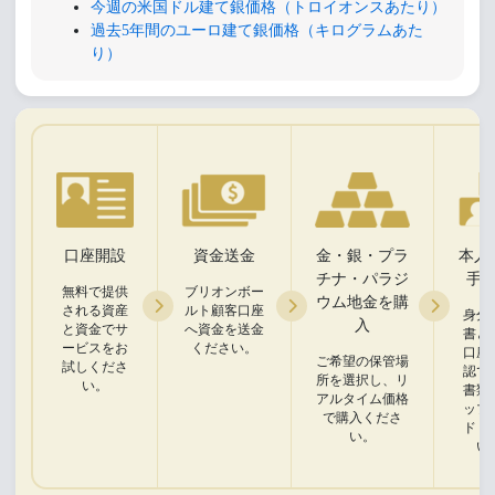
今週の米国ドル建て銀価格（トロイオンスあたり）
過去5年間のユーロ建て銀価格（キログラムあた
り）
口座開設
資金送金
金・銀・プラ
本人
チナ・パラジ
手
無料で提供
ブリオンボー
ウム地金を購
される資産
ルト顧客口座
身分
入
と資金でサ
へ資金を送金
書と
ービスをお
ください。
口座
ご希望の保管場
試しくださ
認で
所を選択し、リ
い。
書類
アルタイム価格
ップ
で購入くださ
ドく
い。
い