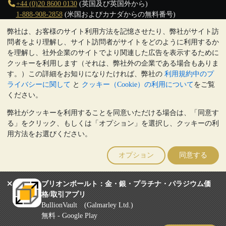
+44 (0)20 8600 0130
(英国及び英国外から)
1-888-908-2858
(米国およびカナダからの無料番号)
弊社は、お客様のサイト利用方法を記憶させたり、弊社がサイト訪
クリックして通話を開始
問者をより理解し、サイト訪問者がサイトをどのように利用するか
営業時間:
を理解し、社外企業のサイトでより関連した広告を表示するために
9:00～20:30 (英国), 月曜日から金曜日
クッキーを利用します（それは、弊社外の企業である場合もありま
17:00～2:30（日本時間）, 月曜日から金曜日
す。）この詳細をお知りになりたければ、弊社の
利用規約中のプ
Galmarley Ltd T/A BullionVault
ライバシーに関して
と
クッキー（Cookie）の利用について
をご覧
3 Shortlands (7th Floor)
ください。
Hammersmith
弊社がクッキーを利用することを同意いただける場合は、「同意す
London
る」をクリック、もしくは「オプション」を選択し、クッキーの利
W6 8DA
用方法をお選びください。
United Kingdom
注:
貴金属の価値は下落することもあれば上昇することもありま
オプション
同意する
す。過去の傾向は、将来の価格の動きを保証するものではありませ
ん。BullionVaultのウェブサイト上、もしくはBullionVaultとのコミ
ュニケーション上のいかなる内容も、投資に関する助言ではありま
ブリオンボールト：金・銀・プラチナ・パラジウム価
せん。顧客は、金及び銀地金を所有することが適切かどうかを判断
格/取引アプリ
するために、専門家の助言を求めることをお勧めします。
BullionVault (Galmarley Ltd.)
Galmarley Ltd, trading as BullionVault, registered in England and Wales
無料 - Google Play
4943684