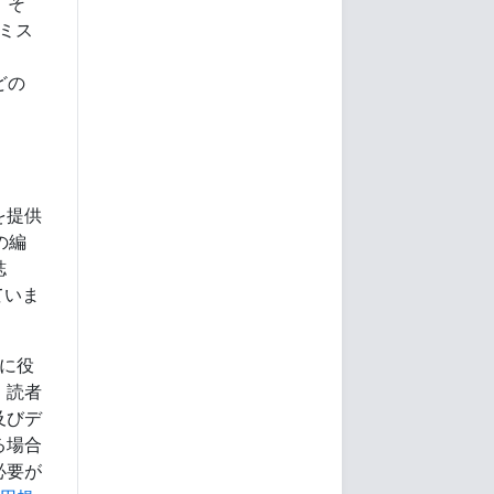
。そ
ミス
などの
を提供
」の編
誌
めていま
に役
、読者
及びデ
る場合
必要が