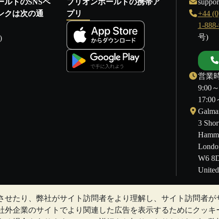
ールトのSNSペ
ブリオンボールトの携帯ア
suppor
ンクは次の通
プリ
+44 (0
1-888
号)
)
営業時
9:00
17:
Galmar
3 Shor
Hamme
Londo
W6 8
Unite
させたり、弊社がサイト訪問者をより理解し、サイト訪問者が
することもあります。過去の傾向は、将来の価格の動きを保証するも
社外企業のサイトでより関連した広告を表示するためにクッキ
Vaultとのコミュニケーション上のいかなる内容も、投資に関す