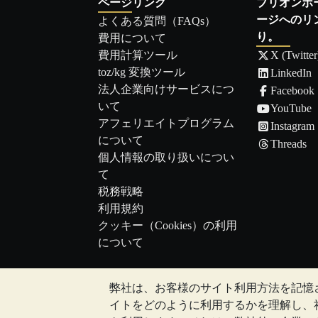
ページリンク
ブリオンボ
ージへのリ
よくある質問（FAQs）
り。
費用について
費用計算ツール
X (Twitter
toz/kg 変換ツール
LinkedIn
法人企業向けサービスにつ
Facebook
いて
YouTube
アフェリエイトプログラム
Instagram
について
Threads
個人情報の取り扱いについ
て
税務戦略
利用規約
クッキー（Cookies）の利用
について
弊社は、お客様のサイト利用方法を記憶
注:
貴金属の価値は下落することもあれば上昇
イトをどのように利用するかを理解し、
のウェブサイト上、もしくはBullion