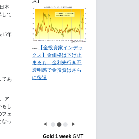
ス】
、日本
昇して
15年
【金投資家インデッ
New!
クス】金価格は下げ止
まるも、金利先行き不
透明感で金投資はさら
に後退
してあ
、ア
かもし
のフェ
となっ
◀
⬤
⬤
⬤
▶
Gold 1 week
GMT