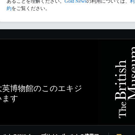
あることを理解ください。
Gold News
の利用については、
利
約
をご覧ください。
大英博物館のこのエキジ
います