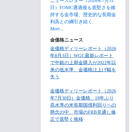
ニュースレター（2026年7月31
日）FOMC通過後も底堅さを維
持する金市場、歴史的な長期金
利高との綱引き続く
More...
金価格ニュース
金価格ディリーレポート（2026
年8月3日）WGC最新レポート
で中銀の上期金購入が2022年以
来の低水準、金価格は上げ幅を
失う
金価格ディリーレポート（2026
年7月30日）金価格、19年ぶり
高水準の米長期国債利回りへの
懸念の中、市場のFRB見通し修
正で底堅く推移