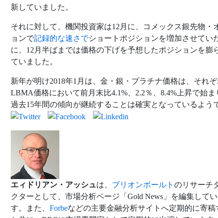
新していました。
それに対して、機関投資家は12月に、コメックス銀先物・
ョンで
記録的な速さで
ショートポジションを増加させてい
に、12月半ばまでは価格の下げを予想したポジションを膨
ていました。
新年が明け2018年1月は、金・銀・プラチナ価格は、それぞ
LBMA価格において前月末比4.1%、2.2％、8.4%上昇で始
過去15年間の傾向が継続することは確実となっているよう
エィドリアン・アッシュ
は、
ブリオンボールト
のリサーチ
クターとして、市場分析ページ「Gold News」を編集して
す。また、
Forbe
などの主要金融分析サイトへ定期的に寄稿