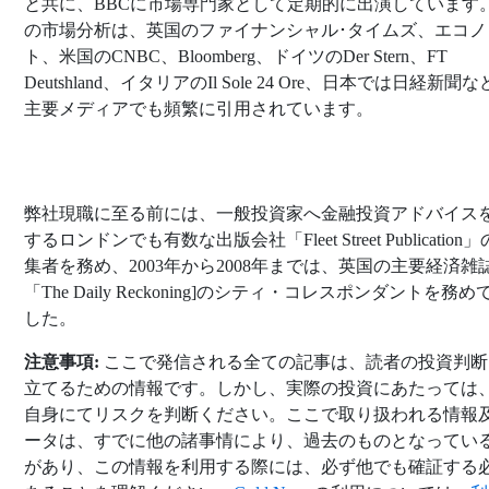
と共に、BBCに市場専門家として定期的に出演しています
の市場分析は、英国のファイナンシャル･タイムズ、エコノ
ト、米国のCNBC、Bloomberg、ドイツのDer Stern、FT
Deutshland、イタリアのIl Sole 24 Ore、日本では日経新聞
主要メディアでも頻繁に引用されています。
弊社現職に至る前には、一般投資家へ金融投資アドバイス
するロンドンでも有数な出版会社「Fleet Street Publication
集者を務め、2003年から2008年までは、英国の主要経済雑
「The Daily Reckoning]のシティ・コレスポンダントを務
した。
注意事項:
ここで発信される全ての記事は、読者の投資判断
立てるための情報です。しかし、実際の投資にあたっては
自身にてリスクを判断ください。ここで取り扱われる情報
ータは、すでに他の諸事情により、過去のものとなってい
があり、この情報を利用する際には、必ず他でも確証する