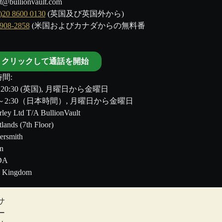
t@bullionvault.com
)20 8600 0130
(英国及び英国外から)
-908-2858
(米国およびカナダからの無料番
クリックして通話を開始
間:
～20:30 (英国), 月曜日から金曜日
00～2:30（日本時間）, 月曜日から金曜日
ley Ltd T/A BullionVault
tlands (7th Floor)
rsmith
n
DA
d Kingdom
サ
のではありません。BullionVault
ー
る助言ではありません。顧客は、金及び銀地金