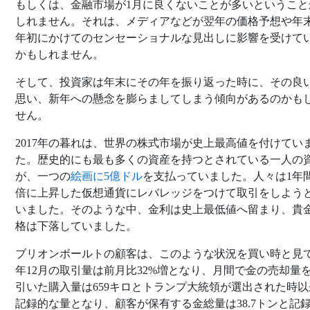
もしくは、金融市場が1月に良くないことが多いということ
しれません。それは、メディアなどが翌年の価格予想や年
年初にかけてのセンセーショナルな見出しに影響を受けて
かもしれません。
そして、投資家は年末にその年を振り返った時に、その良
思い、新年への懸念を膨らましてしまう傾向があるのかも
せん。
2017年の暮れは、世界の株式市場が史上最高値を付けてい
た。歴史的にも最も多くの資産を持つとされている一人の
が、一つの
絵画に5億ドル
を支払っていました。人々は1年間
倍に上昇した仮想通貨にレバレッジをつけて取引をしよう
いました。そのような中、金利は史上最低値へ留まり、貴
格は下落していました。
ブリオンボールトの顧客は、このような状況を買い時と見
年12月の取引量は前月比32%増となり、月間で金の売却量
引いた購入量は659キロとトランプ大統領が選出された時以
記録的な量となり、顧客が保有する金総量は38.7トンと記