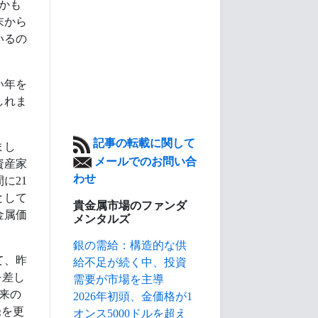
かも
末から
いるの
い年を
しれま
記事の転載に関して
まし
メールでのお問い合
資産家
わせ
に21
として
貴金属市場のファンダ
金属価
メンタルズ
銀の需給：構造的な供
て、昨
給不足が続く中、投資
を差し
需要が市場を主導
来の
2026年初頭、金価格が1
録を更
オンス5000ドルを超え