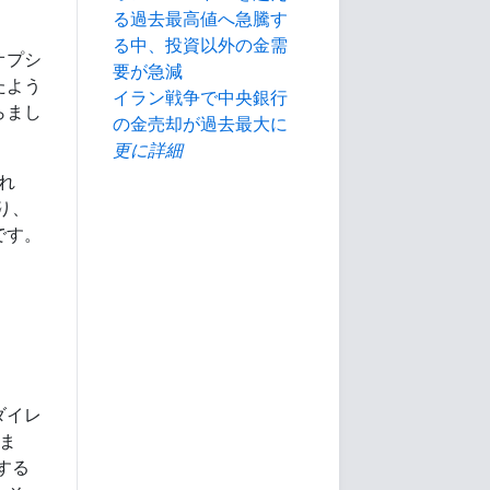
る過去最高値へ急騰す
る中、投資以外の金需
オプシ
要が急減
たよう
イラン戦争で中央銀行
らまし
の金売却が過去最大に
更に詳細
れ
まり、
です。
ダイレ
いま
する