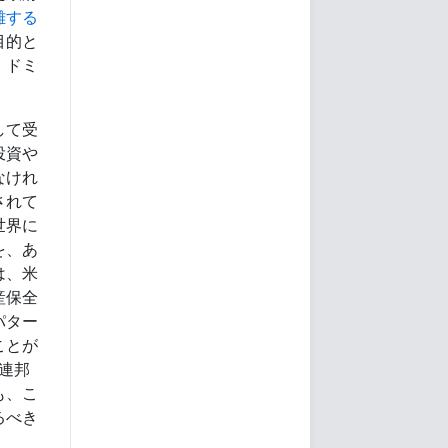
難する
目的と
、ドミ
して受
投資や
なけれ
されて
世界に
を、あ
は、米
産保全
パター
ことが
連邦
も、こ
るべき