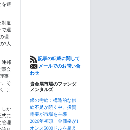
とを避
。
た制度
下で運
の理
の3人
記事の転載に関して
、連邦
メールでのお問い合
理事会
わせ
理事
す。そ
貴金属市場のファンダ
メンタルズ
が、こ
銀の需給：構造的な供
給不足が続く中、投資
。しか
需要が市場を主導
正式に
2026年初頭、金価格が1
に管理
オンス5000ドルを超え
の流れ