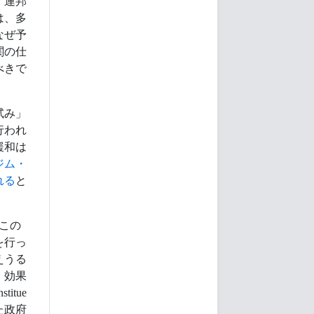
。連邦
は、多
なぜ予
関の仕
べきで
試み」
行われ
緩和は
ジム・
れる
と
。この
を行っ
えうる
、効果
itue
た政府