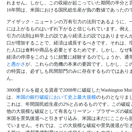
れません。しかし、この収縮が起こっていた期間の半分と
16年間は、米国における国民総生産が負の数値であったの
アイザック・ニュートンの万有引力の法則であるように、
には上がるものはいずれ下がると信じられています。例え
引力の法則は科学上の説であり経済上の説ではありません
口が増加することで、経済は成長するべきです。それは、
た人口は食料や商品を必要とするためです。しかし、なぜ
経済の停滞をこのように頻繁に経験するのでしょうか。通
と愚かさ
が、これらの危機の本来の要因です。しかし、この
の特質は、必ずしも民間部門のみに存在するものではあり
ん。
3000億ドルを超える資産で2008年に破綻したWashington Mutu
は、
米国の銀行破綻において史上最大規模
のものとなりま
これは、年間国民総生産の2%と占めるものです。この破綻
他の大規模な破綻として有名なリーマン・ブラザーズの破
米国を景気後退へと引きずり込み、米国は未だにここから
ていません。それでは、この大規模な破綻や景気後退が引