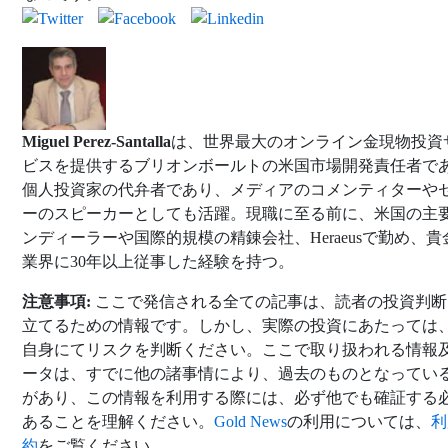
Miguel Perez-Santalla
は、世界最大のオンライン金現物投資
ビスを提供するブリオンボールトの米国市場開発責任者で
個人投資家の代弁者であり、メディアのコメンティターや
ーのスピーカーとしても活躍。現職に至る前に、米国の主
ンディーラーや国際的規模の精錬会社、Heraeusで勤め、貴
業界に30年以上従事した経験を持つ。
注意事項:
ここで発信される全ての記事は、読者の投資判断
立てるための情報です。しかし、実際の投資にあたっては
自身にてリスクを判断ください。ここで取り扱われる情報
ータは、すでに他の諸事情により、過去のものとなってい
があり、この情報を利用する際には、必ず他でも確証する
あることを理解ください。
Gold News
の利用については、
利
約
をご覧ください。