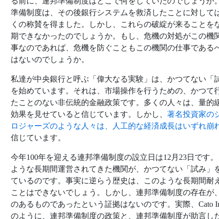
る前に、連邦準備制度はどこで何をしていたのでしょうか
準備制度は、その後銀行システムを救済したことに対して
くの称賛を得ました。しかし、これらの破綻が来ることを
期できなかったのでしょうか。もし、危機の対処がこの機
事なのであれば、危機を防ぐこともこの機関の仕事である
はないのでしょうか。
私達が中央銀行と呼ぶ「偉大なる実験」は、かつてない「
を始めています。それは、市場操作を行うための、かつて
たことのない非伝統的金融政策です。多くの人々は、量的
効果を見せていると信じています。しかし、
著名投資家の
ロジャーズのような人々は、人工的な経済成長はいずれ崩
信じています。
今年100年を迎える連邦準備制度の設立日は12月23日です
ような長期間運営されてきた機関が、かつてない「試み」
ているのです。事実に逆らう歴史は、このような長期間耐
ことはできないでしょう。しかし、連邦準備制度の存在が
のあるものであったという証拠はないのです。実際、Cato Inst
のように、連邦準備制度の政策と、連邦準備制度が助言し