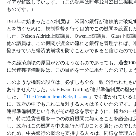
イアが解説しています。（この記事は昨年12月23日に掲載
ものです。）
1913年に始まったこの制度は、米国の銀行が連鎖的に破綻
とを防ぐために、規制監督を行う目的でこの機関を設置し
した。Nelson Aldrich上院議員、Owen上院議員、Glass下院
他の議員は、この機関が資金の流れと銀行を管理すれば、
悩ませていた経済的崩壊を防ぐことができると信じたので
その経済崩壊の原因がどのようなものであっても、過去100
に米連邦準備制度は、この目的を十分に果たしたのでしょ
このような機関の設立は、必ずしも全会一致で行われたも
ありませんでした。G. Edward Griffinが連邦準備制度の歴
した、「
The Creature from Kekyll Island
」でも書かれている
に、政府の中でもこれに反対する人々は多くいたのです。
連邦準備制度という名がその懸念を示すように、権力の一
中、特に通貨管理を一つの政府機関に与えることを議会は
し、政府はこの機関を中央銀行と呼ぶことを避けたのでし
のため、中央銀行の概念を支持する人々は、同様な管理方