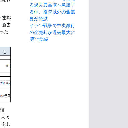
る過去最高値へ急騰す
る中、投資以外の金需
？連邦
要が急減
、過去
イラン戦争で中央銀行
った
の金売却が過去最大に
更に詳細
間
る人々
かもし