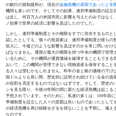
の銀行の規制緩和が、現在の
金融危機の原因であったと非
機関も多いのです。そしてその結果、連邦準備制度の設立
は反し、何百万人の米国市民に影響を与えたのみではなく
ノ効果で世界の経済に影響を及ぼしたのでした。
しかし、連邦準備制度とその権限をすでに存在するものと
認したとしても、個々の投資家は、連邦準備制度が彼らの
収入に、今後どのような影響を及ぼすのかを常に問いかけ
ばなりません。通貨が最大の権限を持つ中央の機関で管理
いるために、その機関が通貨価値を破壊することもできる
おいて、この機関が管理できない現物資産を保有すること
る人々は望むかもしれません。昨年の金と銀の価格の下げ
国ドルよりも長い間、歴史的に証明され続けている金の資
の役割を否定するものではないはずです。そして、歴史の
ンを見る限り、今後10年間の間に新たな経済危機は起こる
予想されています。そのために、私達の多くは、100年前に
準備制度を設立した人々の意図は良いものであったとして
の経済危機を再び経験せざるを得ないことを予期し、備え
なのです。