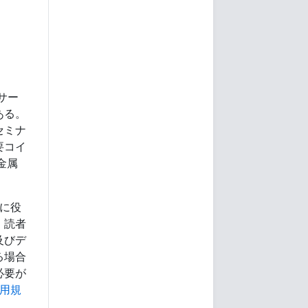
サー
ある。
セミナ
要コイ
金属
に役
、読者
及びデ
る場合
必要が
用規