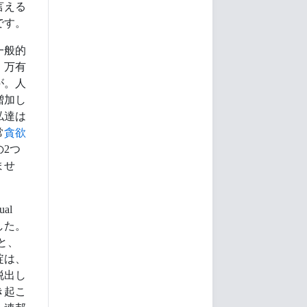
言える
です。
一般的
、万有
が。人
増加し
私達は
常
貪欲
2つ
ませ
al
した。
と、
綻は、
脱出し
き起こ