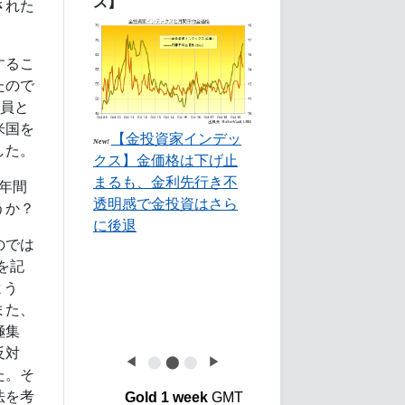
ス】
された
するこ
たので
議員と
米国を
【金投資家インデッ
New!
した。
クス】金価格は下げ止
まるも、金利先行き不
年間
透明感で金投資はさら
うか？
に後退
のでは
史を記
よう
また、
極集
反対
◀
⬤
⬤
⬤
▶
た。そ
法を考
Gold 1 week
GMT