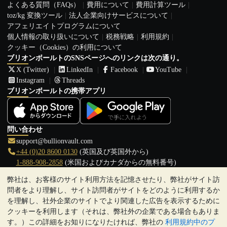
よくある質問（FAQs）
費用について
費用計算ツール
toz/kg 変換ツール
法人企業向けサービスについて
アフェリエイトプログラムについて
個人情報の取り扱いについて
税務戦略
利用規約
クッキー（Cookies）の利用について
ブリオンボールトのSNSページへのリンクは次の通り。
X (Twitter)
LinkedIn
Facebook
YouTube
Instagram
Threads
ブリオンボールトの携帯アプリ
問い合わせ
support@bullionvault.com
+44 (0)20 8600 0130
(英国及び英国外から)
1-888-908-2858
(米国およびカナダからの無料番号)
弊社は、お客様のサイト利用方法を記憶させたり、弊社がサイト訪
クリックして通話を開始
問者をより理解し、サイト訪問者がサイトをどのように利用するか
営業時間:
を理解し、社外企業のサイトでより関連した広告を表示するために
9:00～20:30 (英国), 月曜日から金曜日
クッキーを利用します（それは、弊社外の企業である場合もありま
17:00～2:30（日本時間）, 月曜日から金曜日
す。）この詳細をお知りになりたければ、弊社の
利用規約中のプ