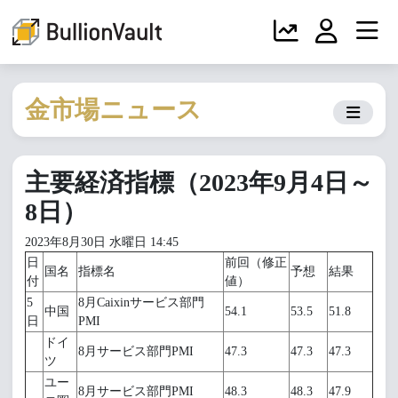
金市場ニュース
主要経済指標（2023年9月4日～
8日）
2023年8月30日 水曜日 14:45
日
前回（修正
国名
指標名
予想
結果
付
値）
5
8月Caixinサービス部門
中国
54.1
53.5
51.8
日
PMI
ドイ
8月サービス部門PMI
47.3
47.3
47.3
ツ
ユー
8月サービス部門PMI
48.3
48.3
47.9