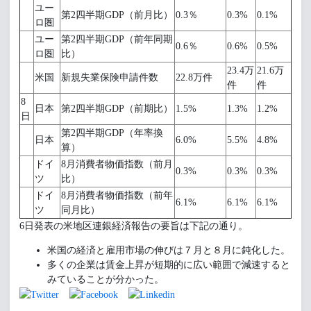
ユー
第2四半期GDP（前月比）
0.3％
0.3%
0.1%
ロ圏
ユー
第2四半期GDP（前年同期
0.6％
0.6%
0.5%
ロ圏
比）
23.4万
21.6万
米国
新規失業保険申請件数
22.8万件
件
件
8
日本
第2四半期GDP（前期比）
1.5%
1.3%
1.2%
日
第2四半期GDP（年率換
日本
6.0%
5.5%
4.8%
算）
ドイ
8月消費者物価指数（前月
0.3%
0.3%
0.3%
ツ
比）
ドイ
8月消費者物価指数（前年
6.1%
6.1%
6.1%
ツ
同月比）
6日発表の米地区連銀経済報告の要旨は下記の通り。
米国の経済と雇用市場の伸びは７月と８月に鈍化した。
多くの企業は賃金上昇が短期的に広い範囲で減速すると
みていることが分かった。