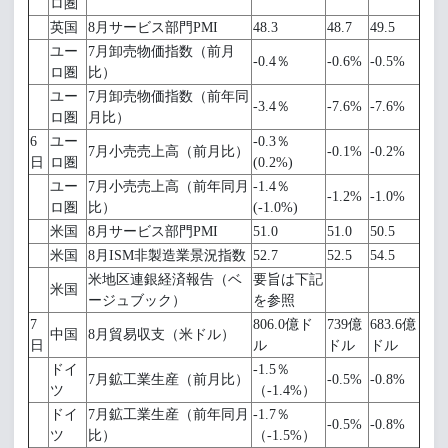
ロ圏
英国
8月サービス部門PMI
48.3
48.7
49.5
ユー
7月卸売物価指数（前月
-0.4％
-0.6%
-0.5%
ロ圏
比）
ユー
7月卸売物価指数（前年同
-3.4％
-7.6%
-7.6%
ロ圏
月比）
6
ユー
-0.3％
7月小売売上高（前月比）
-0.1%
-0.2%
日
ロ圏
(0.2%)
ユー
7月小売売上高（前年同月
-1.4％
-1.2%
-1.0%
ロ圏
比）
(-1.0%)
米国
8月サービス部門PMI
51.0
51.0
50.5
米国
8月ISM非製造業景況指数
52.7
52.5
54.5
米地区連銀経済報告（ベ
要旨は下記
米国
ージュブック）
を参照
7
806.0億ド
739億
683.6億
中国
8月貿易収支（米ドル）
日
ル
ドル
ドル
ドイ
-1.5％
7月鉱工業生産（前月比）
-0.5%
-0.8%
ツ
（-1.4%）
ドイ
7月鉱工業生産（前年同月
-1.7％
-0.5%
-0.8%
ツ
比）
（-1.5%）