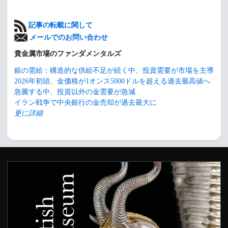
記事の転載に関して
メールでのお問い合わせ
貴金属市場のファンダメンタルズ
銀の需給：構造的な供給不足が続く中、投資需要が市場を主導
2026年初頭、金価格が1オンス5000ドルを超える過去最高値へ
急騰する中、投資以外の金需要が急減
イラン戦争で中央銀行の金売却が過去最大に
更に詳細