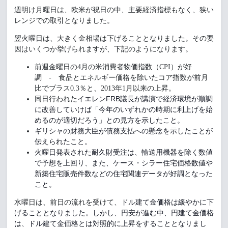
週明け月曜日は、欧米が祝日の中、主要経済指標もなく、狭い
レンジでの取引となりました。
翌火曜日は、大きく金相場は下げることとなりました。その要
因はいくつか挙げられますが、下記のようになります。
前週金曜日の4月の米消費者物価指数（CPI）が好
調 - 食品とエネルギー価格を除いたコア指数が前月
比でプラス0.3％と、2013年1月以来の上昇。
イエレンFRB議長が講演で経済環境が順調
同日行われた
に改善し
ていけば「
今年のいずれかの時期に利上げを始
めるのが適切だろう」
との見方を示したこと。
ギリシャの財務大臣が債務支払への懸念を示したことが
伝えられた
こと。
火曜日発表された耐久財受注は、
輸送用機器を除く数値
で予想を上回り、また、ケース・
シラー住宅価格数値や
新築住宅販売件数などの住宅関連データが好
調となった
こと。
ドル建て金価格は緩やかに下
水曜日は、前日の流れを受けて、
げることとなりました。しかし、円安が進む中、円建て金価格
は、
ドル建て金価格とは対照的に上昇をすることとなりまし