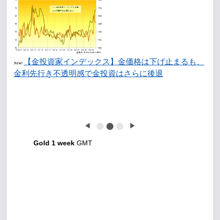
【金投資家インデックス】金価格は下げ止まるも、
New!
金利先行き不透明感で金投資はさらに後退
◀
⬤
⬤
⬤
▶
Gold 1 week
GMT