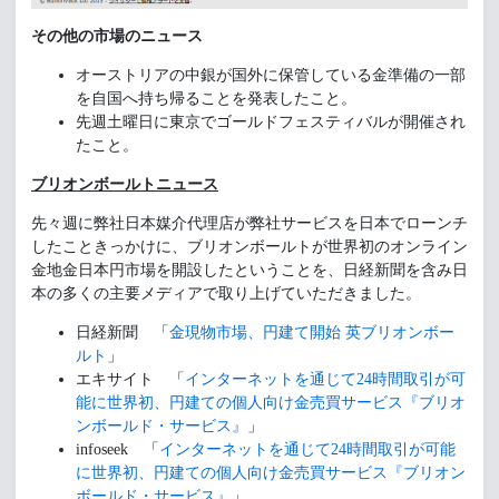
その他の市場のニュース
オーストリアの中銀が国外に保管している金準備の一部
を自国へ持ち帰ることを発表したこと。
先週土曜日に東京でゴールドフェスティバルが開催され
たこと。
ブリオンボールトニュース
先々週に弊社日本媒介代理店が弊社サービスを日本でローンチ
したこときっかけに、ブリオンボールトが世界初のオンライン
金地金日本円市場を開設したということを、日経新聞を含み日
本の多くの主要メディアで取り上げていただきました。
日経新聞 「
金現物市場、円建て開始 英ブリオンボー
ルト
」
エキサイト 「
インターネットを通じて24時間取引が可
能に世界初、円建ての個人向け金売買サービス『ブリオ
ンボールド・サービス』
」
infoseek 「
インターネットを通じて24時間取引が可能
に世界初、円建ての個人向け金売買サ
ービス『ブリオン
ボールド・サービス』
」