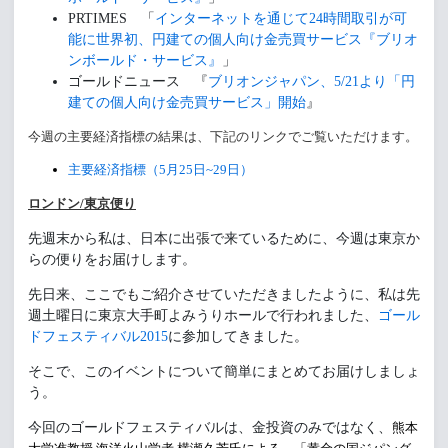
PRTIMES 「
インターネットを通じて24時間取引が可
能に世界初、円建ての個人向け金売買サービス『ブリオ
ンボールド・サービス』
」
ゴールドニュース 『
ブリオンジャパン、5/21より「円
建ての個人向け金売買サービス」開始
』
今週の主要経済指標の結果は、
下記のリンクでご覧いただけます。
主要経済指標（5月25日~29日）
ロンドン/東京便り
先週末から私は、日本に出張で来ているために、今週は東京か
らの便りをお届けします。
先日来、ここでもご紹介させていただきましたように、私は先
週土曜日に東京大手町よみうりホールで行われました、
ゴール
ドフェスティバル2015
に参加してきました。
そこで、このイベントについて簡単にまとめてお届けしましょ
う。
今回のゴールドフェスティバルは、金投資のみではなく、
熊本