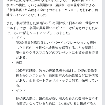
大学
准教授 海洋火山学者 横瀬久芳氏による、「黄金の国ジパング
復活への挑戦
」
という基調講演や、
落語家 柳家花緑師匠による、
「新作落語：外為裁き＆
金にまつわるトークショー」も行われ、
興
味深いイベントとなりました。
また、私が登壇した第3部の「5カ国比較：日本の金、世界のゴ
ールド」
では、各国の興味深いエピソードが紹介されましたの
で、
その一部をリストアップしてみました。
ドイツ
第2次世界対戦以前にハイパーインフレーションを経験
した世代が
、次世代へ金現物を保有することを奨励し、
誕生日やクリスマスなどのプレゼントに金貨を贈る習慣
がある。
英国
1960年代以降、数々の経済危機を経験し、IMFの緊急支
援も受けたことから、
自国政府の金融政策などに不信感
があり、
金をポートフォリオヘッジ目的で、保有してい
る。
インド
結婚式の際に、
娘の親が祝い用の金を含む費用を負担す
る慣習となっているために
、3人娘がいると破産すると