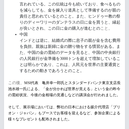
言われている。
この伝統は今も続いており、食べるもの
を減らしても、
金を嫁入り道具として準備するのが親の
責任と思われているとのこ
と。また、ヒンドゥー教の祭
りの
ディーワリーの
ダンテラスの日に
金を買うと、縁起
が良いとされ、
この日に金の購入が進むとの
こと。
中国
インドとは逆に、結婚式の際に息子の親が金を含む費用
を負担。
親族は新婦に金の贈り物をする慣習がある。
ま
た、
中国の金の需給のデータを見ると、
中国の中央銀行
の人民銀行が金準備を3000トンを超えて増加し
ているこ
とは明らかであり、これは、
人民元を世界の主要通貨と
するための動きであろうとのこと。
この後、
MSI代表 亀井幸一郎氏とスタンダードバンク東京支店長
池水雄一氏による、「金が分かれば世界が見える」
という金の昨今
の需給状況、
今後の金相場の見通しなどの講演会が行われました。
そして、展示場においては、弊社の日本における媒介代理店「ブリ
オン・ジャパン」
もブースでお客様を迎えるなど、
参加企業による
様々なプレゼントも配布されました。