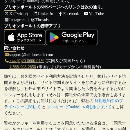
クッキー（Cookies）の利用について
ブリオンボールトのSNSページへのリンクは次の通り。
X (Twitter)
LinkedIn
Facebook
YouTube
Instagram
Threads
ブリオンボールトの携帯アプリ
問い合わせ
support@bullionvault.com
+44 (0)20 8600 0130
(英国及び英国外から)
1-888-908-2858
(米国およびカナダからの無料番号)
弊社は、お客様のサイト利用方法を記憶させたり、弊社がサイト訪
クリックして通話を開始
問者をより理解し、サイト訪問者がサイトをどのように利用するか
営業時間:
を理解し、社外企業のサイトでより関連した広告を表示するために
9:00～20:30 (英国), 月曜日から金曜日
クッキーを利用します（それは、弊社外の企業である場合もありま
17:00～2:30（日本時間）, 月曜日から金曜日
す。）この詳細をお知りになりたければ、弊社の
利用規約中のプ
Galmarley Ltd T/A BullionVault
ライバシーに関して
と
クッキー（Cookie）の利用について
をご覧
3 Shortlands (7th Floor)
ください。
Hammersmith
弊社がクッキーを利用することを同意いただける場合は、「同意す
London
る」をクリック、もしくは「オプション」を選択し、クッキーの利
W6 8DA