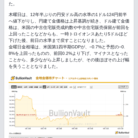
た。
木曜日は、
12年半ぶりの円安ドル高の水準の1ドル124円前半
へ値下がり
し、円建て金価格は上昇基調が続き、ドル建て金価
格は、
米国の中古住宅販売成約数や中古住宅販売保留が前回を
上回ったこ
となどからも、一時トロイオンスあたり5ドルほど
下げた後、
前日の水準まで戻すことになりました。
金相場は、米国第1四半期GDPが、−0.7%と予想の−0.
金曜日
8%を上回ったものの、前回0.2%より下げ、
マイナスとなった
ことから、多少ながら上昇しましたが、その後
ほぼその上げ幅
を失うこととなりました。