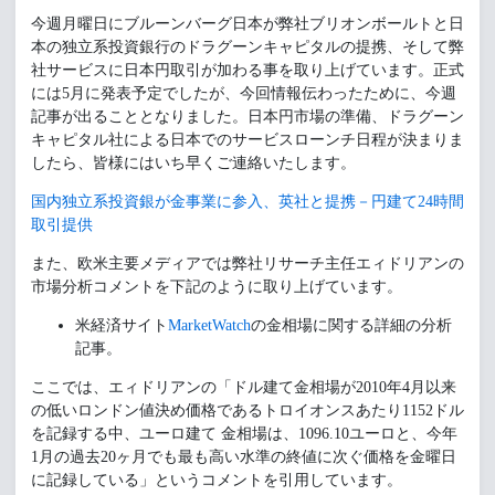
今週月曜日にブルーンバーグ日本が弊社ブリオンボールトと日
本の独立系投資銀行のドラグーンキャピタルの提携、そして弊
社サービスに日本円取引が加わる事を取り上げています。正式
には5月に発表予定でしたが、今回情報伝わったために、今週
記事が出ることとなりました。日本円市場の準備、ドラグーン
キャピタル社による日本でのサービスローンチ日程が決まりま
したら、皆様にはいち早くご連絡いたします。
国内独立系投資銀が金事業に参入、英社と提携－円建て24時間
取引提供
また、欧米主要メディアでは弊社リサーチ主任エィドリアンの
市場分析コメントを下記のように取り上げています。
米経済サイト
MarketWatch
の金相場に関する詳細の分析
記事。
ここでは、エィドリアンの「ドル建て金相場が2010年4月以来
の低いロンドン値決め価格であるトロイオンスあたり1152ドル
を記録する中、ユーロ建て 金相場は、1096.10ユーロと、今年
1月の過去20ヶ月でも最も高い水準の終値に次ぐ価格を金曜日
に記録している」というコメントを引用しています。