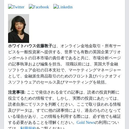
ホワイトハウス佐藤敦子
は、オンライン金地金取引・所有サー
ビスを一般投資家へ提供する、世界でも有数の英国企業ブリオ
ンボールトの日本市場の責任者であると共に、市場分析ページ
の記事執筆および編集を担当。 現職以前には、英国大手金融
ソフトウェア会社の日本支社で、マーケティングマネージャー
として、金融派生商品取引のためのフロント及びバックオフィ
スソフトウェアのセールス及びマーケティングを統括。
注意事項:
ここで発信される全ての記事は、読者の投資判断に
役立てるための情報です。しかし、実際の投資にあたっては、
読者自身にてリスクを判断ください。ここで取り扱われる情報
及びデータは、すでに他の諸事情により、過去のものとなって
いる場合があり、この情報を利用する際には、必ず他でも確証
する必要があることを理解ください。
Gold News
の利用につい
ては、
利用規約
をご覧ください。