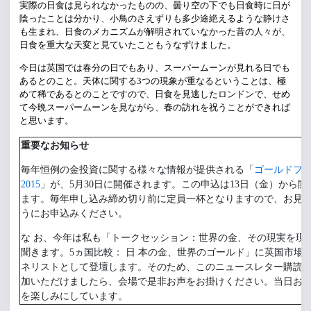
実際の日食は見られなかったものの、曇り空の下でも日食時に日が
陰ったことは分かり、小鳥のさえずりも多少途絶えるような静けさ
も生まれ、日食のメカニズムが解明されていなかった昔の人々が、
日食を重大な天変と見ていたこともうなずけました。
今日は英国では春分の日でもあり、スーパームーンが見れる日でも
あるとのこと。天体に関する3つの現象が重なるということは、極
めて稀であるとのことですので、日食を見逃したロンドンで、せめ
て今晩スーパームーンを見ながら、春の訪れを祝うことができれば
と思います。
重要なお知らせ
毎年恒例の金投資に関する様々な情報が提供される「
ゴールドフェ
2015
」が、5月30日に開催されます。この申込は13日（金）から開
ます。毎年申し込み締め切り前に定員一杯となりますので、お見逃
うにお申込みください。
な お、今年は私も「トークセッション：世界の金、その現実を現
聞きます。5ヵ国比較： 日 本の金、世界のゴールド」に英国市場
ネリストとして登壇します。そのため、このニュースレター購読
加いただけましたら、会場で是非お声をお掛けください。当日お
を楽しみにしています。