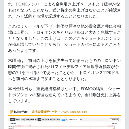
れ、FOMCメンバーによる金利引き上げペースもより緩やかな
ものとなったことから、近い将来の利上げはないことが確認さ
れ、ハト派的と市場が認識することとなりました。
これにより、ドルが下げ、株価や原油や他の貴金属と共に金相
場は上昇し、トロイオンスあたり20ドルほど大きく急騰するこ
ととなりました。この上げは、このところショートポジション
が積み増していたことからも、ショートカバーによるところも
あったようです。
木曜日は、前日の上げを多少失って始まったものの、ロンドン
時間午後に発表された3月フィラデルフィア連銀景況指数が予
想の7.1を下回る5.0であったことから、トロイオンス1170ドル
へと前日の水準まで戻すこととなりました。
本日金曜日も、重要経済指標はない中、FOMCの結果、ショー
トポジションの整理も進んでいるようで、金相場は更に上昇を
しています。