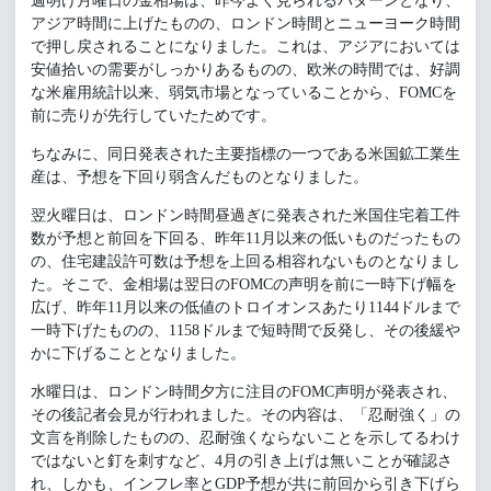
週明け月曜日の金相場は、昨今よく見られるパターンとなり、
アジア時間に上げたものの、ロンドン時間とニューヨーク時間
で押し戻されることになりました。これは、アジアにおいては
安値拾いの需要がしっかりあるものの、欧米の時間では、好調
な米雇用統計以来、弱気市場となっていることから、FOMCを
前に売りが先行していたためです。
ちなみに、同日発表された主要指標の一つである米国鉱工業生
産は、予想を下回り弱含んだものとなりました。
翌火曜日は、ロンドン時間昼過ぎに発表された米国住宅着工件
数が予想と前回を下回る、昨年11月以来の低いものだったもの
の、住宅建設許可数は予想を上回る相容れないものとなりまし
た。そこで、金相場は翌日のFOMCの声明を前に一時下げ幅を
広げ、昨年11月以来の低値のトロイオンスあたり1144ドルまで
一時下げたものの、1158ドルまで短時間で反発し、その後緩や
かに下げることとなりました。
水曜日は、ロンドン時間夕方に注目のFOMC声明が発表され、
その後記者会見が行われました。その内容は、「忍耐強く」の
文言を削除したものの、忍耐強くならないことを示してるわけ
ではないと釘を刺すなど、4月の引き上げは無いことが確認さ
れ、しかも、インフレ率とGDP予想が共に前回から引き下げら