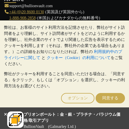
support@bullionvault.com
+44 (0)20 8600 0130
(英国及び英国外から)
1-888-908-2858
(米国およびカナダからの無料番号)
弊社は、お客様のサイト利用方法を記憶させたり、弊社がサイト訪
クリックして通話を開始
問者をより理解し、サイト訪問者がサイトをどのように利用するか
営業時間:
を理解し、社外企業のサイトでより関連した広告を表示するために
9:00～20:30 (英国), 月曜日から金曜日
クッキーを利用します（それは、弊社外の企業である場合もありま
17:00～2:30（日本時間）, 月曜日から金曜日
す。）この詳細をお知りになりたければ、弊社の
利用規約中のプ
Galmarley Ltd T/A BullionVault
ライバシーに関して
と
クッキー（Cookie）の利用について
をご覧
3 Shortlands (7th Floor)
ください。
Hammersmith
弊社がクッキーを利用することを同意いただける場合は、「同意す
London
る」をクリック、もしくは「オプション」を選択し、クッキーの利
W6 8DA
用方法をお選びください。
United Kingdom
注:
貴金属の価値は下落することもあれば上昇することもありま
オプション
同意する
す。過去の傾向は、将来の価格の動きを保証するものではありませ
ん。BullionVaultのウェブサイト上、もしくはBullionVaultとのコミ
ュニケーション上のいかなる内容も、投資に関する助言ではありま
ブリオンボールト：金・銀・プラチナ・パラジウム価
せん。顧客は、金及び銀地金を所有することが適切かどうかを判断
格/取引アプリ
するために、専門家の助言を求めることをお勧めします。
BullionVault (Galmarley Ltd.)
Galmarley Ltd, trading as BullionVault, registered in England and Wales