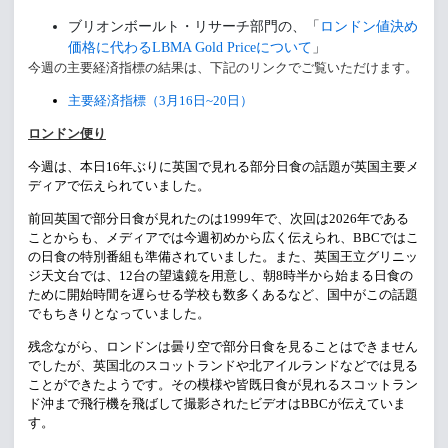
ブリオンボールト・リサーチ部門の、「
ロンドン値決め
価格に代わるLBMA Gold Priceについて
」
今週の主要経済指標の結果は、
下記のリンクでご覧いただけます。
主要経済指標（3月16日~20日）
ロンドン便り
今週は、本日16年ぶりに英国で見れる部分日食の話題が英国主要メ
ディアで伝えられていました。
前回英国で部分日食が見れたのは1999年で、次回は2026年である
ことからも、メディアでは今週初めから広く伝えられ、BBCではこ
の日食の特別番組も準備されていました。また、英国王立グリニッ
ジ天文台では、12台の望遠鏡を用意し、朝8時半から始まる日食の
ために開始時間を遅らせる学校も数多くあるなど、国中がこの話題
でもちきりとなっていました。
残念ながら、ロンドンは曇り空で部分日食を見ることはできません
でしたが、英国北のスコットランドや北アイルランドなどでは見る
ことができたようです。その模様や皆既日食が見れるスコットラン
ド沖まで飛行機を飛ばして撮影されたビデオはBBCが伝えていま
す。