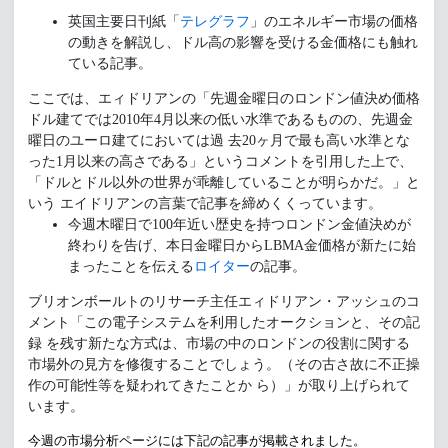
英国主要日刊紙「
テレグラフ
」のエネルギー市場の価格
の動きを解説し、ドル高の影響を受ける金価格にも触れ
ている記事。
ここでは、エィドリアンの「先週金曜日のロンドン値決め価格
ドル建てでは2010年4月以来の低い水準であるものの、先週金
曜日のユーロ建てにおいては過 去20ヶ月で最も高い水準とな
った1月以来の高さである」というコメントを引用した上で、
「ドルとドル以外の世界が乖離していることが明らかだ。」と
いう エイドリアンの言葉で記事を締めくくっています。
今週木曜日で100年近い歴史を持つロンドン金値決めが
終わりを告げ、本日金曜日からLBMA金価格が新たに始
まったことを伝える
ロイター
の記事。
ブリオンボールトのリサーチ主任エィドリアン・アッシュのコ
メント「この電子システムを利用したオークションと、その記
録 を残す新たな方式は、市場の中のロンドンの役割に関する
市場外の見方を修復することでしょう。（その古さ故に不正操
作の可能性等を疑われてきたことか ら）」が取り上げられて
います。
今週の市場分析ページには下記の記事が掲載されました。