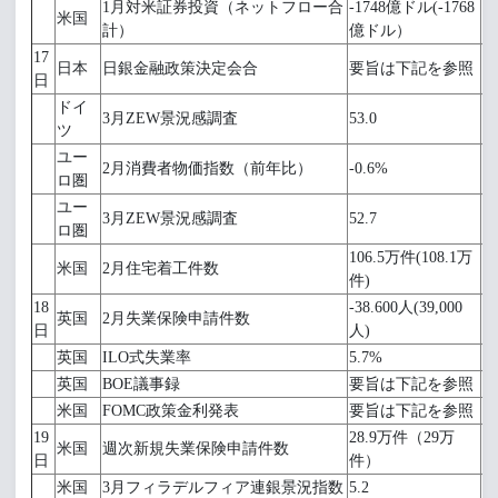
1月対米証券投資（ネットフロー合
-1748億ドル(-1768
米国
計）
億ドル）
17
日本
日銀金融政策決定会合
要旨は下記を参照
日
ドイ
3月ZEW景況感調査
53.0
58
ツ
ユー
2月消費者物価指数（前年比）
-0.6%
-0
ロ圏
ユー
3月ZEW景況感調査
52.7
58
ロ圏
106.5万件(108.1万
10
米国
2月住宅着工件数
件)
万
18
-38.600人(39,000
英国
2月失業保険申請件数
-
日
人)
英国
ILO式失業率
5.7%
5
英国
BOE議事録
要旨は下記を参照
米国
FOMC政策金利発表
要旨は下記を参照
19
28.9万件（29万
2
米国
週次新規失業保険申請件数
日
件）
件
米国
3月フィラデルフィア連銀景況指数
5.2
7.