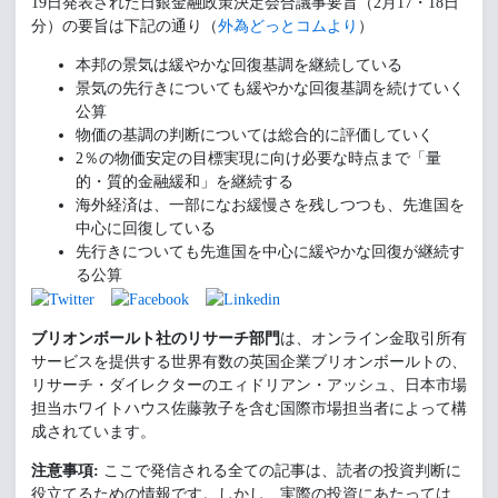
19日発表された日銀金融政策決定会合議事要旨（2月17・18日
分）の要旨は下記の通り（
外為どっとコムより
）
本邦の景気は緩やかな回復基調を継続している
景気の先行きについても緩やかな回復基調を続けていく
公算
物価の基調の判断については総合的に評価していく
2％の物価安定の目標実現に向け必要な時点まで「量
的・質的金融緩和」を継続する
海外経済は、一部になお緩慢さを残しつつも、先進国を
中心に回復している
先行きについても先進国を中心に緩やかな回復が継続す
る公算
ブリオンボールト社のリサーチ部門
は、オンライン金取引所有
サービスを提供する世界有数の英国企業ブリオンボールトの、
リサーチ・ダイレクターのエィドリアン・アッシュ、日本市場
担当ホワイトハウス佐藤敦子を含む国際市場担当者によって構
成されています。
注意事項:
ここで発信される全ての記事は、読者の投資判断に
役立てるための情報です。しかし、実際の投資にあたっては、