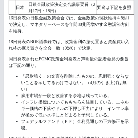
日銀金融政策決定会合議事要旨（2
日本
要旨は下記を参照
月17日・18日）
16日発表の日銀金融政策会合では、金融政策の現状維持を8対1
で決定し、マネタリーベースを年間80兆円増やす金融調節方針
を維持。
18日発表のBOE議事録では、政策金利の据え置きと資産買い入
れ枠の据え置きを全会一致（9対0）で決定。
同日発表されたFOMC政策金利発表と声明後の記者会見の要旨
は下記の通り。
「忍耐強く」の文言を削除したものの、忍耐強くならな
いことを示してるわけではない。（4月の引き上げは無
い）
雇用市場が一段と改善する余地は残っている。
インフレ指標についてももちろん注目している。エネル
ギー価格の下落やドルの下押し圧力により、インフレ率
が極めて低い水準にとどまると予想している。
フェデラルファンド（ＦＦ）金利見通しの下方修正を示
唆。