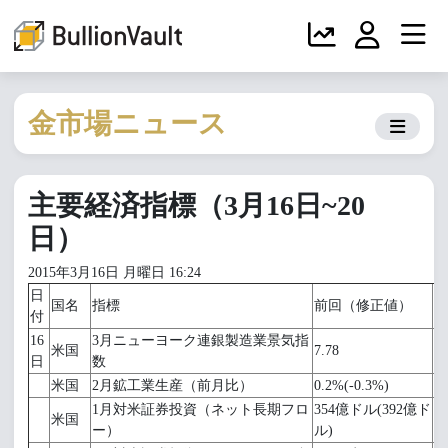
金市場ニュース
主要経済指標（3月16日~20
日）
2015年3月16日 月曜日 16:24
日
国名
指標
前回（修正値）
予
付
16
3月ニューヨーク連銀製造業景気指
米国
7.78
8.
日
数
米国
2月鉱工業生産（前月比）
0.2%(-0.3%)
0
1月対米証券投資（ネット長期フロ
354億ドル(392億ド
米国
ー）
ル)