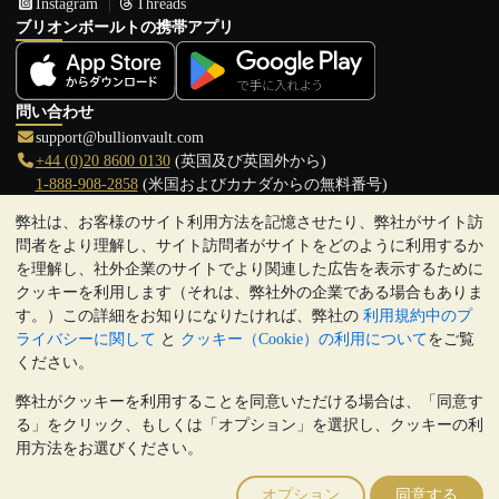
Instagram
Threads
ブリオンボールトの携帯アプリ
問い合わせ
support@bullionvault.com
+44 (0)20 8600 0130
(英国及び英国外から)
1-888-908-2858
(米国およびカナダからの無料番号)
弊社は、お客様のサイト利用方法を記憶させたり、弊社がサイト訪
クリックして通話を開始
問者をより理解し、サイト訪問者がサイトをどのように利用するか
営業時間:
を理解し、社外企業のサイトでより関連した広告を表示するために
9:00～20:30 (英国), 月曜日から金曜日
クッキーを利用します（それは、弊社外の企業である場合もありま
17:00～2:30（日本時間）, 月曜日から金曜日
す。）この詳細をお知りになりたければ、弊社の
利用規約中のプ
Galmarley Ltd T/A BullionVault
ライバシーに関して
と
クッキー（Cookie）の利用について
をご覧
3 Shortlands (7th Floor)
ください。
Hammersmith
弊社がクッキーを利用することを同意いただける場合は、「同意す
London
る」をクリック、もしくは「オプション」を選択し、クッキーの利
W6 8DA
用方法をお選びください。
United Kingdom
注:
貴金属の価値は下落することもあれば上昇することもありま
オプション
同意する
す。過去の傾向は、将来の価格の動きを保証するものではありませ